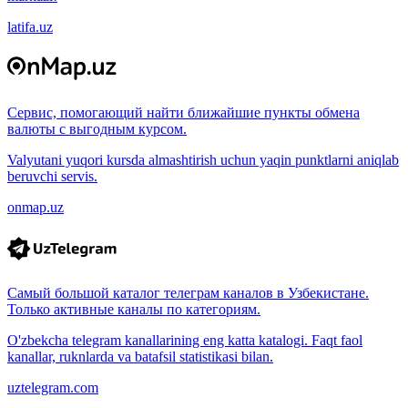
latifa.uz
Сервис, помогающий найти ближайшие пункты обмена
валюты с выгодным курсом.
Valyutani yuqori kursda almashtirish uchun yaqin punktlarni aniqlab
beruvchi servis.
onmap.uz
Самый большой каталог телеграм каналов в Узбекистане.
Только активные каналы по категориям.
O'zbekcha telegram kanallarining eng katta katalogi. Faqt faol
kanallar, ruknlarda va batafsil statistikasi bilan.
uztelegram.com