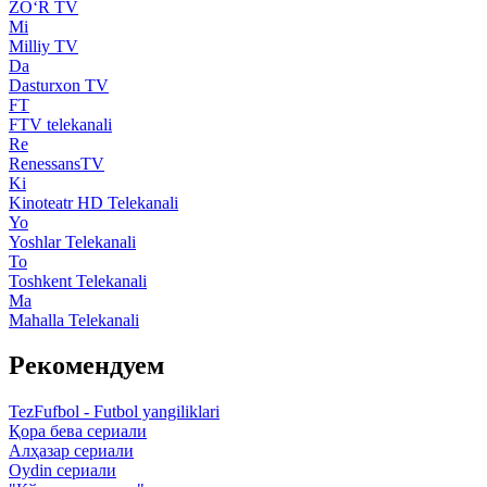
ZO‘R TV
Mi
Milliy TV
Da
Dasturxon TV
FT
FTV telekanali
Re
RenessansTV
Ki
Kinoteatr HD Telekanali
Yo
Yoshlar Telekanali
To
Toshkent Telekanali
Ma
Mahalla Telekanali
Рекомендуем
TezFufbol - Futbol yangiliklari
Қора бева сериали
Алҳазар сериали
Oydin сериали