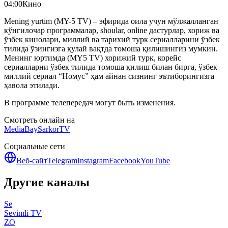
04:00
Кино
Mening yurtim (MY-5 TV) – эфирида оила учун мўлжалланган
кўнгилочар программалар, shoular, online дастурлар, хориж ва
ўзбек кинолари, миллий ва тарихий турк сериалларини ўзбек
тилида ўзингизга қулай вақтда томоша қилишингиз мумкин.
Менинг юртимда (MY5 TV) хорижий турк, корейс
сериалларни ўзбек тилида томоша қилиш билан бирга, ўзбек
миллий сериал “Номус” ҳам айнан сизнинг эътиборингизга
ҳавола этилади.
В программе телепередач могут быть изменения.
Смотреть онлайн на
MediaBay
SarkorTV
Социальные сети
Веб-сайт
Telegram
Instagram
Facebook
YouTube
Другие каналы
Se
Sevimli TV
ZO