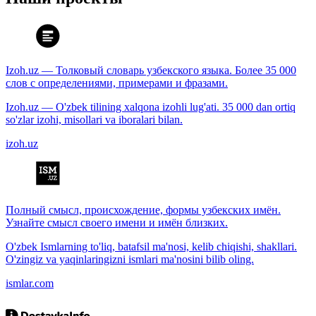
Izoh.uz — Толковый словарь узбекского языка. Более 35 000
слов с определениями, примерами и фразами.
Izoh.uz — O'zbek tilining xalqona izohli lug'ati. 35 000 dan ortiq
so'zlar izohi, misollari va iboralari bilan.
izoh.uz
Полный смысл, происхождение, формы узбекских имён.
Узнайте смысл своего имени и имён близких.
O'zbek Ismlarning to'liq, batafsil ma'nosi, kelib chiqishi, shakllari.
O'zingiz va yaqinlaringizni ismlari ma'nosini bilib oling.
ismlar.com