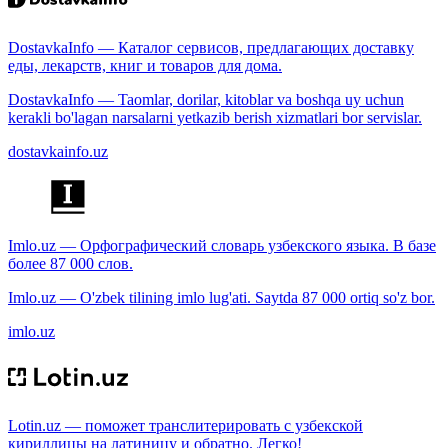
DostavkaInfo — Каталог сервисов, предлагающих доставку
еды, лекарств, книг и товаров для дома.
DostavkaInfo — Taomlar, dorilar, kitoblar va boshqa uy uchun
kerakli bo'lagan narsalarni yetkazib berish xizmatlari bor servislar.
dostavkainfo.uz
Imlo.uz — Орфографический словарь узбекского языка. В базе
более 87 000 слов.
Imlo.uz — O'zbek tilining imlo lug'ati. Saytda 87 000 ortiq so'z bor.
imlo.uz
Lotin.uz — поможет транслитерировать с узбекской
кириллицы на латиницу и обратно. Легко!