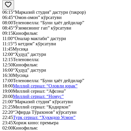
06:15
“Марказий студия” дастури (такрор)
06:45
“Омон-омон” кўрсатуви
08:00
Теленовелла: “Буни ҳаёт дейдилар”
08:45
“Ўзимизнинг гап” кўрсатуви
09:15
Кинофильм:
11:00
“Оналар мактаби” дастури
11:15
“5 кетдим” кўрсатуви
11:45
Мусиқа
12:00
“Ҳудуд” дастури
12:15
Теленовелла:
12:50
Кинофильм:
16:00
“Ҳудуд” дастури
16:30
Мусиқа
17:00
Теленовелла: “Буни ҳаёт дейдилар”
18:00
Миллий сериал: “Оловли юрак”
19:00
Миллий сериал: “Афсона”
20:00
Миллий сериал: “Номус”
21:00
“Марказий студия” кўрсатуви
21:25
Миллий сериал: “Қодирхон”
22:20
“Эфирда Тўрахонов” кўрсатуви
22:45
Турк сериал: “Ҳукмдор Усмон”
23:45
Хориж кино: премьера
02:00
Кинофильм: