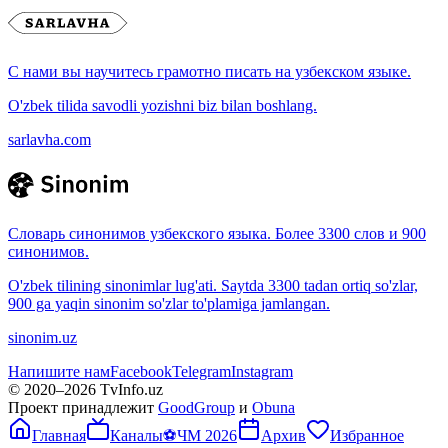
С нами вы научитесь грамотно писать на узбекском языке.
O'zbek tilida savodli yozishni biz bilan boshlang.
sarlavha.com
Словарь синонимов узбекского языка. Более 3300 слов и 900
синонимов.
O'zbek tilining sinonimlar lug'ati. Saytda 3300 tadan ortiq so'zlar,
900 ga yaqin sinonim so'zlar to'plamiga jamlangan.
sinonim.uz
Напишите нам
Facebook
Telegram
Instagram
© 2020–
2026
TvInfo.uz
Проект принадлежит
GoodGroup
и
Obuna
Главная
Каналы
⚽
ЧМ 2026
Архив
Избранное