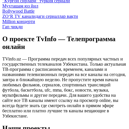
"Қўрғон сирлари" туркия сериали
Муҳташам юз йил
Bollywood Battle
ZO‘R TV каналидаги сериаллар вақти
Million концерти
Гап чиқди
О проекте TvInfo — Телепрограмма
онлайн
TVinfo.uz — Программа передач всех популярных частных и
государственных телеканалов Узбекистана. Только актуальная
ТВ-программа с расписанием, временем, каналами и
названиями телевизионных передач на все каналы на сегодня,
завтра и ближайшую неделю. Не пропустите время начала
любимых фильмов, сериалов, спортивных трансляций
футбола, баскетбола, ufc, mma, бокс, новости, музыка,
мультфильмы и другие передачи. Для вашего удобства на
сайте все ТВ каналы имеют ссылку на просмотр online, вы
всегда будете знать где смотреть онлайн в прямом эфире
бесплатно или платно лучшие тв каналы вещающие в
Узбекистане.
Наши проекты