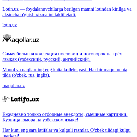
Lotin.uz — foydalanuvchilarga berilgan matnni lotindan kirillga va
aksincha o'girish xizmatini taklif etadi.
lotin.uz
Самая большая коллекция пословиц и поговорок на трёх
языках (узбекский, русский, английский).
Maqol va naqllarning eng katta kolleksiyasi. Har bir maqol uchta
tilda (o'zbek, rus, ingliz).
maqollar.uz
Ежедневно только отборные анекдоты, смешные картинки.
Кузница юмора на узбекском языке!
Har kuni eng sara latifalar va kulguli rasmlar. O'zbek tilidagi kulgu
markazi!