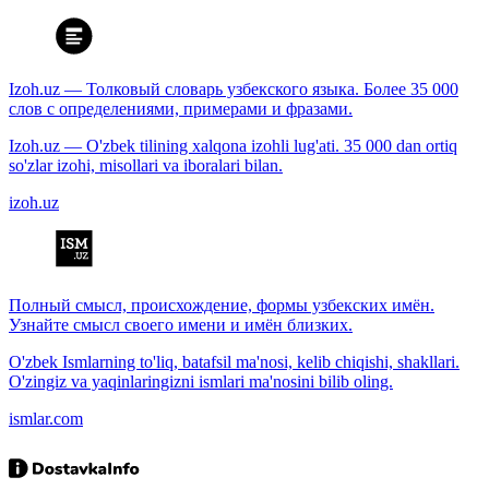
Izoh.uz — Толковый словарь узбекского языка. Более 35 000
слов с определениями, примерами и фразами.
Izoh.uz — O'zbek tilining xalqona izohli lug'ati. 35 000 dan ortiq
so'zlar izohi, misollari va iboralari bilan.
izoh.uz
Полный смысл, происхождение, формы узбекских имён.
Узнайте смысл своего имени и имён близких.
O'zbek Ismlarning to'liq, batafsil ma'nosi, kelib chiqishi, shakllari.
O'zingiz va yaqinlaringizni ismlari ma'nosini bilib oling.
ismlar.com