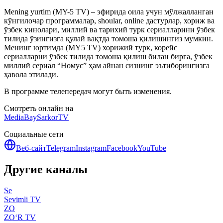
Mening yurtim (MY-5 TV) – эфирида оила учун мўлжалланган
кўнгилочар программалар, shoular, online дастурлар, хориж ва
ўзбек кинолари, миллий ва тарихий турк сериалларини ўзбек
тилида ўзингизга қулай вақтда томоша қилишингиз мумкин.
Менинг юртимда (MY5 TV) хорижий турк, корейс
сериалларни ўзбек тилида томоша қилиш билан бирга, ўзбек
миллий сериал “Номус” ҳам айнан сизнинг эътиборингизга
ҳавола этилади.
В программе телепередач могут быть изменения.
Смотреть онлайн на
MediaBay
SarkorTV
Социальные сети
Веб-сайт
Telegram
Instagram
Facebook
YouTube
Другие каналы
Se
Sevimli TV
ZO
ZO‘R TV