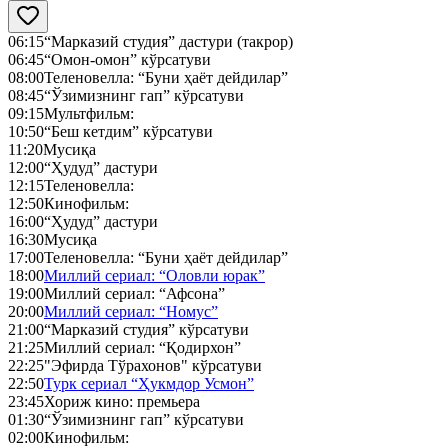
06:15
“Марказий студия” дастури (такрор)
06:45
“Омон-омон” кўрсатуви
08:00
Теленовелла: “Буни ҳаёт дейдилар”
08:45
“Ўзимизнинг гап” кўрсатуви
09:15
Мультфильм:
10:50
“Беш кетдим” кўрсатуви
11:20
Мусиқа
12:00
“Ҳудуд” дастури
12:15
Теленовелла:
12:50
Кинофильм:
16:00
“Ҳудуд” дастури
16:30
Мусиқа
17:00
Теленовелла: “Буни ҳаёт дейдилар”
18:00
Миллий сериал: “Оловли юрак”
19:00
Миллий сериал: “Афсона”
20:00
Миллий сериал: “Номус”
21:00
“Марказий студия” кўрсатуви
21:25
Миллий сериал: “Қодирхон”
22:25
"Эфирда Тўрахонов" кўрсатуви
22:50
Турк сериал “Ҳукмдор Усмон”
23:45
Хориж кино: премьера
01:30
“Ўзимизнинг гап” кўрсатуви
02:00
Кинофильм: