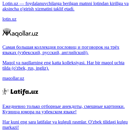
Lotin.uz — foydalanuvchilarga berilgan matnni lotindan kirillga va
aksincha o'girish xizmatini taklif etadi.
lotin.uz
Самая большая коллекция пословиц и поговорок на трёх
языках (узбекский, русский, английский).
Maqol va naqllarning eng katta kolleksiyasi. Har bir maqol uchta
tilda (o'zbek, rus, ingliz).
maqollar.uz
Ежедневно только отборные анекдоты, смешные картинки.
Кузница юмора на узбекском языке!
Har kuni eng sara latifalar va kulguli rasmlar. O'zbek tilidagi kulgu
markazi!