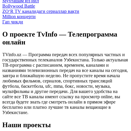
Муҳташам юз йил
Bollywood Battle
ZO‘R TV каналидаги сериаллар вақти
Million концерти
Гап чиқди
О проекте TvInfo — Телепрограмма
онлайн
TVinfo.uz — Программа передач всех популярных частных и
государственных телеканалов Узбекистана. Только актуальная
ТВ-программа с расписанием, временем, каналами и
названиями телевизионных передач на все каналы на сегодня,
завтра и ближайшую неделю. Не пропустите время начала
любимых фильмов, сериалов, спортивных трансляций
футбола, баскетбола, ufc, mma, бокс, новости, музыка,
мультфильмы и другие передачи. Для вашего удобства на
сайте все ТВ каналы имеют ссылку на просмотр online, вы
всегда будете знать где смотреть онлайн в прямом эфире
бесплатно или платно лучшие тв каналы вещающие в
Узбекистане.
Наши проекты