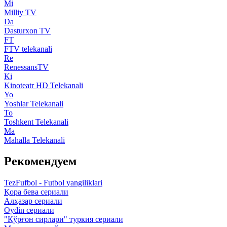
Mi
Milliy TV
Da
Dasturxon TV
FT
FTV telekanali
Re
RenessansTV
Ki
Kinoteatr HD Telekanali
Yo
Yoshlar Telekanali
To
Toshkent Telekanali
Ma
Mahalla Telekanali
Рекомендуем
TezFufbol - Futbol yangiliklari
Қора бева сериали
Алҳазар сериали
Oydin сериали
"Қўрғон сирлари" туркия сериали