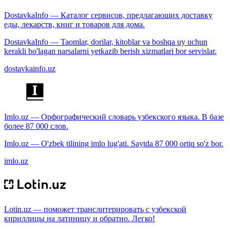
DostavkaInfo — Каталог сервисов, предлагающих доставку
еды, лекарств, книг и товаров для дома.
DostavkaInfo — Taomlar, dorilar, kitoblar va boshqa uy uchun
kerakli bo'lagan narsalarni yetkazib berish xizmatlari bor servislar.
dostavkainfo.uz
Imlo.uz — Орфографический словарь узбекского языка. В базе
более 87 000 слов.
Imlo.uz — O'zbek tilining imlo lug'ati. Saytda 87 000 ortiq so'z bor.
imlo.uz
Lotin.uz — поможет транслитерировать с узбекской
кириллицы на латиницу и обратно. Легко!