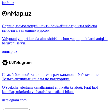
latifa.uz
Сервис, помогающий найти ближайшие пункты обмена
валюты с выгодным курсом.
Valyutani yuqori kursda almashtirish uchun yaqin punktlarni aniqlab
beruvchi servis.
onmap.uz
Самый большой каталог телеграм каналов в Узбекистане.
Только активные каналы по категориям.
O'zbekcha telegram kanallarining eng katta katalogi. Faqt faol
kanallar, ruknlarda va batafsil statistikasi bilan.
uztelegram.com