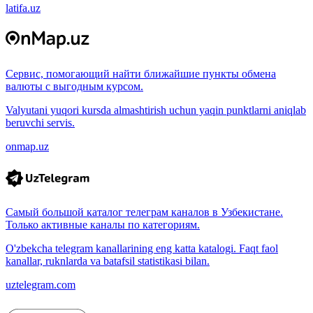
latifa.uz
Сервис, помогающий найти ближайшие пункты обмена
валюты с выгодным курсом.
Valyutani yuqori kursda almashtirish uchun yaqin punktlarni aniqlab
beruvchi servis.
onmap.uz
Самый большой каталог телеграм каналов в Узбекистане.
Только активные каналы по категориям.
O'zbekcha telegram kanallarining eng katta katalogi. Faqt faol
kanallar, ruknlarda va batafsil statistikasi bilan.
uztelegram.com