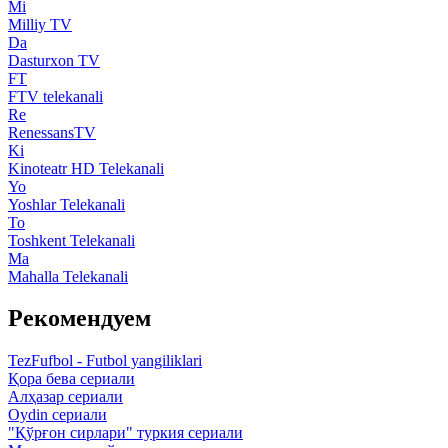
Mi
Milliy TV
Da
Dasturxon TV
FT
FTV telekanali
Re
RenessansTV
Ki
Kinoteatr HD Telekanali
Yo
Yoshlar Telekanali
To
Toshkent Telekanali
Ma
Mahalla Telekanali
Рекомендуем
TezFufbol - Futbol yangiliklari
Қора бева сериали
Алҳазар сериали
Oydin сериали
"Қўрғон сирлари" туркия сериали