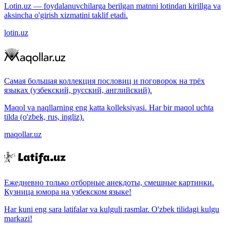
Lotin.uz — foydalanuvchilarga berilgan matnni lotindan kirillga va
aksincha o'girish xizmatini taklif etadi.
lotin.uz
Самая большая коллекция пословиц и поговорок на трёх
языках (узбекский, русский, английский).
Maqol va naqllarning eng katta kolleksiyasi. Har bir maqol uchta
tilda (o'zbek, rus, ingliz).
maqollar.uz
Ежедневно только отборные анекдоты, смешные картинки.
Кузница юмора на узбекском языке!
Har kuni eng sara latifalar va kulguli rasmlar. O'zbek tilidagi kulgu
markazi!