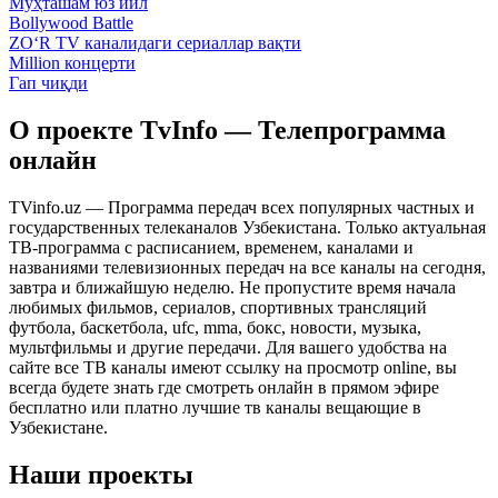
Муҳташам юз йил
Bollywood Battle
ZO‘R TV каналидаги сериаллар вақти
Million концерти
Гап чиқди
О проекте TvInfo — Телепрограмма
онлайн
TVinfo.uz — Программа передач всех популярных частных и
государственных телеканалов Узбекистана. Только актуальная
ТВ-программа с расписанием, временем, каналами и
названиями телевизионных передач на все каналы на сегодня,
завтра и ближайшую неделю. Не пропустите время начала
любимых фильмов, сериалов, спортивных трансляций
футбола, баскетбола, ufc, mma, бокс, новости, музыка,
мультфильмы и другие передачи. Для вашего удобства на
сайте все ТВ каналы имеют ссылку на просмотр online, вы
всегда будете знать где смотреть онлайн в прямом эфире
бесплатно или платно лучшие тв каналы вещающие в
Узбекистане.
Наши проекты