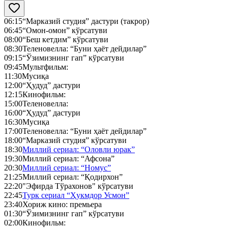
06:15
“Марказий студия” дастури (такрор)
06:45
“Омон-омон” кўрсатуви
08:00
“Беш кетдим” кўрсатуви
08:30
Теленовелла: “Буни ҳаёт дейдилар”
09:15
“Ўзимизнинг гап” кўрсатуви
09:45
Мультфильм:
11:30
Мусиқа
12:00
“Ҳудуд” дастури
12:15
Кинофильм:
15:00
Теленовелла:
16:00
“Ҳудуд” дастури
16:30
Мусиқа
17:00
Теленовелла: “Буни ҳаёт дейдилар”
18:00
“Марказий студия” кўрсатуви
18:30
Миллий сериал: “Оловли юрак”
19:30
Миллий сериал: “Афсона”
20:30
Миллий сериал: “Номус”
21:25
Миллий сериал: “Қодирхон”
22:20
"Эфирда Тўрахонов" кўрсатуви
22:45
Турк сериал “Ҳукмдор Усмон”
23:40
Хориж кино: премьера
01:30
“Ўзимизнинг гап” кўрсатуви
02:00
Кинофильм: