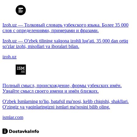
Izoh.uz — Толковый словарь узбекского языка. Более 35 000
слов с определениями, примерами и фразами.
Izoh.uz — O'zbek tilining xalqona izohli lug'ati. 35 000 dan ortiq
so'zlar izohi, misollari va iboralari bilan.
izoh.uz
Полный смысл, происхождение, формы узбекских имён.
Узнайте смысл своего имени и имён близких.
O'zbek Ismlarning to'liq, batafsil ma'nosi, kelib chiqishi, shakllari.
O'zingiz va yaqinlaringizni ismlari ma'nosini bilib oling.
ismlar.com