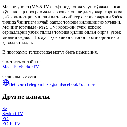
Mening yurtim (MY-5 TV) – эфирида оила учун мўлжалланган
кўнгилочар программалар, shoular, online дастурлар, хориж ва
ўзбек кинолари, миллий ва тарихий турк сериалларини ўзбек
тилида ўзингизга қулай вақтда томоша қилишингиз мумкин.
Менинг юртимда (MY5 TV) хорижий турк, корейс
сериалларни ўзбек тилида томоша қилиш билан бирга, ўзбек
миллий сериал “Номус” ҳам айнан сизнинг эътиборингизга
ҳавола этилади.
В программе телепередач могут быть изменения.
Смотреть онлайн на
MediaBay
SarkorTV
Социальные сети
Веб-сайт
Telegram
Instagram
Facebook
YouTube
Другие каналы
Se
Sevimli TV
ZO
ZO‘R TV