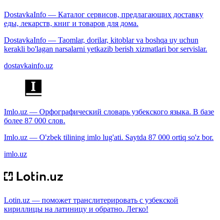
DostavkaInfo — Каталог сервисов, предлагающих доставку
еды, лекарств, книг и товаров для дома.
DostavkaInfo — Taomlar, dorilar, kitoblar va boshqa uy uchun
kerakli bo'lagan narsalarni yetkazib berish xizmatlari bor servislar.
dostavkainfo.uz
Imlo.uz — Орфографический словарь узбекского языка. В базе
более 87 000 слов.
Imlo.uz — O'zbek tilining imlo lug'ati. Saytda 87 000 ortiq so'z bor.
imlo.uz
Lotin.uz — поможет транслитерировать с узбекской
кириллицы на латиницу и обратно. Легко!