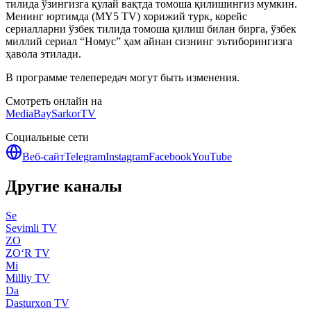
тилида ўзингизга қулай вақтда томоша қилишингиз мумкин.
Менинг юртимда (MY5 TV) хорижий турк, корейс
сериалларни ўзбек тилида томоша қилиш билан бирга, ўзбек
миллий сериал “Номус” ҳам айнан сизнинг эътиборингизга
ҳавола этилади.
В программе телепередач могут быть изменения.
Смотреть онлайн на
MediaBay
SarkorTV
Социальные сети
Веб-сайт
Telegram
Instagram
Facebook
YouTube
Другие каналы
Se
Sevimli TV
ZO
ZO‘R TV
Mi
Milliy TV
Da
Dasturxon TV