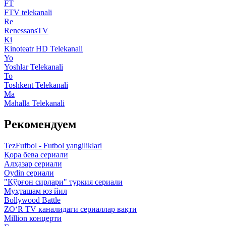
FT
FTV telekanali
Re
RenessansTV
Ki
Kinoteatr HD Telekanali
Yo
Yoshlar Telekanali
To
Toshkent Telekanali
Ma
Mahalla Telekanali
Рекомендуем
TezFufbol - Futbol yangiliklari
Қора бева сериали
Алҳазар сериали
Oydin сериали
"Қўрғон сирлари" туркия сериали
Муҳташам юз йил
Bollywood Battle
ZO‘R TV каналидаги сериаллар вақти
Million концерти