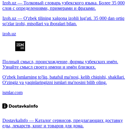
Izoh.uz — Толковый словарь узбекского языка. Более 35 000
слов с определениями, примерами и фразами.
Izoh.uz — O'zbek tilining xalqona izohli lug'ati. 35 000 dan ortiq
so'zlar izohi, misollari va iboralari bilan.
izoh.uz
Полный смысл, происхождение, формы узбекских имён.
Узнайте смысл своего имени и имён близких.
O'zbek Ismlarning to'liq, batafsil ma'nosi, kelib chiqishi, shakllari.
O'zingiz va yaqinlaringizni ismlari ma'nosini bilib oling.
ismlar.com
DostavkaInfo — Каталог сервисов, предлагающих доставку
еды, лекарств, книг и товаров для дома.