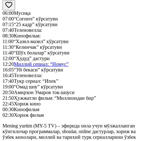
06:00
Мусиқа
07:00
“Соғинч” кўрсатуви
07:15
“25 кадр” кўрсатуви
07:40
Теленовелла:
08:30
Кинофильм:
11:00
“Хазил-мазил” кўрсатуви
11:30
“Келинчак” кўрсатуви
11:40
“Шўх болалар” кўрсатуви
12:00
“Ҳудуд” дастури
12:20
Миллий сериал: “Номус”
16:05
“Уй бекаси” кўрсатуви
16:45
Теленовелла:
17:40
Тукр сериал: “Ипек”
19:00
“Омад шоу” кўрсатуви
20:50
Амирхон Умаров ток-шоуси
21:50
Ҳужжатли фильм: “Миллиондан бир”
22:45
Хориж кино
00:30
Кинофильм
02:30
Хориж фильм
Mening yurtim (MY-5 TV) – эфирида оила учун мўлжалланган
кўнгилочар программалар, shoular, online дастурлар, хориж ва
ўзбек кинолари, миллий ва тарихий турк сериалларини ўзбек