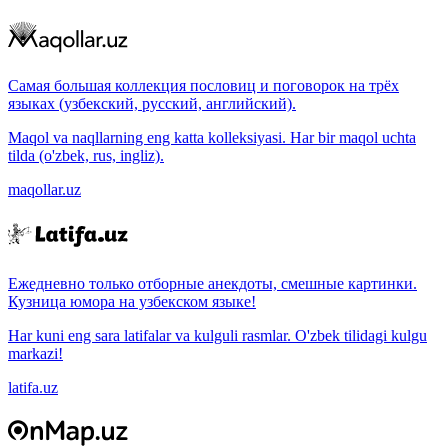
Самая большая коллекция пословиц и поговорок на трёх
языках (узбекский, русский, английский).
Maqol va naqllarning eng katta kolleksiyasi. Har bir maqol uchta
tilda (o'zbek, rus, ingliz).
maqollar.uz
Ежедневно только отборные анекдоты, смешные картинки.
Кузница юмора на узбекском языке!
Har kuni eng sara latifalar va kulguli rasmlar. O'zbek tilidagi kulgu
markazi!
latifa.uz