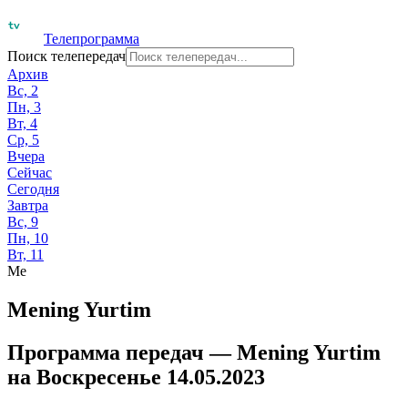
Телепрограмма
Поиск телепередач
Архив
Вс, 2
Пн, 3
Вт, 4
Ср, 5
Вчера
Сейчас
Сегодня
Завтра
Вс, 9
Пн, 10
Вт, 11
Me
Mening Yurtim
Программа передач —
Mening Yurtim
на
Воскресенье 14.05.2023