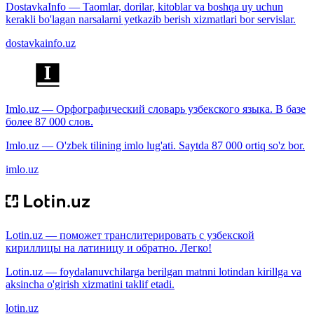
DostavkaInfo — Taomlar, dorilar, kitoblar va boshqa uy uchun
kerakli bo'lagan narsalarni yetkazib berish xizmatlari bor servislar.
dostavkainfo.uz
Imlo.uz — Орфографический словарь узбекского языка. В базе
более 87 000 слов.
Imlo.uz — O'zbek tilining imlo lug'ati. Saytda 87 000 ortiq so'z bor.
imlo.uz
Lotin.uz — поможет транслитерировать с узбекской
кириллицы на латиницу и обратно. Легко!
Lotin.uz — foydalanuvchilarga berilgan matnni lotindan kirillga va
aksincha o'girish xizmatini taklif etadi.
lotin.uz