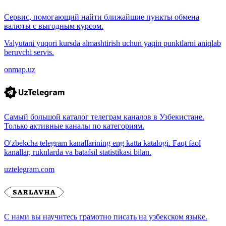
Сервис, помогающий найти ближайшие пункты обмена
валюты с выгодным курсом.
Valyutani yuqori kursda almashtirish uchun yaqin punktlarni aniqlab
beruvchi servis.
onmap.uz
Самый большой каталог телеграм каналов в Узбекистане.
Только активные каналы по категориям.
O'zbekcha telegram kanallarining eng katta katalogi. Faqt faol
kanallar, ruknlarda va batafsil statistikasi bilan.
uztelegram.com
С нами вы научитесь грамотно писать на узбекском языке.