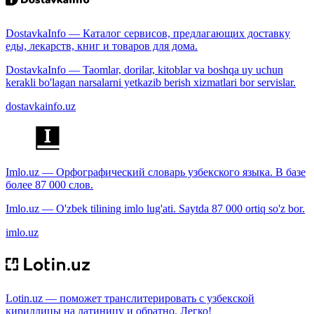
DostavkaInfo — Каталог сервисов, предлагающих доставку
еды, лекарств, книг и товаров для дома.
DostavkaInfo — Taomlar, dorilar, kitoblar va boshqa uy uchun
kerakli bo'lagan narsalarni yetkazib berish xizmatlari bor servislar.
dostavkainfo.uz
Imlo.uz — Орфографический словарь узбекского языка. В базе
более 87 000 слов.
Imlo.uz — O'zbek tilining imlo lug'ati. Saytda 87 000 ortiq so'z bor.
imlo.uz
Lotin.uz — поможет транслитерировать с узбекской
кириллицы на латиницу и обратно. Легко!