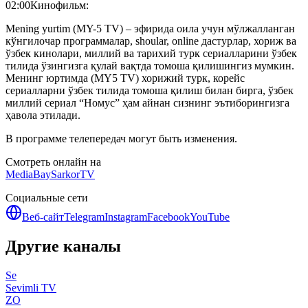
02:00
Кинофильм:
Mening yurtim (MY-5 TV) – эфирида оила учун мўлжалланган
кўнгилочар программалар, shoular, online дастурлар, хориж ва
ўзбек кинолари, миллий ва тарихий турк сериалларини ўзбек
тилида ўзингизга қулай вақтда томоша қилишингиз мумкин.
Менинг юртимда (MY5 TV) хорижий турк, корейс
сериалларни ўзбек тилида томоша қилиш билан бирга, ўзбек
миллий сериал “Номус” ҳам айнан сизнинг эътиборингизга
ҳавола этилади.
В программе телепередач могут быть изменения.
Смотреть онлайн на
MediaBay
SarkorTV
Социальные сети
Веб-сайт
Telegram
Instagram
Facebook
YouTube
Другие каналы
Se
Sevimli TV
ZO