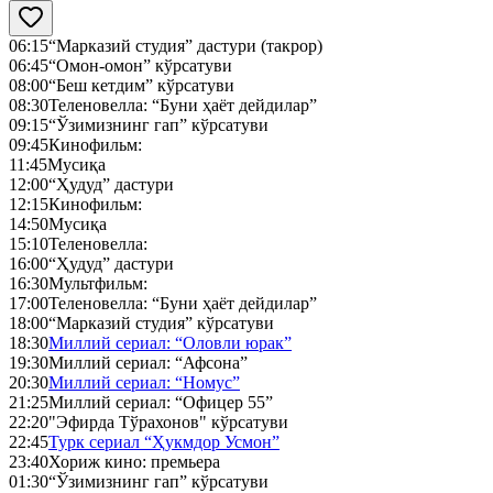
06:15
“Марказий студия” дастури (такрор)
06:45
“Омон-омон” кўрсатуви
08:00
“Беш кетдим” кўрсатуви
08:30
Теленовелла: “Буни ҳаёт дейдилар”
09:15
“Ўзимизнинг гап” кўрсатуви
09:45
Кинофильм:
11:45
Мусиқа
12:00
“Ҳудуд” дастури
12:15
Кинофильм:
14:50
Мусиқа
15:10
Теленовелла:
16:00
“Ҳудуд” дастури
16:30
Мультфильм:
17:00
Теленовелла: “Буни ҳаёт дейдилар”
18:00
“Марказий студия” кўрсатуви
18:30
Миллий сериал: “Оловли юрак”
19:30
Миллий сериал: “Афсона”
20:30
Миллий сериал: “Номус”
21:25
Миллий сериал: “Офицер 55”
22:20
"Эфирда Тўрахонов" кўрсатуви
22:45
Турк сериал “Ҳукмдор Усмон”
23:40
Хориж кино: премьера
01:30
“Ўзимизнинг гап” кўрсатуви