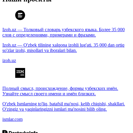
Izoh.uz — Толковый словарь узбекского языка. Более 35 000
слов с определениями, примерами и фразами.
Izoh.uz — O'zbek tilining xalqona izohli lug'ati. 35 000 dan ortiq
so'zlar izohi, misollari va iboralari bilan.
izoh.uz
Полный смысл, происхождение, формы узбекских имён.
Узнайте смысл своего имени и имён близких.
O'zbek Ismlarning to'liq, batafsil ma'nosi, kelib chiqishi, shakllari.
O'zingiz va yaqinlaringizni ismlari ma'nosini bilib oling.
ismlar.com