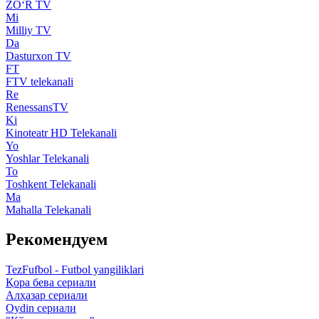
ZO‘R TV
Mi
Milliy TV
Da
Dasturxon TV
FT
FTV telekanali
Re
RenessansTV
Ki
Kinoteatr HD Telekanali
Yo
Yoshlar Telekanali
To
Toshkent Telekanali
Ma
Mahalla Telekanali
Рекомендуем
TezFufbol - Futbol yangiliklari
Қора бева сериали
Алҳазар сериали
Oydin сериали