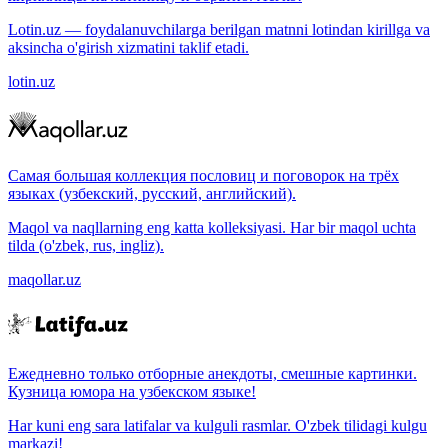
Lotin.uz — foydalanuvchilarga berilgan matnni lotindan kirillga va
aksincha o'girish xizmatini taklif etadi.
lotin.uz
Самая большая коллекция пословиц и поговорок на трёх
языках (узбекский, русский, английский).
Maqol va naqllarning eng katta kolleksiyasi. Har bir maqol uchta
tilda (o'zbek, rus, ingliz).
maqollar.uz
Ежедневно только отборные анекдоты, смешные картинки.
Кузница юмора на узбекском языке!
Har kuni eng sara latifalar va kulguli rasmlar. O'zbek tilidagi kulgu
markazi!