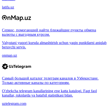
latifa.uz
Сервис, помогающий найти ближайшие пункты обмена
валюты с выгодным курсом.
Valyutani yuqori kursda almashtirish uchun yaqin punktlarni aniqlab
beruvchi servis.
onmap.uz
Самый большой каталог телеграм каналов в Узбекистане.
Только активные каналы по категориям.
O'zbekcha telegram kanallarining eng katta katalogi. Faqt faol
kanallar, ruknlarda va batafsil statistikasi bilan.
uztelegram.com