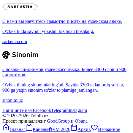
С нами вы научитесь грамотно писать на узбекском языке.
O'zbek tilida savodli yozishni biz bilan boshlang.
sarlavha.com
Словарь синонимов узбекского языка. Более 3300 слов и 900
синонимов.
O'zbek tilining sinonimlar lug'ati. Saytda 3300 tadan ortiq so'zlar,
900 ga yaqin sinonim so'zlar to'plamiga jamlangan.
sinonim.uz
Напишите нам
Facebook
Telegram
Instagram
© 2020–
2026
TvInfo.uz
Проект принадлежит
GoodGroup
и
Obuna
Главная
Каналы
⚽
ЧМ 2026
Архив
Избранное