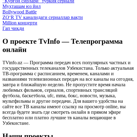
"Қўрғон сирлари" туркия сериали
Муҳташам юз йил
Bollywood Battle
ZO‘R TV каналидаги сериаллар вақти
Million концерти
Гап чиқди
О проекте TvInfo — Телепрограмма
онлайн
TVinfo.uz — Программа передач всех популярных частных и
государственных телеканалов Узбекистана. Только актуальная
ТВ-программа с расписанием, временем, каналами и
названиями телевизионных передач на все каналы на сегодня,
завтра и ближайшую неделю. Не пропустите время начала
любимых фильмов, сериалов, спортивных трансляций
футбола, баскетбола, ufc, mma, бокс, новости, музыка,
мультфильмы и другие передачи. Для вашего удобства на
сайте все ТВ каналы имеют ссылку на просмотр online, вы
всегда будете знать где смотреть онлайн в прямом эфире
бесплатно или платно лучшие тв каналы вещающие в
Узбекистане.
Наши проекты