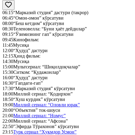
06:15
“Марказий студия” дастури (такрор)
06:45
“Омон-омон” кўрсатуви
08:00
“Беш кетдим” кўрсатуви
08:30
Теленовелла: “Буни ҳаёт дейдилар”
09:15
“Ўзимизнинг гап” кўрсатуви
09:45
Кинофильм:
11:45
Мусиқа
12:00
“Ҳудуд” дастури
12:15
Ҳинд фильм:
14:30
Мусиқа
15:00
Мультсериал: “Шиқилдоқчалар”
15:30
Ситком: “Қудажонлар”
16:00
“Ҳудуд” дастури
16:30
“Гапдаги-гап”
17:30
“Марказий студия” кўрсатуви
18:00
Миллий сериал: “Қодирхон”
18:50
“Хуш курдик” кўрсатуви
19:00
Миллий сериал: “Оловли юрак”
20:00
“Объектив” ток-шоуси
21:00
Миллий сериал: “Номус”
22:00
Миллий сериал: “Афсона”
22:50
"Эфирда Тўрахонов" кўрсатуви
23:15
Турк сериал “Ҳукмдор Усмон”