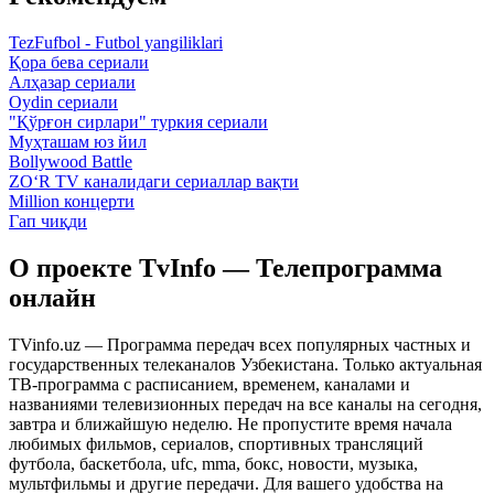
TezFufbol - Futbol yangiliklari
Қора бева сериали
Алҳазар сериали
Oydin сериали
"Қўрғон сирлари" туркия сериали
Муҳташам юз йил
Bollywood Battle
ZO‘R TV каналидаги сериаллар вақти
Million концерти
Гап чиқди
О проекте TvInfo — Телепрограмма
онлайн
TVinfo.uz — Программа передач всех популярных частных и
государственных телеканалов Узбекистана. Только актуальная
ТВ-программа с расписанием, временем, каналами и
названиями телевизионных передач на все каналы на сегодня,
завтра и ближайшую неделю. Не пропустите время начала
любимых фильмов, сериалов, спортивных трансляций
футбола, баскетбола, ufc, mma, бокс, новости, музыка,
мультфильмы и другие передачи. Для вашего удобства на