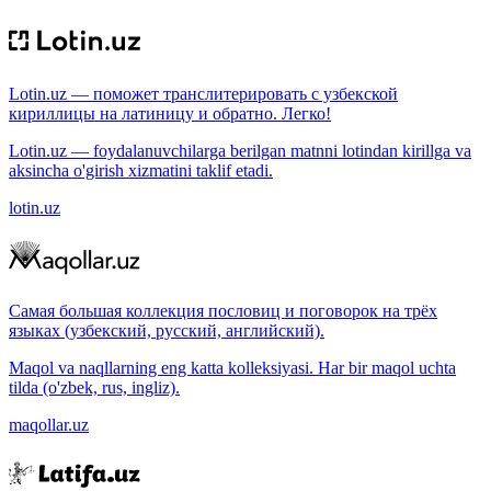
Lotin.uz — поможет транслитерировать с узбекской
кириллицы на латиницу и обратно. Легко!
Lotin.uz — foydalanuvchilarga berilgan matnni lotindan kirillga va
aksincha o'girish xizmatini taklif etadi.
lotin.uz
Самая большая коллекция пословиц и поговорок на трёх
языках (узбекский, русский, английский).
Maqol va naqllarning eng katta kolleksiyasi. Har bir maqol uchta
tilda (o'zbek, rus, ingliz).
maqollar.uz