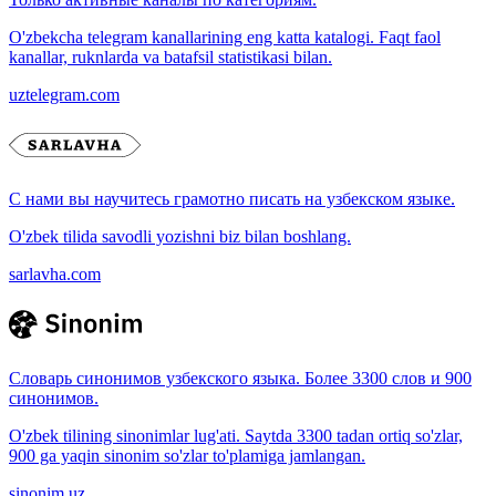
O'zbekcha telegram kanallarining eng katta katalogi. Faqt faol
kanallar, ruknlarda va batafsil statistikasi bilan.
uztelegram.com
С нами вы научитесь грамотно писать на узбекском языке.
O'zbek tilida savodli yozishni biz bilan boshlang.
sarlavha.com
Словарь синонимов узбекского языка. Более 3300 слов и 900
синонимов.
O'zbek tilining sinonimlar lug'ati. Saytda 3300 tadan ortiq so'zlar,
900 ga yaqin sinonim so'zlar to'plamiga jamlangan.
sinonim.uz