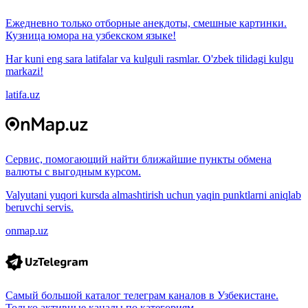
Ежедневно только отборные анекдоты, смешные картинки.
Кузница юмора на узбекском языке!
Har kuni eng sara latifalar va kulguli rasmlar. O'zbek tilidagi kulgu
markazi!
latifa.uz
Сервис, помогающий найти ближайшие пункты обмена
валюты с выгодным курсом.
Valyutani yuqori kursda almashtirish uchun yaqin punktlarni aniqlab
beruvchi servis.
onmap.uz
Самый большой каталог телеграм каналов в Узбекистане.
Только активные каналы по категориям.