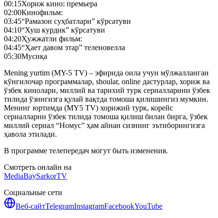
00:15
Хориж кино: премьера
02:00
Кинофильм:
03:45
“Рамазон суҳбатлари” кўрсатуви
04:10
“Хуш курдик” кўрсатуви
04:20
Ҳужжатли фильм:
04:45
“Ҳает давом этар” теленовелла
05:30
Мусиқа
Mening yurtim (MY-5 TV) – эфирида оила учун мўлжалланган
кўнгилочар программалар, shoular, online дастурлар, хориж ва
ўзбек кинолари, миллий ва тарихий турк сериалларини ўзбек
тилида ўзингизга қулай вақтда томоша қилишингиз мумкин.
Менинг юртимда (MY5 TV) хорижий турк, корейс
сериалларни ўзбек тилида томоша қилиш билан бирга, ўзбек
миллий сериал “Номус” ҳам айнан сизнинг эътиборингизга
ҳавола этилади.
В программе телепередач могут быть изменения.
Смотреть онлайн на
MediaBay
SarkorTV
Социальные сети
Веб-сайт
Telegram
Instagram
Facebook
YouTube