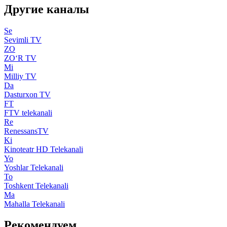
Другие каналы
Se
Sevimli TV
ZO
ZO‘R TV
Mi
Milliy TV
Da
Dasturxon TV
FT
FTV telekanali
Re
RenessansTV
Ki
Kinoteatr HD Telekanali
Yo
Yoshlar Telekanali
To
Toshkent Telekanali
Ma
Mahalla Telekanali
Рекомендуем