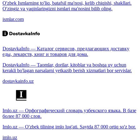
O'zbek Ismlarning to'liq, batafsil ma'nosi, kelib chiqishi, shakllari.
O'zingiz va yaqinlaringizni ismlari ma'nosini bilib oling.
ismlar.com
DostavkaInfo — Каталог сервисов, предлагающих доставку
еды, лекарств, книг и товаров для дома.
DostavkaInfo — Taomlar, dorilar, kitoblar va boshqa uy uchun
kerakli bo'lagan narsalarni yetkazib berish xizmatlari bor servislar.
dostavkainfo.uz
Imlo.uz — Орфографический словарь узбекского языка. В базе
более 87 000 слов.
Imlo.uz — O'zbek tilining imlo lug'ati. Saytda 87 000 ortiq so'z bor.
imlo.uz