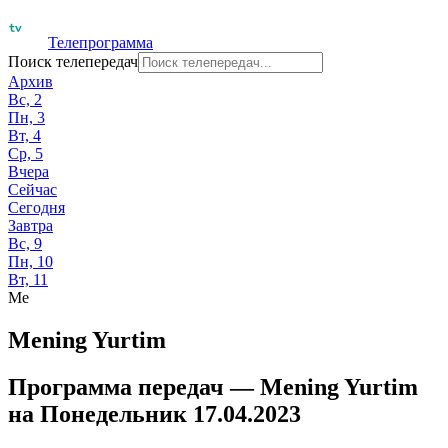
Телепрограмма
Поиск телепередач
Архив
Вс, 2
Пн, 3
Вт, 4
Ср, 5
Вчера
Сейчас
Сегодня
Завтра
Вс, 9
Пн, 10
Вт, 11
Me
Mening Yurtim
Программа передач —
Mening Yurtim
на
Понедельник 17.04.2023