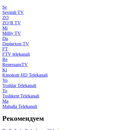
Se
Sevimli TV
ZO
ZO‘R TV
Mi
Milliy TV
Da
Dasturxon TV
FT
FTV telekanali
Re
RenessansTV
Ki
Kinoteatr HD Telekanali
Yo
Yoshlar Telekanali
To
Toshkent Telekanali
Ma
Mahalla Telekanali
Рекомендуем