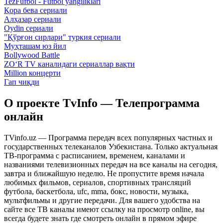
TezFufbol - Futbol yangiliklari
Қора бева сериали
Алҳазар сериали
Oydin сериали
"Қўрғон сирлари" туркия сериали
Муҳташам юз йил
Bollywood Battle
ZO‘R TV каналидаги сериаллар вақти
Million концерти
Гап чиқди
О проекте TvInfo — Телепрограмма
онлайн
TVinfo.uz — Программа передач всех популярных частных и
государственных телеканалов Узбекистана. Только актуальная
ТВ-программа с расписанием, временем, каналами и
названиями телевизионных передач на все каналы на сегодня,
завтра и ближайшую неделю. Не пропустите время начала
любимых фильмов, сериалов, спортивных трансляций
футбола, баскетбола, ufc, mma, бокс, новости, музыка,
мультфильмы и другие передачи. Для вашего удобства на
сайте все ТВ каналы имеют ссылку на просмотр online, вы
всегда будете знать где смотреть онлайн в прямом эфире