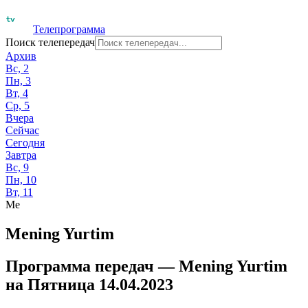
Телепрограмма
Поиск телепередач
Архив
Вс, 2
Пн, 3
Вт, 4
Ср, 5
Вчера
Сейчас
Сегодня
Завтра
Вс, 9
Пн, 10
Вт, 11
Me
Mening Yurtim
Программа передач —
Mening Yurtim
на
Пятница 14.04.2023