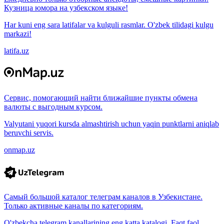
Кузница юмора на узбекском языке!
Har kuni eng sara latifalar va kulguli rasmlar. O'zbek tilidagi kulgu
markazi!
latifa.uz
Сервис, помогающий найти ближайшие пункты обмена
валюты с выгодным курсом.
Valyutani yuqori kursda almashtirish uchun yaqin punktlarni aniqlab
beruvchi servis.
onmap.uz
Самый большой каталог телеграм каналов в Узбекистане.
Только активные каналы по категориям.
O'zbekcha telegram kanallarining eng katta katalogi. Faqt faol