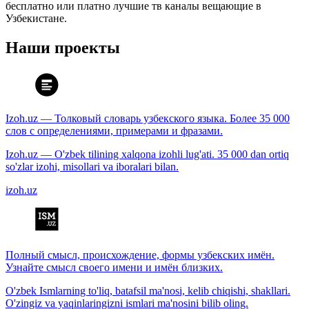
бесплатно или платно лучшие тв каналы вещающие в
Узбекистане.
Наши проекты
Izoh.uz — Толковый словарь узбекского языка. Более 35 000
слов с определениями, примерами и фразами.
Izoh.uz — O'zbek tilining xalqona izohli lug'ati. 35 000 dan ortiq
so'zlar izohi, misollari va iboralari bilan.
izoh.uz
Полный смысл, происхождение, формы узбекских имён.
Узнайте смысл своего имени и имён близких.
O'zbek Ismlarning to'liq, batafsil ma'nosi, kelib chiqishi, shakllari.
O'zingiz va yaqinlaringizni ismlari ma'nosini bilib oling.