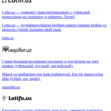
Lotin.uz — поможет транслитерировать с узбекской
кириллицы на латиницу и обратно. Легко!
Lotin.uz — foydalanuvchilarga berilgan matnni lotindan kirillga va
aksincha o'girish xizmatini taklif etadi.
lotin.uz
Самая большая коллекция пословиц и поговорок на трёх
языках (узбекский, русский, английский).
Maqol va naqllarning eng katta kolleksiyasi. Har bir maqol uchta
tilda (o'zbek, rus, ingliz).
maqollar.uz
Ежедневно только отборные анекдоты, смешные картинки.