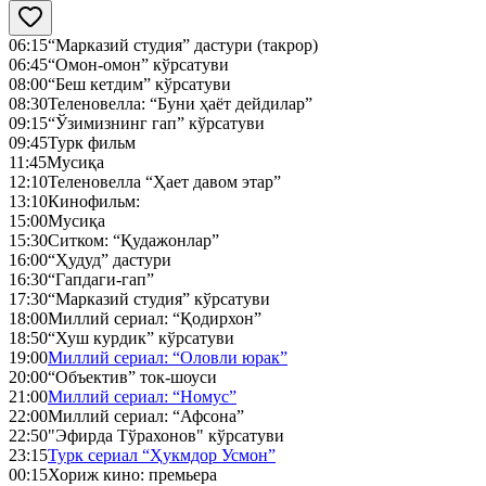
06:15
“Марказий студия” дастури (такрор)
06:45
“Омон-омон” кўрсатуви
08:00
“Беш кетдим” кўрсатуви
08:30
Теленовелла: “Буни ҳаёт дейдилар”
09:15
“Ўзимизнинг гап” кўрсатуви
09:45
Турк фильм
11:45
Мусиқа
12:10
Теленовелла “Ҳает давом этар”
13:10
Кинофильм:
15:00
Мусиқа
15:30
Ситком: “Қудажонлар”
16:00
“Ҳудуд” дастури
16:30
“Гапдаги-гап”
17:30
“Марказий студия” кўрсатуви
18:00
Миллий сериал: “Қодирхон”
18:50
“Хуш курдик” кўрсатуви
19:00
Миллий сериал: “Оловли юрак”
20:00
“Объектив” ток-шоуси
21:00
Миллий сериал: “Номус”
22:00
Миллий сериал: “Афсона”
22:50
"Эфирда Тўрахонов" кўрсатуви
23:15
Турк сериал “Ҳукмдор Усмон”
00:15
Хориж кино: премьера