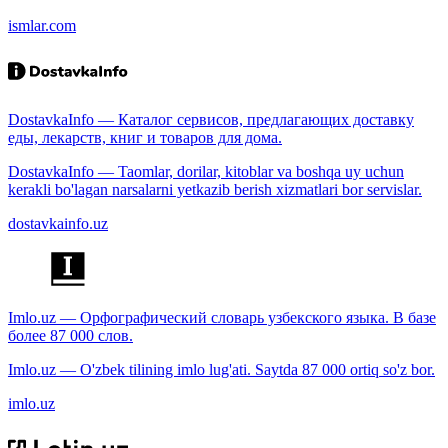
ismlar.com
DostavkaInfo — Каталог сервисов, предлагающих доставку
еды, лекарств, книг и товаров для дома.
DostavkaInfo — Taomlar, dorilar, kitoblar va boshqa uy uchun
kerakli bo'lagan narsalarni yetkazib berish xizmatlari bor servislar.
dostavkainfo.uz
Imlo.uz — Орфографический словарь узбекского языка. В базе
более 87 000 слов.
Imlo.uz — O'zbek tilining imlo lug'ati. Saytda 87 000 ortiq so'z bor.
imlo.uz