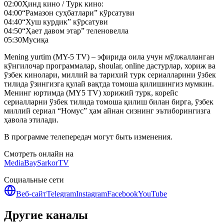
02:00
Ҳинд кино / Турк кино:
04:00
“Рамазон суҳбатлари” кўрсатуви
04:40
“Хуш курдик” кўрсатуви
04:50
“Ҳает давом этар” теленовелла
05:30
Мусиқа
Mening yurtim (MY-5 TV) – эфирида оила учун мўлжалланган
кўнгилочар программалар, shoular, online дастурлар, хориж ва
ўзбек кинолари, миллий ва тарихий турк сериалларини ўзбек
тилида ўзингизга қулай вақтда томоша қилишингиз мумкин.
Менинг юртимда (MY5 TV) хорижий турк, корейс
сериалларни ўзбек тилида томоша қилиш билан бирга, ўзбек
миллий сериал “Номус” ҳам айнан сизнинг эътиборингизга
ҳавола этилади.
В программе телепередач могут быть изменения.
Смотреть онлайн на
MediaBay
SarkorTV
Социальные сети
Веб-сайт
Telegram
Instagram
Facebook
YouTube
Другие каналы