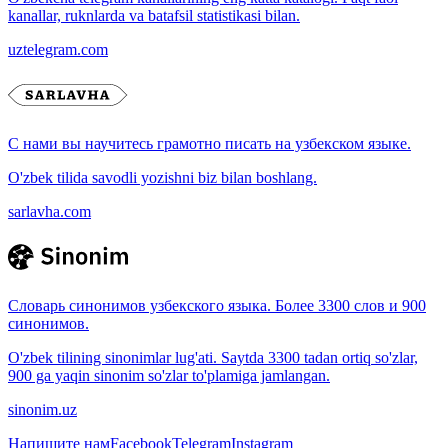
kanallar, ruknlarda va batafsil statistikasi bilan.
uztelegram.com
С нами вы научитесь грамотно писать на узбекском языке.
O'zbek tilida savodli yozishni biz bilan boshlang.
sarlavha.com
Словарь синонимов узбекского языка. Более 3300 слов и 900
синонимов.
O'zbek tilining sinonimlar lug'ati. Saytda 3300 tadan ortiq so'zlar,
900 ga yaqin sinonim so'zlar to'plamiga jamlangan.
sinonim.uz
Напишите нам
Facebook
Telegram
Instagram