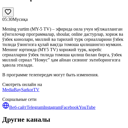
05:30
Мусиқа
Mening yurtim (MY-5 TV) – эфирида оила учун мўлжалланган
кўнгилочар программалар, shoular, online дастурлар, хориж ва
ўзбек кинолари, миллий ва тарихий турк сериалларини ўзбек
тилида ўзингизга қулай вақтда томоша қилишингиз мумкин.
Менинг юртимда (MY5 TV) хорижий турк, корейс
сериалларни ўзбек тилида томоша қилиш билан бирга, ўзбек
миллий сериал “Номус” ҳам айнан сизнинг эътиборингизга
ҳавола этилади.
В программе телепередач могут быть изменения.
Смотреть онлайн на
MediaBay
SarkorTV
Социальные сети
Веб-сайт
Telegram
Instagram
Facebook
YouTube
Другие каналы