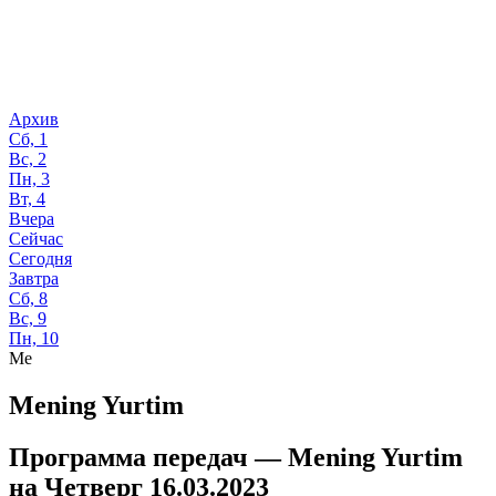
Архив
Сб, 1
Вс, 2
Пн, 3
Вт, 4
Вчера
Сейчас
Сегодня
Завтра
Сб, 8
Вс, 9
Пн, 10
Me
Mening Yurtim
Программа передач —
Mening Yurtim
на
Четверг 16.03.2023