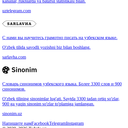
kanallar, ruknlarda va batafsil statistikasi bilan.
uztelegram.com
С нами вы научитесь грамотно писать на узбекском языке.
O'zbek tilida savodli yozishni biz bilan boshlang.
sarlavha.com
Словарь синонимов узбекского языка. Более 3300 слов и 900
синонимов.
O'zbek tilining sinonimlar lug'ati. Saytda 3300 tadan ortiq so'zlar,
900 ga yaqin sinonim so'zlar to'plamiga jamlangan.
sinonim.uz
Напишите нам
Facebook
Telegram
Instagram