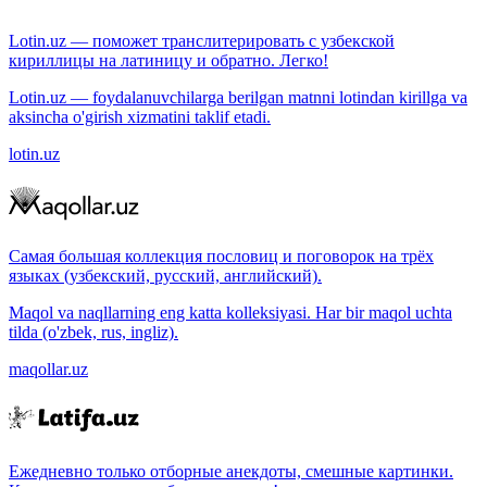
Lotin.uz — поможет транслитерировать с узбекской
кириллицы на латиницу и обратно. Легко!
Lotin.uz — foydalanuvchilarga berilgan matnni lotindan kirillga va
aksincha o'girish xizmatini taklif etadi.
lotin.uz
Самая большая коллекция пословиц и поговорок на трёх
языках (узбекский, русский, английский).
Maqol va naqllarning eng katta kolleksiyasi. Har bir maqol uchta
tilda (o'zbek, rus, ingliz).
maqollar.uz
Ежедневно только отборные анекдоты, смешные картинки.