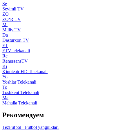
Se
Sevimli TV
ZO
ZO‘R TV
Mi
Milliy TV
Da
Dasturxon TV
FT
FTV telekanali
Re
RenessansTV
Ki
Kinoteatr HD Telekanali
Yo
Yoshlar Telekanali
To
Toshkent Telekanali
Ma
Mahalla Telekanali
Рекомендуем
TezFufbol - Futbol yangiliklari