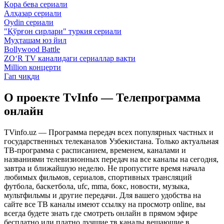
Қора бева сериали
Алҳазар сериали
Oydin сериали
"Қўрғон сирлари" туркия сериали
Муҳташам юз йил
Bollywood Battle
ZO‘R TV каналидаги сериаллар вақти
Million концерти
Гап чиқди
О проекте TvInfo — Телепрограмма
онлайн
TVinfo.uz — Программа передач всех популярных частных и
государственных телеканалов Узбекистана. Только актуальная
ТВ-программа с расписанием, временем, каналами и
названиями телевизионных передач на все каналы на сегодня,
завтра и ближайшую неделю. Не пропустите время начала
любимых фильмов, сериалов, спортивных трансляций
футбола, баскетбола, ufc, mma, бокс, новости, музыка,
мультфильмы и другие передачи. Для вашего удобства на
сайте все ТВ каналы имеют ссылку на просмотр online, вы
всегда будете знать где смотреть онлайн в прямом эфире
бесплатно или платно лучшие тв каналы вещающие в