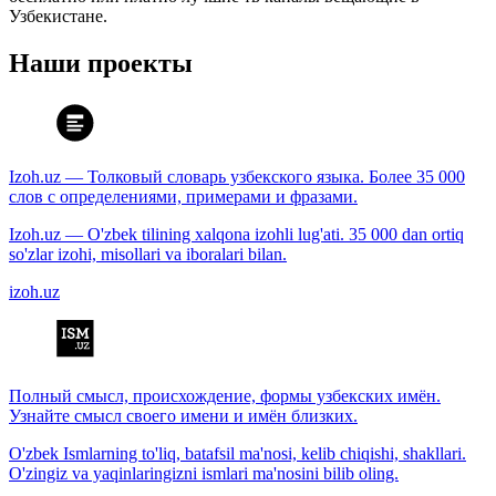
Узбекистане.
Наши проекты
Izoh.uz — Толковый словарь узбекского языка. Более 35 000
слов с определениями, примерами и фразами.
Izoh.uz — O'zbek tilining xalqona izohli lug'ati. 35 000 dan ortiq
so'zlar izohi, misollari va iboralari bilan.
izoh.uz
Полный смысл, происхождение, формы узбекских имён.
Узнайте смысл своего имени и имён близких.
O'zbek Ismlarning to'liq, batafsil ma'nosi, kelib chiqishi, shakllari.
O'zingiz va yaqinlaringizni ismlari ma'nosini bilib oling.