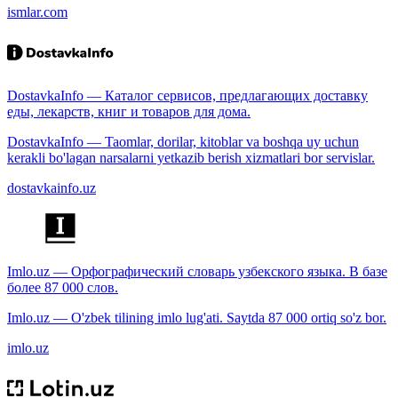
ismlar.com
DostavkaInfo — Каталог сервисов, предлагающих доставку
еды, лекарств, книг и товаров для дома.
DostavkaInfo — Taomlar, dorilar, kitoblar va boshqa uy uchun
kerakli bo'lagan narsalarni yetkazib berish xizmatlari bor servislar.
dostavkainfo.uz
Imlo.uz — Орфографический словарь узбекского языка. В базе
более 87 000 слов.
Imlo.uz — O'zbek tilining imlo lug'ati. Saytda 87 000 ortiq so'z bor.
imlo.uz