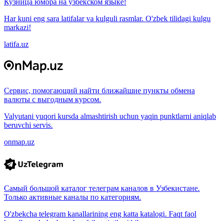
Кузница юмора на узбекском языке!
Har kuni eng sara latifalar va kulguli rasmlar. O'zbek tilidagi kulgu
markazi!
latifa.uz
Сервис, помогающий найти ближайшие пункты обмена
валюты с выгодным курсом.
Valyutani yuqori kursda almashtirish uchun yaqin punktlarni aniqlab
beruvchi servis.
onmap.uz
Самый большой каталог телеграм каналов в Узбекистане.
Только активные каналы по категориям.
O'zbekcha telegram kanallarining eng katta katalogi. Faqt faol