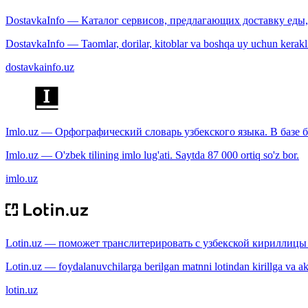
DostavkaInfo — Каталог сервисов, предлагающих доставку еды, 
DostavkaInfo — Taomlar, dorilar, kitoblar va boshqa uy uchun kerakli b
dostavkainfo.uz
Imlo.uz — Орфографический словарь узбекского языка. В базе б
Imlo.uz — O'zbek tilining imlo lug'ati. Saytda 87 000 ortiq so'z bor.
imlo.uz
Lotin.uz — поможет транслитерировать с узбекской кириллицы 
Lotin.uz — foydalanuvchilarga berilgan matnni lotindan kirillga va aksi
lotin.uz