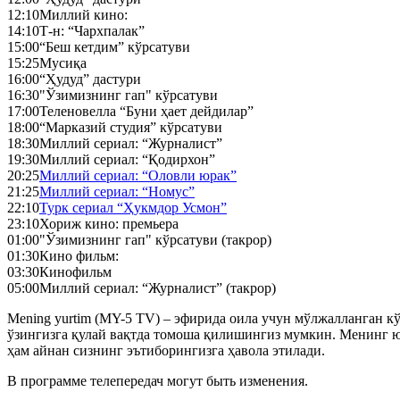
12:10
Миллий кино:
14:10
Т-н: “Чархпалак”
15:00
“Беш кетдим” кўрсатуви
15:25
Мусиқа
16:00
“Ҳудуд” дастури
16:30
"Ўзимизнинг гап" кўрсатуви
17:00
Теленовелла “Буни ҳает дейдилар”
18:00
“Марказий студия” кўрсатуви
18:30
Миллий сериал: “Журналист”
19:30
Миллий сериал: “Қодирхон”
20:25
Миллий сериал: “Оловли юрак”
21:25
Миллий сериал: “Номус”
22:10
Турк сериал “Ҳукмдор Усмон”
23:10
Хориж кино: премьера
01:00
"Ўзимизнинг гап" кўрсатуви (такрор)
01:30
Кино фильм:
03:30
Кинофильм
05:00
Миллий сериал: “Журналист” (такрор)
Mening yurtim (MY-5 TV) – эфирида оила учун мўлжалланган кўн
ўзингизга қулай вақтда томоша қилишингиз мумкин. Менинг ю
ҳам айнан сизнинг эътиборингизга ҳавола этилади.
В программе телепередач могут быть изменения.