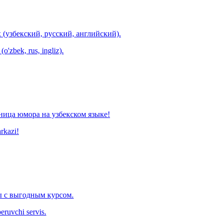
 (узбекский, русский, английский).
o'zbek, rus, ingliz).
ница юмора на узбекском языке!
arkazi!
 с выгодным курсом.
eruvchi servis.