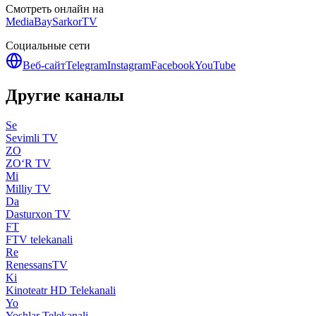
Смотреть онлайн на
MediaBay
SarkorTV
Социальные сети
Веб-сайт
Telegram
Instagram
Facebook
YouTube
Другие каналы
Se
Sevimli TV
ZO
ZO‘R TV
Mi
Milliy TV
Da
Dasturxon TV
FT
FTV telekanali
Re
RenessansTV
Ki
Kinoteatr HD Telekanali
Yo
Yoshlar Telekanali