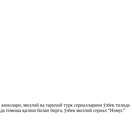
ек кинолари, миллий ва тарихий турк сериалларини ўзбек тилида
да томоша қилиш билан бирга, ўзбек миллий сериал “Номус”