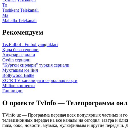
To
Toshkent Telekanali
Ma
Mahalla Telekanali
Рекомендуем
TezFufbol - Futbol yangiliklari
Қора бева сериали
Алҳазар сериали
Oydin сериали
"Қўрғон сирлари" туркия сериали
Муҳташам юз йил
Bollywood Battle
ZO‘R TV каналидаги сериаллар вақти
Million концерти
Гап чиқди
О проекте TvInfo — Телепрограмма он
TVinfo.uz — Программа передач всех популярных частных и го
телевизионных передач на все каналы на сегодня, завтра и бл
mma, бокс, новости, музыка, мультфильмы и другие передачи. Дл