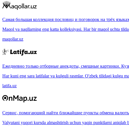
Самая большая коллекция пословиц и поговорок на трёх языках
Maqol va naqllarning eng katta kolleksiyasi. Har bir maqol uchta tilda (
maqollar.uz
Ежедневно только отборные анекдоты, смешные картинки. Куз
Har kuni eng sara latifalar va kulguli rasmlar. O'zbek tilidagi kulgu m
latifa.uz
Сервис, помогающий найти ближайшие пункты обмена валюты
Valyutani yuqori kursda almashtirish uchun yaqin punktlarni aniqlab b