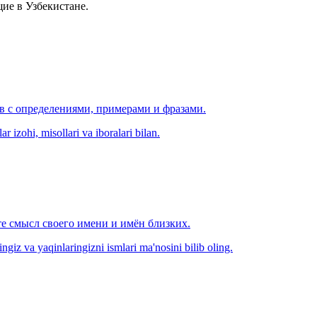
ие в Узбекистане.
ов с определениями, примерами и фразами.
r izohi, misollari va iboralari bilan.
е смысл своего имени и имён близких.
zingiz va yaqinlaringizni ismlari ma'nosini bilib oling.