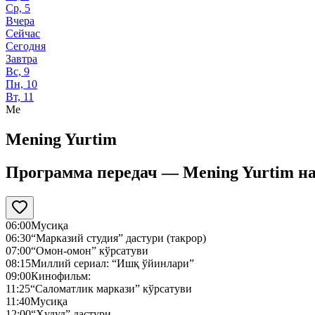
Ср, 5
Вчера
Сейчас
Сегодня
Завтра
Вс, 9
Пн, 10
Вт, 11
Me
Mening Yurtim
Программа передач —
Mening Yurtim
н
06:00
Мусиқа
06:30
“Марказий студия” дастури (такрор)
07:00
“Омон-омон” кўрсатуви
08:15
Миллий сериал: “Ишқ ўйинлари”
09:00
Кинофильм:
11:25
“Саломатлик маркази” кўрсатуви
11:40
Мусиқа
12:00
“Ҳудуд” дастури