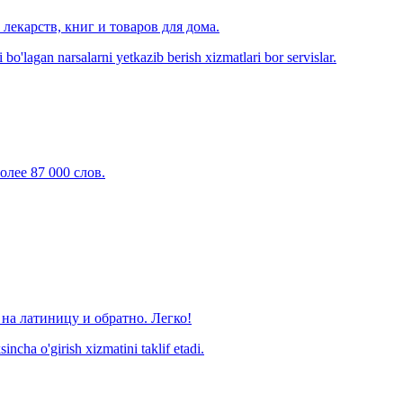
лекарств, книг и товаров для дома.
o'lagan narsalarni yetkazib berish xizmatlari bor servislar.
олее 87 000 слов.
на латиницу и обратно. Легко!
ncha o'girish xizmatini taklif etadi.