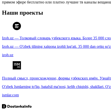
прямом эфире бесплатно или платно лучшие тв каналы вещающ
Наши проекты
Izoh.uz — Толковый словарь узбекского языка. Более 35 000 сл
Izoh.uz — O'zbek tilining xalqona izohli lug'ati. 35 000 dan ortiq so'zla
izoh.uz
Полный смысл, происхождение, формы узбекских имён. Узнайт
O'zbek Ismlarning to'liq, batafsil ma'nosi, kelib chiqishi, shakllari. O'
ismlar.com