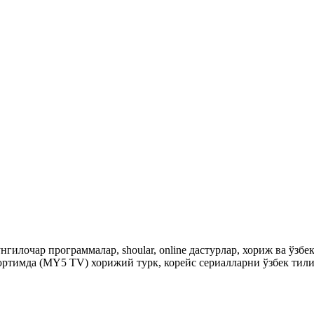
гилочар программалар, shoular, online дастурлар, хориж ва ўзб
ртимда (MY5 TV) хорижий турк, корейс сериалларни ўзбек тили