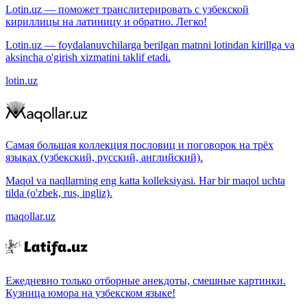
Lotin.uz — поможет транслитерировать с узбекской
кириллицы на латиницу и обратно. Легко!
Lotin.uz — foydalanuvchilarga berilgan matnni lotindan kirillga va
aksincha o'girish xizmatini taklif etadi.
lotin.uz
Самая большая коллекция пословиц и поговорок на трёх
языках (узбекский, русский, английский).
Maqol va naqllarning eng katta kolleksiyasi. Har bir maqol uchta
tilda (o'zbek, rus, ingliz).
maqollar.uz
Ежедневно только отборные анекдоты, смешные картинки.
Кузница юмора на узбекском языке!