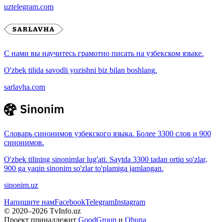
uztelegram.com
С нами вы научитесь грамотно писать на узбекском языке.
O'zbek tilida savodli yozishni biz bilan boshlang.
sarlavha.com
Словарь синонимов узбекского языка. Более 3300 слов и 900
синонимов.
O'zbek tilining sinonimlar lug'ati. Saytda 3300 tadan ortiq so'zlar,
900 ga yaqin sinonim so'zlar to'plamiga jamlangan.
sinonim.uz
Напишите нам
Facebook
Telegram
Instagram
© 2020–
2026
TvInfo.uz
Проект принадлежит
GoodGroup
и
Obuna