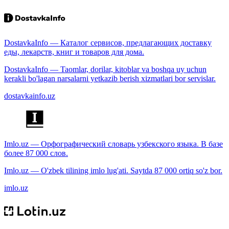
DostavkaInfo — Каталог сервисов, предлагающих доставку
еды, лекарств, книг и товаров для дома.
DostavkaInfo — Taomlar, dorilar, kitoblar va boshqa uy uchun
kerakli bo'lagan narsalarni yetkazib berish xizmatlari bor servislar.
dostavkainfo.uz
Imlo.uz — Орфографический словарь узбекского языка. В базе
более 87 000 слов.
Imlo.uz — O'zbek tilining imlo lug'ati. Saytda 87 000 ortiq so'z bor.
imlo.uz