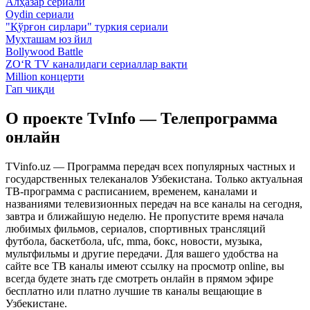
Алҳазар сериали
Oydin сериали
"Қўрғон сирлари" туркия сериали
Муҳташам юз йил
Bollywood Battle
ZO‘R TV каналидаги сериаллар вақти
Million концерти
Гап чиқди
О проекте TvInfo — Телепрограмма
онлайн
TVinfo.uz — Программа передач всех популярных частных и
государственных телеканалов Узбекистана. Только актуальная
ТВ-программа с расписанием, временем, каналами и
названиями телевизионных передач на все каналы на сегодня,
завтра и ближайшую неделю. Не пропустите время начала
любимых фильмов, сериалов, спортивных трансляций
футбола, баскетбола, ufc, mma, бокс, новости, музыка,
мультфильмы и другие передачи. Для вашего удобства на
сайте все ТВ каналы имеют ссылку на просмотр online, вы
всегда будете знать где смотреть онлайн в прямом эфире
бесплатно или платно лучшие тв каналы вещающие в
Узбекистане.