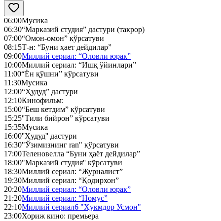
06:00
Мусика
06:30
“Марказий студия” дастури (такрор)
07:00
“Омон-омон” кўрсатуви
08:15
Т-н: “Буни ҳает дейдилар”
09:00
Миллий сериал: “Оловли юрак”
10:00
Миллий сериал: “Ишқ ўйинлари”
11:00
“Ён қўшни” кўрсатуви
11:30
Мусика
12:00
“Ҳудуд” дастури
12:10
Кинофильм:
15:00
“Беш кетдим” кўрсатуви
15:25
''Тили бийрон” кўрсатуви
15:35
Мусика
16:00
''Ҳудуд'' дастури
16:30
"Ўзимизнинг ran" кўрсатуви
17:00
Теленовелла “Буни ҳаёт дейдилар”
18:00
"Марказий студия'' кўрсатуви
18:30
Миллий сериал: “Журналист”
19:30
Миллий сериал: “Қодирхон”
20:20
Миллий сериал: “Оловли юрак”
21:20
Миллий сериал: “Номус”
22:10
Миллий сериал6 "Ҳукмдор Усмон"
23:00
Хориж кино: премьера