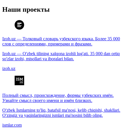
Наши проекты
Izoh.uz — Толковый словарь узбекского языка. Более 35 000
слов с определениями, примерами и фразами.
Izoh.uz — O'zbek tilining xalqona izohli lug'ati. 35 000 dan ortiq
so'zlar izohi, misollari va iboralari bilan.
izoh.uz
Полный смысл, происхождение, формы узбекских имён.
Узнайте смысл своего имени и имён близких.
O'zbek Ismlarning to'liq, batafsil ma'nosi, kelib chiqishi, shakllari.
O'zingiz va yaqinlaringizni ismlari ma'nosini bilib oling.
ismlar.com