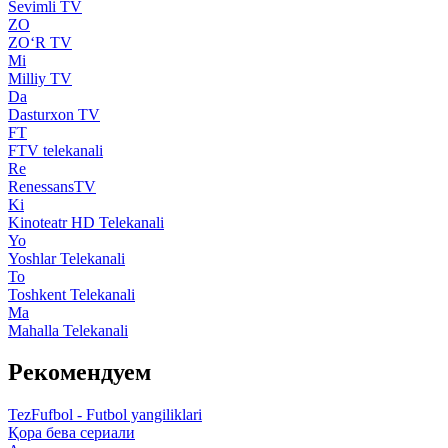
Sevimli TV
ZO
ZO‘R TV
Mi
Milliy TV
Da
Dasturxon TV
FT
FTV telekanali
Re
RenessansTV
Ki
Kinoteatr HD Telekanali
Yo
Yoshlar Telekanali
To
Toshkent Telekanali
Ma
Mahalla Telekanali
Рекомендуем
TezFufbol - Futbol yangiliklari
Қора бева сериали