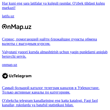
Har kuni eng sara latifalar va kulguli rasmlar. O'zbek tilidagi kulgu
markazi!
latifa.uz
Сервис, помогающий найти ближайшие пункты обмена
валюты с выгодным курсом.
Valyutani yuqori kursda almashtirish uchun yaqin punktlarni aniqlab
beruvchi servis.
onmap.uz
Самый большой каталог телеграм каналов в Узбекистане.
Только активные каналы по категориям.
O'zbekcha telegram kanallarining eng katta katalogi. Faqt faol
kanallar, ruknlarda va batafsil statistikasi bilan.