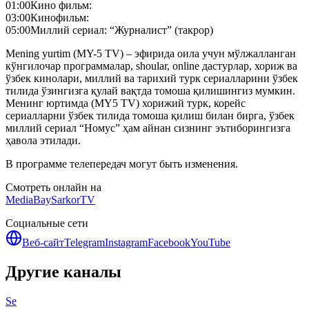
01:00
Кино фильм:
03:00
Кинофильм:
05:00
Миллий сериал: “Журналист” (такрор)
Mening yurtim (MY-5 TV) – эфирида оила учун мўлжалланган
кўнгилочар программалар, shoular, online дастурлар, хориж ва
ўзбек кинолари, миллий ва тарихий турк сериалларини ўзбек
тилида ўзингизга қулай вақтда томоша қилишингиз мумкин.
Менинг юртимда (MY5 TV) хорижий турк, корейс
сериалларни ўзбек тилида томоша қилиш билан бирга, ўзбек
миллий сериал “Номус” ҳам айнан сизнинг эътиборингизга
ҳавола этилади.
В программе телепередач могут быть изменения.
Смотреть онлайн на
MediaBay
SarkorTV
Социальные сети
Веб-сайт
Telegram
Instagram
Facebook
YouTube
Другие каналы
Se