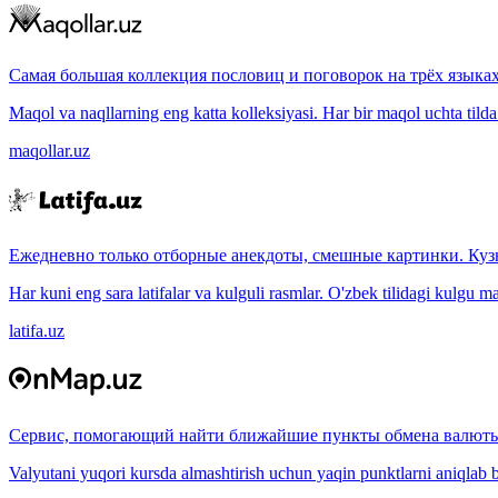
Самая большая коллекция пословиц и поговорок на трёх языках
Maqol va naqllarning eng katta kolleksiyasi. Har bir maqol uchta tilda (
maqollar.uz
Ежедневно только отборные анекдоты, смешные картинки. Куз
Har kuni eng sara latifalar va kulguli rasmlar. O'zbek tilidagi kulgu m
latifa.uz
Сервис, помогающий найти ближайшие пункты обмена валюты
Valyutani yuqori kursda almashtirish uchun yaqin punktlarni aniqlab b