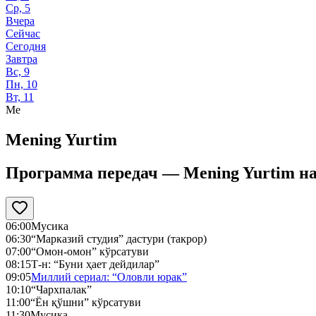
Ср, 5
Вчера
Сейчас
Сегодня
Завтра
Вс, 9
Пн, 10
Вт, 11
Me
Mening Yurtim
Программа передач —
Mening Yurtim
н
06:00
Мусика
06:30
“Марказий студия” дастури (такрор)
07:00
“Омон-омон” кўрсатуви
08:15
Т-н: “Буни ҳает дейдилар”
09:05
Миллий сериал: “Оловли юрак”
10:10
“Чархпалак”
11:00
“Ён қўшни” кўрсатуви
11:30
Мусиқа