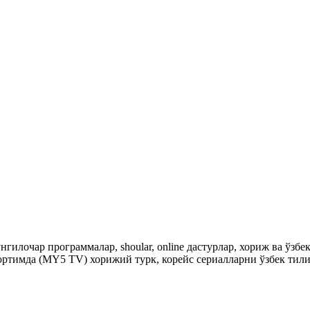
гилочар программалар, shoular, online дастурлар, хориж ва ўзб
ртимда (MY5 TV) хорижий турк, корейс сериалларни ўзбек тили