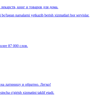
лекарств, книг и товаров для дома.
o'lagan narsalarni yetkazib berish xizmatlari bor servislar.
олее 87 000 слов.
на латиницу и обратно. Легко!
ncha o'girish xizmatini taklif etadi.