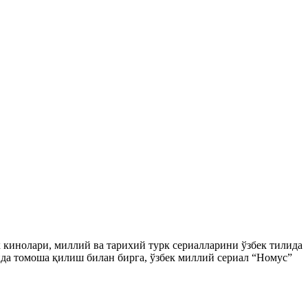
ек кинолари, миллий ва тарихий турк сериалларини ўзбек тилида
да томоша қилиш билан бирга, ўзбек миллий сериал “Номус”