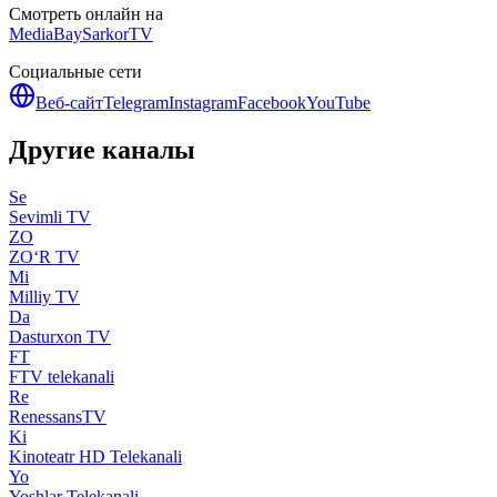
Смотреть онлайн на
MediaBay
SarkorTV
Социальные сети
Веб-сайт
Telegram
Instagram
Facebook
YouTube
Другие каналы
Se
Sevimli TV
ZO
ZO‘R TV
Mi
Milliy TV
Da
Dasturxon TV
FT
FTV telekanali
Re
RenessansTV
Ki
Kinoteatr HD Telekanali
Yo
Yoshlar Telekanali