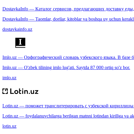
DostavkaInfo — Каталог сервисов, предлагающих доставку еды, 
DostavkaInfo — Taomlar, dorilar, kitoblar va boshqa uy uchun kerakli b
dostavkainfo.uz
Imlo.uz — Орфографический словарь узбекского языка. В базе б
Imlo.uz — O'zbek tilining imlo lug'ati. Saytda 87 000 ortiq so'z bor.
imlo.uz
Lotin.uz — поможет транслитерировать с узбекской кириллицы 
Lotin.uz — foydalanuvchilarga berilgan matnni lotindan kirillga va aksi
lotin.uz