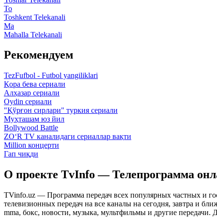
To
Toshkent Telekanali
Ma
Mahalla Telekanali
Рекомендуем
TezFufbol - Futbol yangiliklari
Қора бева сериали
Алҳазар сериали
Oydin сериали
"Қўрғон сирлари" туркия сериали
Муҳташам юз йил
Bollywood Battle
ZO‘R TV каналидаги сериаллар вақти
Million концерти
Гап чиқди
О проекте TvInfo — Телепрограмма он
TVinfo.uz — Программа передач всех популярных частных и го
телевизионных передач на все каналы на сегодня, завтра и бл
mma, бокс, новости, музыка, мультфильмы и другие передачи. Дл