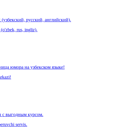
 (узбекский, русский, английский).
o'zbek, rus, ingliz).
ница юмора на узбекском языке!
arkazi!
 с выгодным курсом.
eruvchi servis.