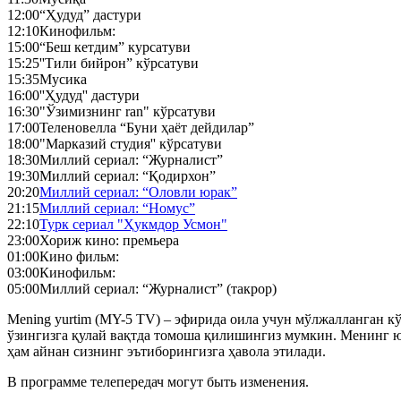
12:00
“Ҳудуд” дастури
12:10
Кинофильм:
15:00
“Беш кетдим” курсатуви
15:25
''Тили бийрон” кўрсатуви
15:35
Мусика
16:00
''Ҳудуд'' дастури
16:30
"Ўзимизнинг ran" кўрсатуви
17:00
Теленовелла “Буни ҳаёт дейдилар”
18:00
"Марказий студия'' кўрсатуви
18:30
Миллий сериал: “Журналист”
19:30
Миллий сериал: “Қодирхон”
20:20
Миллий сериал: “Оловли юрак”
21:15
Миллий сериал: “Номус”
22:10
Турк сериал "Ҳукмдор Усмон"
23:00
Хориж кино: премьера
01:00
Кино фильм:
03:00
Кинофильм:
05:00
Миллий сериал: “Журналист” (такрор)
Mening yurtim (MY-5 TV) – эфирида оила учун мўлжалланган кўн
ўзингизга қулай вақтда томоша қилишингиз мумкин. Менинг ю
ҳам айнан сизнинг эътиборингизга ҳавола этилади.
В программе телепередач могут быть изменения.