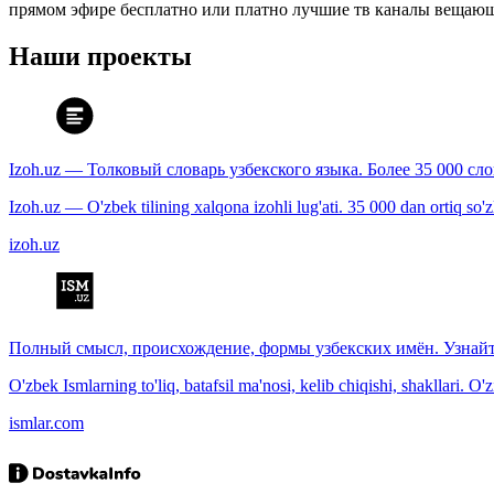
прямом эфире бесплатно или платно лучшие тв каналы вещающ
Наши проекты
Izoh.uz — Толковый словарь узбекского языка. Более 35 000 сл
Izoh.uz — O'zbek tilining xalqona izohli lug'ati. 35 000 dan ortiq so'zla
izoh.uz
Полный смысл, происхождение, формы узбекских имён. Узнайт
O'zbek Ismlarning to'liq, batafsil ma'nosi, kelib chiqishi, shakllari. O'
ismlar.com