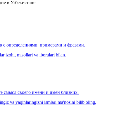
ие в Узбекистане.
ов с определениями, примерами и фразами.
r izohi, misollari va iboralari bilan.
е смысл своего имени и имён близких.
zingiz va yaqinlaringizni ismlari ma'nosini bilib oling.