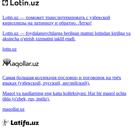
Lotin.uz — поможет транслитерировать с узбекской
кириллицы на латиницу и обратно. Легко!
Lotin.uz — foydalanuvchilarga berilgan matnni lotindan kirillga va
aksincha o'girish xizmatini taklif etadi.
lotin.uz
Самая большая коллекция пословиц и поговорок на трёх
языках (узбекский, русский, английский).
Maqol va naqllarning eng katta kolleksiyasi. Har bir maqol uchta
tilda (o'zbek, rus, ingliz).
maqollar.uz