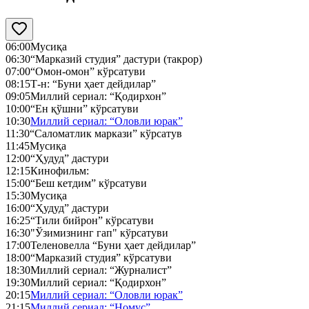
06:00
Мусиқа
06:30
“Марказий студия” дастури (такрор)
07:00
“Омон-омон” кўрсатуви
08:15
Т-н: “Буни ҳает дейдилар”
09:05
Миллий сериал: “Қодирхон”
10:00
“Ен қўшни” кўрсатуви
10:30
Миллий сериал: “Оловли юрак”
11:30
“Саломатлик маркази” кўрсатув
11:45
Мусиқа
12:00
“Ҳудуд” дастури
12:15
Кинофильм:
15:00
“Беш кетдим” кўрсатуви
15:30
Мусиқа
16:00
“Ҳудуд” дастури
16:25
“Тили бийрон” кўрсатуви
16:30
"Ўзимизнинг гап" кўрсатуви
17:00
Теленовелла “Буни ҳает дейдилар”
18:00
“Марказий студия” кўрсатуви
18:30
Миллий сериал: “Журналист”
19:30
Миллий сериал: “Қодирхон”
20:15
Миллий сериал: “Оловли юрак”
21:15
Миллий сериал: “Номус”