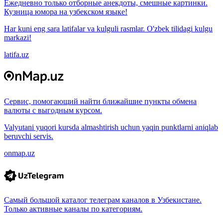
Ежедневно только отборные анекдоты, смешные картинки.
Кузница юмора на узбекском языке!
Har kuni eng sara latifalar va kulguli rasmlar. O'zbek tilidagi kulgu
markazi!
latifa.uz
Сервис, помогающий найти ближайшие пункты обмена
валюты с выгодным курсом.
Valyutani yuqori kursda almashtirish uchun yaqin punktlarni aniqlab
beruvchi servis.
onmap.uz
Самый большой каталог телеграм каналов в Узбекистане.
Только активные каналы по категориям.