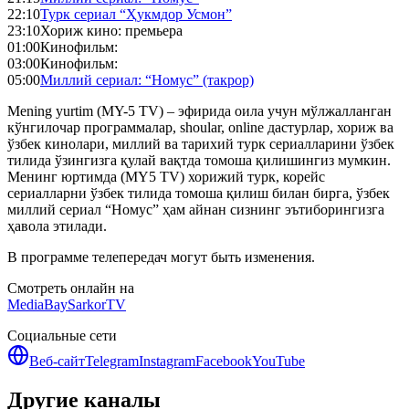
22:10
Турк сериал “Ҳукмдор Усмон”
23:10
Хориж кино: премьера
01:00
Кинофильм:
03:00
Кинофильм:
05:00
Миллий сериал: “Номус” (такрор)
Mening yurtim (MY-5 TV) – эфирида оила учун мўлжалланган
кўнгилочар программалар, shoular, online дастурлар, хориж ва
ўзбек кинолари, миллий ва тарихий турк сериалларини ўзбек
тилида ўзингизга қулай вақтда томоша қилишингиз мумкин.
Менинг юртимда (MY5 TV) хорижий турк, корейс
сериалларни ўзбек тилида томоша қилиш билан бирга, ўзбек
миллий сериал “Номус” ҳам айнан сизнинг эътиборингизга
ҳавола этилади.
В программе телепередач могут быть изменения.
Смотреть онлайн на
MediaBay
SarkorTV
Социальные сети
Веб-сайт
Telegram
Instagram
Facebook
YouTube
Другие каналы