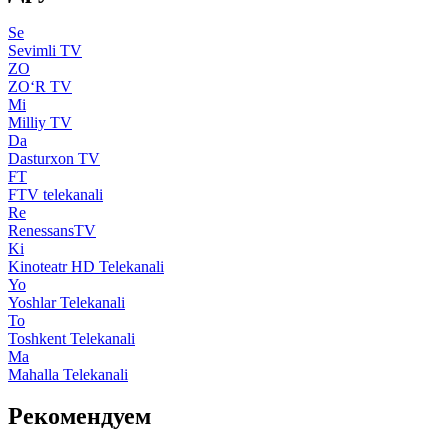
Se
Sevimli TV
ZO
ZO‘R TV
Mi
Milliy TV
Da
Dasturxon TV
FT
FTV telekanali
Re
RenessansTV
Ki
Kinoteatr HD Telekanali
Yo
Yoshlar Telekanali
To
Toshkent Telekanali
Ma
Mahalla Telekanali
Рекомендуем