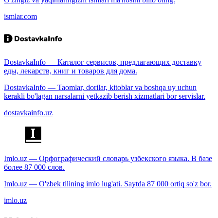
ismlar.com
DostavkaInfo — Каталог сервисов, предлагающих доставку
еды, лекарств, книг и товаров для дома.
DostavkaInfo — Taomlar, dorilar, kitoblar va boshqa uy uchun
kerakli bo'lagan narsalarni yetkazib berish xizmatlari bor servislar.
dostavkainfo.uz
Imlo.uz — Орфографический словарь узбекского языка. В базе
более 87 000 слов.
Imlo.uz — O'zbek tilining imlo lug'ati. Saytda 87 000 ortiq so'z bor.
imlo.uz