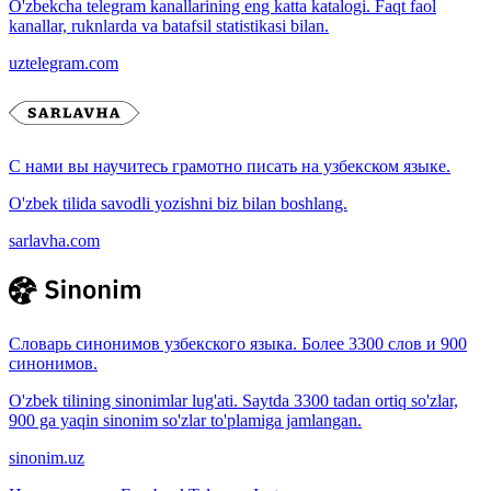
O'zbekcha telegram kanallarining eng katta katalogi. Faqt faol
kanallar, ruknlarda va batafsil statistikasi bilan.
uztelegram.com
С нами вы научитесь грамотно писать на узбекском языке.
O'zbek tilida savodli yozishni biz bilan boshlang.
sarlavha.com
Словарь синонимов узбекского языка. Более 3300 слов и 900
синонимов.
O'zbek tilining sinonimlar lug'ati. Saytda 3300 tadan ortiq so'zlar,
900 ga yaqin sinonim so'zlar to'plamiga jamlangan.
sinonim.uz