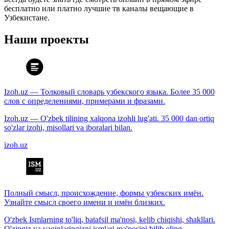
бесплатно или платно лучшие тв каналы вещающие в
Узбекистане.
Наши проекты
Izoh.uz — Толковый словарь узбекского языка. Более 35 000
слов с определениями, примерами и фразами.
Izoh.uz — O'zbek tilining xalqona izohli lug'ati. 35 000 dan ortiq
so'zlar izohi, misollari va iboralari bilan.
izoh.uz
Полный смысл, происхождение, формы узбекских имён.
Узнайте смысл своего имени и имён близких.
O'zbek Ismlarning to'liq, batafsil ma'nosi, kelib chiqishi, shakllari.
O'zingiz va yaqinlaringizni ismlari ma'nosini bilib oling.