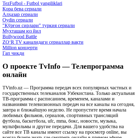
TezFufbol - Futbol yangiliklari
Қора бева сериали
Алҳазар сериали
Oydin сериали
"Қўрғон сирлари" туркия сериали
Муҳташам юз йил
Bollywood Battle
ZO‘R TV каналидаги сериаллар вақти
Million концерти
Гап чиқди
О проекте TvInfo — Телепрограмма
онлайн
TVinfo.uz — Программа передач всех популярных частных и
государственных телеканалов Узбекистана. Только актуальная
ТВ-программа с расписанием, временем, каналами и
названиями телевизионных передач на все каналы на сегодня,
завтра и ближайшую неделю. Не пропустите время начала
любимых фильмов, сериалов, спортивных трансляций
футбола, баскетбола, ufc, mma, бокс, новости, музыка,
мультфильмы и другие передачи. Для вашего удобства на
сайте все ТВ каналы имеют ссылку на просмотр online, вы
всегда будете знать где смотреть онлайн в прямом эфире