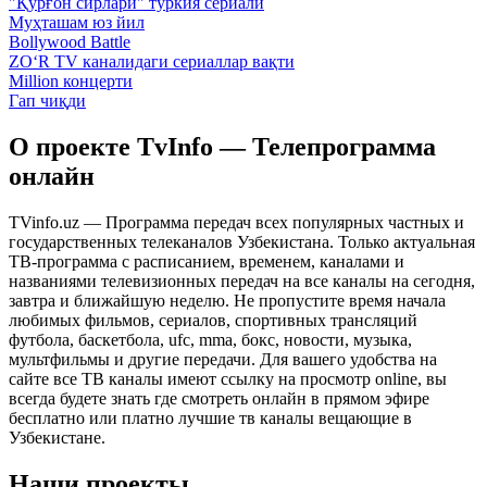
"Қўрғон сирлари" туркия сериали
Муҳташам юз йил
Bollywood Battle
ZO‘R TV каналидаги сериаллар вақти
Million концерти
Гап чиқди
О проекте TvInfo — Телепрограмма
онлайн
TVinfo.uz — Программа передач всех популярных частных и
государственных телеканалов Узбекистана. Только актуальная
ТВ-программа с расписанием, временем, каналами и
названиями телевизионных передач на все каналы на сегодня,
завтра и ближайшую неделю. Не пропустите время начала
любимых фильмов, сериалов, спортивных трансляций
футбола, баскетбола, ufc, mma, бокс, новости, музыка,
мультфильмы и другие передачи. Для вашего удобства на
сайте все ТВ каналы имеют ссылку на просмотр online, вы
всегда будете знать где смотреть онлайн в прямом эфире
бесплатно или платно лучшие тв каналы вещающие в
Узбекистане.
Наши проекты