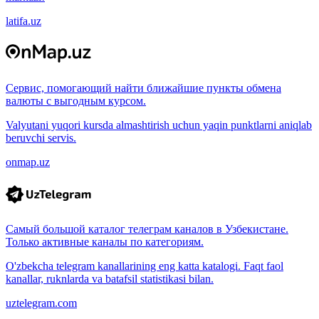
latifa.uz
Сервис, помогающий найти ближайшие пункты обмена
валюты с выгодным курсом.
Valyutani yuqori kursda almashtirish uchun yaqin punktlarni aniqlab
beruvchi servis.
onmap.uz
Самый большой каталог телеграм каналов в Узбекистане.
Только активные каналы по категориям.
O'zbekcha telegram kanallarining eng katta katalogi. Faqt faol
kanallar, ruknlarda va batafsil statistikasi bilan.
uztelegram.com