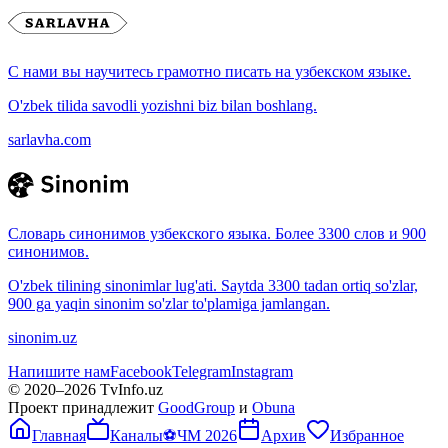
С нами вы научитесь грамотно писать на узбекском языке.
O'zbek tilida savodli yozishni biz bilan boshlang.
sarlavha.com
Словарь синонимов узбекского языка. Более 3300 слов и 900
синонимов.
O'zbek tilining sinonimlar lug'ati. Saytda 3300 tadan ortiq so'zlar,
900 ga yaqin sinonim so'zlar to'plamiga jamlangan.
sinonim.uz
Напишите нам
Facebook
Telegram
Instagram
© 2020–
2026
TvInfo.uz
Проект принадлежит
GoodGroup
и
Obuna
Главная
Каналы
⚽
ЧМ 2026
Архив
Избранное