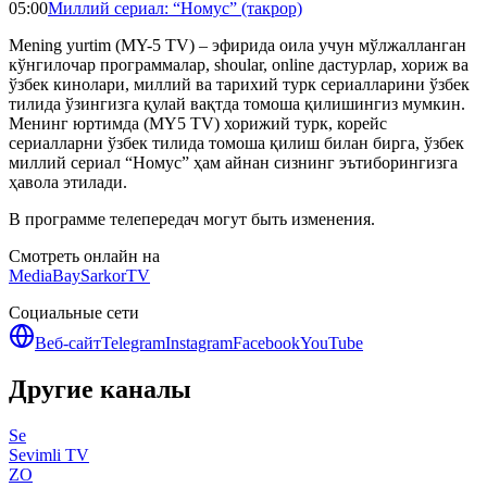
05:00
Миллий сериал: “Номус” (такрор)
Mening yurtim (MY-5 TV) – эфирида оила учун мўлжалланган
кўнгилочар программалар, shoular, online дастурлар, хориж ва
ўзбек кинолари, миллий ва тарихий турк сериалларини ўзбек
тилида ўзингизга қулай вақтда томоша қилишингиз мумкин.
Менинг юртимда (MY5 TV) хорижий турк, корейс
сериалларни ўзбек тилида томоша қилиш билан бирга, ўзбек
миллий сериал “Номус” ҳам айнан сизнинг эътиборингизга
ҳавола этилади.
В программе телепередач могут быть изменения.
Смотреть онлайн на
MediaBay
SarkorTV
Социальные сети
Веб-сайт
Telegram
Instagram
Facebook
YouTube
Другие каналы
Se
Sevimli TV
ZO