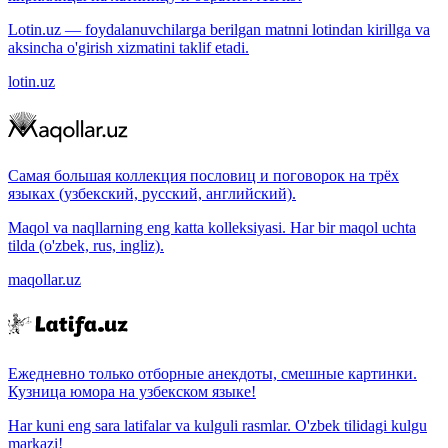
Lotin.uz — foydalanuvchilarga berilgan matnni lotindan kirillga va
aksincha o'girish xizmatini taklif etadi.
lotin.uz
Самая большая коллекция пословиц и поговорок на трёх
языках (узбекский, русский, английский).
Maqol va naqllarning eng katta kolleksiyasi. Har bir maqol uchta
tilda (o'zbek, rus, ingliz).
maqollar.uz
Ежедневно только отборные анекдоты, смешные картинки.
Кузница юмора на узбекском языке!
Har kuni eng sara latifalar va kulguli rasmlar. O'zbek tilidagi kulgu
markazi!