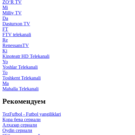
ZO‘R TV
Mi
Milliy TV
Da
Dasturxon TV
FT
FTV telekanali
Re
RenessansTV
Ki
Kinoteatr HD Telekanali
Yo
Yoshlar Telekanali
To
Toshkent Telekanali
Ma
Mahalla Telekanali
Рекомендуем
TezFufbol - Futbol yangiliklari
Қора бева сериали
Алҳазар сериали
Oydin сериали