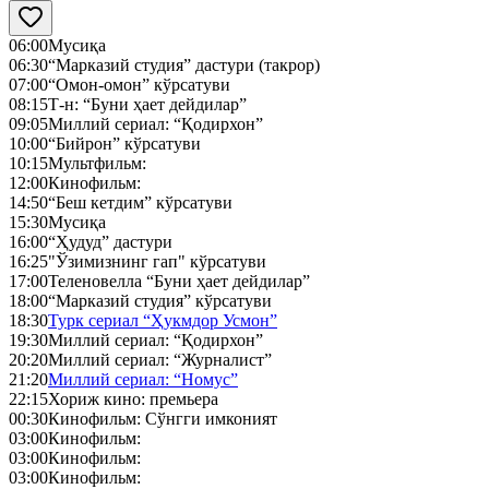
06:00
Мусиқа
06:30
“Марказий студия” дастури (такрор)
07:00
“Омон-омон” кўрсатуви
08:15
Т-н: “Буни ҳает дейдилар”
09:05
Миллий сериал: “Қодирхон”
10:00
“Бийрон” кўрсатуви
10:15
Мультфильм:
12:00
Кинофильм:
14:50
“Беш кетдим” кўрсатуви
15:30
Мусиқа
16:00
“Ҳудуд” дастури
16:25
"Ўзимизнинг гап" кўрсатуви
17:00
Теленовелла “Буни ҳает дейдилар”
18:00
“Марказий студия” кўрсатуви
18:30
Турк сериал “Ҳукмдор Усмон”
19:30
Миллий сериал: “Қодирхон”
20:20
Миллий сериал: “Журналист”
21:20
Миллий сериал: “Номус”
22:15
Хориж кино: премьера
00:30
Кинофильм: Сўнгги имконият
03:00
Кинофильм:
03:00
Кинофильм:
03:00
Кинофильм: