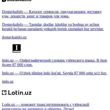
DostavkaInfo — Каталог сервисов, предлагающих доставку
еды, лекарств, книг и товаров для дома.
DostavkaInfo — Taomlar, dorilar, kitoblar va boshqa uy uchun
kerakli bo'lagan narsalarni yetkazib berish xizmatlari bor servislar.
dostavkainfo.uz
Imlo.uz — Орфографический словарь узбекского языка. В базе
более 87 000 слов.
Imlo.uz — O'zbek tilining imlo lug'ati. Saytda 87 000 ortiq so'z bor.
imlo.uz
Lotin.uz — поможет транслитерировать с узбекской
кириллицы на латиницу и обратно. Легко!