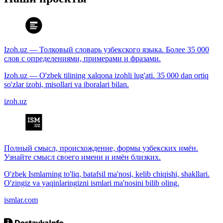
Izoh.uz — Толковый словарь узбекского языка. Более 35 000
слов с определениями, примерами и фразами.
Izoh.uz — O'zbek tilining xalqona izohli lug'ati. 35 000 dan ortiq
so'zlar izohi, misollari va iboralari bilan.
izoh.uz
Полный смысл, происхождение, формы узбекских имён.
Узнайте смысл своего имени и имён близких.
O'zbek Ismlarning to'liq, batafsil ma'nosi, kelib chiqishi, shakllari.
O'zingiz va yaqinlaringizni ismlari ma'nosini bilib oling.
ismlar.com