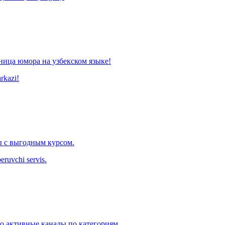
ница юмора на узбекском языке!
arkazi!
 с выгодным курсом.
eruvchi servis.
ко активные каналы по категориям.