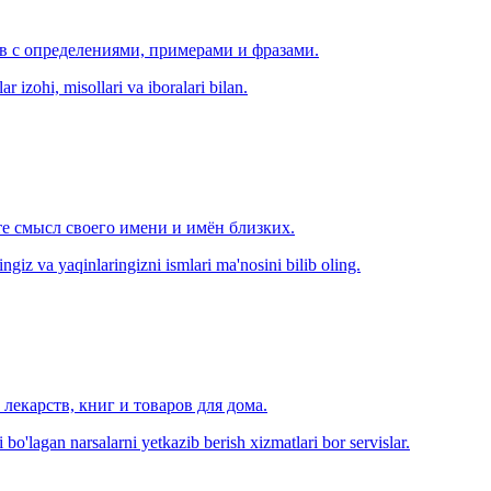
ов с определениями, примерами и фразами.
r izohi, misollari va iboralari bilan.
е смысл своего имени и имён близких.
zingiz va yaqinlaringizni ismlari ma'nosini bilib oling.
лекарств, книг и товаров для дома.
o'lagan narsalarni yetkazib berish xizmatlari bor servislar.