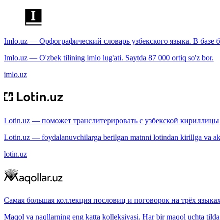
Imlo.uz — Орфографический словарь узбекского языка. В базе б
Imlo.uz — O'zbek tilining imlo lug'ati. Saytda 87 000 ortiq so'z bor.
imlo.uz
Lotin.uz — поможет транслитерировать с узбекской кириллицы 
Lotin.uz — foydalanuvchilarga berilgan matnni lotindan kirillga va aksi
lotin.uz
Самая большая коллекция пословиц и поговорок на трёх языках
Maqol va naqllarning eng katta kolleksiyasi. Har bir maqol uchta tilda (