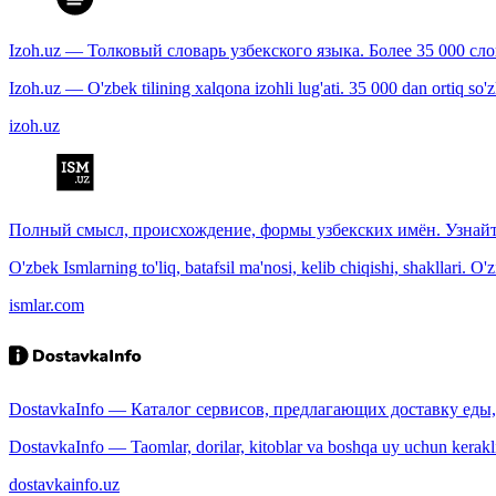
Izoh.uz — Толковый словарь узбекского языка. Более 35 000 сл
Izoh.uz — O'zbek tilining xalqona izohli lug'ati. 35 000 dan ortiq so'zla
izoh.uz
Полный смысл, происхождение, формы узбекских имён. Узнайт
O'zbek Ismlarning to'liq, batafsil ma'nosi, kelib chiqishi, shakllari. O'
ismlar.com
DostavkaInfo — Каталог сервисов, предлагающих доставку еды, 
DostavkaInfo — Taomlar, dorilar, kitoblar va boshqa uy uchun kerakli b
dostavkainfo.uz