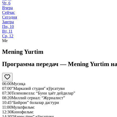
Чт, 6
Вчера
Сейчас
Сегодня
Завтра
Пн, 10
Вт, 11
Ср, 12
Me
Mening Yurtim
Программа передач —
Mening Yurtim
н
06:00
Мусиқа
07:00
"Марказий студия'' кўрсатуви
07:30
Теленовелла: “Буни ҳаёт дейдилар”
08:20
Миллий сериал: “Журналист”
10:45
“Бийрон” болалар дастури
11:00
Мультфильм:
12:30
Кинофильм:
14:30
“Happy time” кўрсатуви