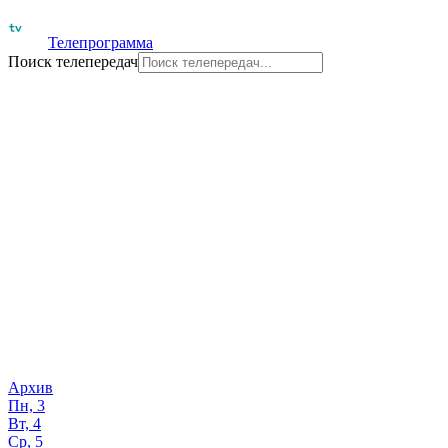
Телепрограмма
Поиск телепередач
Архив
Пн, 3
Вт, 4
Ср, 5