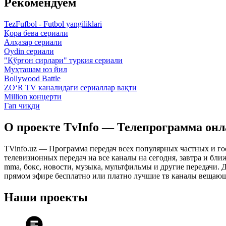
Рекомендуем
TezFufbol - Futbol yangiliklari
Қора бева сериали
Алҳазар сериали
Oydin сериали
"Қўрғон сирлари" туркия сериали
Муҳташам юз йил
Bollywood Battle
ZO‘R TV каналидаги сериаллар вақти
Million концерти
Гап чиқди
О проекте TvInfo — Телепрограмма он
TVinfo.uz — Программа передач всех популярных частных и го
телевизионных передач на все каналы на сегодня, завтра и бл
mma, бокс, новости, музыка, мультфильмы и другие передачи. Дл
прямом эфире бесплатно или платно лучшие тв каналы вещающ
Наши проекты