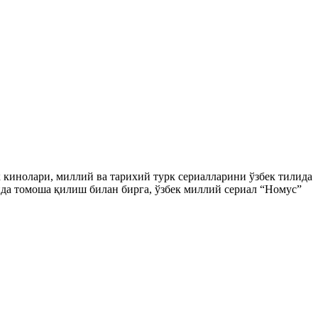
ек кинолари, миллий ва тарихий турк сериалларини ўзбек тилида
да томоша қилиш билан бирга, ўзбек миллий сериал “Номус”