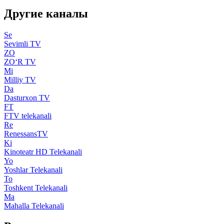
Другие каналы
Se
Sevimli TV
ZO
ZO‘R TV
Mi
Milliy TV
Da
Dasturxon TV
FT
FTV telekanali
Re
RenessansTV
Ki
Kinoteatr HD Telekanali
Yo
Yoshlar Telekanali
To
Toshkent Telekanali
Ma
Mahalla Telekanali