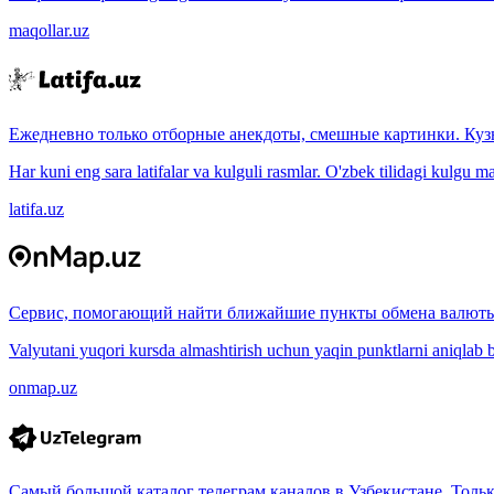
maqollar.uz
Ежедневно только отборные анекдоты, смешные картинки. Куз
Har kuni eng sara latifalar va kulguli rasmlar. O'zbek tilidagi kulgu m
latifa.uz
Сервис, помогающий найти ближайшие пункты обмена валюты
Valyutani yuqori kursda almashtirish uchun yaqin punktlarni aniqlab b
onmap.uz
Самый большой каталог телеграм каналов в Узбекистане. Толь