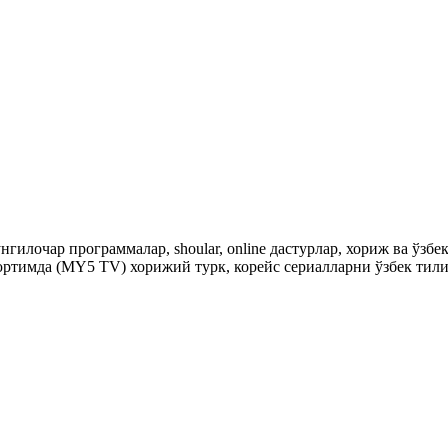
гилочар программалар, shoular, online дастурлар, хориж ва ўзб
ртимда (MY5 TV) хорижий турк, корейс сериалларни ўзбек тили