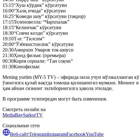
15:15
“Хуш кўрдик” кўрсатуви
16:00
“Халқ ичида” кўрсатуви
16:25
“Комеди шоу” кўрсатуви (такрор)
17:15
Теленовелла: “Чархпалак”
18:15
“Келинчак” кўрсатуви
18:30
“Совчи келди” кўрсатуви
19:10
Т-н: “Тилсим”
20:00
“Ўзбекистонлик” кўрсатуви
20:30
Амирхон Умаров ток-шоуси
21:30
Ҳинд фильм: (премьера)
00:30
Корея сериали: “Тан соқчи”
01:30
Кинофильм:
Mening yurtim (MY-5 TV) – эфирида оила учун мўлжалланган кўн
ўзингизга қулай вақтда томоша қилишингиз мумкин. Менинг ю
ҳам айнан сизнинг эътиборингизга ҳавола этилади.
В программе телепередач могут быть изменения.
Смотреть онлайн на
MediaBay
SarkorTV
Социальные сети
Веб-сайт
Telegram
Instagram
Facebook
YouTube