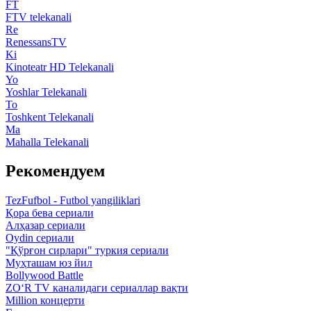
FT
FTV telekanali
Re
RenessansTV
Ki
Kinoteatr HD Telekanali
Yo
Yoshlar Telekanali
To
Toshkent Telekanali
Ma
Mahalla Telekanali
Рекомендуем
TezFufbol - Futbol yangiliklari
Қора бева сериали
Алҳазар сериали
Oydin сериали
"Қўрғон сирлари" туркия сериали
Муҳташам юз йил
Bollywood Battle
ZO‘R TV каналидаги сериаллар вақти
Million концерти