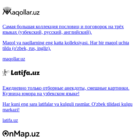
Самая большая коллекция пословиц и поговорок на трёх
языках (узбекский, русский, английский).
Maqol va naqllarning eng katta kolleksiyasi. Har bir maqol uchta
tilda (o'zbek, rus, ingliz).
maqollar.uz
Ежедневно только отборные анекдоты, смешные картинки.
Кузница юмора на узбекском языке!
Har kuni eng sara latifalar va kulguli rasmlar. O'zbek tilidagi kulgu
markazi!
latifa.uz