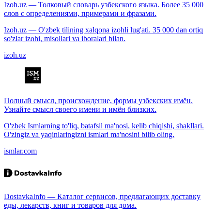
Izoh.uz — Толковый словарь узбекского языка. Более 35 000
слов с определениями, примерами и фразами.
Izoh.uz — O'zbek tilining xalqona izohli lug'ati. 35 000 dan ortiq
so'zlar izohi, misollari va iboralari bilan.
izoh.uz
Полный смысл, происхождение, формы узбекских имён.
Узнайте смысл своего имени и имён близких.
O'zbek Ismlarning to'liq, batafsil ma'nosi, kelib chiqishi, shakllari.
O'zingiz va yaqinlaringizni ismlari ma'nosini bilib oling.
ismlar.com
DostavkaInfo — Каталог сервисов, предлагающих доставку
еды, лекарств, книг и товаров для дома.