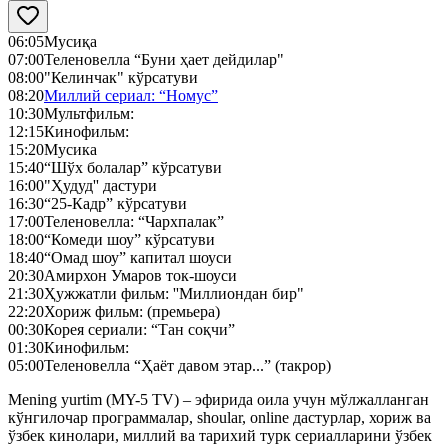
06:05
Мусиқа
07:00
Теленовелла “Буни ҳает дейдилар"
08:00
"Келинчак" кўрсатуви
08:20
Миллий сериал: “Номус”
10:30
Мультфильм:
12:15
Кинофильм:
15:20
Мусика
15:40
“Шўх болалар” кўрсатуви
16:00
"Ҳудуд'' дастури
16:30
“25-Кадр” кўрсатуви
17:00
Теленовелла: “Чархпалак”
18:00
“Комеди шоу” кўрсатуви
18:40
“Омад шоу” капитал шоуси
20:30
Амирхон Умаров ток-шоуси
21:30
Ҳужжатли фильм: ''Миллиондан бир"
22:20
Хориж фильм: (премьера)
00:30
Корея сериали: “Тан соқчи”
01:30
Кинофильм:
05:00
Теленовелла “Ҳаёт давом этар...” (такрор)
Mening yurtim (MY-5 TV) – эфирида оила учун мўлжалланган
кўнгилочар программалар, shoular, online дастурлар, хориж ва
ўзбек кинолари, миллий ва тарихий турк сериалларини ўзбек