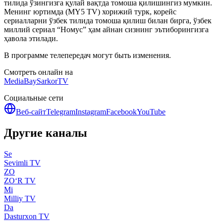
тилида ўзингизга қулай вақтда томоша қилишингиз мумкин.
Менинг юртимда (MY5 TV) хорижий турк, корейс
сериалларни ўзбек тилида томоша қилиш билан бирга, ўзбек
миллий сериал “Номус” ҳам айнан сизнинг эътиборингизга
ҳавола этилади.
В программе телепередач могут быть изменения.
Смотреть онлайн на
MediaBay
SarkorTV
Социальные сети
Веб-сайт
Telegram
Instagram
Facebook
YouTube
Другие каналы
Se
Sevimli TV
ZO
ZO‘R TV
Mi
Milliy TV
Da
Dasturxon TV