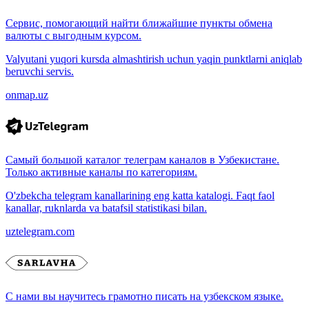
Сервис, помогающий найти ближайшие пункты обмена
валюты с выгодным курсом.
Valyutani yuqori kursda almashtirish uchun yaqin punktlarni aniqlab
beruvchi servis.
onmap.uz
Самый большой каталог телеграм каналов в Узбекистане.
Только активные каналы по категориям.
O'zbekcha telegram kanallarining eng katta katalogi. Faqt faol
kanallar, ruknlarda va batafsil statistikasi bilan.
uztelegram.com
С нами вы научитесь грамотно писать на узбекском языке.