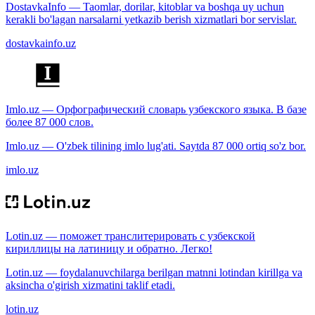
DostavkaInfo — Taomlar, dorilar, kitoblar va boshqa uy uchun
kerakli bo'lagan narsalarni yetkazib berish xizmatlari bor servislar.
dostavkainfo.uz
Imlo.uz — Орфографический словарь узбекского языка. В базе
более 87 000 слов.
Imlo.uz — O'zbek tilining imlo lug'ati. Saytda 87 000 ortiq so'z bor.
imlo.uz
Lotin.uz — поможет транслитерировать с узбекской
кириллицы на латиницу и обратно. Легко!
Lotin.uz — foydalanuvchilarga berilgan matnni lotindan kirillga va
aksincha o'girish xizmatini taklif etadi.
lotin.uz