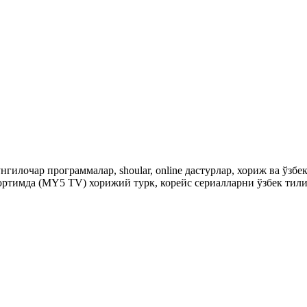
гилочар программалар, shoular, online дастурлар, хориж ва ўзб
ртимда (MY5 TV) хорижий турк, корейс сериалларни ўзбек тили