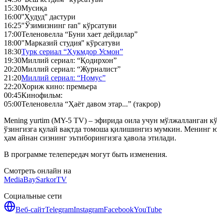
15:30
Мусиқа
16:00
''Ҳудуд'' дастури
16:25
"Ўзимизнинг ran" кўрсатуви
17:00
Теленовелла “Буни хает дейдилар”
18:00
"Марказий студия'' кўрсатуви
18:30
Турк сериал “Ҳукмдор Усмон”
19:30
Миллий сериал: “Қодирхон”
20:20
Миллий сериал: “Журналист”
21:20
Миллий сериал: “Номус”
22:20
Хориж кино: премьера
00:45
Кинофильм:
05:00
Теленовелла “Ҳаёт давом этар...” (такрор)
Mening yurtim (MY-5 TV) – эфирида оила учун мўлжалланган кўн
ўзингизга қулай вақтда томоша қилишингиз мумкин. Менинг ю
ҳам айнан сизнинг эътиборингизга ҳавола этилади.
В программе телепередач могут быть изменения.
Смотреть онлайн на
MediaBay
SarkorTV
Социальные сети
Веб-сайт
Telegram
Instagram
Facebook
YouTube