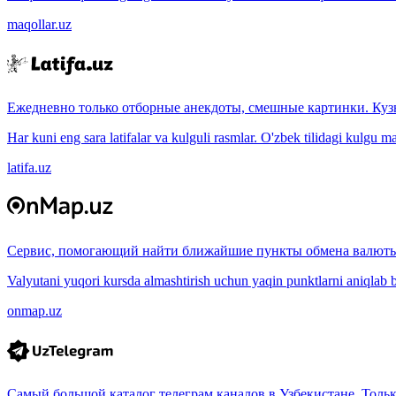
maqollar.uz
Ежедневно только отборные анекдоты, смешные картинки. Куз
Har kuni eng sara latifalar va kulguli rasmlar. O'zbek tilidagi kulgu m
latifa.uz
Сервис, помогающий найти ближайшие пункты обмена валюты
Valyutani yuqori kursda almashtirish uchun yaqin punktlarni aniqlab b
onmap.uz
Самый большой каталог телеграм каналов в Узбекистане. Толь