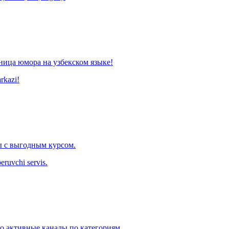
ница юмора на узбекском языке!
arkazi!
 с выгодным курсом.
eruvchi servis.
ко активные каналы по категориям.