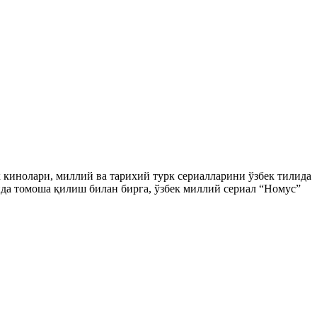
ек кинолари, миллий ва тарихий турк сериалларини ўзбек тилида
да томоша қилиш билан бирга, ўзбек миллий сериал “Номус”