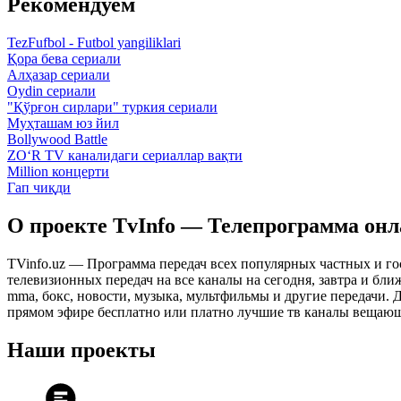
Рекомендуем
TezFufbol - Futbol yangiliklari
Қора бева сериали
Алҳазар сериали
Oydin сериали
"Қўрғон сирлари" туркия сериали
Муҳташам юз йил
Bollywood Battle
ZO‘R TV каналидаги сериаллар вақти
Million концерти
Гап чиқди
О проекте TvInfo — Телепрограмма он
TVinfo.uz — Программа передач всех популярных частных и го
телевизионных передач на все каналы на сегодня, завтра и бл
mma, бокс, новости, музыка, мультфильмы и другие передачи. Дл
прямом эфире бесплатно или платно лучшие тв каналы вещающ
Наши проекты