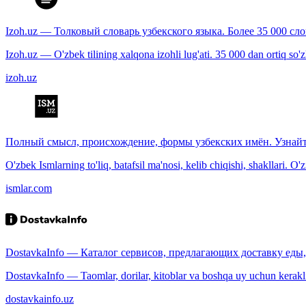
Izoh.uz — Толковый словарь узбекского языка. Более 35 000 сл
Izoh.uz — O'zbek tilining xalqona izohli lug'ati. 35 000 dan ortiq so'zla
izoh.uz
Полный смысл, происхождение, формы узбекских имён. Узнайт
O'zbek Ismlarning to'liq, batafsil ma'nosi, kelib chiqishi, shakllari. O'
ismlar.com
DostavkaInfo — Каталог сервисов, предлагающих доставку еды, 
DostavkaInfo — Taomlar, dorilar, kitoblar va boshqa uy uchun kerakli b
dostavkainfo.uz