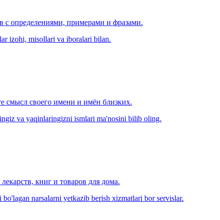
ов с определениями, примерами и фразами.
r izohi, misollari va iboralari bilan.
е смысл своего имени и имён близких.
zingiz va yaqinlaringizni ismlari ma'nosini bilib oling.
лекарств, книг и товаров для дома.
o'lagan narsalarni yetkazib berish xizmatlari bor servislar.