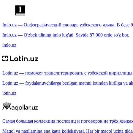
Imlo.uz — Орфографический словарь узбекского языка. В базе б
Imlo.uz — O'zbek tilining imlo lug'ati. Saytda 87 000 ortiq so'z bor.
imlo.uz
Lotin.uz — поможет транслитерировать с узбекской кириллицы 
Lotin.uz — foydalanuvchilarga berilgan matnni lotindan kirillga va aksi
lotin.uz
Самая большая коллекция пословиц и поговорок на трёх языках
Maqol va naqllarning eng katta kolleksiyasi. Har bir maqol uchta tilda (