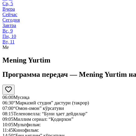
Ср, 5
Вчера
Сейчас
Сегодня
Завтра
Вс, 9
Пн, 10
Вт, 11
Me
Mening Yurtim
Программа передач —
Mening Yurtim
н
06:00
Мусиқа
06:30
“Марказий студия” дастури (такрор)
07:00
“Омон-омон” кўрсатуви
08:15
Теленовелла: “Буни ҳает дейдилар”
09:05
Миллим сериал: “Қодирхон”
10:05
Мультфильм:
11:45
Кинофильм:
14:50
“Беш кетдим” кўрсатуви