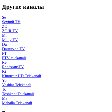
Другие каналы
Se
Sevimli TV
ZO
ZO‘R TV
Mi
Milliy TV
Da
Dasturxon TV
FT
FTV telekanali
Re
RenessansTV
Ki
Kinoteatr HD Telekanali
Yo
Yoshlar Telekanali
To
Toshkent Telekanali
Ma
Mahalla Telekanali