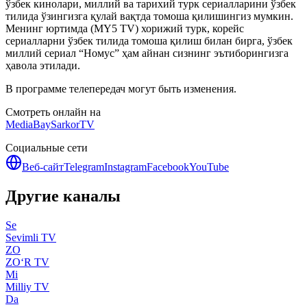
ўзбек кинолари, миллий ва тарихий турк сериалларини ўзбек
тилида ўзингизга қулай вақтда томоша қилишингиз мумкин.
Менинг юртимда (MY5 TV) хорижий турк, корейс
сериалларни ўзбек тилида томоша қилиш билан бирга, ўзбек
миллий сериал “Номус” ҳам айнан сизнинг эътиборингизга
ҳавола этилади.
В программе телепередач могут быть изменения.
Смотреть онлайн на
MediaBay
SarkorTV
Социальные сети
Веб-сайт
Telegram
Instagram
Facebook
YouTube
Другие каналы
Se
Sevimli TV
ZO
ZO‘R TV
Mi
Milliy TV
Da