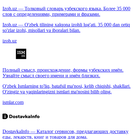
Izoh.uz — Толковый словарь узбекского языка. Более 35 000
слов с определениями, примерами и фразами.
Izoh.uz — O'zbek tilining xalqona izohli lug'ati. 35 000 dan ortiq
so'zlar izohi, misollari va iboralari bilan.
izoh.uz
Полный смысл, происхождение, формы узбекских имён.
Узнайте смысл своего имени и имён близких.
O'zbek Ismlarning to'liq, batafsil ma'nosi, kelib chiqishi, shakllari.
O'zingiz va yaqinlaringizni ismlari ma'nosini bilib oling.
ismlar.com
DostavkaInfo — Каталог сервисов, предлагающих доставку
еды, лекарств, книг и товаров для дома.