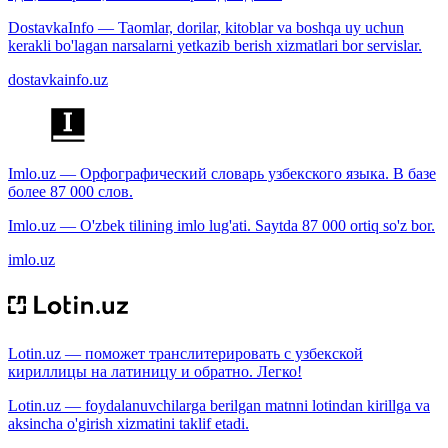
DostavkaInfo — Taomlar, dorilar, kitoblar va boshqa uy uchun
kerakli bo'lagan narsalarni yetkazib berish xizmatlari bor servislar.
dostavkainfo.uz
Imlo.uz — Орфографический словарь узбекского языка. В базе
более 87 000 слов.
Imlo.uz — O'zbek tilining imlo lug'ati. Saytda 87 000 ortiq so'z bor.
imlo.uz
Lotin.uz — поможет транслитерировать с узбекской
кириллицы на латиницу и обратно. Легко!
Lotin.uz — foydalanuvchilarga berilgan matnni lotindan kirillga va
aksincha o'girish xizmatini taklif etadi.