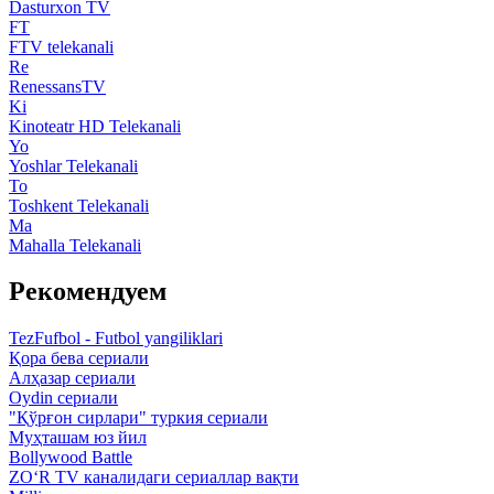
Dasturxon TV
FT
FTV telekanali
Re
RenessansTV
Ki
Kinoteatr HD Telekanali
Yo
Yoshlar Telekanali
To
Toshkent Telekanali
Ma
Mahalla Telekanali
Рекомендуем
TezFufbol - Futbol yangiliklari
Қора бева сериали
Алҳазар сериали
Oydin сериали
"Қўрғон сирлари" туркия сериали
Муҳташам юз йил
Bollywood Battle
ZO‘R TV каналидаги сериаллар вақти