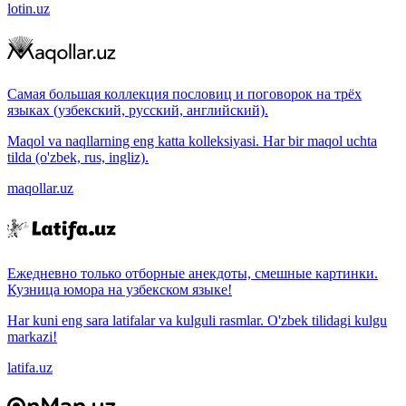
lotin.uz
Самая большая коллекция пословиц и поговорок на трёх
языках (узбекский, русский, английский).
Maqol va naqllarning eng katta kolleksiyasi. Har bir maqol uchta
tilda (o'zbek, rus, ingliz).
maqollar.uz
Ежедневно только отборные анекдоты, смешные картинки.
Кузница юмора на узбекском языке!
Har kuni eng sara latifalar va kulguli rasmlar. O'zbek tilidagi kulgu
markazi!
latifa.uz