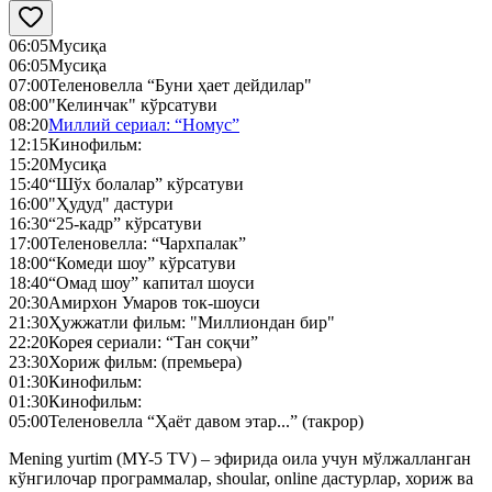
06:05
Mусиқа
06:05
Мусиқа
07:00
Теленовелла “Буни ҳает дейдилар"
08:00
"Келинчак" кўрсатуви
08:20
Миллий сериал: “Номус”
12:15
Кинофильм:
15:20
Mусиқа
15:40
“Шўх болалар” кўрсатуви
16:00
"Ҳудуд" дастури
16:30
“25-кадр” кўрсатуви
17:00
Теленовелла: “Чархпалак”
18:00
“Комеди шоу” кўрсатуви
18:40
“Омад шоу” капитал шоуси
20:30
Амирхон Умаров ток-шоуси
21:30
Ҳужжатли фильм: "Миллиондан бир"
22:20
Корея сериали: “Тан соқчи”
23:30
Хориж фильм: (премьера)
01:30
Кинофильм:
01:30
Кинофильм:
05:00
Теленовелла “Ҳаёт давом этар...” (такрор)
Mening yurtim (MY-5 TV) – эфирида оила учун мўлжалланган
кўнгилочар программалар, shoular, online дастурлар, хориж ва