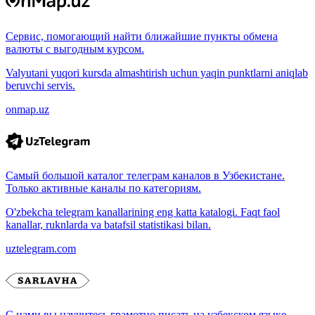
Сервис, помогающий найти ближайшие пункты обмена
валюты с выгодным курсом.
Valyutani yuqori kursda almashtirish uchun yaqin punktlarni aniqlab
beruvchi servis.
onmap.uz
Самый большой каталог телеграм каналов в Узбекистане.
Только активные каналы по категориям.
O'zbekcha telegram kanallarining eng katta katalogi. Faqt faol
kanallar, ruknlarda va batafsil statistikasi bilan.
uztelegram.com
С нами вы научитесь грамотно писать на узбекском языке.