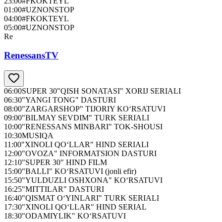
23:00
#FKOKTEYL
01:00
#UZNONSTOP
04:00
#FKOKTEYL
05:00
#UZNONSTOP
Re
RenessansTV
06:00
SUPER 30"QISH SONATASI" XORIJ SERIALI
06:30
"YANGI TONG" DASTURI
08:00
"ZARGARSHOP" TIJORIY KO‘RSATUVI
09:00
"BILMAY SEVDIM" TURK SERIALI
10:00
"RENESSANS MINBARI" TOK-SHOUSI
10:30
MUSIQA
11:00
"XINOLI QO‘LLAR" HIND SERIALI
12:00
"OVOZA" INFORMATSION DASTURI
12:10
"SUPER 30" HIND FILM
15:00
"BALLI" KO‘RSATUVI (jonli efir)
15:50
"YULDUZLI OSHXONA" KO‘RSATUVI
16:25
"MITTILAR" DASTURI
16:40
"QISMAT O‘YINLARI" TURK SERIALI
17:30
"XINOLI QO‘LLAR" HIND SERIAL
18:30
"ODAMIYLIK" KO‘RSATUVI