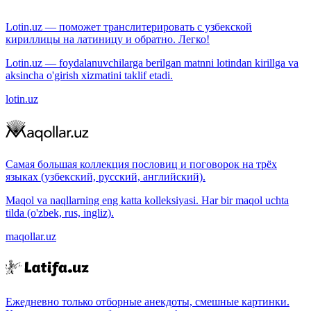
Lotin.uz — поможет транслитерировать с узбекской
кириллицы на латиницу и обратно. Легко!
Lotin.uz — foydalanuvchilarga berilgan matnni lotindan kirillga va
aksincha o'girish xizmatini taklif etadi.
lotin.uz
Самая большая коллекция пословиц и поговорок на трёх
языках (узбекский, русский, английский).
Maqol va naqllarning eng katta kolleksiyasi. Har bir maqol uchta
tilda (o'zbek, rus, ingliz).
maqollar.uz
Ежедневно только отборные анекдоты, смешные картинки.