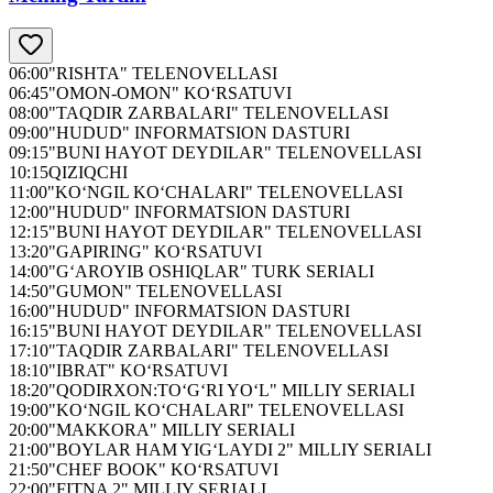
06:00
"RISHTA" TELENOVELLASI
06:45
"OMON-OMON" KO‘RSATUVI
08:00
"TAQDIR ZARBALARI" TELENOVELLASI
09:00
"HUDUD" INFORMATSION DASTURI
09:15
"BUNI HAYOT DEYDILAR" TELENOVELLASI
10:15
QIZIQCHI
11:00
"KO‘NGIL KO‘CHALARI" TELENOVELLASI
12:00
"HUDUD" INFORMATSION DASTURI
12:15
"BUNI HAYOT DEYDILAR" TELENOVELLASI
13:20
"GAPIRING" KO‘RSATUVI
14:00
"G‘AROYIB OSHIQLAR" TURK SERIALI
14:50
"GUMON" TELENOVELLASI
16:00
"HUDUD" INFORMATSION DASTURI
16:15
"BUNI HAYOT DEYDILAR" TELENOVELLASI
17:10
"TAQDIR ZARBALARI" TELENOVELLASI
18:10
"IBRAT" KO‘RSATUVI
18:20
"QODIRXON:TO‘G‘RI YO‘L" MILLIY SERIALI
19:00
"KO‘NGIL KO‘CHALARI" TELENOVELLASI
20:00
"MAKKORA" MILLIY SERIALI
21:00
"BOYLAR HAM YIG‘LAYDI 2" MILLIY SERIALI
21:50
"CHEF BOOK" KO‘RSATUVI
22:00
"FITNA 2" MILLIY SERIALI