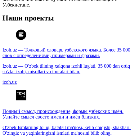
Узбекистане.
Наши проекты
Izoh.uz — Толковый словарь узбекского языка. Более 35 000
слов с определениями, примерами и фразами.
Izoh.uz — O'zbek tilining xalqona izohli lug'ati. 35 000 dan ortiq
so'zlar izohi, misollari va iboralari bilan.
izoh.uz
Полный смысл, происхождение, формы узбекских имён.
Узнайте смысл своего имени и имён близких.
O'zbek Ismlarning to'liq, batafsil ma'nosi, kelib chiqishi, shakllari.
O'zingiz va yaqinlaringizni ismlari ma'nosini bilib oling.