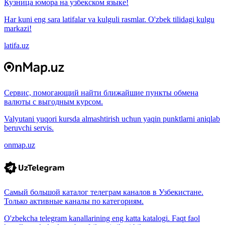
Кузница юмора на узбекском языке!
Har kuni eng sara latifalar va kulguli rasmlar. O'zbek tilidagi kulgu
markazi!
latifa.uz
Сервис, помогающий найти ближайшие пункты обмена
валюты с выгодным курсом.
Valyutani yuqori kursda almashtirish uchun yaqin punktlarni aniqlab
beruvchi servis.
onmap.uz
Самый большой каталог телеграм каналов в Узбекистане.
Только активные каналы по категориям.
O'zbekcha telegram kanallarining eng katta katalogi. Faqt faol