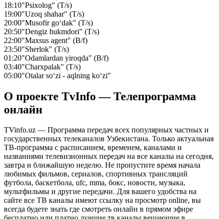
18:10
"Psixolog" (T/s)
19:00
"Uzoq shahar" (T/s)
20:00
"Musofir go‘dak" (T/s)
20:50
"Dengiz hukmdori" (T/s)
22:00
"Maxsus agent" (B/f)
23:50
"Sherlok" (T/s)
01:20
"Odamlardan yiroqda" (B/f)
03:40
"Charxpalak" (T/s)
05:00
"Otalar so‘zi - aqlning ko‘zi"
О проекте TvInfo — Телепрограмма
онлайн
TVinfo.uz — Программа передач всех популярных частных и
государственных телеканалов Узбекистана. Только актуальная
ТВ-программа с расписанием, временем, каналами и
названиями телевизионных передач на все каналы на сегодня,
завтра и ближайшую неделю. Не пропустите время начала
любимых фильмов, сериалов, спортивных трансляций
футбола, баскетбола, ufc, mma, бокс, новости, музыка,
мультфильмы и другие передачи. Для вашего удобства на
сайте все ТВ каналы имеют ссылку на просмотр online, вы
всегда будете знать где смотреть онлайн в прямом эфире
бесплатно или платно лучшие тв каналы вещающие в