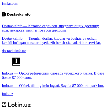
ismlar.com
DostavkaInfo — Каталог сервисов, предлагающих доставку
еды, лекарств, книг и товаров для дома.
DostavkaInfo — Taomlar, dorilar, kitoblar va boshqa uy uchun
kerakli bo'lagan narsalarni yetkazib berish xizmatlari bor servislar.
dostavkainfo.uz
Imlo.uz — Орфографический словарь узбекского языка. В базе
более 87 000 слов.
Imlo.uz — O'zbek tilining imlo lug'ati. Saytda 87 000 ortiq so'z bor.
imlo.uz