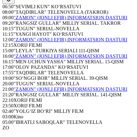
06:50
"SEVIMLI KUN" KO‘RSATUVI
08:00
"TAQDIRLAR" TELENOVELLA (TAKROR)
09:00
"ZAMON" (JONLI EFIR) INFORMATSION DASTURI
09:20
"RANGSIZ GULLAR" MILLIY SERIAL. TAKROR
10:15
"TUGUN" SERIAL-NOVELLA
11:15
"YANGI HAYOT" KO‘RSATUVI
12:00
"ZAMON" (JONLI EFIR) INFORMATSION DASTURI
12:15
XORIJ FILMI
15:00
"LEYLA" TURKIYA SERIALI 111-QISM
16:00
"ZAMON" (JONLI EFIR) INFORMATSION DASTURI
16:15
"MEN UCHUN YASHA" MILLIY SERIAL. 15-QISM
17:00
"OLOV PAZANDA" KO‘RSATUVI
17:55
"TAQDIRLAR" TELENOVELLA
19:00
"SO‘NGGI BOR" MILLIY SERIAL. 39-QISM
20:00
"TUGUN" SERIAL-NOVELLA
21:00
"ZAMON" (JONLI EFIR) INFORMATSION DASTURI
21:20
"RANGSIZ GULLAR" MILLIY SERIAL. 141-QISM
22:10
XORIJ FILMI
23:50
XORIJ FILMI
02:40
"YOLG‘IZ BO‘RI" MILLIY FILM
03:00
Kino
05:00
"IBRATLI SABOQLAR" TELENOVELLA
ZO