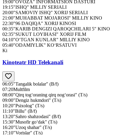
19:00
"OVOZA" INFORMATSION DASTURI
19:15
"ISHQ" MILLIY SERIALI
20:00
"SAMOVIY ISHQ" XORIJ SERIALI
21:00
"MUHABBAT MOJAROSI" MILLIY KINO
22:30
"96 DAQIQA" XORIJ KINOSI
00:35
"KARIB DENGIZI QAROQCHILARI 5" KINO
02:35
"SUKUT LOYIHASI" XORIJ FILM
04:10
"O‘TGAN KUNLAR" MILLIY KINO
05:40
"ODAMIYLIK" KO‘RSATUVI
Ki
Kinoteatr HD Telekanali
06:05
"Tangalik bolalar" (B/f)
07:20
Multfilm
08:00
"Qirq tog‘oraning qirq nog‘orasi" (T/s)
09:00
"Dengiz hukmdori" (T/s)
10:20
"Psixolog" (T/s)
11:10
"Billu" (B/f)
13:20
"Sahro shahzodasi" (B/f)
15:30
"Musofir go‘dak" (T/s)
16:20
"Uzoq shahar" (T/s)
17:10
"Vorislar" (T/s)