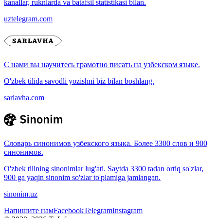
kanallar, ruknlarda va batafsil statistikasi bilan.
uztelegram.com
С нами вы научитесь грамотно писать на узбекском языке.
O'zbek tilida savodli yozishni biz bilan boshlang.
sarlavha.com
Словарь синонимов узбекского языка. Более 3300 слов и 900
синонимов.
O'zbek tilining sinonimlar lug'ati. Saytda 3300 tadan ortiq so'zlar,
900 ga yaqin sinonim so'zlar to'plamiga jamlangan.
sinonim.uz
Напишите нам
Facebook
Telegram
Instagram