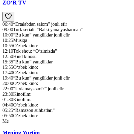
ZO‘R TV
06:40
“Ertalabdan salom” jonli efir
09:00
Turk seriali: "Balki yana yasharman"
10:00
“Bu kun” yangiliklar jonli efir
10:25
Musiqa
10:55
O‘zbek kino:
12:10
Tok shou: “O‘zimizda”
12:50
Hind kinosi:
15:35
“Bu kun” yangiliklar
15:55
O‘zbek kino:
17:40
O‘zbek kino:
19:40
“Bu kun” yangiliklar jonli efir
20:00
O‘zbek kino:
22:00
“Uxlamaysizmi?” jonli efir
23:30
Kinofilm:
01:30
Kinofilm:
04:40
O‘zbek kino:
05:25
“Ramazon suhbatlari”
05:50
O‘zbek kino:
Me
Mening Yurtim