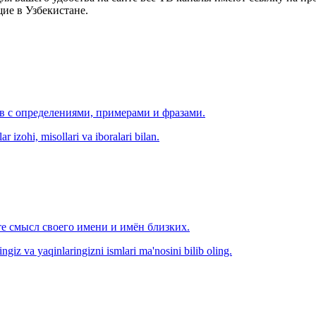
ие в Узбекистане.
ов с определениями, примерами и фразами.
r izohi, misollari va iboralari bilan.
е смысл своего имени и имён близких.
zingiz va yaqinlaringizni ismlari ma'nosini bilib oling.