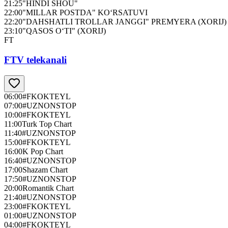
21:25
"HINDI SHOU"
22:00
"MILLAR POSTDA" KO‘RSATUVI
22:20
"DAHSHATLI TROLLAR JANGGI" PREMYERA (XORIJ)
23:10
"QASOS O‘TI" (XORIJ)
FT
FTV telekanali
06:00
#FKOKTEYL
07:00
#UZNONSTOP
10:00
#FKOKTEYL
11:00
Turk Top Chart
11:40
#UZNONSTOP
15:00
#FKOKTEYL
16:00
K Pop Chart
16:40
#UZNONSTOP
17:00
Shazam Chart
17:50
#UZNONSTOP
20:00
Romantik Chart
21:40
#UZNONSTOP
23:00
#FKOKTEYL
01:00
#UZNONSTOP
04:00
#FKOKTEYL