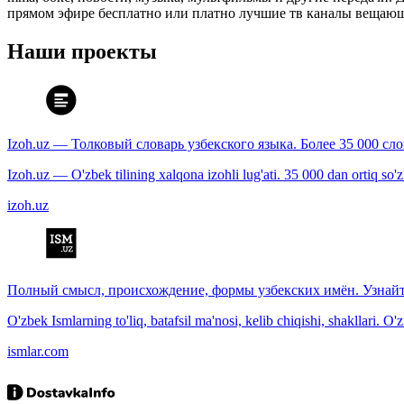
прямом эфире бесплатно или платно лучшие тв каналы вещающ
Наши проекты
Izoh.uz — Толковый словарь узбекского языка. Более 35 000 сл
Izoh.uz — O'zbek tilining xalqona izohli lug'ati. 35 000 dan ortiq so'zla
izoh.uz
Полный смысл, происхождение, формы узбекских имён. Узнайт
O'zbek Ismlarning to'liq, batafsil ma'nosi, kelib chiqishi, shakllari. O'
ismlar.com