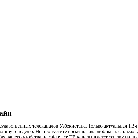
лайн
сударственных телеканалов Узбекистана. Только актуальная ТВ-
ижайшую неделю. Не пропустите время начала любимых фильмов, 
я вашего удобства на сайте все ТВ каналы имеют ссылку на просм