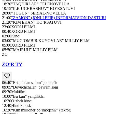
18:30
"TAQDIRLAR" TELENOVELLA
19:15
"ILK UCHRASHUV" KO‘RSATUVI
20:00
"TUGUN" SERIAL-NOVELLA
21:00
"ZAMON" (JONLI EFIR) INFORMATSION DASTURI
21:20
"KIM EKAN" KO‘RSATUVI
23:00
XORIJ FILMI
00:40
XORIJ FILMI
03:00
Kino
03:00
"MUG‘OMBIR KUYOVLAR" MILLIY FILM
05:00
XORIJ FILMI
05:50
"MAJRUH" MILLIY FILM
ZO
ZO‘R TV
06:40
“Ertalabdan salom” jonli efir
09:05
“Dovuchchalar” bayram soni
09:30
Multfilm
10:00
“Bu kun” yangiliklar
10:20
O‘zbek kino:
12:40
Hind kinosi:
16:20
“Kim millioner bo‘lmoqchi?” (takror)