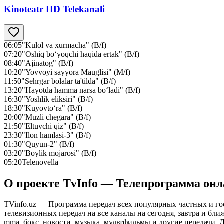
Kinoteatr HD Telekanali
06:05
"Kulol va xurmacha" (B/f)
07:20
"Oshiq bo‘yoqchi haqida ertak" (B/f)
08:40
"Ajinatog" (B/f)
10:20
"Yovvoyi sayyora Mauglisi" (M/f)
11:50
"Sehrgar bolalar ta'tilda" (B/f)
13:20
"Hayotda hamma narsa bo‘ladi" (B/f)
16:30
"Yoshlik eliksiri" (B/f)
18:30
"Kuyovto‘ra" (B/f)
20:00
"Muzli chegara" (B/f)
21:50
"Eltuvchi qiz" (B/f)
23:30
"Ilon hamlasi-3" (B/f)
01:30
"Quyun-2" (B/f)
03:20
"Boylik mojarosi" (B/f)
05:20
Telenovella
О проекте TvInfo — Телепрограмма он
TVinfo.uz — Программа передач всех популярных частных и го
телевизионных передач на все каналы на сегодня, завтра и бл
mma, бокс, новости, музыка, мультфильмы и другие передачи. Дл