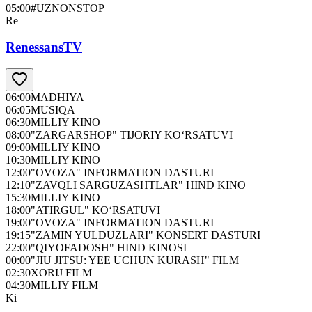
05:00
#UZNONSTOP
Re
RenessansTV
06:00
MADHIYA
06:05
MUSIQA
06:30
MILLIY KINO
08:00
"ZARGARSHOP" TIJORIY KO‘RSATUVI
09:00
MILLIY KINO
10:30
MILLIY KINO
12:00
"OVOZA" INFORMATION DASTURI
12:10
"ZAVQLI SARGUZASHTLAR" HIND KINO
15:30
MILLIY KINO
18:00
"ATIRGUL" KO‘RSATUVI
19:00
"OVOZA" INFORMATION DASTURI
19:15
"ZAMIN YULDUZLARI" KONSERT DASTURI
22:00
"QIYOFADOSH" HIND KINOSI
00:00
"JIU JITSU: YEE UCHUN KURASH" FILM
02:30
XORIJ FILM
04:30
MILLIY FILM
Ki