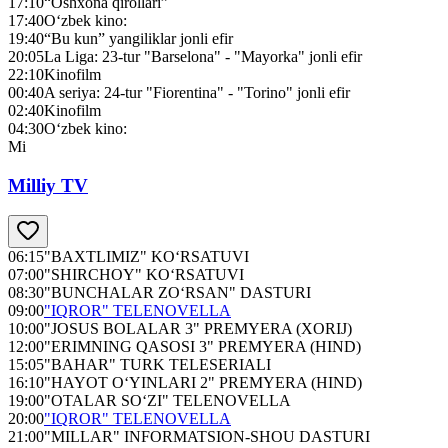
17:10
“Oshxona qirollari”
17:40
O‘zbek kino:
19:40
“Bu kun” yangiliklar jonli efir
20:05
La Liga: 23-tur "Barselona" - "Mayorka" jonli efir
22:10
Kinofilm
00:40
A seriya: 24-tur "Fiorentina" - "Torino" jonli efir
02:40
Kinofilm
04:30
O‘zbek kino:
Mi
Milliy TV
06:15
"BAXTLIMIZ" KO‘RSATUVI
07:00
"SHIRCHOY" KO‘RSATUVI
08:30
"BUNCHALAR ZO‘RSAN" DASTURI
09:00
"IQROR" TELENOVELLA
10:00
"JOSUS BOLALAR 3" PREMYERA (XORIJ)
12:00
"ERIMNING QASOSI 3" PREMYERA (HIND)
15:05
"BAHAR" TURK TELESERIALI
16:10
"HAYOT O‘YINLARI 2" PREMYERA (HIND)
19:00
"OTALAR SO‘ZI" TELENOVELLA
20:00
"IQROR" TELENOVELLA
21:00
"MILLAR" INFORMATSION-SHOU DASTURI