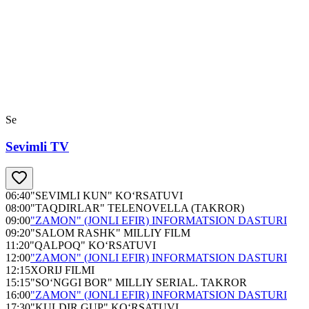
Se
Sevimli TV
06:40
"SEVIMLI KUN" KO‘RSATUVI
08:00
"TAQDIRLAR" TELENOVELLA (TAKROR)
09:00
"ZAMON" (JONLI EFIR) INFORMATSION DASTURI
09:20
"SALOM RASHK" MILLIY FILM
11:20
"QALPOQ" KO‘RSATUVI
12:00
"ZAMON" (JONLI EFIR) INFORMATSION DASTURI
12:15
XORIJ FILMI
15:15
"SO‘NGGI BOR" MILLIY SERIAL. TAKROR
16:00
"ZAMON" (JONLI EFIR) INFORMATSION DASTURI
17:30
"KULDIR GUP" KO‘RSATUVI