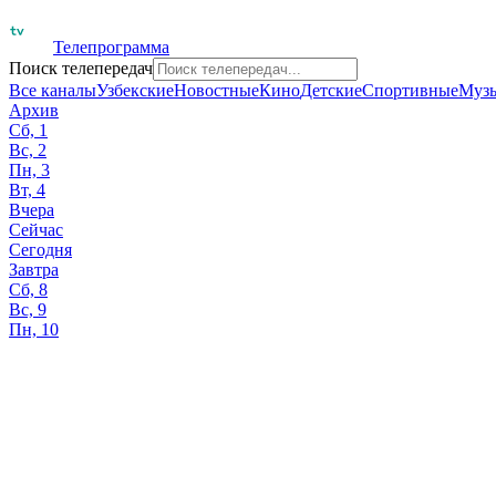
Телепрограмма
Поиск телепередач
Все каналы
Узбекские
Новостные
Кино
Детские
Спортивные
Муз
Архив
Сб, 1
Вс, 2
Пн, 3
Вт, 4
Вчера
Сейчас
Сегодня
Завтра
Сб, 8
Вс, 9
Пн, 10