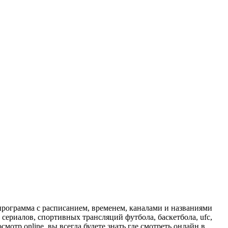
программа с расписанием, временем, каналами и названиями
сериалов, спортивных трансляций футбола, баскетбола, ufc,
отр online, вы всегда будете знать где смотреть онлайн в