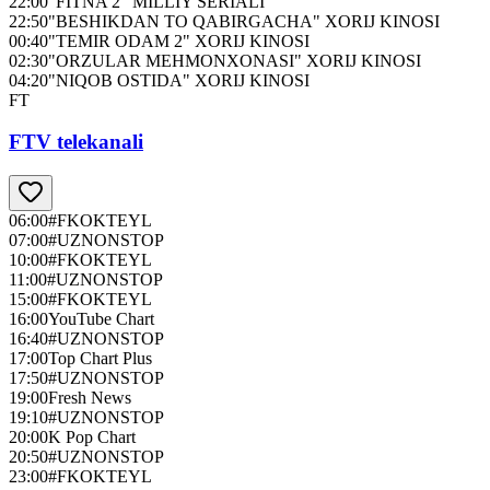
22:00
"FITNA 2" MILLIY SERIALI
22:50
"BESHIKDAN TO QABIRGACHA" XORIJ KINOSI
00:40
"TEMIR ODAM 2" XORIJ KINOSI
02:30
"ORZULAR MEHMONXONASI" XORIJ KINOSI
04:20
"NIQOB OSTIDA" XORIJ KINOSI
FT
FTV telekanali
06:00
#FKOKTEYL
07:00
#UZNONSTOP
10:00
#FKOKTEYL
11:00
#UZNONSTOP
15:00
#FKOKTEYL
16:00
YouTube Chart
16:40
#UZNONSTOP
17:00
Top Chart Plus
17:50
#UZNONSTOP
19:00
Fresh News
19:10
#UZNONSTOP
20:00
K Pop Chart
20:50
#UZNONSTOP
23:00
#FKOKTEYL