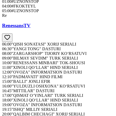
01:00
#UZNONSTOP
04:00
#FKOKTEYL
05:00
#UZNONSTOP
Re
RenessansTV
06:00
"QISH SONATASI" XORIJ SERIALI
06:30
"YANGI TONG" DASTURI
08:00
"ZARGARSHOP" TIJORIY KO‘RSATUVI
09:00
"BILMAY SEVDIM" TURK SERIALI
10:00
"RENESSANS MINBARI" TOK-SHOUSI
11:00
"XINOLI QO‘LLAR" HIND SERIALI
12:00
"OVOZA" INFORMATSION DASTURI
12:10
"PADMAVATI" HIND FILMI
15:00
"BALLI" JONLI EFIR
16:00
"YULDUZLI OSHXONA" KO‘RSATUVI
16:45
"MITTILAR" DASTURI
17:00
"QISMAT O‘YINLARI" TURK SERIALI
18:00
"XINOLI QO‘LLAR" HIND SERIALI
19:00
"OVOZA" INFORMATSION DASTURI
19:15
"ISHQ" MILLIY SERIALI
20:00
"QALBIM CHECHAGI" XORIJ SERIALI