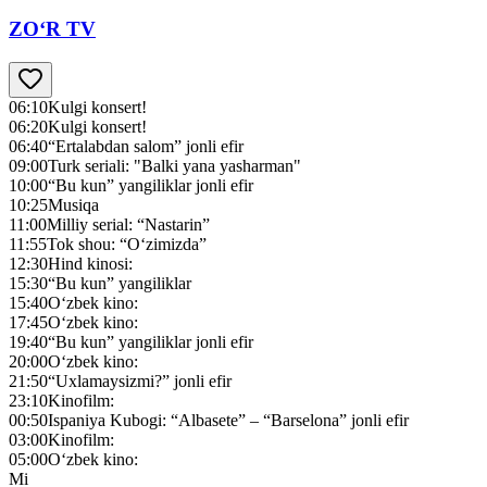
ZO‘R TV
06:10
Kulgi konsert!
06:20
Kulgi konsert!
06:40
“Ertalabdan salom” jonli efir
09:00
Turk seriali: "Balki yana yasharman"
10:00
“Bu kun” yangiliklar jonli efir
10:25
Musiqa
11:00
Milliy serial: “Nastarin”
11:55
Tok shou: “O‘zimizda”
12:30
Hind kinosi:
15:30
“Bu kun” yangiliklar
15:40
O‘zbek kino:
17:45
O‘zbek kino:
19:40
“Bu kun” yangiliklar jonli efir
20:00
O‘zbek kino:
21:50
“Uxlamaysizmi?” jonli efir
23:10
Kinofilm:
00:50
Ispaniya Kubogi: “Albasete” – “Barselona” jonli efir
03:00
Kinofilm:
05:00
O‘zbek kino:
Mi