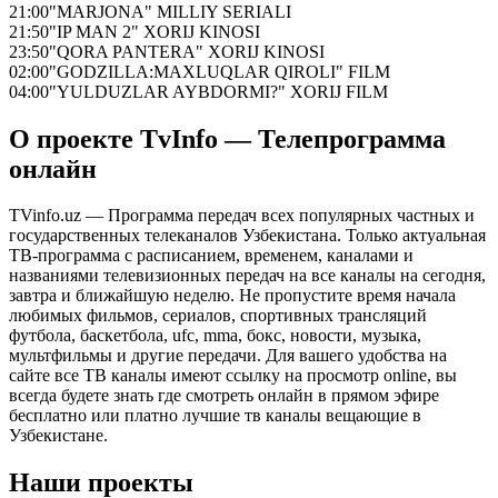
21:00
"MARJONA" MILLIY SERIALI
21:50
"IP MAN 2" XORIJ KINOSI
23:50
"QORA PANTERA" XORIJ KINOSI
02:00
"GODZILLA:MAXLUQLAR QIROLI" FILM
04:00
"YULDUZLAR AYBDORMI?" XORIJ FILM
О проекте TvInfo — Телепрограмма
онлайн
TVinfo.uz — Программа передач всех популярных частных и
государственных телеканалов Узбекистана. Только актуальная
ТВ-программа с расписанием, временем, каналами и
названиями телевизионных передач на все каналы на сегодня,
завтра и ближайшую неделю. Не пропустите время начала
любимых фильмов, сериалов, спортивных трансляций
футбола, баскетбола, ufc, mma, бокс, новости, музыка,
мультфильмы и другие передачи. Для вашего удобства на
сайте все ТВ каналы имеют ссылку на просмотр online, вы
всегда будете знать где смотреть онлайн в прямом эфире
бесплатно или платно лучшие тв каналы вещающие в
Узбекистане.
Наши проекты