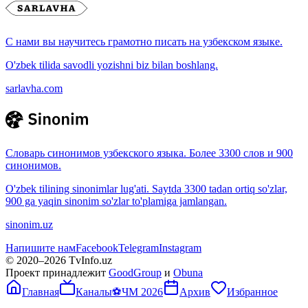
С нами вы научитесь грамотно писать на узбекском языке.
O'zbek tilida savodli yozishni biz bilan boshlang.
sarlavha.com
Словарь синонимов узбекского языка. Более 3300 слов и 900
синонимов.
O'zbek tilining sinonimlar lug'ati. Saytda 3300 tadan ortiq so'zlar,
900 ga yaqin sinonim so'zlar to'plamiga jamlangan.
sinonim.uz
Напишите нам
Facebook
Telegram
Instagram
© 2020–
2026
TvInfo.uz
Проект принадлежит
GoodGroup
и
Obuna
Главная
Каналы
⚽
ЧМ 2026
Архив
Избранное