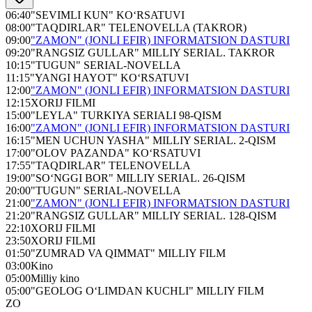
06:40
"SEVIMLI KUN" KO‘RSATUVI
08:00
"TAQDIRLAR" TELENOVELLA (TAKROR)
09:00
"ZAMON" (JONLI EFIR) INFORMATSION DASTURI
09:20
"RANGSIZ GULLAR" MILLIY SERIAL. TAKROR
10:15
"TUGUN" SERIAL-NOVELLA
11:15
"YANGI HAYOT" KO‘RSATUVI
12:00
"ZAMON" (JONLI EFIR) INFORMATSION DASTURI
12:15
XORIJ FILMI
15:00
"LEYLA" TURKIYA SERIALI 98-QISM
16:00
"ZAMON" (JONLI EFIR) INFORMATSION DASTURI
16:15
"MEN UCHUN YASHA" MILLIY SERIAL. 2-QISM
17:00
"OLOV PAZANDA" KO‘RSATUVI
17:55
"TAQDIRLAR" TELENOVELLA
19:00
"SO‘NGGI BOR" MILLIY SERIAL. 26-QISM
20:00
"TUGUN" SERIAL-NOVELLA
21:00
"ZAMON" (JONLI EFIR) INFORMATSION DASTURI
21:20
"RANGSIZ GULLAR" MILLIY SERIAL. 128-QISM
22:10
XORIJ FILMI
23:50
XORIJ FILMI
01:50
"ZUMRAD VA QIMMAT" MILLIY FILM
03:00
Kino
05:00
Milliy kino
05:00
"GEOLOG O‘LIMDAN KUCHLI" MILLIY FILM
ZO