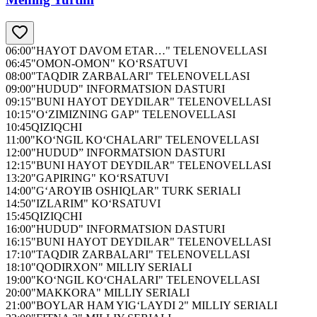
06:00
"HAYOT DAVOM ETAR…" TELENOVELLASI
06:45
"OMON-OMON" KO‘RSATUVI
08:00
"TAQDIR ZARBALARI" TELENOVELLASI
09:00
"HUDUD" INFORMATSION DASTURI
09:15
"BUNI HAYOT DEYDILAR" TELENOVELLASI
10:15
"O‘ZIMIZNING GAP" TELENOVELLASI
10:45
QIZIQCHI
11:00
"KO‘NGIL KO‘CHALARI" TELENOVELLASI
12:00
"HUDUD” INFORMATSION DASTURI
12:15
"BUNI HAYOT DEYDILAR" TELENOVELLASI
13:20
"GAPIRING" KO‘RSATUVI
14:00
"G‘AROYIB OSHIQLAR" TURK SERIALI
14:50
"IZLARIM" KO‘RSATUVI
15:45
QIZIQCHI
16:00
"HUDUD" INFORMATSION DASTURI
16:15
"BUNI HAYOT DEYDILAR" TELENOVELLASI
17:10
"TAQDIR ZARBALARI" TELENOVELLASI
18:10
"QODIRXON" MILLIY SERIALI
19:00
"KO‘NGIL KO‘CHALARI" TELENOVELLASI
20:00
"MAKKORA" MILLIY SERIALI
21:00
"BOYLAR HAM YIG‘LAYDI 2" MILLIY SERIALI