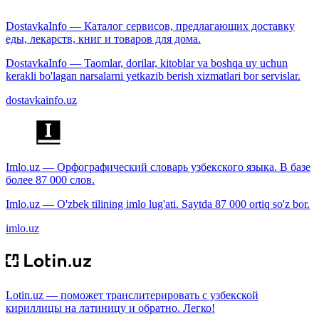
DostavkaInfo — Каталог сервисов, предлагающих доставку
еды, лекарств, книг и товаров для дома.
DostavkaInfo — Taomlar, dorilar, kitoblar va boshqa uy uchun
kerakli bo'lagan narsalarni yetkazib berish xizmatlari bor servislar.
dostavkainfo.uz
Imlo.uz — Орфографический словарь узбекского языка. В базе
более 87 000 слов.
Imlo.uz — O'zbek tilining imlo lug'ati. Saytda 87 000 ortiq so'z bor.
imlo.uz
Lotin.uz — поможет транслитерировать с узбекской
кириллицы на латиницу и обратно. Легко!