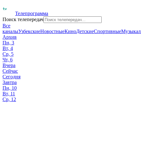
Телепрограмма
Поиск телепередач
Все
каналы
Узбекские
Новостные
Кино
Детские
Спортивные
Музыкал
Архив
Пн, 3
Вт, 4
Ср, 5
Чт, 6
Вчера
Сейчас
Сегодня
Завтра
Пн, 10
Вт, 11
Ср, 12