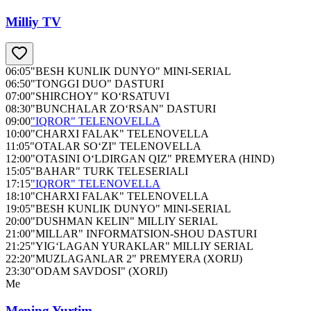
Milliy TV
06:05
"BESH KUNLIK DUNYO" MINI-SERIAL
06:50
"TONGGI DUO" DASTURI
07:00
"SHIRCHOY" KO‘RSATUVI
08:30
"BUNCHALAR ZO‘RSAN" DASTURI
09:00
"IQROR" TELENOVELLA
10:00
"CHARXI FALAK" TELENOVELLA
11:05
"OTALAR SO‘ZI" TELENOVELLA
12:00
"OTASINI O‘LDIRGAN QIZ" PREMYERA (HIND)
15:05
"BAHAR" TURK TELESERIALI
17:15
"IQROR" TELENOVELLA
18:10
"CHARXI FALAK" TELENOVELLA
19:05
"BESH KUNLIK DUNYO" MINI-SERIAL
20:00
"DUSHMAN KELIN" MILLIY SERIAL
21:00
"MILLAR" INFORMATSION-SHOU DASTURI
21:25
"YIG‘LAGAN YURAKLAR" MILLIY SERIAL
22:20
"MUZLAGANLAR 2" PREMYERA (XORIJ)
23:30
"ODAM SAVDOSI" (XORIJ)
Me
Mening Yurtim