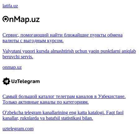
latifa.uz
Сервис, помогающий найти ближайшие пункты обмена
валюты с выгодным курсом.
Valyutani yuqori kursda almashtirish uchun yaqin punktlarni aniqlab
beruvchi servis.
onmap.uz
Самый большой каталог телеграм каналов в Узбекистане.
Только активные каналы по категориям.
O'zbekcha telegram kanallarining eng katta katalogi. Faqt faol
kanallar, ruknlarda va batafsil statistikasi bilan.
uztelegram.com