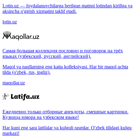
Lotin.uz — foydalanuvchilarga berilgan matnni lotindan kirillga va
aksincha o'girish xizmatini taklif etadi.
lotin.uz
Самая большая коллекция пословиц и поговорок на трёх
языках (узбекский, русский, английский).
Maqol va naqllarning eng katta kolleksiyasi. Har bir maqol uchta
tilda (o'zbek, rus, ingliz).
maqollar.uz
Ежедневно только отборные анекдоты, смешные картинки.
Кузница юмора на узбекском языке!
Har kuni eng sara latifalar va kulguli rasmlar. O'zbek tilidagi kulgu
markazi!