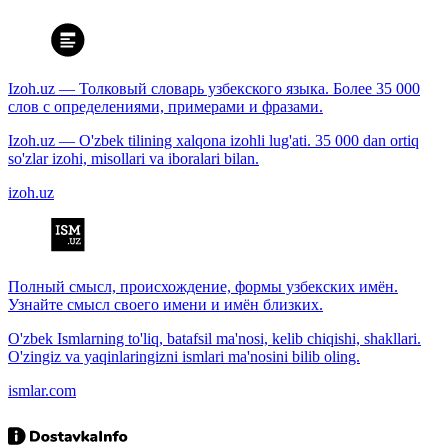
Izoh.uz — Толковый словарь узбекского языка. Более 35 000
слов с определениями, примерами и фразами.
Izoh.uz — O'zbek tilining xalqona izohli lug'ati. 35 000 dan ortiq
so'zlar izohi, misollari va iboralari bilan.
izoh.uz
Полный смысл, происхождение, формы узбекских имён.
Узнайте смысл своего имени и имён близких.
O'zbek Ismlarning to'liq, batafsil ma'nosi, kelib chiqishi, shakllari.
O'zingiz va yaqinlaringizni ismlari ma'nosini bilib oling.
ismlar.com