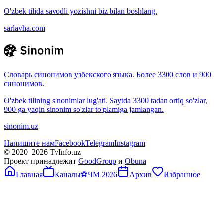
O'zbek tilida savodli yozishni biz bilan boshlang.
sarlavha.com
Словарь синонимов узбекского языка. Более 3300 слов и 900
синонимов.
O'zbek tilining sinonimlar lug'ati. Saytda 3300 tadan ortiq so'zlar,
900 ga yaqin sinonim so'zlar to'plamiga jamlangan.
sinonim.uz
Напишите нам
Facebook
Telegram
Instagram
© 2020–
2026
TvInfo.uz
Проект принадлежит
GoodGroup
и
Obuna
Главная
Каналы
⚽
ЧМ 2026
Архив
Избранное