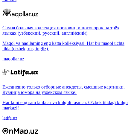
Самая большая коллекция пословиц и поговорок на трёх
языках (узбекский, русский, английский).
Maqol va naqllarning eng katta kolleksiyasi. Har bir maqol uchta
tilda (o'zbek, rus, ingliz).
maqollar.uz
Ежедневно только отборные анекдоты, смешные картинки.
Кузница юмора на узбекском языке!
Har kuni eng sara latifalar va kulguli rasmlar. O'zbek tilidagi kulgu
markazi!
latifa.uz