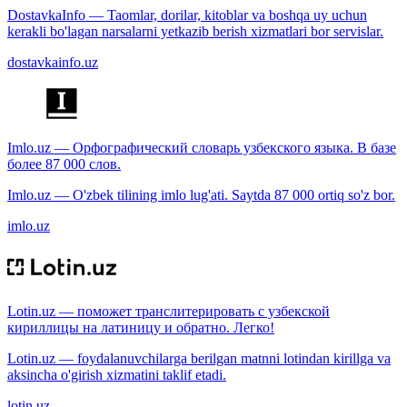
DostavkaInfo — Taomlar, dorilar, kitoblar va boshqa uy uchun
kerakli bo'lagan narsalarni yetkazib berish xizmatlari bor servislar.
dostavkainfo.uz
Imlo.uz — Орфографический словарь узбекского языка. В базе
более 87 000 слов.
Imlo.uz — O'zbek tilining imlo lug'ati. Saytda 87 000 ortiq so'z bor.
imlo.uz
Lotin.uz — поможет транслитерировать с узбекской
кириллицы на латиницу и обратно. Легко!
Lotin.uz — foydalanuvchilarga berilgan matnni lotindan kirillga va
aksincha o'girish xizmatini taklif etadi.
lotin.uz