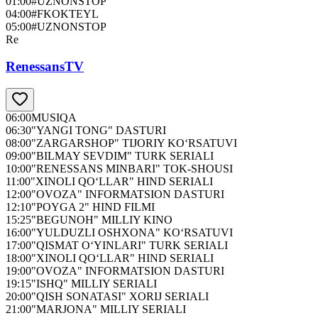
01:00
#UZNONSTOP
04:00
#FKOKTEYL
05:00
#UZNONSTOP
Re
RenessansTV
06:00
MUSIQA
06:30
"YANGI TONG" DASTURI
08:00
"ZARGARSHOP" TIJORIY KO‘RSATUVI
09:00
"BILMAY SEVDIM" TURK SERIALI
10:00
"RENESSANS MINBARI" TOK-SHOUSI
11:00
"XINOLI QO‘LLAR" HIND SERIALI
12:00
"OVOZA" INFORMATSION DASTURI
12:10
"POYGA 2" HIND FILMI
15:25
"BEGUNOH" MILLIY KINO
16:00
"YULDUZLI OSHXONA" KO‘RSATUVI
17:00
"QISMAT O‘YINLARI" TURK SERIALI
18:00
"XINOLI QO‘LLAR" HIND SERIALI
19:00
"OVOZA" INFORMATSION DASTURI
19:15
"ISHQ" MILLIY SERIALI
20:00
"QISH SONATASI" XORIJ SERIALI
21:00
"MARJONA" MILLIY SERIALI