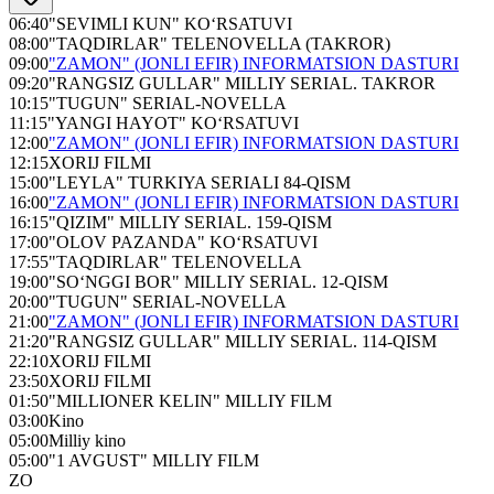
06:40
"SEVIMLI KUN" KO‘RSATUVI
08:00
"TAQDIRLAR" TELENOVELLA (TAKROR)
09:00
"ZAMON" (JONLI EFIR) INFORMATSION DASTURI
09:20
"RANGSIZ GULLAR" MILLIY SERIAL. TAKROR
10:15
"TUGUN" SERIAL-NOVELLA
11:15
"YANGI HAYOT" KO‘RSATUVI
12:00
"ZAMON" (JONLI EFIR) INFORMATSION DASTURI
12:15
XORIJ FILMI
15:00
"LEYLA" TURKIYA SERIALI 84-QISM
16:00
"ZAMON" (JONLI EFIR) INFORMATSION DASTURI
16:15
"QIZIM" MILLIY SERIAL. 159-QISM
17:00
"OLOV PAZANDA" KO‘RSATUVI
17:55
"TAQDIRLAR" TELENOVELLA
19:00
"SO‘NGGI BOR" MILLIY SERIAL. 12-QISM
20:00
"TUGUN" SERIAL-NOVELLA
21:00
"ZAMON" (JONLI EFIR) INFORMATSION DASTURI
21:20
"RANGSIZ GULLAR" MILLIY SERIAL. 114-QISM
22:10
XORIJ FILMI
23:50
XORIJ FILMI
01:50
"MILLIONER KELIN" MILLIY FILM
03:00
Kino
05:00
Milliy kino
05:00
"1 AVGUST" MILLIY FILM
ZO