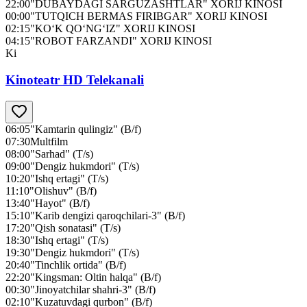
22:00
"DUBAYDAGI SARGUZASHTLAR" XORIJ KINOSI
00:00
"TUTQICH BERMAS FIRIBGAR" XORIJ KINOSI
02:15
"KO‘K QO‘NG‘IZ" XORIJ KINOSI
04:15
"ROBOT FARZANDI" XORIJ KINOSI
Ki
Kinoteatr HD Telekanali
06:05
"Kamtarin qulingiz" (B/f)
07:30
Multfilm
08:00
"Sarhad" (T/s)
09:00
"Dengiz hukmdori" (T/s)
10:20
"Ishq ertagi" (T/s)
11:10
"Olishuv" (B/f)
13:40
"Hayot" (B/f)
15:10
"Karib dengizi qaroqchilari-3" (B/f)
17:20
"Qish sonatasi" (T/s)
18:30
"Ishq ertagi" (T/s)
19:30
"Dengiz hukmdori" (T/s)
20:40
"Tinchlik ortida" (B/f)
22:20
"Kingsman: Oltin halqa" (B/f)
00:30
"Jinoyatchilar shahri-3" (B/f)
02:10
"Kuzatuvdagi qurbon" (B/f)