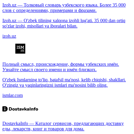
Izoh.uz — Толковый словарь узбекского языка. Более 35 000
слов с определениями, примерами и фразами.
Izoh.uz — O'zbek tilining xalqona izohli lug'ati. 35 000 dan ortiq
so'zlar izohi, misollari va iboralari bilan.
izoh.uz
Полный смысл, происхождение, формы узбекских имён.
Узнайте смысл своего имени и имён близких.
O'zbek Ismlarning to'liq, batafsil ma'nosi, kelib chiqishi, shakllari.
O'zingiz va yaqinlaringizni ismlari ma'nosini bilib oling.
ismlar.com
DostavkaInfo — Каталог сервисов, предлагающих доставку
еды, лекарств, книг и товаров для дома.