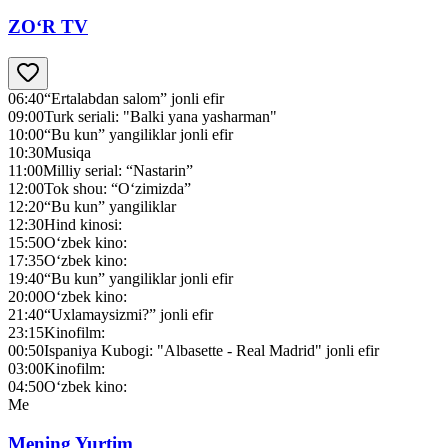
ZO‘R TV
06:40
“Ertalabdan salom” jonli efir
09:00
Turk seriali: "Balki yana yasharman"
10:00
“Bu kun” yangiliklar jonli efir
10:30
Musiqa
11:00
Milliy serial: “Nastarin”
12:00
Tok shou: “O‘zimizda”
12:20
“Bu kun” yangiliklar
12:30
Hind kinosi:
15:50
O‘zbek kino:
17:35
O‘zbek kino:
19:40
“Bu kun” yangiliklar jonli efir
20:00
O‘zbek kino:
21:40
“Uxlamaysizmi?” jonli efir
23:15
Kinofilm:
00:50
Ispaniya Kubogi: "Albasette - Real Madrid" jonli efir
03:00
Kinofilm:
04:50
O‘zbek kino:
Me
Mening Yurtim