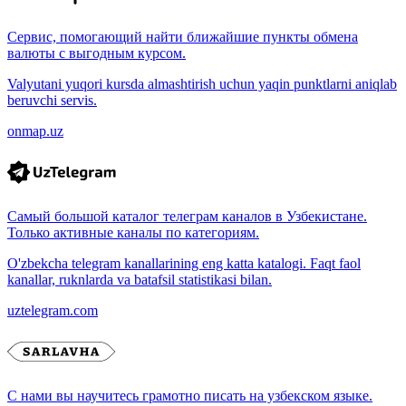
Сервис, помогающий найти ближайшие пункты обмена
валюты с выгодным курсом.
Valyutani yuqori kursda almashtirish uchun yaqin punktlarni aniqlab
beruvchi servis.
onmap.uz
Самый большой каталог телеграм каналов в Узбекистане.
Только активные каналы по категориям.
O'zbekcha telegram kanallarining eng katta katalogi. Faqt faol
kanallar, ruknlarda va batafsil statistikasi bilan.
uztelegram.com
С нами вы научитесь грамотно писать на узбекском языке.