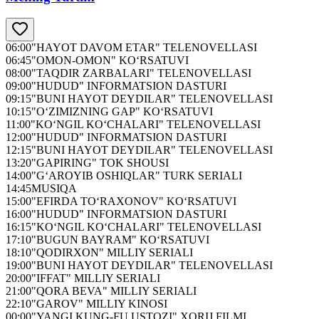
06:00
"HAYOT DAVOM ETAR" TELENOVELLASI
06:45
"OMON-OMON" KO‘RSATUVI
08:00
"TAQDIR ZARBALARI" TELENOVELLASI
09:00
"HUDUD" INFORMATSION DASTURI
09:15
"BUNI HAYOT DEYDILAR" TELENOVELLASI
10:15
"O‘ZIMIZNING GAP" KO‘RSATUVI
11:00
"KO‘NGIL KO‘CHALARI" TELENOVELLASI
12:00
"HUDUD" INFORMATSION DASTURI
12:15
"BUNI HAYOT DEYDILAR" TELENOVELLASI
13:20
"GAPIRING" TOK SHOUSI
14:00
"G‘AROYIB OSHIQLAR" TURK SERIALI
14:45
MUSIQA
15:00
"EFIRDA TO‘RAXONOV" KO‘RSATUVI
16:00
"HUDUD" INFORMATSION DASTURI
16:15
"KO‘NGIL KO‘CHALARI" TELENOVELLASI
17:10
"BUGUN BAYRAM" KO‘RSATUVI
18:10
"QODIRXON" MILLIY SERIALI
19:00
"BUNI HAYOT DEYDILAR" TELENOVELLASI
20:00
"IFFAT" MILLIY SERIALI
21:00
"QORA BEVA" MILLIY SERIALI
22:10
"GAROV" MILLIY KINOSI
00:00
"YANGI KUNG-FU USTOZI" XORIJ FILMI