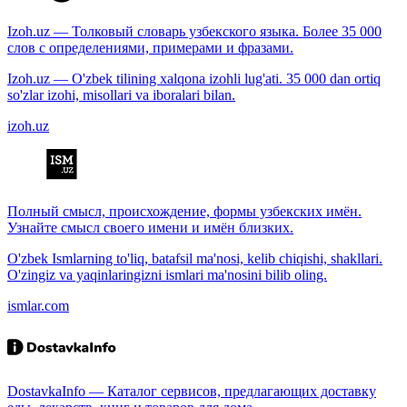
Izoh.uz — Толковый словарь узбекского языка. Более 35 000
слов с определениями, примерами и фразами.
Izoh.uz — O'zbek tilining xalqona izohli lug'ati. 35 000 dan ortiq
so'zlar izohi, misollari va iboralari bilan.
izoh.uz
Полный смысл, происхождение, формы узбекских имён.
Узнайте смысл своего имени и имён близких.
O'zbek Ismlarning to'liq, batafsil ma'nosi, kelib chiqishi, shakllari.
O'zingiz va yaqinlaringizni ismlari ma'nosini bilib oling.
ismlar.com
DostavkaInfo — Каталог сервисов, предлагающих доставку