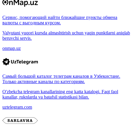
Сервис, помогающий найти ближайшие пункты обмена
валюты с выгодным курсом.
Valyutani yuqori kursda almashtirish uchun yaqin punktlarni aniqlab
beruvchi servis.
onmap.uz
Самый большой каталог телеграм каналов в Узбекистане.
Только активные каналы по категориям.
O'zbekcha telegram kanallarining eng katta katalogi. Faqt faol
kanallar, ruknlarda va batafsil statistikasi bilan.
uztelegram.com