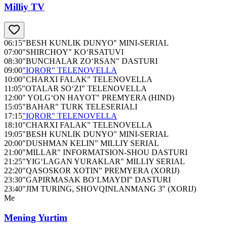
Milliy TV
06:15
"BESH KUNLIK DUNYO" MINI-SERIAL
07:00
"SHIRCHOY" KO‘RSATUVI
08:30
"BUNCHALAR ZO‘RSAN" DASTURI
09:00
"IQROR" TELENOVELLA
10:00
"CHARXI FALAK" TELENOVELLA
11:05
"OTALAR SO‘ZI" TELENOVELLA
12:00
" YOLG‘ON HAYOT" PREMYERA (HIND)
15:05
"BAHAR" TURK TELESERIALI
17:15
"IQROR" TELENOVELLA
18:10
"CHARXI FALAK" TELENOVELLA
19:05
"BESH KUNLIK DUNYO" MINI-SERIAL
20:00
"DUSHMAN KELIN" MILLIY SERIAL
21:00
"MILLAR" INFORMATSION-SHOU DASTURI
21:25
"YIG‘LAGAN YURAKLAR" MILLIY SERIAL
22:20
"QASOSKOR XOTIN" PREMYERA (XORIJ)
23:30
"GAPIRMASAK BO‘LMAYDI" DASTURI
23:40
"JIM TURING, SHOVQINLANMANG 3" (XORIJ)
Me
Mening Yurtim