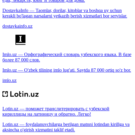
еды, лекарств, книг и товаров для дома.
DostavkaInfo — Taomlar, dorilar, kitoblar va boshqa uy uchun
kerakli bo'lagan narsalarni yetkazib berish xizmatlari bor servislar.
dostavkainfo.uz
Imlo.uz — Орфографический словарь узбекского языка. В базе
более 87 000 слов.
Imlo.uz — O'zbek tilining imlo lug'ati. Saytda 87 000 ortiq so'z bor.
imlo.uz
Lotin.uz — поможет транслитерировать с узбекской
кириллицы на латиницу и обратно. Легко!
Lotin.uz — foydalanuvchilarga berilgan matnni lotindan kirillga va
aksincha o'girish xizmatini taklif etadi.