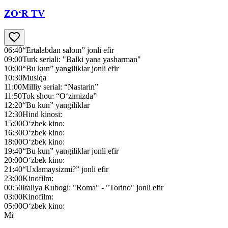
ZO‘R TV
06:40
“Ertalabdan salom” jonli efir
09:00
Turk seriali: "Balki yana yasharman"
10:00
“Bu kun” yangiliklar jonli efir
10:30
Musiqa
11:00
Milliy serial: “Nastarin”
11:50
Tok shou: “O‘zimizda”
12:20
“Bu kun” yangiliklar
12:30
Hind kinosi:
15:00
O‘zbek kino:
16:30
O‘zbek kino:
18:00
O‘zbek kino:
19:40
“Bu kun” yangiliklar jonli efir
20:00
O‘zbek kino:
21:40
“Uxlamaysizmi?” jonli efir
23:00
Kinofilm:
00:50
Italiya Kubogi: "Roma" - "Torino" jonli efir
03:00
Kinofilm:
05:00
O‘zbek kino:
Mi