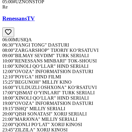
05:00
#UZNONSTOP
Re
RenessansTV
06:00
MUSIQA
06:30
"YANGI TONG" DASTURI
08:00
"ZARGARSHOP" TIJORIY KO‘RSATUVI
09:00
"BILMAY SEVDIM" TURK SERIALI
10:00
"RENESSANS MINBARI" TOK-SHOUSI
11:00
"XINOLI QO‘LLAR" HIND SERIALI
12:00
"OVOZA" INFORMATSION DASTURI
12:10
"POYGA" HIND FILMI
15:25
"BEGUNOH" MILLIY KINO
16:00
"YULDUZLI OSHXONA" KO‘RSATUVI
17:00
"QISMAT O‘YINLARI" TURK SERIALI
18:00
"XINOLI QO‘LLAR" HIND SERIALI
19:00
"OVOZA" INFORMATSION DASTURI
19:15
"ISHQ" MILLIY SERIALI
20:00
"QISH SONATASI" XORIJ SERIALI
21:00
"MARJONA" MILLIY SERIALI
22:00
"QONLI PO‘LAT" XORIJ KINOSI
23:45
"ZILZILA" XORIJ KINOSI