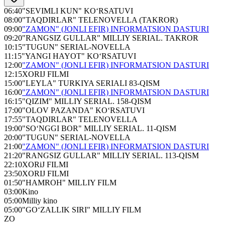
06:40
"SEVIMLI KUN" KO‘RSATUVI
08:00
"TAQDIRLAR" TELENOVELLA (TAKROR)
09:00
"ZAMON" (JONLI EFIR) INFORMATSION DASTURI
09:20
"RANGSIZ GULLAR" MILLIY SERIAL. TAKROR
10:15
"TUGUN" SERIAL-NOVELLA
11:15
"YANGI HAYOT" KO‘RSATUVI
12:00
"ZAMON" (JONLI EFIR) INFORMATSION DASTURI
12:15
XORIJ FILMI
15:00
"LEYLA" TURKIYA SERIALI 83-QISM
16:00
"ZAMON" (JONLI EFIR) INFORMATSION DASTURI
16:15
"QIZIM" MILLIY SERIAL. 158-QISM
17:00
"OLOV PAZANDA" KO‘RSATUVI
17:55
"TAQDIRLAR" TELENOVELLA
19:00
"SO‘NGGI BOR" MILLIY SERIAL. 11-QISM
20:00
"TUGUN" SERIAL-NOVELLA
21:00
"ZAMON" (JONLI EFIR) INFORMATSION DASTURI
21:20
"RANGSIZ GULLAR" MILLIY SERIAL. 113-QISM
22:10
ХORiJ FILMI
23:50
XORIJ FILMI
01:50
"HAMROH" MILLIY FILM
03:00
Kino
05:00
Milliy kino
05:00
"GO‘ZALLIK SIRI" MILLIY FILM
ZO