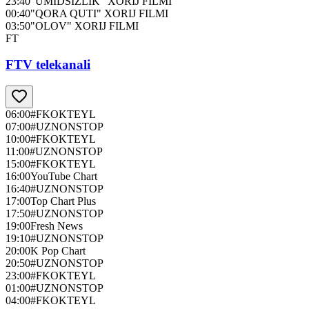
23:40
"UMIDSIZLIK" XORIJ FILMI
00:40
"QORA QUTI" XORIJ FILMI
03:50
"OLOV" XORIJ FILMI
FT
FTV telekanali
06:00
#FKOKTEYL
07:00
#UZNONSTOP
10:00
#FKOKTEYL
11:00
#UZNONSTOP
15:00
#FKOKTEYL
16:00
YouTube Chart
16:40
#UZNONSTOP
17:00
Top Chart Plus
17:50
#UZNONSTOP
19:00
Fresh News
19:10
#UZNONSTOP
20:00
K Pop Chart
20:50
#UZNONSTOP
23:00
#FKOKTEYL
01:00
#UZNONSTOP
04:00
#FKOKTEYL