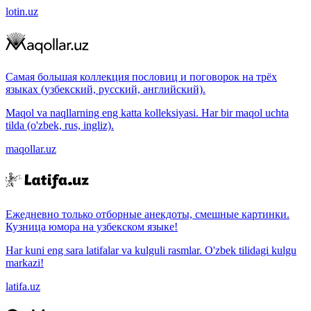
lotin.uz
Самая большая коллекция пословиц и поговорок на трёх
языках (узбекский, русский, английский).
Maqol va naqllarning eng katta kolleksiyasi. Har bir maqol uchta
tilda (o'zbek, rus, ingliz).
maqollar.uz
Ежедневно только отборные анекдоты, смешные картинки.
Кузница юмора на узбекском языке!
Har kuni eng sara latifalar va kulguli rasmlar. O'zbek tilidagi kulgu
markazi!
latifa.uz