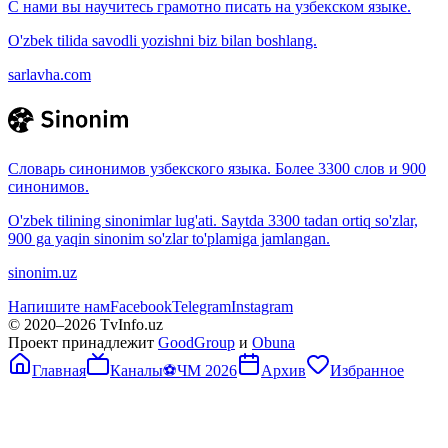
С нами вы научитесь грамотно писать на узбекском языке.
O'zbek tilida savodli yozishni biz bilan boshlang.
sarlavha.com
Словарь синонимов узбекского языка. Более 3300 слов и 900
синонимов.
O'zbek tilining sinonimlar lug'ati. Saytda 3300 tadan ortiq so'zlar,
900 ga yaqin sinonim so'zlar to'plamiga jamlangan.
sinonim.uz
Напишите нам
Facebook
Telegram
Instagram
© 2020–
2026
TvInfo.uz
Проект принадлежит
GoodGroup
и
Obuna
Главная
Каналы
⚽
ЧМ 2026
Архив
Избранное