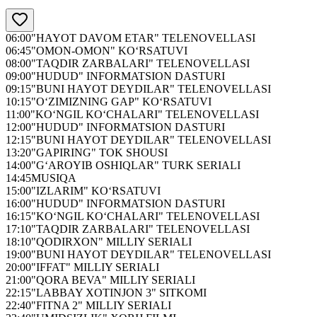
06:00
"HAYOT DAVOM ETAR" TELENOVELLASI
06:45
"OMON-OMON" KO‘RSATUVI
08:00
"TAQDIR ZARBALARI" TELENOVELLASI
09:00
"HUDUD" INFORMATSION DASTURI
09:15
"BUNI HAYOT DEYDILAR" TELENOVELLASI
10:15
"O‘ZIMIZNING GAP" KO‘RSATUVI
11:00
"KO‘NGIL KO‘CHALARI" TELENOVELLASI
12:00
"HUDUD" INFORMATSION DASTURI
12:15
"BUNI HAYOT DEYDILAR" TELENOVELLASI
13:20
"GAPIRING" TOK SHOUSI
14:00
"G‘AROYIB OSHIQLAR" TURK SERIALI
14:45
MUSIQA
15:00
"IZLARIM" KO‘RSATUVI
16:00
"HUDUD" INFORMATSION DASTURI
16:15
"KO‘NGIL KO‘CHALARI" TELENOVELLASI
17:10
"TAQDIR ZARBALARI" TELENOVELLASI
18:10
"QODIRXON" MILLIY SERIALI
19:00
"BUNI HAYOT DEYDILAR" TELENOVELLASI
20:00
"IFFAT" MILLIY SERIALI
21:00
"QORA BEVA" MILLIY SERIALI
22:15
"LABBAY XOTINJON 3" SITKOMI
22:40
"FITNA 2" MILLIY SERIALI