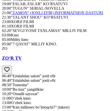
19:00
"ESLAB, ESLAB" KO‘RSATUVI
20:00
"TUGUN" SERIAL-NOVELLA
21:00
"ZAMON" (JONLI EFIR) INFORMATSION DASTURI
21:30
"TALANT SHOU" KO‘RSATUVI
23:00
XORIJ FILMI
01:10
XORIJ FILMI
02:20
"SEVGI YOSH TANLAMAS" MILLIY FILM
03:00
Kino
05:00
Milliy kino
05:00
"7 QAVAT" MILLIY KINO.
ZO
ZO‘R TV
06:40
“Ertalabdan salom” jonli efir
06:40
“Ertalabdan salom” jonli efir
08:50
"Tomosha"
10:00
“Bu kun” yangiliklar
10:20
“Omadli sayoxat”
11:00
O‘zbek kino:
13:00
O‘zbek kino:
15:00
“Kim millioner bo‘lmoqchi?” (takror)