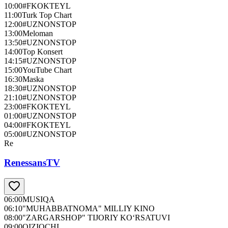
10:00
#FKOKTEYL
11:00
Turk Top Chart
12:00
#UZNONSTOP
13:00
Meloman
13:50
#UZNONSTOP
14:00
Top Konsert
14:15
#UZNONSTOP
15:00
YouTube Chart
16:30
Maska
18:30
#UZNONSTOP
21:10
#UZNONSTOP
23:00
#FKOKTEYL
01:00
#UZNONSTOP
04:00
#FKOKTEYL
05:00
#UZNONSTOP
Re
RenessansTV
06:00
MUSIQA
06:10
"MUHABBATNOMA" MILLIY KINO
08:00
"ZARGARSHOP" TIJORIY KO‘RSATUVI
09:00
QIZIQCHI