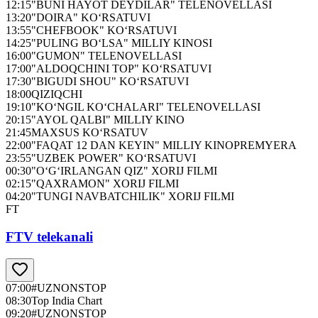
12:15
"BUNI HAYOT DEYDILAR" TELENOVELLASI
13:20
"DOIRA" KO‘RSATUVI
13:55
"CHEFBOOK" KO‘RSATUVI
14:25
"PULING BO‘LSA" MILLIY KINOSI
16:00
"GUMON" TELENOVELLASI
17:00
"ALDOQCHINI TOP" KO‘RSATUVI
17:30
"BIGUDI SHOU" KO‘RSATUVI
18:00
QIZIQCHI
19:10
"KO‘NGIL KO‘CHALARI" TELENOVELLASI
20:15
"AYOL QALBI" MILLIY KINO
21:45
MAXSUS KO‘RSATUV
22:00
"FAQAT 12 DAN KEYIN" MILLIY KINOPREMYERA
23:55
"UZBEK POWER" KO‘RSATUVI
00:30
"O‘G‘IRLANGAN QIZ" XORIJ FILMI
02:15
"QAXRAMON" XORIJ FILMI
04:20
"TUNGI NAVBATCHILIK" XORIJ FILMI
FT
FTV telekanali
07:00
#UZNONSTOP
08:30
Top India Chart
09:20
#UZNONSTOP