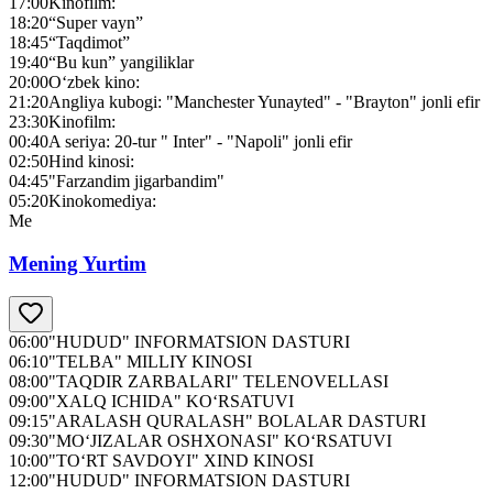
17:00
Kinofilm:
18:20
“Super vayn”
18:45
“Taqdimot”
19:40
“Bu kun” yangiliklar
20:00
O‘zbek kino:
21:20
Angliya kubogi: "Manchester Yunayted" - "Brayton" jonli efir
23:30
Kinofilm:
00:40
A seriya: 20-tur " Inter" - "Napoli" jonli efir
02:50
Hind kinosi:
04:45
"Farzandim jigarbandim"
05:20
Kinokomediya:
Me
Mening Yurtim
06:00
"HUDUD" INFORMATSION DASTURI
06:10
"TELBA" MILLIY KINOSI
08:00
"TAQDIR ZARBALARI" TELENOVELLASI
09:00
"XALQ ICHIDA" KO‘RSATUVI
09:15
"ARALASH QURALASH" BOLALAR DASTURI
09:30
"MO‘JIZALAR OSHXONASI" KO‘RSATUVI
10:00
"TO‘RT SAVDOYI" XIND KINOSI
12:00
"HUDUD" INFORMATSION DASTURI