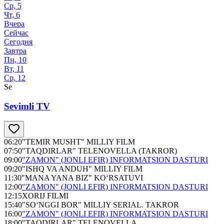
Ср, 5
Чт, 6
Вчера
Сейчас
Сегодня
Завтра
Пн, 10
Вт, 11
Ср, 12
Se
Sevimli TV
06:20
"TEMIR MUSHT" MILLIY FILM
07:50
"TAQDIRLAR" TELENOVELLA (TAKROR)
09:00
"ZAMON" (JONLI EFIR) INFORMATSION DASTURI
09:20
"ISHQ VA ANDUH" MILLIY FILM
11:30
"MANA YANA BIZ" KO‘RSATUVI
12:00
"ZAMON" (JONLI EFIR) INFORMATSION DASTURI
12:15
XORIJ FILMI
15:40
"SO‘NGGI BOR" MILLIY SERIAL. TAKROR
16:00
"ZAMON" (JONLI EFIR) INFORMATSION DASTURI
18:00
"TAQDIRLAR" TELENOVELLA