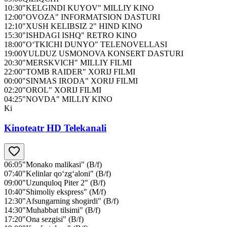
10:30
"KELGINDI KUYOV" MILLIY KINO
12:00
"OVOZA" INFORMATSION DASTURI
12:10
"XUSH KELIBSIZ 2" HIND KINO
15:30
"ISHDAGI ISHQ" RETRO KINO
18:00
"O‘TKICHI DUNYO" TELENOVELLASI
19:00
YULDUZ USMONOVA KONSERT DASTURI
20:30
"MERSKVICH" MILLIY FILMI
22:00
"TOMB RAIDER" XORIJ FILMI
00:00
"SINMAS IRODA" XORIJ FILMI
02:20
"OROL" XORIJ FILMI
04:25
"NOVDA" MILLIY KINO
Ki
Kinoteatr HD Telekanali
06:05
"Monako malikasi" (B/f)
07:40
"Kelinlar qo‘zg‘aloni" (B/f)
09:00
"Uzunquloq Piter 2" (B/f)
10:40
"Shimoliy ekspress" (M/f)
12:30
"Afsungarning shogirdi" (B/f)
14:30
"Muhabbat tilsimi" (B/f)
17:20
"Ona sezgisi" (B/f)