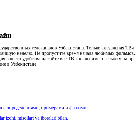
лайн
сударственных телеканалов Узбекистана. Только актуальная ТВ-
ижайшую неделю. Не пропустите время начала любимых фильмов, 
я вашего удобства на сайте все ТВ каналы имеют ссылку на просм
ие в Узбекистане.
ов с определениями, примерами и фразами.
r izohi, misollari va iboralari bilan.