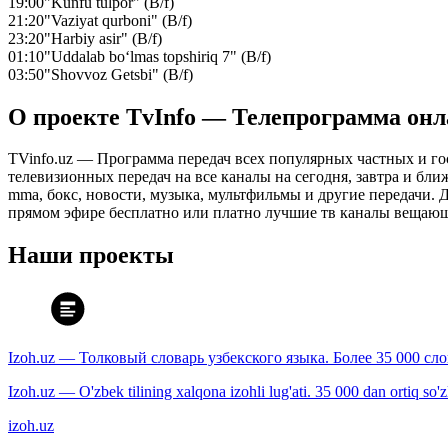
19:00
"Kunfu tulpor" (B/f)
21:20
"Vaziyat qurboni" (B/f)
23:20
"Harbiy asir" (B/f)
01:10
"Uddalab bo‘lmas topshiriq 7" (B/f)
03:50
"Shovvoz Getsbi" (B/f)
О проекте TvInfo — Телепрограмма он
TVinfo.uz — Программа передач всех популярных частных и го
телевизионных передач на все каналы на сегодня, завтра и бл
mma, бокс, новости, музыка, мультфильмы и другие передачи. Дл
прямом эфире бесплатно или платно лучшие тв каналы вещающ
Наши проекты
Izoh.uz — Толковый словарь узбекского языка. Более 35 000 сл
Izoh.uz — O'zbek tilining xalqona izohli lug'ati. 35 000 dan ortiq so'zla
izoh.uz