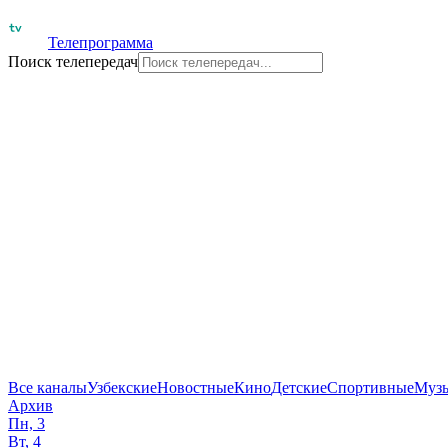
Телепрограмма
Поиск телепередач
Все каналы
Узбекские
Новостные
Кино
Детские
Спортивные
Муз
Архив
Пн, 3
Вт, 4