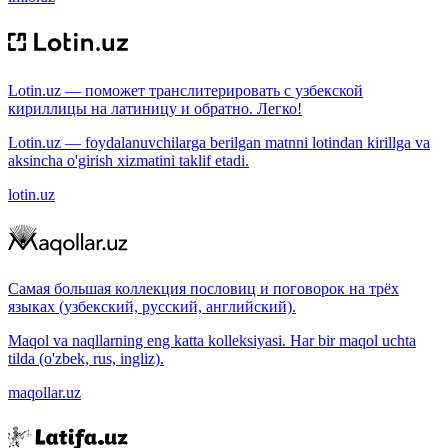
Lotin.uz — поможет транслитерировать с узбекской
кириллицы на латиницу и обратно. Легко!
Lotin.uz — foydalanuvchilarga berilgan matnni lotindan kirillga va
aksincha o'girish xizmatini taklif etadi.
lotin.uz
Самая большая коллекция пословиц и поговорок на трёх
языках (узбекский, русский, английский).
Maqol va naqllarning eng katta kolleksiyasi. Har bir maqol uchta
tilda (o'zbek, rus, ingliz).
maqollar.uz