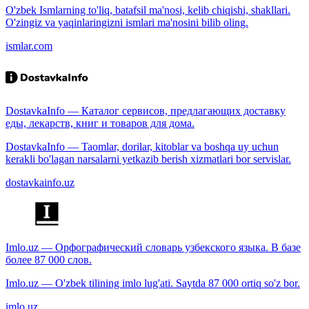
O'zbek Ismlarning to'liq, batafsil ma'nosi, kelib chiqishi, shakllari.
O'zingiz va yaqinlaringizni ismlari ma'nosini bilib oling.
ismlar.com
DostavkaInfo — Каталог сервисов, предлагающих доставку
еды, лекарств, книг и товаров для дома.
DostavkaInfo — Taomlar, dorilar, kitoblar va boshqa uy uchun
kerakli bo'lagan narsalarni yetkazib berish xizmatlari bor servislar.
dostavkainfo.uz
Imlo.uz — Орфографический словарь узбекского языка. В базе
более 87 000 слов.
Imlo.uz — O'zbek tilining imlo lug'ati. Saytda 87 000 ortiq so'z bor.
imlo.uz