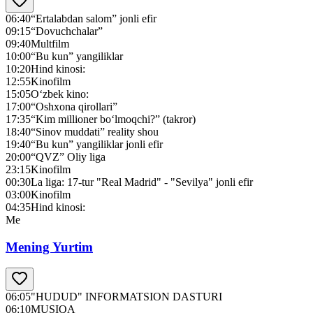
06:40
“Ertalabdan salom” jonli efir
09:15
“Dovuchchalar”
09:40
Multfilm
10:00
“Bu kun” yangiliklar
10:20
Hind kinosi:
12:55
Kinofilm
15:05
O‘zbek kino:
17:00
“Oshxona qirollari”
17:35
“Kim millioner bo‘lmoqchi?” (takror)
18:40
“Sinov muddati” reality shou
19:40
“Bu kun” yangiliklar jonli efir
20:00
“QVZ” Оliy liga
23:15
Kinofilm
00:30
La liga: 17-tur "Real Madrid" - "Sevilya" jonli efir
03:00
Kinofilm
04:35
Hind kinosi:
Me
Mening Yurtim
06:05
"HUDUD" INFORMATSION DASTURI
06:10
MUSIQA