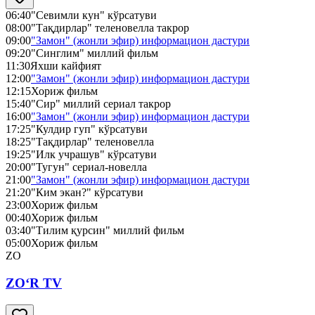
06:40
"Севимли кун" кўрсатуви
08:00
"Тақдирлар" теленовелла такрор
09:00
"Замон" (жонли эфир) информацион дастури
09:20
"Синглим" миллий фильм
11:30
Яхши кайфият
12:00
"Замон" (жонли эфир) информацион дастури
12:15
Хориж фильм
15:40
"Сир" миллий сериал такрор
16:00
"Замон" (жонли эфир) информацион дастури
17:25
"Кулдир гуп" кўрсатуви
18:25
"Тақдирлар" теленовелла
19:25
"Илк учрашув" кўрсатуви
20:00
"Тугун" сериал-новелла
21:00
"Замон" (жонли эфир) информацион дастури
21:20
"Ким экан?" кўрсатуви
23:00
Хориж фильм
00:40
Хориж фильм
03:40
"Тилим қурсин" миллий фильм
05:00
Хориж фильм
ZO
ZO‘R TV