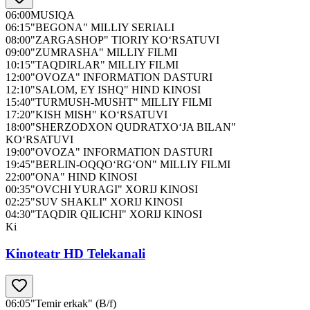
06:00
MUSIQA
06:15
"BEGONA" MILLIY SERIALI
08:00
"ZARGASHOP" TIORIY KO‘RSATUVI
09:00
"ZUMRASHA" MILLIY FILMI
10:15
"TAQDIRLAR" MILLIY FILMI
12:00
"OVOZA" INFORMATION DASTURI
12:10
"SALOM, EY ISHQ" HIND KINOSI
15:40
"TURMUSH-MUSHT" MILLIY FILMI
17:20
"KISH MISH" KO‘RSATUVI
18:00
"SHERZODXON QUDRATXO‘JA BILAN"
KO‘RSATUVI
19:00
"OVOZA" INFORMATION DASTURI
19:45
"BERLIN-OQQO‘RG‘ON" MILLIY FILMI
22:00
"ONA" HIND KINOSI
00:35
"OVCHI YURAGI" XORIJ KINOSI
02:25
"SUV SHAKLI" XORIJ KINOSI
04:30
"TAQDIR QILICHI" XORIJ KINOSI
Ki
Kinoteatr HD Telekanali
06:05
"Temir erkak" (B/f)