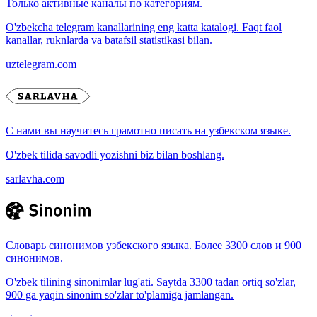
Только активные каналы по категориям.
O'zbekcha telegram kanallarining eng katta katalogi. Faqt faol
kanallar, ruknlarda va batafsil statistikasi bilan.
uztelegram.com
С нами вы научитесь грамотно писать на узбекском языке.
O'zbek tilida savodli yozishni biz bilan boshlang.
sarlavha.com
Словарь синонимов узбекского языка. Более 3300 слов и 900
синонимов.
O'zbek tilining sinonimlar lug'ati. Saytda 3300 tadan ortiq so'zlar,
900 ga yaqin sinonim so'zlar to'plamiga jamlangan.