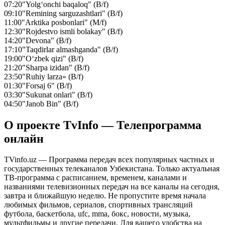
07:20
"Yolg‘onchi baqaloq" (B/f)
09:10
"Remining sarguzashtlari" (B/f)
11:00
"Arktika posbonlari" (M/f)
12:30
"Rojdestvo ismli bolakay" (B/f)
14:20
"Devona" (B/f)
17:10
"Taqdirlar almashganda" (B/f)
19:00
"O‘zbek qizi" (B/f)
21:20
"Sharpa izidan" (B/f)
23:50
"Ruhiy larza» (B/f)
01:30
"Forsaj 6" (B/f)
03:30
"Sukunat onlari" (B/f)
04:50
"Janob Bin" (B/f)
О проекте TvInfo — Телепрограмма
онлайн
TVinfo.uz — Программа передач всех популярных частных и
государственных телеканалов Узбекистана. Только актуальная
ТВ-программа с расписанием, временем, каналами и
названиями телевизионных передач на все каналы на сегодня,
завтра и ближайшую неделю. Не пропустите время начала
любимых фильмов, сериалов, спортивных трансляций
футбола, баскетбола, ufc, mma, бокс, новости, музыка,
мультфильмы и другие передачи. Для вашего удобства на