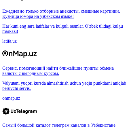
Ежедневно только отборные анекдоты, смешные картинки.
Кузница юмора на узбекском языке!
Har kuni eng sara latifalar va kulguli rasmlar. O'zbek tilidagi kulgu
markazi!
latifa.uz
Сервис, помогающий найти ближайшие пункты обмена
валюты с выгодным курсом.
Valyutani yuqori kursda almashtirish uchun yaqin punktlarni aniqlab
beruvchi servis.
onmap.uz
Самый большой каталог телеграм каналов в Узбекистане.