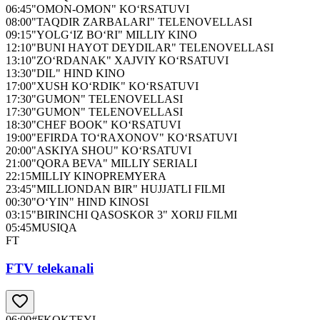
06:45
"OMON-OMON" KO‘RSATUVI
08:00
"TAQDIR ZARBALARI" TELENOVELLASI
09:15
"YOLG‘IZ BO‘RI" MILLIY KINO
12:10
"BUNI HAYOT DEYDILAR" TELENOVELLASI
13:10
"ZO‘RDANAK" XAJVIY KO‘RSATUVI
13:30
"DIL" HIND KINO
17:00
"XUSH KO‘RDIK" KO‘RSATUVI
17:30
"GUMON" TELENOVELLASI
17:30
"GUMON" TELENOVELLASI
18:30
"CHEF BOOK" KO‘RSATUVI
19:00
"EFIRDA TO‘RAXONOV" KO‘RSATUVI
20:00
"ASKIYA SHOU" KO‘RSATUVI
21:00
"QORA BEVA" MILLIY SERIALI
22:15
MILLIY KINOPREMYERA
23:45
"MILLIONDAN BIR" HUJJATLI FILMI
00:30
"O‘YIN" HIND KINOSI
03:15
"BIRINCHI QASOSKOR 3" XORIJ FILMI
05:45
MUSIQA
FT
FTV telekanali
06:00
#FKOKTEYL