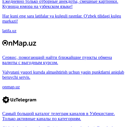
Ежедневно только отборные анекдоты, смешные картинки.
Кузница юмора на узбекском языке!
Har kuni eng sara latifalar va kulguli rasmlar. O'zbek tilidagi kulgu
markazi!
latifa.uz
Сервис, помогающий найти ближайшие пункты обмена
валюты с выгодным курсом.
Valyutani yuqori kursda almashtirish uchun yaqin punktlarni aniqlab
beruvchi servis.
onmap.uz
Самый большой каталог телеграм каналов в Узбекистане.
Только активные каналы по категориям.