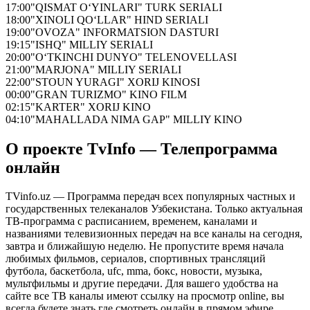
17:00
"QISMAT O‘YINLARI" TURK SERIALI
18:00
"XINOLI QO‘LLAR" HIND SERIALI
19:00
"OVOZA" INFORMATSION DASTURI
19:15
"ISHQ" MILLIY SERIALI
20:00
"O‘TKINCHI DUNYO" TELENOVELLASI
21:00
"MARJONA" MILLIY SERIALI
22:00
"STOUN YURAGI" XORIJ KINOSI
00:00
"GRAN TURIZMO" KINO FILM
02:15
"KARTER" XORIJ KINO
04:10
"MAHALLADA NIMA GAP" MILLIY KINO
О проекте TvInfo — Телепрограмма
онлайн
TVinfo.uz — Программа передач всех популярных частных и
государственных телеканалов Узбекистана. Только актуальная
ТВ-программа с расписанием, временем, каналами и
названиями телевизионных передач на все каналы на сегодня,
завтра и ближайшую неделю. Не пропустите время начала
любимых фильмов, сериалов, спортивных трансляций
футбола, баскетбола, ufc, mma, бокс, новости, музыка,
мультфильмы и другие передачи. Для вашего удобства на
сайте все ТВ каналы имеют ссылку на просмотр online, вы
всегда будете знать где смотреть онлайн в прямом эфире