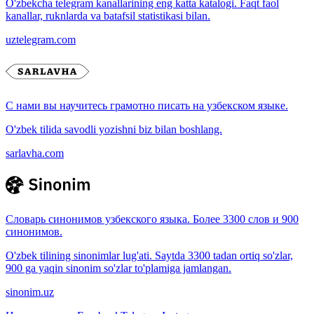
O'zbekcha telegram kanallarining eng katta katalogi. Faqt faol
kanallar, ruknlarda va batafsil statistikasi bilan.
uztelegram.com
С нами вы научитесь грамотно писать на узбекском языке.
O'zbek tilida savodli yozishni biz bilan boshlang.
sarlavha.com
Словарь синонимов узбекского языка. Более 3300 слов и 900
синонимов.
O'zbek tilining sinonimlar lug'ati. Saytda 3300 tadan ortiq so'zlar,
900 ga yaqin sinonim so'zlar to'plamiga jamlangan.
sinonim.uz