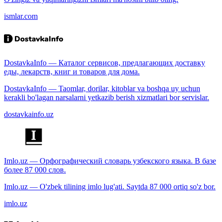
ismlar.com
DostavkaInfo — Каталог сервисов, предлагающих доставку
еды, лекарств, книг и товаров для дома.
DostavkaInfo — Taomlar, dorilar, kitoblar va boshqa uy uchun
kerakli bo'lagan narsalarni yetkazib berish xizmatlari bor servislar.
dostavkainfo.uz
Imlo.uz — Орфографический словарь узбекского языка. В базе
более 87 000 слов.
Imlo.uz — O'zbek tilining imlo lug'ati. Saytda 87 000 ortiq so'z bor.
imlo.uz