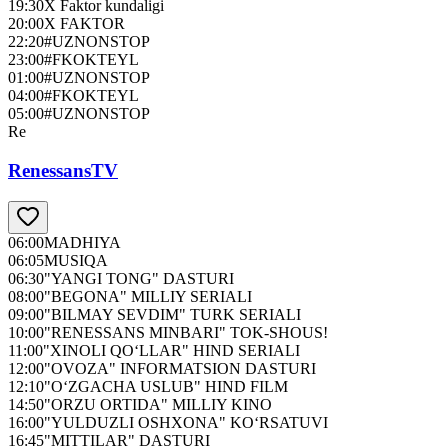
19:30
X Faktor kundaligi
20:00
X FAKTOR
22:20
#UZNONSTOP
23:00
#FKOKTEYL
01:00
#UZNONSTOP
04:00
#FKOKTEYL
05:00
#UZNONSTOP
Re
RenessansTV
06:00
MADHIYA
06:05
MUSIQA
06:30
"YANGI TONG" DASTURI
08:00
"BEGONA" MILLIY SERIALI
09:00
"BILMAY SEVDIM" TURK SERIALI
10:00
"RENESSANS MINBARI" TOK-SHOUS!
11:00
"XINOLI QO‘LLAR" HIND SERIALI
12:00
"OVOZA" INFORMATSION DASTURI
12:10
"O‘ZGACHA USLUB" HIND FILM
14:50
"ORZU ORTIDA" MILLIY KINO
16:00
"YULDUZLI OSHXONA" KO‘RSATUVI
16:45
"MITTILAR" DASTURI