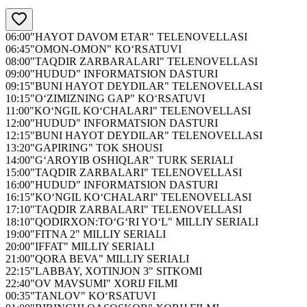
06:00
"HAYOT DAVOM ETAR" TELENOVELLASI
06:45
"OMON-OMON" KO‘RSATUVI
08:00
"TAQDIR ZARBARALARI" TELENOVELLASI
09:00
"HUDUD" INFORMATSION DASTURI
09:15
"BUNI HAYOT DEYDILAR" TELENOVELLASI
10:15
"O‘ZIMIZNING GAP" KO‘RSATUVI
11:00
"KO‘NGIL KO‘CHALARI" TELENOVELLASI
12:00
"HUDUD" INFORMATSION DASTURI
12:15
"BUNI HAYOT DEYDILAR" TELENOVELLASI
13:20
"GAPIRING" TOK SHOUSI
14:00
"G‘AROYIB OSHIQLAR" TURK SERIALI
15:00
"TAQDIR ZARBALARI" TELENOVELLASI
16:00
"HUDUD" INFORMATSION DASTURI
16:15
"KO‘NGIL KO‘CHALARI" TELENOVELLASI
17:10
"TAQDIR ZARBALARI" TELENOVELLASI
18:10
"QODIRXON:TO‘G‘RI YO‘L" MILLIY SERIALI
19:00
"FITNA 2" MILLIY SERIALI
20:00
"IFFAT" MILLIY SERIALI
21:00
"QORA BEVA" MILLIY SERIALI
22:15
"LABBAY, XOTINJON 3" SITKOMI
22:40
"OV MAVSUMI" XORIJ FILMI
00:35
"TANLOV" KO‘RSATUVI