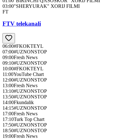
01:00
"BIRINCHI QASOSKOR" XORIJ FILMI
03:00
"SHERYURAK" XORIJ FILMI
FT
FTV telekanali
06:00
#FKOKTEYL
07:00
#UZNONSTOP
09:00
Fresh News
09:10
#UZNONSTOP
10:00
#FKOKTEYL
11:00
YouTube Chart
12:00
#UZNONSTOP
13:00
Fresh News
13:10
#UZNONSTOP
13:50
#UZNONSTOP
14:00
Fkundalik
14:15
#UZNONSTOP
17:00
Fresh News
17:10
Turk Top Chart
17:50
#UZNONSTOP
18:50
#UZNONSTOP
19:00
Fresh News