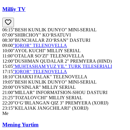
Milliy TV
06:15
"BESH KUNLIK DUNYO" MINI-SERIAL
07:00
"SHIRCHOY" KO‘RSATUVI
08:30
"BUNCHALAR ZO‘RSAN" DASTURI
09:00
"IQROR" TELENOVELLA
10:00
"AYOL KUCHI" MILLIY SERIAL
11:00
"OTALAR SO‘ZI" TELENOVELLA
12:00
"DUSHMAN QUDALAR 2" PREMYERA (HIND)
15:05
"MUHTASHAM YUZ YIL" TURK TELESERIALI
17:15
"IQROR" TELENOVELLA
18:10
"CHARXI FALAK" TELENOVELLA
19:05
"BESH KUNLIK DUNYO" MINI-SERIAL
20:00
"OVSINLAR" MILLIY SERIAL
21:00
"MILLAR" INFORMATSION-SHOU DASTURI
21:25
"TOZALOVCHI" MILLIY SERIAL
22:20
"O‘G‘IRLANGAN QIZ 3" PREMYERA (XORIJ)
23:15
"KELAJAK JANGCHILARI" (XORIJ)
Me
Mening Yurtim