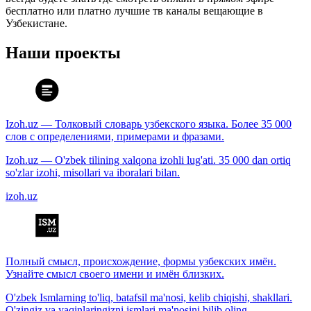
бесплатно или платно лучшие тв каналы вещающие в
Узбекистане.
Наши проекты
Izoh.uz — Толковый словарь узбекского языка. Более 35 000
слов с определениями, примерами и фразами.
Izoh.uz — O'zbek tilining xalqona izohli lug'ati. 35 000 dan ortiq
so'zlar izohi, misollari va iboralari bilan.
izoh.uz
Полный смысл, происхождение, формы узбекских имён.
Узнайте смысл своего имени и имён близких.
O'zbek Ismlarning to'liq, batafsil ma'nosi, kelib chiqishi, shakllari.
O'zingiz va yaqinlaringizni ismlari ma'nosini bilib oling.