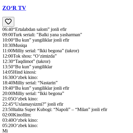
ZO‘R TV
06:40
“Ertalabdan salom” jonli efir
09:00
Turk seriali: "Balki yana yasharman"
10:00
“Bu kun” yangiliklar jonli efir
10:30
Musiqa
11:00
Milliy serial: “Ikki begona” (takror)
12:00
Tok shou: “O‘zimizda”
12:30
“Taqdimot” (takror)
13:50
“Bu kun” yangiliklar
14:05
Hind kinosi:
16:30
O‘zbek kino:
18:40
Milliy serial: “Nastarin”
19:40
“Bu kun” yangiliklar jonli efir
20:00
Milliy serial: “Ikki begona”
21:05
O‘zbek kino:
22:45
“Uxlamaysizmi?” jonli efir
23:50
Italita Super Kubogi: “Napoli” – “Milan” jonli efir
02:00
Kinofilm:
03:40
O‘zbek kino:
05:20
O‘zbek kino:
Mi