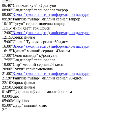
06:40
"Севимли кун" кўрсатуви
08:00
"Тақдирлар" теленовелла такрор
09:00
"Замон" (жонли эфир) информацион дастури
09:20
"Рангсиз гуллар" миллий сериал такрор
10:15
"Тугун" сериал-новелла такрор
11:15
"Янги ҳаёт" ток шоуси
12:00
"Замон" (жонли эфир) информацион дастури
12:15
Хориж фильм
15:00
"Лейла" Туркия сериали 69-қисм
16:00
"Замон" (жонли эфир) информацион дастури
16:15
"Қизим" миллий сериал 143-қисм
17:00
"Олов пазанда" кўрсатуви
17:55
"Тақдирлар" теленовелла
19:00
"Сир" миллий сериал 24-қисм
20:00
"Тугун" сериал-новелла
21:00
"Замон" (жонли эфир) информацион дастури
21:20
"Рангсиз гуллар" миллий сериал 98-қисм
22:10
Хориж фильм
23:50
Хориж фильм
01:45
"Тўқликга шўхлик" миллий фильм
03:00
Kino
05:00
Milliy kino
05:00
"Дард" миллий кино
ZO