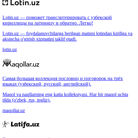
Lotin.uz — поможет транслитерировать с узбекской
кириллицы на латиницу и обратно. Легко!
Lotin.uz — foydalanuvchilarga berilgan matnni lotindan kirillga va
aksincha o'girish xizmatini taklif etadi.
lotin.uz
Самая большая коллекция пословиц и поговорок на трёх
языках (узбекский, русский, английский).
Maqol va naqllarning eng katta kolleksiyasi. Har bir maqol uchta
tilda (o'zbek, rus, ingliz).
maqollar.uz