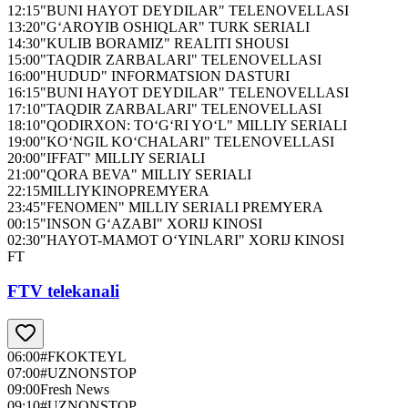
12:15
"BUNI HAYOT DEYDILAR" TELENOVELLASI
13:20
"G‘AROYIB OSHIQLAR" TURK SERIALI
14:30
"KULIB BORAMIZ" REALITI SHOUSI
15:00
"TAQDIR ZARBALARI" TELENOVELLASI
16:00
"HUDUD" INFORMATSION DASTURI
16:15
"BUNI HAYOT DEYDILAR" TELENOVELLASI
17:10
"TAQDIR ZARBALARI" TELENOVELLASI
18:10
"QODIRXON: TO‘G‘RI YO‘L" MILLIY SERIALI
19:00
"KO‘NGIL KO‘CHALARI" TELENOVELLASI
20:00
"IFFAT" MILLIY SERIALI
21:00
"QORA BEVA" MILLIY SERIALI
22:15
MILLIYKINOPREMYERA
23:45
"FENOMEN" MILLIY SERIALI PREMYERA
00:15
"INSON G‘AZABI" XORIJ KINOSI
02:30
"HAYOT-MAMOT O‘YINLARI" XORIJ KINOSI
FT
FTV telekanali
06:00
#FKOKTEYL
07:00
#UZNONSTOP
09:00
Fresh News
09:10
#UZNONSTOP