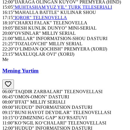
12:00
"IJARAGA OLINGAN KUYOV" PREMYERA (HIND)
15:05
"MUHTASHAM YUZ YIL" TURK TELESERIALI
16:15
"MAHALLA BATTLE" KULINAR SHOU
17:15
"IQROR" TELENOVELLA
18:10
"CHARXI FALAK" TELENOVELLA
19:05
"BESH KUNLIK DUNYO" MINI-SERIAL
20:00
"OVSINLAR" MILLIY SERIAL
21:00
"MILLAR" INFORMATSION-SHOU DASTURI
21:25
"TOZALOVCHI" MILLIY SERIAL
22:20
"O‘LIMDAN QOCHISH" PREMYERA (XORIJ)
23:15
"MAXLUQLAR OVI" (XORIJ)
Me
Mening Yurtim
06:00
"TAQDIR ZARBALARI" TELENOVELLASI
06:45
"OMON-OMON" DASTURI
08:00
"IFFAT" MILLIY SERIALI
09:00
"HUDUD" INFORMATSION DASTURI
09:15
"BUNI HAYOT DEYDILAR" TELENOVELLASI
10:15
"O‘ZIMIZNING GAP" KO‘RSATUVI
11:00
"KO‘NGIL KO‘CHALARI" TELENOVELLASI
12:00
"HUDUD" INFORMATSION DASTURI