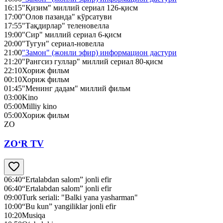
16:15
"Қизим" миллий сериал 126-қисм
17:00
"Олов пазанда" кўрсатуви
17:55
"Тақдирлар" теленовелла
19:00
"Сир" миллий сериал 6-қисм
20:00
"Тугун" сериал-новелла
21:00
"Замон" (жонли эфир) информацион дастури
21:20
"Рангсиз гуллар" миллий сериал 80-қисм
22:10
Хориж фильм
00:10
Хориж фильм
01:45
"Менинг дадам" миллий фильм
03:00
Kino
05:00
Milliy kino
05:00
Хориж фильм
ZO
ZO‘R TV
06:40
“Ertalabdan salom” jonli efir
06:40
“Ertalabdan salom” jonli efir
09:00
Turk seriali: "Balki yana yasharman"
10:00
“Bu kun” yangiliklar jonli efir
10:20
Musiqa