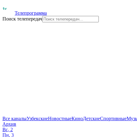
Телепрограмма
Поиск телепередач
Все каналы
Узбекские
Новостные
Кино
Детские
Спортивные
Муз
Архив
Вс, 2
Пн, 3