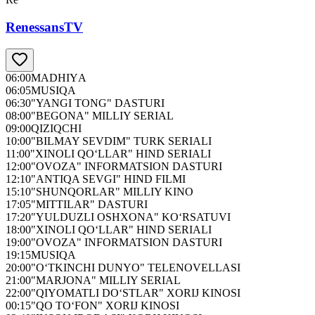
RenessansTV
06:00
MADHIYА
06:05
MUSIQA
06:30
"YANGI TONG" DASTURI
08:00
"BEGONA" MILLIY SERIAL
09:00
QIZIQCHI
10:00
"BILMAY SEVDIM" TURK SERIALI
11:00
"XINOLI QO‘LLAR" HIND SERIALI
12:00
"OVOZA" INFORMATSION DASTURI
12:10
"ANTIQA SEVGI" HIND FILMI
15:10
"SHUNQORLAR" MILLIY KINO
17:05
"MITTILAR" DASTURI
17:20
"YULDUZLI OSHXONA" KO‘RSATUVI
18:00
"XINOLI QO‘LLAR" HIND SERIALI
19:00
"OVOZA" INFORMATSION DASTURI
19:15
MUSIQA
20:00
"O‘TKINCHI DUNYO" TELENOVELLASI
21:00
"MARJONA" MILLIY SERIAL
22:00
"QIYOMATLI DO‘STLAR" XORIJ KINOSI
00:15
"QO TO‘FON" XORIJ KINOSI