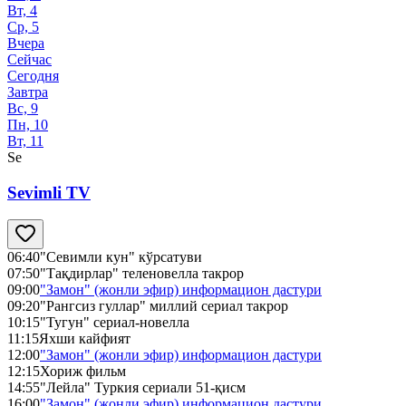
Вт, 4
Ср, 5
Вчера
Сейчас
Сегодня
Завтра
Вс, 9
Пн, 10
Вт, 11
Se
Sevimli TV
06:40
"Севимли кун" кўрсатуви
07:50
"Тақдирлар" теленовелла такрор
09:00
"Замон" (жонли эфир) информацион дастури
09:20
"Рангсиз гуллар" миллий сериал такрор
10:15
"Тугун" сериал-новелла
11:15
Яхши кайфият
12:00
"Замон" (жонли эфир) информацион дастури
12:15
Хориж фильм
14:55
"Лейла" Туркия сериали 51-қисм
16:00
"Замон" (жонли эфир) информацион дастури