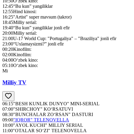
10:50
O‘zbek kino:
12:45
“Bu kun” yangiliklar
12:55
Hind kinosi:
16:25
"Artist" super mavsum (takror)
18:45
Milliy serial:
19:40
“Bu kun” yangiliklar jonli efir
20:00
Milliy serial:
21:00
U-17 World Cup: "Portugaliya" – "Braziliya" jonli efir
23:00
“Uxlamaysizmi?” jonli efir
00:20
Kinofilm:
02:00
Kinofilm:
04:00
O‘zbek kino:
05:10
O‘zbek kino:
Mi
Milliy TV
06:15
"BESH KUNLIK DUNYO" MINI-SERIAL
07:00
"SHIRCHOY" KO‘RSATUVI
08:30
"BUNCHALAR ZO‘RSAN" DASTURI
09:00
"IQROR" TELENOVELLA
10:00
"AYOL KUCHI" MILLIY SERIAL
11:00
"OTALAR SO‘ZI" TELENOVELLA