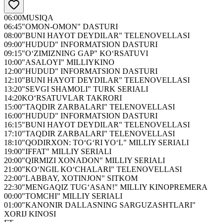
06:00
MUSIQA
06:45
"OMON-OMON" DASTURI
08:00
"BUNI HAYOT DEYDILAR" TELENOVELLASI
09:00
"HUDUD" INFORMATSION DASTURI
09:15
"O‘ZIMIZNING GAP" KO‘RSATUVI
10:00
"ASALOYI" MILLIYKINO
12:00
"HUDUD" INFORMATSION DASTURI
12:10
"BUNI HAYOT DEYDILAR" TELENOVELLASI
13:20
"SEVGI SHAMOLI" TURK SERIALI
14:20
KO‘RSATUVLAR TAKRORI
15:00
"TAQDIR ZARBALARI" TELENOVELLASI
16:00
"HUDUD" INFORMATSION DASTURI
16:15
"BUNI HAYOT DEYDILAR" TELENOVELLASI
17:10
"TAQDIR ZARBALARI" TELENOVELLASI
18:10
"QODIRXON: TO‘G‘RI YO‘L" MILLIY SERIALI
19:00
"IFFAT" MILLIY SERIALI
20:00
"QIRMIZI XONADON" MILLIY SERIALI
21:00
"KO‘NGIL KO‘CHALARI" TELENOVELLASI
22:00
"LABBAY, XOTINJON" SITKOM
22:30
"MENGAQIZ TUG‘ASAN!" MILLIY KINOPREMERA
00:00
"TOMCHI" MILLIY SERIALI
01:00
"KANONIR DALLASNING SARGUZASHTLARI"
XORIJ KINOSI