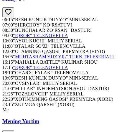
06:15
"BESH KUNLIK DUNYO" MINI-SERIAL
07:00
"SHIRCHOY" KO‘RSATUVI
08:30
"BUNCHALAR ZO‘RSAN" DASTURI
09:00
"IQROR" TELENOVELLA
10:00
"AYOL KUCHI" MILLIY SERIAL
11:00
"OTALAR SO‘ZI" TELENOVELLA
12:00
"OTAMNING QASOSI" PREMYERA (HIND)
15:05
"MUHTASHAM YUZ YIL" TURK TELESERIALI
16:15
"MAHALLA BATTLE" KULINAR SHOU
17:15
"IQROR" TELENOVELLA
18:10
"CHARXI FALAK" TELENOVELLA
19:05
"BESH KUNLIK DUNYO" MINI-SERIAL
20:00
"OVSINLAR" MILLIY SERIAL
21:00
"MILLAR" INFORMATSION-SHOU DASTURI
21:25
"TOZALOVCHI" MILLIY SERIAL
22:20
"XOTINIMNING QASOSI" PREMYERA (XORIJ)
23:15
"ZULMGA QARSHI" (XORIJ)
Me
Mening Yurtim