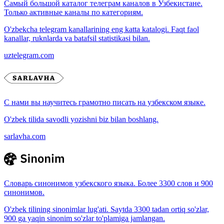
Самый большой каталог телеграм каналов в Узбекистане.
Только активные каналы по категориям.
O'zbekcha telegram kanallarining eng katta katalogi. Faqt faol
kanallar, ruknlarda va batafsil statistikasi bilan.
uztelegram.com
С нами вы научитесь грамотно писать на узбекском языке.
O'zbek tilida savodli yozishni biz bilan boshlang.
sarlavha.com
Словарь синонимов узбекского языка. Более 3300 слов и 900
синонимов.
O'zbek tilining sinonimlar lug'ati. Saytda 3300 tadan ortiq so'zlar,
900 ga yaqin sinonim so'zlar to'plamiga jamlangan.