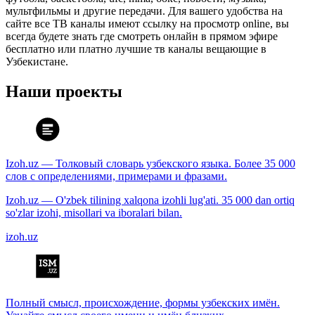
мультфильмы и другие передачи. Для вашего удобства на
сайте все ТВ каналы имеют ссылку на просмотр online, вы
всегда будете знать где смотреть онлайн в прямом эфире
бесплатно или платно лучшие тв каналы вещающие в
Узбекистане.
Наши проекты
Izoh.uz — Толковый словарь узбекского языка. Более 35 000
слов с определениями, примерами и фразами.
Izoh.uz — O'zbek tilining xalqona izohli lug'ati. 35 000 dan ortiq
so'zlar izohi, misollari va iboralari bilan.
izoh.uz
Полный смысл, происхождение, формы узбекских имён.