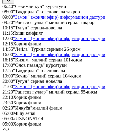
06:40
"Севимли кун" кўрсатуви
08:00
"Тақдирлар" теленовелла такрор
09:00
"Замон" (жонли эфир) информацион дастури
09:20
"Рангсиз гуллар" миллий сериал такрор
10:15
"Тугун" сериал-новелла
11:15
Яхши кайфият
12:00
"Замон" (жонли эфир) информацион дастури
12:15
Хориж фильм
14:55
"Лейла" Туркия сериали 26-қисм
16:00
"Замон" (жонли эфир) информацион дастури
16:15
"Қизим" миллий сериал 101-қисм
17:00
"Олов пазанда" кўрсатуви
17:55
"Тақдирлар" теленовелла
19:00
"Кечир" миллий сериал 104-қисм
20:00
"Тугун" сериал-новелла
21:00
"Замон" (жонли эфир) информацион дастури
21:20
"Рангсиз гуллар" миллий сериал 55-қисм
22:10
Хориж фильм
23:50
Хориж фильм
02:20
"Ичкуёв"миллий фильм
05:00
Milliy serial
05:00
#UZNONSTOP
05:00
Хориж фильм
ZO