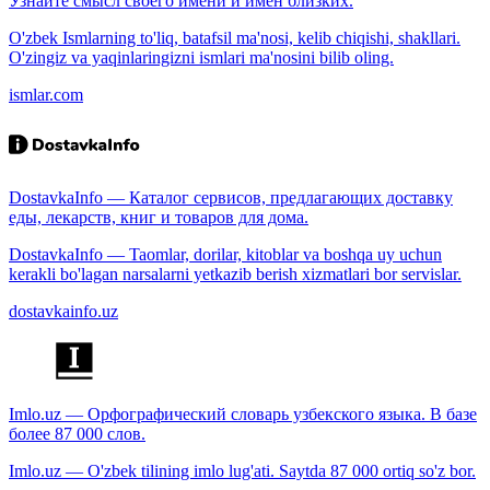
Узнайте смысл своего имени и имён близких.
O'zbek Ismlarning to'liq, batafsil ma'nosi, kelib chiqishi, shakllari.
O'zingiz va yaqinlaringizni ismlari ma'nosini bilib oling.
ismlar.com
DostavkaInfo — Каталог сервисов, предлагающих доставку
еды, лекарств, книг и товаров для дома.
DostavkaInfo — Taomlar, dorilar, kitoblar va boshqa uy uchun
kerakli bo'lagan narsalarni yetkazib berish xizmatlari bor servislar.
dostavkainfo.uz
Imlo.uz — Орфографический словарь узбекского языка. В базе
более 87 000 слов.
Imlo.uz — O'zbek tilining imlo lug'ati. Saytda 87 000 ortiq so'z bor.