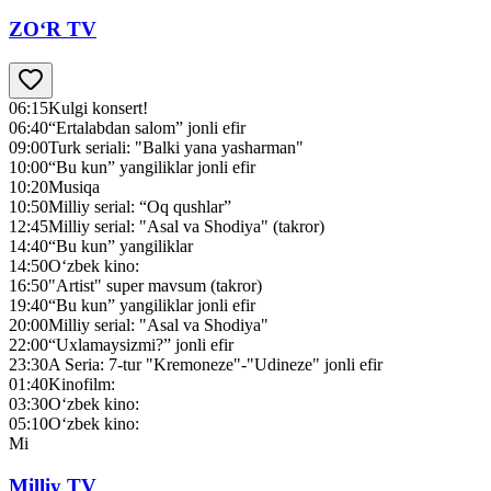
ZO‘R TV
06:15
Kulgi konsert!
06:40
“Ertalabdan salom” jonli efir
09:00
Turk seriali: "Balki yana yasharman"
10:00
“Bu kun” yangiliklar jonli efir
10:20
Musiqa
10:50
Milliy serial: “Oq qushlar”
12:45
Milliy serial: "Asal va Shodiya" (takror)
14:40
“Bu kun” yangiliklar
14:50
O‘zbek kino:
16:50
"Artist" super mavsum (takror)
19:40
“Bu kun” yangiliklar jonli efir
20:00
Milliy serial: "Asal va Shodiya"
22:00
“Uxlamaysizmi?” jonli efir
23:30
A Seria: 7-tur "Kremoneze"-"Udineze" jonli efir
01:40
Kinofilm:
03:30
O‘zbek kino:
05:10
O‘zbek kino:
Mi
Milliy TV