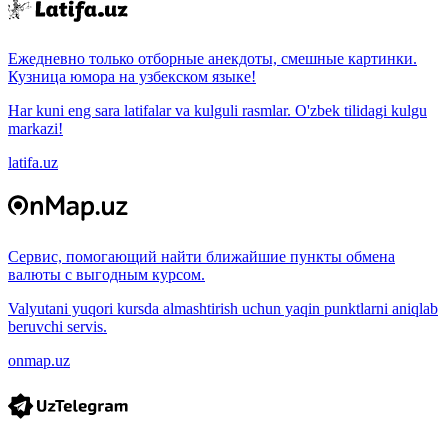
Ежедневно только отборные анекдоты, смешные картинки.
Кузница юмора на узбекском языке!
Har kuni eng sara latifalar va kulguli rasmlar. O'zbek tilidagi kulgu
markazi!
latifa.uz
Сервис, помогающий найти ближайшие пункты обмена
валюты с выгодным курсом.
Valyutani yuqori kursda almashtirish uchun yaqin punktlarni aniqlab
beruvchi servis.
onmap.uz