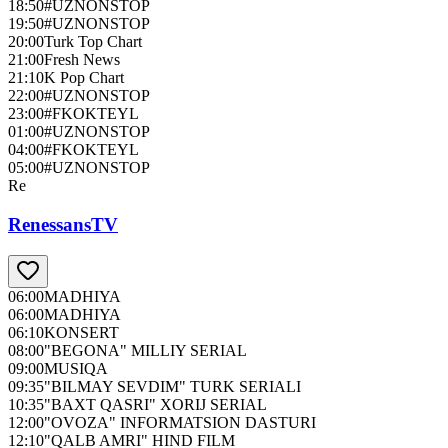
18:50
#UZNONSTOP
19:50
#UZNONSTOP
20:00
Turk Top Chart
21:00
Fresh News
21:10
K Pop Chart
22:00
#UZNONSTOP
23:00
#FKOKTEYL
01:00
#UZNONSTOP
04:00
#FKOKTEYL
05:00
#UZNONSTOP
Re
RenessansTV
06:00
MADHIYA
06:00
MADHIYA
06:10
KONSERT
08:00
"BEGONA" MILLIY SERIAL
09:00
MUSIQA
09:35
"BILMAY SEVDIM" TURK SERIALI
10:35
"BAXT QASRI" XORIJ SERIAL
12:00
"OVOZA" INFORMATSION DASTURI
12:10
"QALB AMRI" HIND FILM