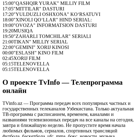
15:00
"QASHQIR YURAK" MILLIY FILM
17:05
"MITTILAR" DASTURI
17:20
"YULDUZLI OSHXONA" KO‘RSATUVI
18:00
"XINOLI QO‘LLAR" HIND SERIAL:
19:00
"OVOZA" INFORMATSION DASTURI
19:20
MUSIQA
19:50
"ZAHARLI TOMCHILAR" SERIALI
21:00
TIKAN" MILLIY SERIAL
22:00
"GEMINI" XORIJ KINOSI
00:00
"ESLASH" KINO FILM
02:45
XORIJ FILM
05:15
TELENOVELLA
05:15
TELENOVELLA
О проекте TvInfo — Телепрограмма
онлайн
TVinfo.uz — Программа передач всех популярных частных и
государственных телеканалов Узбекистана. Только актуальная
ТВ-программа с расписанием, временем, каналами и
названиями телевизионных передач на все каналы на сегодня,
завтра и ближайшую неделю. Не пропустите время начала
любимых фильмов, сериалов, спортивных трансляций
футбола, баскетбола, ufc, mma, бокс, новости, музыка,