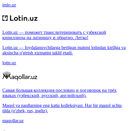
imlo.uz
Lotin.uz — поможет транслитерировать с узбекской
кириллицы на латиницу и обратно. Легко!
Lotin.uz — foydalanuvchilarga berilgan matnni lotindan kirillga va
aksincha o'girish xizmatini taklif etadi.
lotin.uz
Самая большая коллекция пословиц и поговорок на трёх
языках (узбекский, русский, английский).
Maqol va naqllarning eng katta kolleksiyasi. Har bir maqol uchta
tilda (o'zbek, rus, ingliz).
maqollar.uz