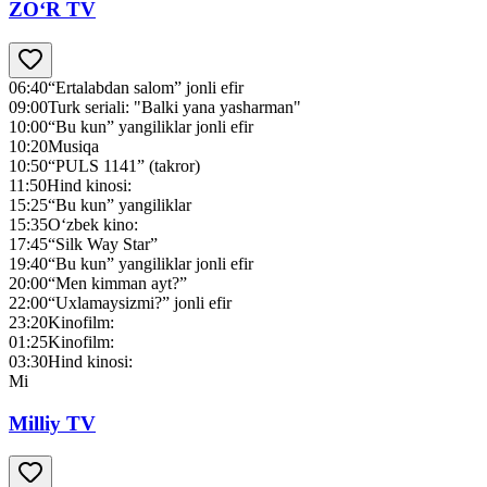
ZO‘R TV
06:40
“Ertalabdan salom” jonli efir
09:00
Turk seriali: "Balki yana yasharman"
10:00
“Bu kun” yangiliklar jonli efir
10:20
Musiqa
10:50
“PULS 1141” (takror)
11:50
Hind kinosi:
15:25
“Bu kun” yangiliklar
15:35
O‘zbek kino:
17:45
“Silk Way Star”
19:40
“Bu kun” yangiliklar jonli efir
20:00
“Men kimman ayt?”
22:00
“Uxlamaysizmi?” jonli efir
23:20
Kinofilm:
01:25
Kinofilm:
03:30
Hind kinosi:
Mi
Milliy TV