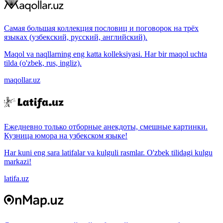
Самая большая коллекция пословиц и поговорок на трёх
языках (узбекский, русский, английский).
Maqol va naqllarning eng katta kolleksiyasi. Har bir maqol uchta
tilda (o'zbek, rus, ingliz).
maqollar.uz
Ежедневно только отборные анекдоты, смешные картинки.
Кузница юмора на узбекском языке!
Har kuni eng sara latifalar va kulguli rasmlar. O'zbek tilidagi kulgu
markazi!
latifa.uz