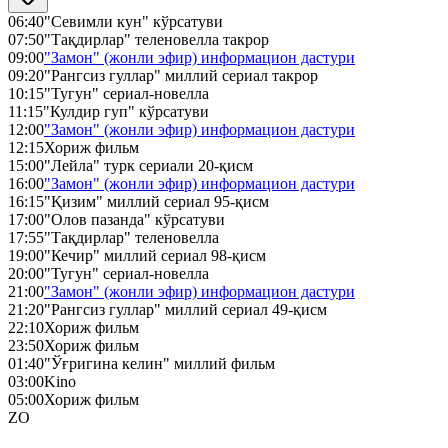
06:40
"Севимли кун" кўрсатуви
07:50
"Тақдирлар" теленовелла такрор
09:00
"Замон" (жонли эфир) информацион дастури
09:20
"Рангсиз гуллар" миллий сериал такрор
10:15
"Тугун" сериал-новелла
11:15
"Кулдир гуп" кўрсатуви
12:00
"Замон" (жонли эфир) информацион дастури
12:15
Хориж фильм
15:00
"Лейла" турк сериали 20-қисм
16:00
"Замон" (жонли эфир) информацион дастури
16:15
"Қизим" миллий сериал 95-қисм
17:00
"Олов пазанда" кўрсатуви
17:55
"Тақдирлар" теленовелла
19:00
"Кечир" миллий сериал 98-қисм
20:00
"Тугун" сериал-новелла
21:00
"Замон" (жонли эфир) информацион дастури
21:20
"Рангсиз гуллар" миллий сериал 49-қисм
22:10
Хориж фильм
23:50
Хориж фильм
01:40
"Ўғригина келин" миллий фильм
03:00
Kino
05:00
Хориж фильм
ZO