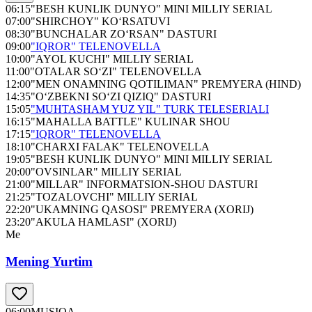
06:15
"BESH KUNLIK DUNYO" MINI MILLIY SERIAL
07:00
"SHIRCHOY" KO‘RSATUVI
08:30
"BUNCHALAR ZO‘RSAN" DASTURI
09:00
"IQROR" TELENOVELLA
10:00
"AYOL KUCHI" MILLIY SERIAL
11:00
"OTALAR SO‘ZI" TELENOVELLA
12:00
"MEN ONAMNING QOTILIMAN" PREMYERA (HIND)
14:35
"O‘ZBEKNI SO‘ZI QIZIQ" DASTURI
15:05
"MUHTASHAM YUZ YIL" TURK TELESERIALI
16:15
"MAHALLA BATTLE" KULINAR SHOU
17:15
"IQROR" TELENOVELLA
18:10
"CHARXI FALAK" TELENOVELLA
19:05
"BESH KUNLIK DUNYO" MINI MILLIY SERIAL
20:00
"OVSINLAR" MILLIY SERIAL
21:00
"MILLAR" INFORMATSION-SHOU DASTURI
21:25
"TOZALOVCHI" MILLIY SERIAL
22:20
"UKAMNING QASOSI" PREMYERA (XORIJ)
23:20
"AKULA HAMLASI" (XORIJ)
Me
Mening Yurtim
06:00
MUSIQA