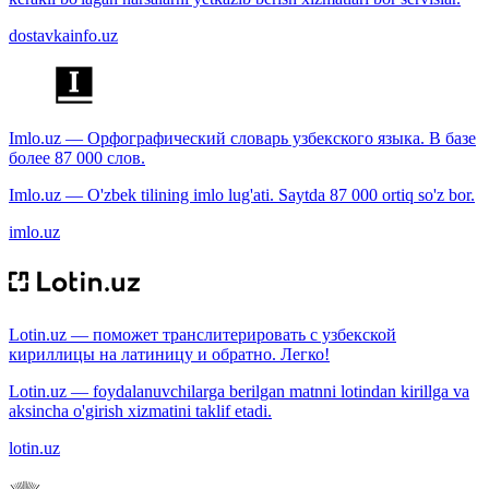
dostavkainfo.uz
Imlo.uz — Орфографический словарь узбекского языка. В базе
более 87 000 слов.
Imlo.uz — O'zbek tilining imlo lug'ati. Saytda 87 000 ortiq so'z bor.
imlo.uz
Lotin.uz — поможет транслитерировать с узбекской
кириллицы на латиницу и обратно. Легко!
Lotin.uz — foydalanuvchilarga berilgan matnni lotindan kirillga va
aksincha o'girish xizmatini taklif etadi.
lotin.uz