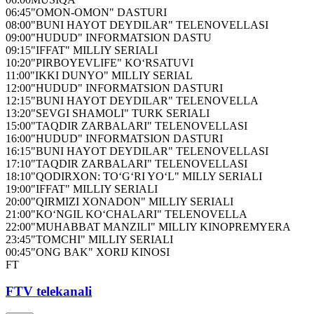
06:45
"OMON-OMON" DASTURI
08:00
"BUNI HAYOT DEYDILAR" TELENOVELLASI
09:00
"HUDUD" INFORMATSION DASTU
09:15
"IFFAT" MILLIY SERIALI
10:20
"PIRBOYEVLIFE" KO‘RSATUVI
11:00
"IKKI DUNYO" MILLIY SERIAL
12:00
"HUDUD" INFORMATSION DASTURI
12:15
"BUNI HAYOT DEYDILAR" TELENOVELLA
13:20
"SEVGI SHAMOLI" TURK SERIALI
15:00
"TAQDIR ZARBALARI" TELENOVELLASI
16:00
"HUDUD" INFORMATSION DASTURI
16:15
"BUNI HAYOT DEYDILAR" TELENOVELLASI
17:10
"TAQDIR ZARBALARI" TELENOVELLASI
18:10
"QODIRXON: TO‘G‘RI YO‘L" MILLY SERIALI
19:00
"IFFAT" MILLIY SERIALI
20:00
"QIRMIZI XONADON" MILLIY SERIALI
21:00
"KO‘NGIL KO‘CHALARI" TELENOVELLA
22:00
"MUHABBAT MANZILI" MILLIY KINOPREMYERA
23:45
"TOMCHI" MILLIY SERIALI
00:45
"ONG BAK" XORIJ KINOSI
FT
FTV telekanali