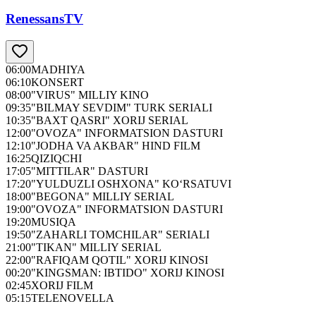
RenessansTV
06:00
MADHIYA
06:10
KONSERT
08:00
"VIRUS" MILLIY KINO
09:35
"BILMAY SEVDIM" TURK SERIALI
10:35
"BAXT QASRI" XORIJ SERIAL
12:00
"OVOZA" INFORMATSION DASTURI
12:10
"JODHA VA AKBAR" HIND FILM
16:25
QIZIQCHI
17:05
"MITTILAR" DASTURI
17:20
"YULDUZLI OSHXONA" KO‘RSATUVI
18:00
"BEGONA" MILLIY SERIAL
19:00
"OVOZA" INFORMATSION DASTURI
19:20
MUSIQA
19:50
"ZAHARLI TOMCHILAR" SERIALI
21:00
"TIKAN" MILLIY SERIAL
22:00
"RAFIQAM QOTIL" XORIJ KINOSI
00:20
"KINGSMAN: IBTIDO" XORIJ KINOSI
02:45
XORIJ FILM
05:15
TELENOVELLA