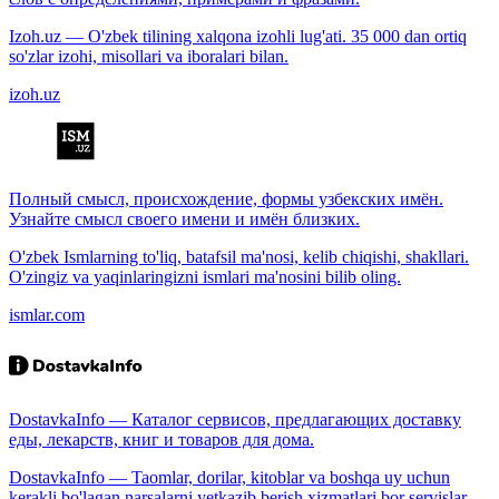
Izoh.uz — O'zbek tilining xalqona izohli lug'ati. 35 000 dan ortiq
so'zlar izohi, misollari va iboralari bilan.
izoh.uz
Полный смысл, происхождение, формы узбекских имён.
Узнайте смысл своего имени и имён близких.
O'zbek Ismlarning to'liq, batafsil ma'nosi, kelib chiqishi, shakllari.
O'zingiz va yaqinlaringizni ismlari ma'nosini bilib oling.
ismlar.com
DostavkaInfo — Каталог сервисов, предлагающих доставку
еды, лекарств, книг и товаров для дома.
DostavkaInfo — Taomlar, dorilar, kitoblar va boshqa uy uchun
kerakli bo'lagan narsalarni yetkazib berish xizmatlari bor servislar.