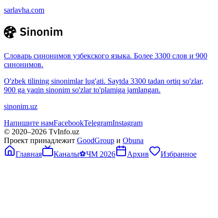
sarlavha.com
Словарь синонимов узбекского языка. Более 3300 слов и 900
синонимов.
O'zbek tilining sinonimlar lug'ati. Saytda 3300 tadan ortiq so'zlar,
900 ga yaqin sinonim so'zlar to'plamiga jamlangan.
sinonim.uz
Напишите нам
Facebook
Telegram
Instagram
© 2020–
2026
TvInfo.uz
Проект принадлежит
GoodGroup
и
Obuna
Главная
Каналы
⚽
ЧМ 2026
Архив
Избранное