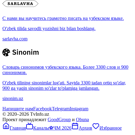
С нами вы научитесь грамотно писать на узбекском языке.
O'zbek tilida savodli yozishni biz bilan boshlang.
sarlavha.com
Словарь синонимов узбекского языка. Более 3300 слов и 900
синонимов.
O'zbek tilining sinonimlar lug'ati. Saytda 3300 tadan ortiq so'zlar,
900 ga yaqin sinonim so'zlar to'plamiga jamlangan.
sinonim.uz
Напишите нам
Facebook
Telegram
Instagram
© 2020–
2026
TvInfo.uz
Проект принадлежит
GoodGroup
и
Obuna
Главная
Каналы
⚽
ЧМ 2026
Архив
Избранное