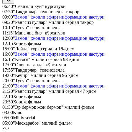
06:40
"Севимли кун" кўрсатуви
07:50
"Тақдирлар" теленовелла такрор
09:00
"Замон" (жонли эфир) информацион дастури
09:20
"Рангсиз гуллар" миллий сериал такрор
10:15
"Тугун" сериал-новелла
11:15
"Мана яна биз" кўрсатуви
12:00
"Замон" (жонли эфир) информацион дастури
12:15
Хориж фильм
15:00
"Лейла" турк сериали 18-қисм
16:00
"Замон" (жонли эфир) информацион дастури
16:15
"Қизим" миллий сериал 93-қисм
17:00
"Олов пазанда" кўрсатуви
17:55
"Тақдирлар" теленовелла
19:00
"Кечир" миллий сериал 96-қисм
20:00
"Тугун" сериал-новелла
21:00
"Замон" (жонли эфир) информацион дастури
21:20
"Рангсиз гуллар" миллий сериал 47-қисм
22:10
Хориж фильм
23:50
Хориж фильм
01:30
"Эр бермоқ жон бермоқ" миллий фильм
03:00
Kino
05:00
Milliy serial
05:00
"Масхарабоз" миллий фильм
ZO