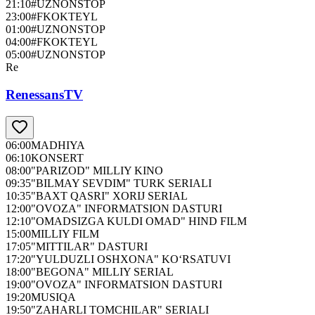
21:10
#UZNONSTOP
23:00
#FKOKTEYL
01:00
#UZNONSTOP
04:00
#FKOKTEYL
05:00
#UZNONSTOP
Re
RenessansTV
06:00
MADHIYA
06:10
KONSERT
08:00
"PARIZOD" MILLIY KINO
09:35
"BILMAY SEVDIM" TURK SERIALI
10:35
"BAXT QASRI" XORIJ SERIAL
12:00
"OVOZA" INFORMATSION DASTURI
12:10
"OMADSIZGA KULDI OMAD" HIND FILM
15:00
MILLIY FILM
17:05
"MITTILAR" DASTURI
17:20
"YULDUZLI OSHXONA" KO‘RSATUVI
18:00
"BEGONA" MILLIY SERIAL
19:00
"OVOZA" INFORMATSION DASTURI
19:20
MUSIQA
19:50
"ZAHARLI TOMCHILAR" SERIALI