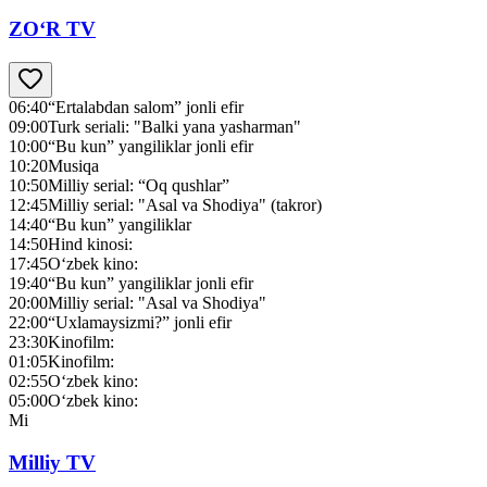
ZO‘R TV
06:40
“Ertalabdan salom” jonli efir
09:00
Turk seriali: "Balki yana yasharman"
10:00
“Bu kun” yangiliklar jonli efir
10:20
Musiqa
10:50
Milliy serial: “Oq qushlar”
12:45
Milliy serial: "Asal va Shodiya" (takror)
14:40
“Bu kun” yangiliklar
14:50
Hind kinosi:
17:45
O‘zbek kino:
19:40
“Bu kun” yangiliklar jonli efir
20:00
Milliy serial: "Asal va Shodiya"
22:00
“Uxlamaysizmi?” jonli efir
23:30
Kinofilm:
01:05
Kinofilm:
02:55
O‘zbek kino:
05:00
O‘zbek kino:
Mi
Milliy TV