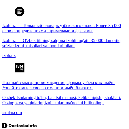
Izoh.uz — Толковый словарь узбекского языка. Более 35 000
слов с определениями, примерами и фразами.
Izoh.uz — O'zbek tilining xalqona izohli lug'ati. 35 000 dan ortiq
so'zlar izohi, misollari va iboralari bilan.
izoh.uz
Полный смысл, происхождение, формы узбекских имён.
Узнайте смысл своего имени и имён близких.
O'zbek Ismlarning to'liq, batafsil ma'nosi, kelib chiqishi, shakllari.
O'zingiz va yaqinlaringizni ismlari ma'nosini bilib oling.
ismlar.com