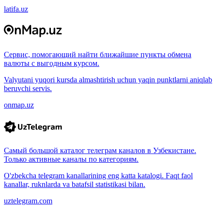
latifa.uz
Сервис, помогающий найти ближайшие пункты обмена
валюты с выгодным курсом.
Valyutani yuqori kursda almashtirish uchun yaqin punktlarni aniqlab
beruvchi servis.
onmap.uz
Самый большой каталог телеграм каналов в Узбекистане.
Только активные каналы по категориям.
O'zbekcha telegram kanallarining eng katta katalogi. Faqt faol
kanallar, ruknlarda va batafsil statistikasi bilan.
uztelegram.com