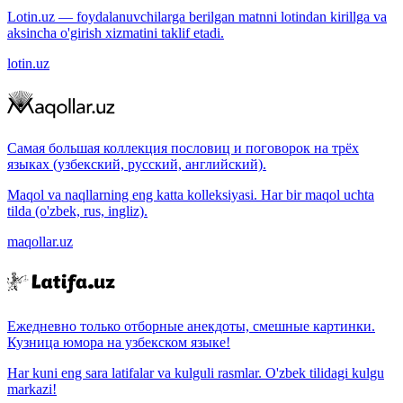
Lotin.uz — foydalanuvchilarga berilgan matnni lotindan kirillga va
aksincha o'girish xizmatini taklif etadi.
lotin.uz
Самая большая коллекция пословиц и поговорок на трёх
языках (узбекский, русский, английский).
Maqol va naqllarning eng katta kolleksiyasi. Har bir maqol uchta
tilda (o'zbek, rus, ingliz).
maqollar.uz
Ежедневно только отборные анекдоты, смешные картинки.
Кузница юмора на узбекском языке!
Har kuni eng sara latifalar va kulguli rasmlar. O'zbek tilidagi kulgu
markazi!