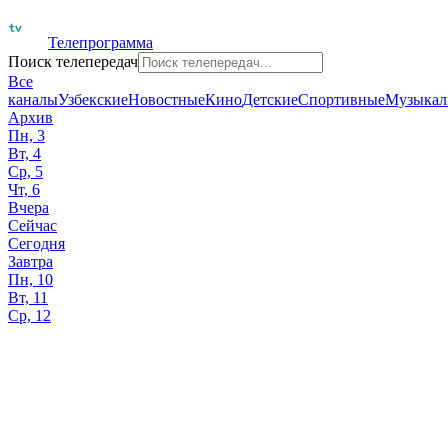
Телепрограмма
Поиск телепередач
Все
каналы
Узбекские
Новостные
Кино
Детские
Спортивные
Музыкал
Архив
Пн, 3
Вт, 4
Ср, 5
Чт, 6
Вчера
Сейчас
Сегодня
Завтра
Пн, 10
Вт, 11
Ср, 12