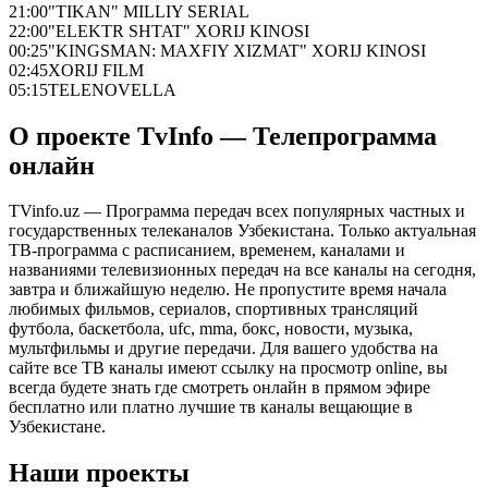
21:00
"TIKAN" MILLIY SERIAL
22:00
"ELEKTR SHTAT" XORIJ KINOSI
00:25
"KINGSMAN: MAXFIY XIZMAT" XORIJ KINOSI
02:45
XORIJ FILM
05:15
TELENOVELLA
О проекте TvInfo — Телепрограмма
онлайн
TVinfo.uz — Программа передач всех популярных частных и
государственных телеканалов Узбекистана. Только актуальная
ТВ-программа с расписанием, временем, каналами и
названиями телевизионных передач на все каналы на сегодня,
завтра и ближайшую неделю. Не пропустите время начала
любимых фильмов, сериалов, спортивных трансляций
футбола, баскетбола, ufc, mma, бокс, новости, музыка,
мультфильмы и другие передачи. Для вашего удобства на
сайте все ТВ каналы имеют ссылку на просмотр online, вы
всегда будете знать где смотреть онлайн в прямом эфире
бесплатно или платно лучшие тв каналы вещающие в
Узбекистане.
Наши проекты