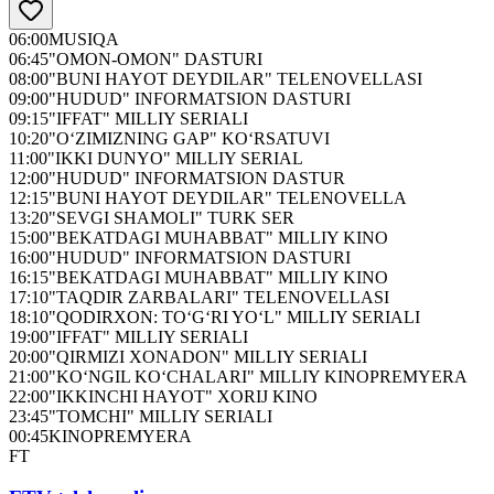
06:00
MUSIQA
06:45
"OMON-OMON" DASTURI
08:00
"BUNI HAYOT DEYDILAR" TELENOVELLASI
09:00
"HUDUD" INFORMATSION DASTURI
09:15
"IFFAT" MILLIY SERIALI
10:20
"O‘ZIMIZNING GAP" KO‘RSATUVI
11:00
"IKKI DUNYO" MILLIY SERIAL
12:00
"HUDUD" INFORMATSION DASTUR
12:15
"BUNI HAYOT DEYDILAR" TELENOVELLA
13:20
"SEVGI SHAMOLI" TURK SER
15:00
"BEKATDAGI MUHABBAT" MILLIY KINO
16:00
"HUDUD" INFORMATSION DASTURI
16:15
"BEKATDAGI MUHABBAT" MILLIY KINO
17:10
"TAQDIR ZARBALARI" TELENOVELLASI
18:10
"QODIRXON: TO‘G‘RI YO‘L" MILLIY SERIALI
19:00
"IFFAT" MILLIY SERIALI
20:00
"QIRMIZI XONADON" MILLIY SERIALI
21:00
"KO‘NGIL KO‘CHALARI" MILLIY KINOPREMYERA
22:00
"IKKINCHI HAYOT" XORIJ KINO
23:45
"TOMCHI" MILLIY SERIALI
00:45
KINOPREMYERA
FT