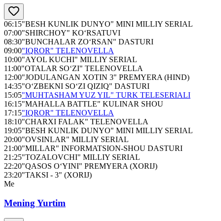
06:15
"BESH KUNLIK DUNYO" MINI MILLIY SERIAL
07:00
"SHIRCHOY" KO‘RSATUVI
08:30
"BUNCHALAR ZO‘RSAN" DASTURI
09:00
"IQROR" TELENOVELLA
10:00
"AYOL KUCHI" MILLIY SERIAL
11:00
"OTALAR SO‘ZI" TELENOVELLA
12:00
"JODULANGAN XOTIN 3" PREMYERA (HIND)
14:35
"O‘ZBEKNI SO‘ZI QIZIQ" DASTURI
15:05
"MUHTASHAM YUZ YIL" TURK TELESERIALI
16:15
"MAHALLA BATTLE" KULINAR SHOU
17:15
"IQROR" TELENOVELLA
18:10
"CHARXI FALAK" TELENOVELLA
19:05
"BESH KUNLIK DUNYO" MINI MILLIY SERIAL
20:00
"OVSINLAR" MILLIY SERIAL
21:00
"MILLAR" INFORMATSION-SHOU DASTURI
21:25
"TOZALOVCHI" MILLIY SERIAL
22:20
"QASOS O‘YINI" PREMYERA (XORIJ)
23:20
"TAKSI - 3" (XORIJ)
Me
Mening Yurtim