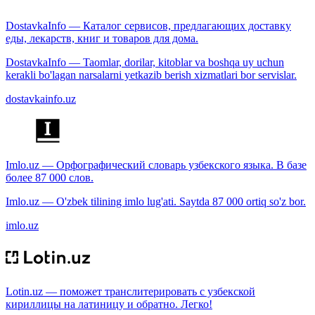
DostavkaInfo — Каталог сервисов, предлагающих доставку
еды, лекарств, книг и товаров для дома.
DostavkaInfo — Taomlar, dorilar, kitoblar va boshqa uy uchun
kerakli bo'lagan narsalarni yetkazib berish xizmatlari bor servislar.
dostavkainfo.uz
Imlo.uz — Орфографический словарь узбекского языка. В базе
более 87 000 слов.
Imlo.uz — O'zbek tilining imlo lug'ati. Saytda 87 000 ortiq so'z bor.
imlo.uz
Lotin.uz — поможет транслитерировать с узбекской
кириллицы на латиницу и обратно. Легко!