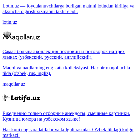
Lotin.uz — foydalanuvchilarga berilgan matnni lotindan kirillga va
aksincha o'girish xizmatini taklif etadi.
lotin.uz
Самая большая коллекция пословиц и поговорок на трёх
языках (узбекский, русский, английский).
Maqol va naqllarning eng katta kolleksiyasi. Har bir maqol uchta
tilda (o'zbek, rus, ingliz).
maqollar.uz
Ежедневно только отборные анекдоты, смешные картинки.
Кузница юмора на узбекском языке!
Har kuni eng sara latifalar va kulguli rasmlar. O'zbek tilidagi kulgu
markazi!