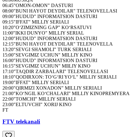
06:45
"OMON-OMON" DASTURI
08:00
"BUNI HAYOT DEYDILAR" TELENOVELLASI
09:00
"HUDUD" INFORMATSION DASTURI
09:15
"IFFAT" MILLIY SERIALI
10:20
"O‘ZIMIZNING GAP" KO‘RSATUVI
11:00
"IKKI DUNYO" MILLIY SERIAL
12:00
"HUDUD" INFORMATSION DASTURI
12:15
"BUNI HAYOT DEYDILAR" TELENOVELLA
13:20
"SEVGI SHAMOLI" TURK SERIALI
15:00
"SEVGIMIZ UCHUN" MILLIY KINO
16:00
"HUDUD" INFORMATSION DASTURI
16:15
"SEVGIMIZ UCHUN" MIlLIY KINO
17:10
"TAQDIR ZARBALARI" TELENOVELLASI
18:10
"QODIRXON: TO‘G‘RI YO‘L" MILLIY SERIALI
19:00
"IFFAT" MILLIY SERIALI
20:00
"QIRMIZI XONADON" MILLIY SERIALI
21:00
"KO‘NGIL KO‘CHALARI" MILLIY KINOPREMYERA
22:00
"TOMCHI" MILLIY SERIALI
23:00
"ELTUVCHI" XORIJ KINO
FT
FTV telekanali