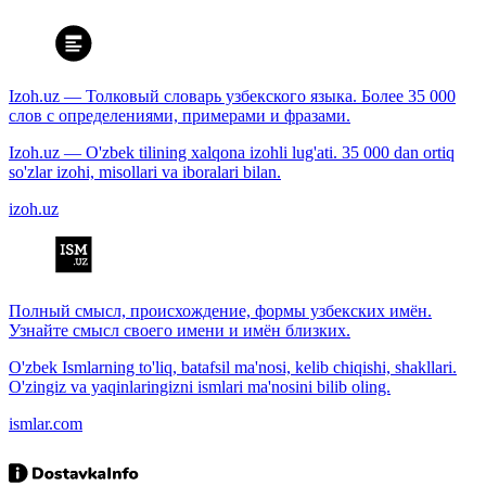
Izoh.uz — Толковый словарь узбекского языка. Более 35 000
слов с определениями, примерами и фразами.
Izoh.uz — O'zbek tilining xalqona izohli lug'ati. 35 000 dan ortiq
so'zlar izohi, misollari va iboralari bilan.
izoh.uz
Полный смысл, происхождение, формы узбекских имён.
Узнайте смысл своего имени и имён близких.
O'zbek Ismlarning to'liq, batafsil ma'nosi, kelib chiqishi, shakllari.
O'zingiz va yaqinlaringizni ismlari ma'nosini bilib oling.
ismlar.com