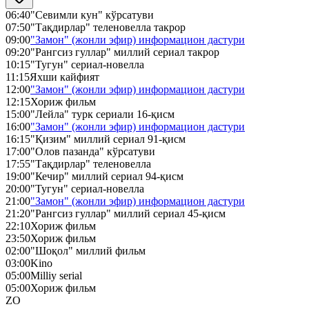
06:40
"Севимли кун" кўрсатуви
07:50
"Тақдирлар" теленовелла такрор
09:00
"Замон" (жонли эфир) информацион дастури
09:20
"Рангсиз гуллар" миллий сериал такрор
10:15
"Тугун" сериал-новелла
11:15
Яхши кайфият
12:00
"Замон" (жонли эфир) информацион дастури
12:15
Хориж фильм
15:00
"Лейла" турк сериали 16-қисм
16:00
"Замон" (жонли эфир) информацион дастури
16:15
"Қизим" миллий сериал 91-қисм
17:00
"Олов пазанда" кўрсатуви
17:55
"Тақдирлар" теленовелла
19:00
"Кечир" миллий сериал 94-қисм
20:00
"Тугун" сериал-новелла
21:00
"Замон" (жонли эфир) информацион дастури
21:20
"Рангсиз гуллар" миллий сериал 45-қисм
22:10
Хориж фильм
23:50
Хориж фильм
02:00
"Шоқол" миллий фильм
03:00
Kino
05:00
Milliy serial
05:00
Хориж фильм
ZO