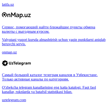
latifa.uz
Сервис, помогающий найти ближайшие пункты обмена
валюты с выгодным курсом.
Valyutani yuqori kursda almashtirish uchun yaqin punktlarni aniqlab
beruvchi servis.
onmap.uz
Самый большой каталог телеграм каналов в Узбекистане.
Только активные каналы по категориям.
O'zbekcha telegram kanallarining eng katta katalogi. Faqt faol
kanallar, ruknlarda va batafsil statistikasi bilan.
uztelegram.com