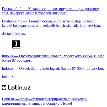
DostavkaInfo — Каталог сервисов, предлагающих доставку
еды, лекарств, книг и товаров для дома.
DostavkaInfo — Taomlar, dorilar, kitoblar va boshqa uy uchun
kerakli bo'lagan narsalarni yetkazib berish xizmatlari bor servislar.
dostavkainfo.uz
Imlo.uz — Орфографический словарь узбекского языка. В базе
более 87 000 слов.
Imlo.uz — O'zbek tilining imlo lug'ati. Saytda 87 000 ortiq so'z bor.
imlo.uz
Lotin.uz — поможет транслитерировать с узбекской
кириллицы на латиницу и обратно. Легко!