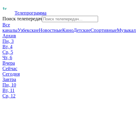
Телепрограмма
Поиск телепередач
Все
каналы
Узбекские
Новостные
Кино
Детские
Спортивные
Музыкал
Архив
Пн, 3
Вт, 4
Ср, 5
Чт, 6
Вчера
Сейчас
Сегодня
Завтра
Пн, 10
Вт, 11
Ср, 12