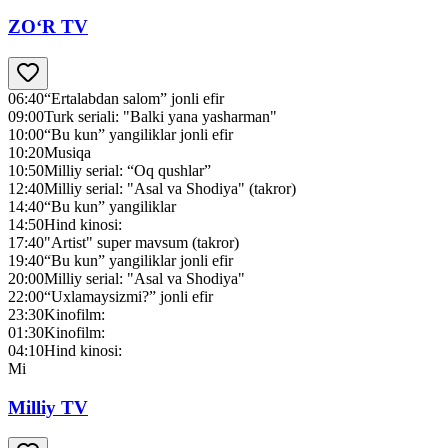
ZO‘R TV
06:40
“Ertalabdan salom” jonli efir
09:00
Turk seriali: "Balki yana yasharman"
10:00
“Bu kun” yangiliklar jonli efir
10:20
Musiqa
10:50
Milliy serial: “Oq qushlar”
12:40
Milliy serial: "Asal va Shodiya" (takror)
14:40
“Bu kun” yangiliklar
14:50
Hind kinosi:
17:40
"Artist" super mavsum (takror)
19:40
“Bu kun” yangiliklar jonli efir
20:00
Milliy serial: "Asal va Shodiya"
22:00
“Uxlamaysizmi?” jonli efir
23:30
Kinofilm:
01:30
Kinofilm:
04:10
Hind kinosi:
Mi
Milliy TV