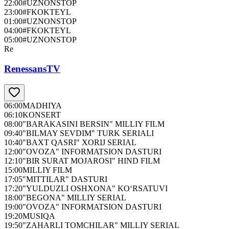
22:00
#UZNONSTOP
23:00
#FKOKTEYL
01:00
#UZNONSTOP
04:00
#FKOKTEYL
05:00
#UZNONSTOP
Re
RenessansTV
06:00
MADHIYA
06:10
KONSERT
08:00
"BARAKASINI BERSIN" MILLIY FILM
09:40
"BILMAY SEVDIM" TURK SERIALI
10:40
"BAXT QASRI" XORIJ SERIAL
12:00
"OVOZA" INFORMATSION DASTURI
12:10
"BIR SURAT MOJAROSI" HIND FILM
15:00
MILLIY FILM
17:05
"MITTILAR" DASTURI
17:20
"YULDUZLI OSHXONA" KO‘RSATUVI
18:00
"BEGONA" MILLIY SERIAL
19:00
"OVOZA" INFORMATSION DASTURI
19:20
MUSIQA
19:50
"ZAHARLI TOMCHILAR" MILLIY SERIAL