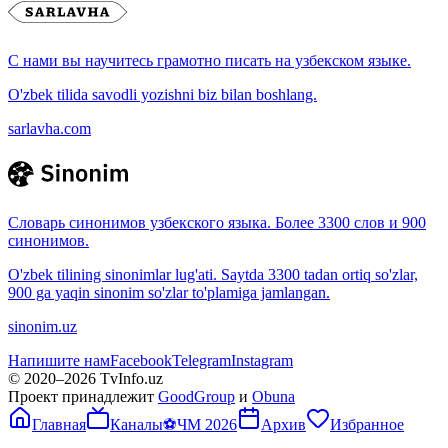
С нами вы научитесь грамотно писать на узбекском языке.
O'zbek tilida savodli yozishni biz bilan boshlang.
sarlavha.com
Словарь синонимов узбекского языка. Более 3300 слов и 900
синонимов.
O'zbek tilining sinonimlar lug'ati. Saytda 3300 tadan ortiq so'zlar,
900 ga yaqin sinonim so'zlar to'plamiga jamlangan.
sinonim.uz
Напишите нам
Facebook
Telegram
Instagram
© 2020–
2026
TvInfo.uz
Проект принадлежит
GoodGroup
и
Obuna
Главная
Каналы
⚽
ЧМ 2026
Архив
Избранное