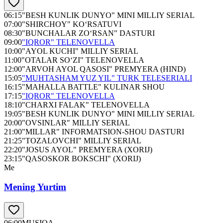
06:15
"BESH KUNLIK DUNYO" MINI MILLIY SERIAL
07:00
"SHIRCHOY" KO‘RSATUVI
08:30
"BUNCHALAR ZO‘RSAN" DASTURI
09:00
"IQROR" TELENOVELLA
10:00
"AYOL KUCHI" MILLIY SERIAL
11:00
"OTALAR SO‘ZI" TELENOVELLA
12:00
"ARVOH AYOL QASOSI" PREMYERA (HIND)
15:05
"MUHTASHAM YUZ YIL" TURK TELESERIALI
16:15
"MAHALLA BATTLE" KULINAR SHOU
17:15
"IQROR" TELENOVELLA
18:10
"CHARXI FALAK" TELENOVELLA
19:05
"BESH KUNLIK DUNYO" MINI MILLIY SERIAL
20:00
"OVSINLAR" MILLIY SERIAL
21:00
"MILLAR" INFORMATSION-SHOU DASTURI
21:25
"TOZALOVCHI" MILLIY SERIAL
22:20
"JOSUS AYOL" PREMYERA (XORIJ)
23:15
"QASOSKOR BOKSCHI" (XORIJ)
Me
Mening Yurtim
06:00
MUSIQA