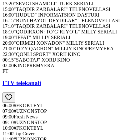
13:20
"SEVGI SHAMOLI" TURK SERIALI
15:00
"TAQDIR ZARBALARI" TELENOVELLASI
16:00
"HUDUD" INFORMATSION DASTURI
16:15
"BUNI HAYOT DEYDILAR" TELENOVELLASI
17:10
"TAQDIR ZARBALARI" TELENOVELLASI
18:10
"QODIRXON: TO‘G‘RI YO‘L" MILLY SERIALI
19:00
"IFFAT" MILLIY SERIALI
20:00
"QIRMIZI XONADON" MILLIY SERIALI
21:00
"TO‘Y QACHON" MILLIY KINOPREMYERA
22:30
"QONLI SPORT" XORIJ KINO
00:15
"SABOTAJ" XORIJ KINO
02:00
KINOPREMYERA
FT
FTV telekanali
06:00
#FKOKTEYL
07:00
#UZNONSTOP
09:00
Fresh News
09:10
#UZNONSTOP
10:00
#FKOKTEYL
11:00
Top Cover
11:40
#UZNONSTOP