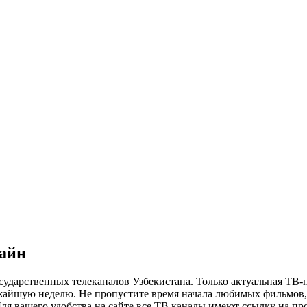
лайн
сударственных телеканалов Узбекистана. Только актуальная ТВ-
ижайшую неделю. Не пропустите время начала любимых фильмов, 
я вашего удобства на сайте все ТВ каналы имеют ссылку на просм