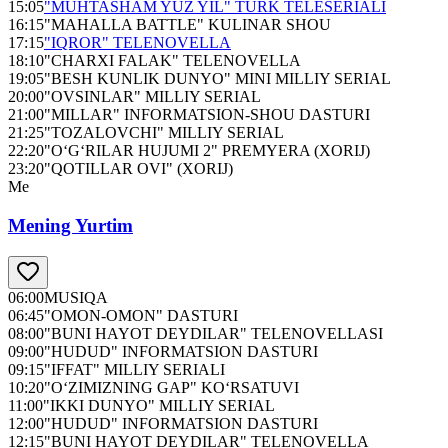
15:05
"MUHTASHAM YUZ YIL" TURK TELESERIALI
16:15
"MAHALLA BATTLE" KULINAR SHOU
17:15
"IQROR" TELENOVELLA
18:10
"CHARXI FALAK" TELENOVELLA
19:05
"BESH KUNLIK DUNYO" MINI MILLIY SERIAL
20:00
"OVSINLAR" MILLIY SERIAL
21:00
"MILLAR" INFORMATSION-SHOU DASTURI
21:25
"TOZALOVCHI" MILLIY SERIAL
22:20
"O‘G‘RILAR HUJUMI 2" PREMYERA (XORIJ)
23:20
"QOTILLAR OVI" (XORIJ)
Me
Mening Yurtim
06:00
MUSIQA
06:45
"OMON-OMON" DASTURI
08:00
"BUNI HAYOT DEYDILAR" TELENOVELLASI
09:00
"HUDUD" INFORMATSION DASTURI
09:15
"IFFAT" MILLIY SERIALI
10:20
"O‘ZIMIZNING GAP" KO‘RSATUVI
11:00
"IKKI DUNYO" MILLIY SERIAL
12:00
"HUDUD" INFORMATSION DASTURI
12:15
"BUNI HAYOT DEYDILAR" TELENOVELLA