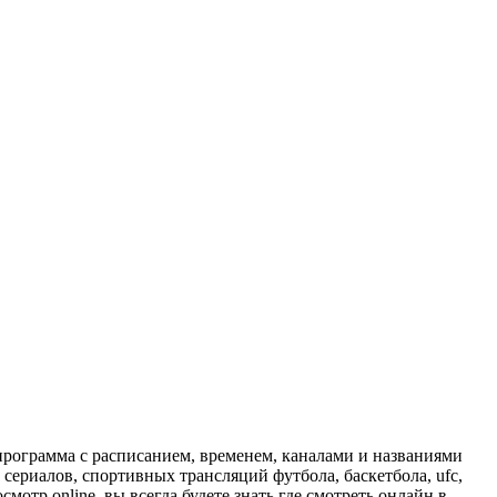
программа с расписанием, временем, каналами и названиями
сериалов, спортивных трансляций футбола, баскетбола, ufc,
отр online, вы всегда будете знать где смотреть онлайн в