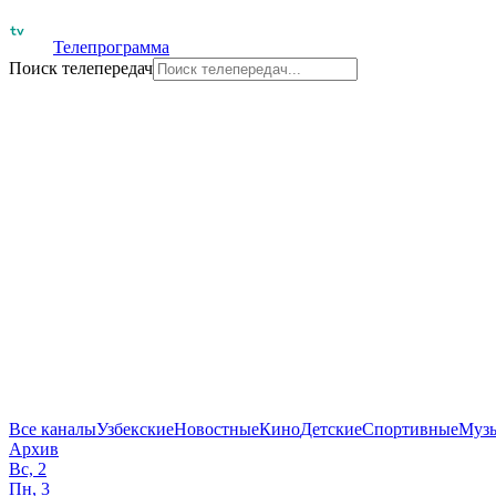
Телепрограмма
Поиск телепередач
Все каналы
Узбекские
Новостные
Кино
Детские
Спортивные
Муз
Архив
Вс, 2
Пн, 3