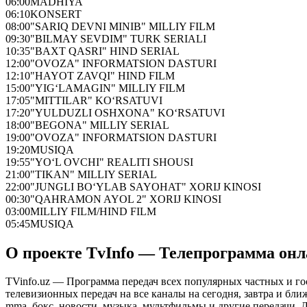
06:00
MADHIYA
06:10
KONSERT
08:00
"SARIQ DEVNI MINIB" MILLIY FILM
09:30
"BILMAY SEVDIM" TURK SERIALI
10:35
"BAXT QASRI" HIND SERIAL
12:00
"OVOZA" INFORMATSION DASTURI
12:10
"HAYOT ZAVQI" HIND FILM
15:00
"YIG‘LAMAGIN" MILLIY FILM
17:05
"MITTILAR" KO‘RSATUVI
17:20
"YULDUZLI OSHXONA" KO‘RSATUVI
18:00
"BEGONA" MILLIY SERIAL
19:00
"OVOZA" INFORMATSION DASTURI
19:20
MUSIQA
19:55
"YO‘L OVCHI" REALITI SHOUSI
21:00
"TIKAN" MILLIY SERIAL
22:00
"JUNGLI BO‘YLAB SAYOHAT" XORIJ KINOSI
00:30
"QAHRAMON AYOL 2" XORIJ KINOSI
03:00
MILLIY FILM/HIND FILM
05:45
MUSIQA
О проекте TvInfo — Телепрограмма он
TVinfo.uz — Программа передач всех популярных частных и го
телевизионных передач на все каналы на сегодня, завтра и бл
mma, бокс, новости, музыка, мультфильмы и другие передачи. Дл