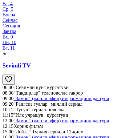
Вт, 4
Ср, 5
Вчера
Сейчас
Сегодня
Завтра
Вс, 9
Пн, 10
Вт, 11
Se
Sevimli TV
06:40
"Севимли кун" кўрсатуви
08:00
"Тақдирлар" теленовелла такрор
09:00
"Замон" (жонли эфир) информацион дастури
09:20
"Рангсиз гуллар" миллий сериал
10:15
"Тугун" сериал-новелла
11:15
"Илк учрашув" кўрсатуви
12:00
"Замон" (жонли эфир) информацион дастури
12:15
Хориж фильм
15:00
"Лейла" Туркия сериали 12-қисм
16:00
"Замон" (жонли эфир) информацион дастури