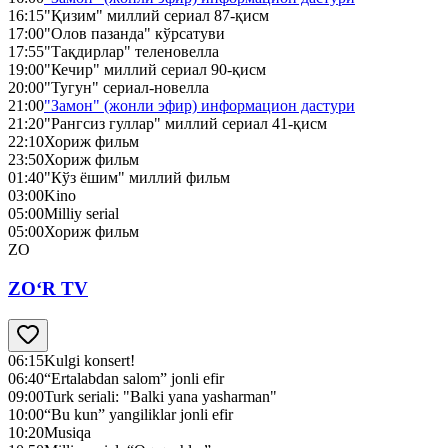
16:15
"Қизим" миллий сериал 87-қисм
17:00
"Олов пазанда" кўрсатуви
17:55
"Тақдирлар" теленовелла
19:00
"Кечир" миллий сериал 90-қисм
20:00
"Тугун" сериал-новелла
21:00
"Замон" (жонли эфир) информацион дастури
21:20
"Рангсиз гуллар" миллий сериал 41-қисм
22:10
Хориж фильм
23:50
Хориж фильм
01:40
"Кўз ёшим" миллий фильм
03:00
Kino
05:00
Milliy serial
05:00
Хориж фильм
ZO
ZO‘R TV
06:15
Kulgi konsert!
06:40
“Ertalabdan salom” jonli efir
09:00
Turk seriali: "Balki yana yasharman"
10:00
“Bu kun” yangiliklar jonli efir
10:20
Musiqa