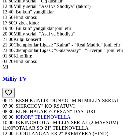
10:50
Milliy serial: “Oq qushlar”
12:40
Milliy serial: "Asal va Shodiya" (takror)
13:40
“Bu kun” yangiliklar
13:50
Hind kinosi:
17:50
O‘zbek kino:
19:40
“Bu kun” yangiliklar jonli efir
20:00
Milliy serial: "Asal va Shodiya"
21:00
Kulgi konsert!
21:30
Chempionlar Ligasi: "Kairat" - "Real Madrid" jonli efir
23:40
Chempionlar Ligasi: "Galatasaray" - "Liverpul" jonli efir
01:50
Kinofilm:
03:20
Hind kinosi:
Mi
Milliy TV
06:15
"BESH KUNLIK DUNYO" MINI MILLIY SERIAL
07:00
"SHIRCHOY" KO‘RSATUVI
08:30
"BUNCHALAR ZO‘RSAN" DASTURI
09:00
"IQROR" TELENOVELLA
10:00
"IKKINCHI OTA" MILLIY SERIAL (2-MAVSUM)
11:00
"OTALAR SO‘ZI" TELENOVELLA
12:00
"JODULANGAN ER 2" PREMYERA (HIND)