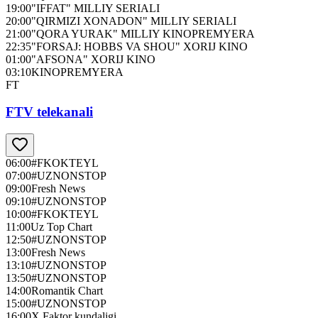
19:00
"IFFAT" MILLIY SERIALI
20:00
"QIRMIZI XONADON" MILLIY SERIALI
21:00
"QORA YURAK" MILLIY KINOPREMYERA
22:35
"FORSAJ: HOBBS VA SHOU" XORIJ KINO
01:00
"AFSONA" XORIJ KINO
03:10
KINOPREMYERA
FT
FTV telekanali
06:00
#FKOKTEYL
07:00
#UZNONSTOP
09:00
Fresh News
09:10
#UZNONSTOP
10:00
#FKOKTEYL
11:00
Uz Top Chart
12:50
#UZNONSTOP
13:00
Fresh News
13:10
#UZNONSTOP
13:50
#UZNONSTOP
14:00
Romantik Chart
15:00
#UZNONSTOP
16:00
X Faktor kundaligi