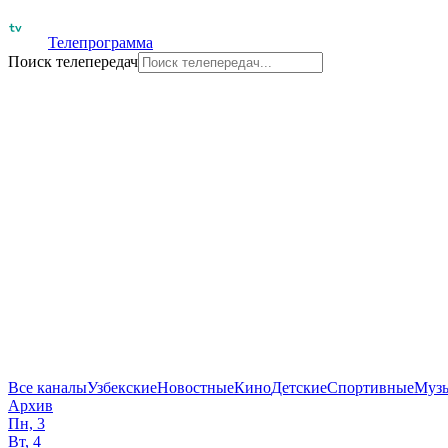
Телепрограмма
Поиск телепередач
Все каналы
Узбекские
Новостные
Кино
Детские
Спортивные
Муз
Архив
Пн, 3
Вт, 4