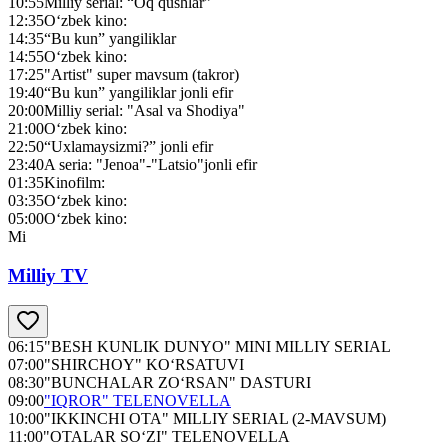
10:55
Milliy serial: “Oq qushlar”
12:35
O‘zbek kino:
14:35
“Bu kun” yangiliklar
14:55
O‘zbek kino:
17:25
"Artist" super mavsum (takror)
19:40
“Bu kun” yangiliklar jonli efir
20:00
Milliy serial: "Asal va Shodiya"
21:00
O‘zbek kino:
22:50
“Uxlamaysizmi?” jonli efir
23:40
A seria: "Jenoa"-"Latsio"jonli efir
01:35
Kinofilm:
03:35
O‘zbek kino:
05:00
O‘zbek kino:
Mi
Milliy TV
06:15
"BESH KUNLIK DUNYO" MINI MILLIY SERIAL
07:00
"SHIRCHOY" KO‘RSATUVI
08:30
"BUNCHALAR ZO‘RSAN" DASTURI
09:00
"IQROR" TELENOVELLA
10:00
"IKKINCHI OTA" MILLIY SERIAL (2-MAVSUM)
11:00
"OTALAR SO‘ZI" TELENOVELLA