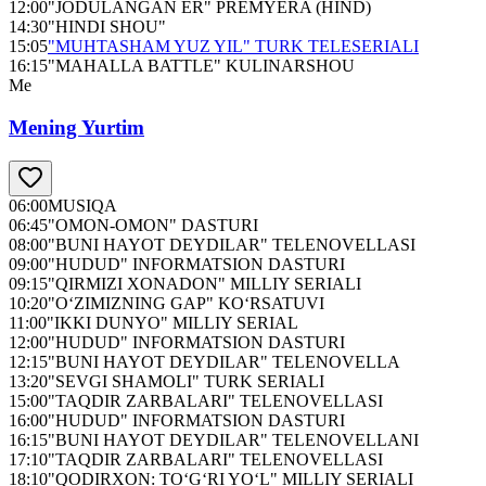
12:00
"JODULANGAN ER" PREMYERA (HIND)
14:30
"HINDI SHOU"
15:05
"MUHTASHAM YUZ YIL" TURK TELESERIALI
16:15
"MAHALLA BATTLE" KULINARSHOU
Me
Mening Yurtim
06:00
MUSIQA
06:45
"OMON-OMON" DASTURI
08:00
"BUNI HAYOT DEYDILAR" TELENOVELLASI
09:00
"HUDUD" INFORMATSION DASTURI
09:15
"QIRMIZI XONADON" MILLIY SERIALI
10:20
"O‘ZIMIZNING GAP" KO‘RSATUVI
11:00
"IKKI DUNYO" MILLIY SERIAL
12:00
"HUDUD" INFORMATSION DASTURI
12:15
"BUNI HAYOT DEYDILAR" TELENOVELLA
13:20
"SEVGI SHAMOLI" TURK SERIALI
15:00
"TAQDIR ZARBALARI" TELENOVELLASI
16:00
"HUDUD" INFORMATSION DASTURI
16:15
"BUNI HAYOT DEYDILAR" TELENOVELLANI
17:10
"TAQDIR ZARBALARI" TELENOVELLASI
18:10
"QODIRXON: TO‘G‘RI YO‘L" MILLIY SERIALI