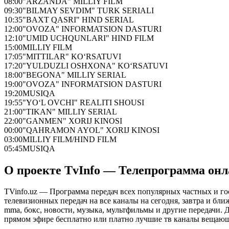
08:00
"ARZANDA" MILLIY FILM
09:30
"BILMAY SEVDIM" TURK SERIALI
10:35
"BAXT QASRI" HIND SERIAL
12:00
"OVOZA" INFORMATSION DASTURI
12:10
"UMID UCHQUNLARI" HIND FILM
15:00
MILLIY FILM
17:05
"MITTILAR" KO‘RSATUVI
17:20
"YULDUZLI OSHXONA" KO‘RSATUVI
18:00
"BEGONA" MILLIY SERIAL
19:00
"OVOZA" INFORMATSION DASTURI
19:20
MUSIQA
19:55
"YO‘L OVCHI" REALITI SHOUSI
21:00
"TIKAN" MILLIY SERIAL
22:00
"GANMEN" XORIJ KINOSI
00:00
"QAHRAMON AYOL" XORIJ KINOSI
03:00
MILLIY FILM/HIND FILM
05:45
MUSIQA
О проекте TvInfo — Телепрограмма он
TVinfo.uz — Программа передач всех популярных частных и го
телевизионных передач на все каналы на сегодня, завтра и бл
mma, бокс, новости, музыка, мультфильмы и другие передачи. Дл
прямом эфире бесплатно или платно лучшие тв каналы вещающ