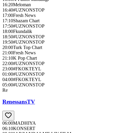
16:20
Meloman
16:40
#UZNONSTOP
17:00
Fresh News
17:10
Shazam Chart
17:50
#UZNONSTOP
18:00
Fkundalik
18:50
#UZNONSTOP
19:50
#UZNONSTOP
20:00
Turk Top Chart
21:00
Fresh News
21:10
K Pop Chart
22:00
#UZNONSTOP
23:00
#FKOKTEYL
01:00
#UZNONSTOP
04:00
#FKOKTEYL
05:00
#UZNONSTOP
Re
RenessansTV
06:00
MADHIYA
06:10
KONSERT