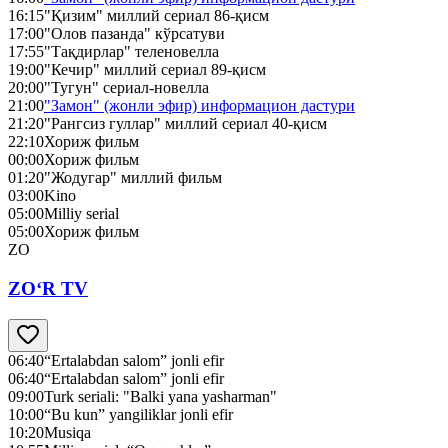
16:15
"Қизим" миллий сериал 86-қисм
17:00
"Олов пазанда" кўрсатуви
17:55
"Тақдирлар" теленовелла
19:00
"Кечир" миллий сериал 89-қисм
20:00
"Тугун" сериал-новелла
21:00
"Замон" (жонли эфир) информацион дастури
21:20
"Рангсиз гуллар" миллий сериал 40-қисм
22:10
Хориж фильм
00:00
Хориж фильм
01:20
"Жодугар" миллий фильм
03:00
Kino
05:00
Milliy serial
05:00
Хориж фильм
ZO
ZO‘R TV
06:40
“Ertalabdan salom” jonli efir
06:40
“Ertalabdan salom” jonli efir
09:00
Turk seriali: "Balki yana yasharman"
10:00
“Bu kun” yangiliklar jonli efir
10:20
Musiqa