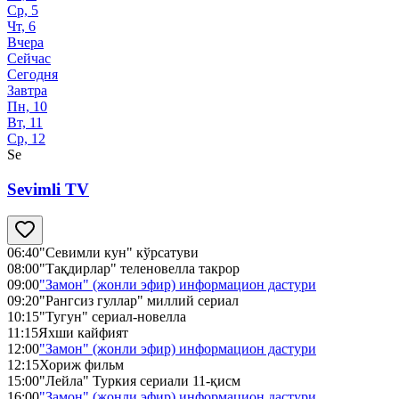
Ср, 5
Чт, 6
Вчера
Сейчас
Сегодня
Завтра
Пн, 10
Вт, 11
Ср, 12
Se
Sevimli TV
06:40
"Севимли кун" кўрсатуви
08:00
"Тақдирлар" теленовелла такрор
09:00
"Замон" (жонли эфир) информацион дастури
09:20
"Рангсиз гуллар" миллий сериал
10:15
"Тугун" сериал-новелла
11:15
Яхши кайфият
12:00
"Замон" (жонли эфир) информацион дастури
12:15
Хориж фильм
15:00
"Лейла" Туркия сериали 11-қисм
16:00
"Замон" (жонли эфир) информацион дастури