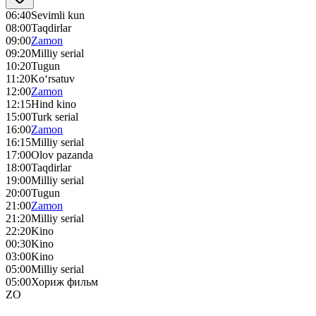
06:40
Sevimli kun
08:00
Taqdirlar
09:00
Zamon
09:20
Milliy serial
10:20
Tugun
11:20
Ko‘rsatuv
12:00
Zamon
12:15
Hind kino
15:00
Turk serial
16:00
Zamon
16:15
Milliy serial
17:00
Olov pazanda
18:00
Taqdirlar
19:00
Milliy serial
20:00
Tugun
21:00
Zamon
21:20
Milliy serial
22:20
Kino
00:30
Kino
03:00
Kino
05:00
Milliy serial
05:00
Хориж фильм
ZO