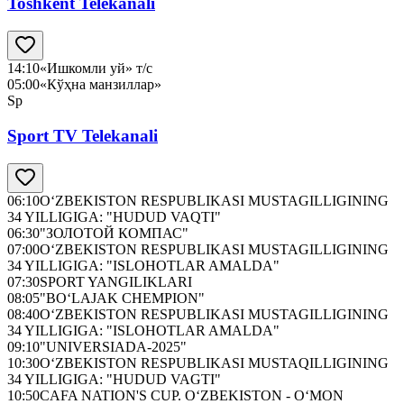
Toshkent Telekanali
14:10
«Ишкомли уй» т/с
05:00
«Кўҳна манзиллар»
Sp
Sport TV Telekanali
06:10
O‘ZBEKISTON RESPUBLIKASI MUSTAGILLIGINING
34 YILLIGIGA: "HUDUD VAQTI"
06:30
"ЗОЛОТОЙ КОМПАС"
07:00
O‘ZBEKISTON RESPUBLIKASI MUSTAGILLIGINING
34 YILLIGIGA: "ISLOHOTLAR AMALDA"
07:30
SPORT YANGILIKLARI
08:05
"BO‘LAJAK CHEMPION"
08:40
O‘ZBEKISTON RESPUBLIKASI MUSTAGILLIGINING
34 YILLIGIGA: "ISLOHOTLAR AMALDA"
09:10
"UNIVERSIADA-2025"
10:30
O‘ZBEKISTON RESPUBLIKASI MUSTAQILLIGINING
34 YILLIGIGA: "HUDUD VAGTI"
10:50
CAFA NATION'S CUP. O‘ZBEKISTON - O‘MON