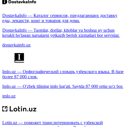
DostavkaInfo — Каталог сервисов, предлагающих доставку
еды, лекарств, книг и товаров для дома.
DostavkaInfo — Taomlar, dorilar, kitoblar va boshqa uy uchun
kerakli bo'lagan narsalarni yetkazib berish xizmatlari bor servislar.
dostavkainfo.uz
Imlo.uz — Орфографический словарь узбекского языка. В базе
более 87 000 слов.
Imlo.uz — O'zbek tilining imlo lug'ati. Saytda 87 000 ortiq so'z bor.
imlo.uz
Lotin.uz — поможет транслитерировать с узбекской