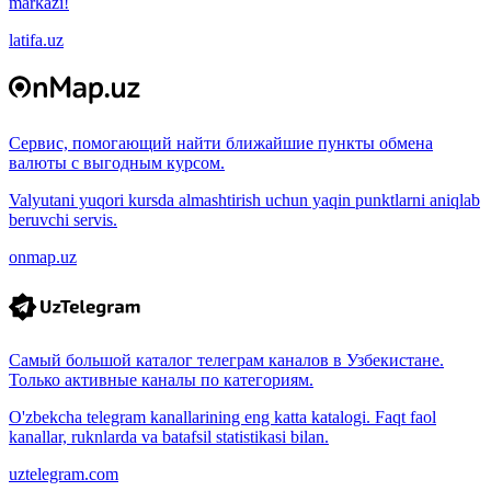
markazi!
latifa.uz
Сервис, помогающий найти ближайшие пункты обмена
валюты с выгодным курсом.
Valyutani yuqori kursda almashtirish uchun yaqin punktlarni aniqlab
beruvchi servis.
onmap.uz
Самый большой каталог телеграм каналов в Узбекистане.
Только активные каналы по категориям.
O'zbekcha telegram kanallarining eng katta katalogi. Faqt faol
kanallar, ruknlarda va batafsil statistikasi bilan.
uztelegram.com