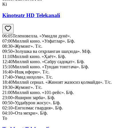
Ki
Kinoteatr HD Telekanali
06:05
Теленовелла. «Умидли дунё».
07:00
Миллий кино. «Улфатлар». Б/ф.
08:30
«Жумонг». Т/с.
09:50
«Золушка ва сеҳрланган шаҳзода». М/ф.
11:10
Миллий кино. «Ҳаёт». Б/ф.
12:40
Миллий кино. «Сабру садоқат». Б/ф.
15:10
Миллий кино. «Тундан тонггача». Б/ф.
16:40
«Ишқ ифори». Т/с.
17:40
«Умид ниҳоли». Т/с.
18:40
Миллий сериал. «Жиноят жазосиз қолмайди». Т/с.
19:30
«Жумонг». Т/с.
21:00
Миллий кино. «101-рейс». Б/ф.
23:00
«Яширин зарба». Б/ф.
00:50
«Уддабурон жосус». Б/ф.
02:10
«Енгилмас гвардия». Б/ф.
04:10
«Ота меҳри». Б/ф.
To