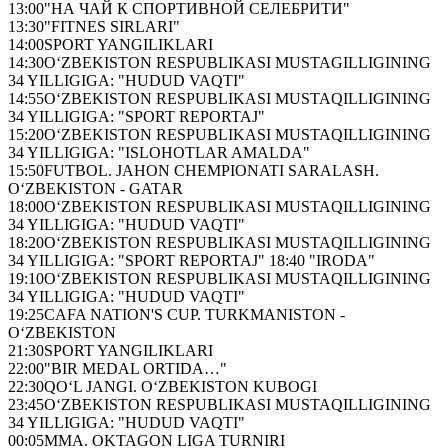
13:00
"НА ЧАЙ К СПОРТИВНОЙ СЕЛЕБРИТИ"
13:30
"FITNES SIRLARI"
14:00
SPORT YANGILIKLARI
14:30
O‘ZBEKISTON RESPUBLIKASI MUSTAGILLIGINING
34 YILLIGIGA: "HUDUD VAQTI"
14:55
O‘ZBEKISTON RESPUBLIKASI MUSTAQILLIGINING
34 YILLIGIGA: "SPORT REPORTAJ"
15:20
O‘ZBEKISTON RESPUBLIKASI MUSTAQILLIGINING
34 YILLIGIGA: "ISLOHOTLAR AMALDA"
15:50
FUTBOL. JAHON CHEMPIONATI SARALASH.
O‘ZBEKISTON - GATAR
18:00
O‘ZBEKISTON RESPUBLIKASI MUSTAQILLIGINING
34 YILLIGIGA: "HUDUD VAQTI"
18:20
O‘ZBEKISTON RESPUBLIKASI MUSTAQILLIGINING
34 YILLIGIGA: "SPORT REPORTAJ" 18:40 "IRODA"
19:10
O‘ZBEKISTON RESPUBLIKASI MUSTAQILLIGINING
34 YILLIGIGA: "HUDUD VAQTI"
19:25
CAFA NATION'S CUP. TURKMANISTON -
O‘ZBEKISTON
21:30
SPORT YANGILIKLARI
22:00
"BIR MEDAL ORTIDA…"
22:30
QO‘L JANGI. O‘ZBEKISTON KUBOGI
23:45
O‘ZBEKISTON RESPUBLIKASI MUSTAQILLIGINING
34 YILLIGIGA: "HUDUD VAQTI"
00:05
MMA. OKTAGON LIGA TURNIRI