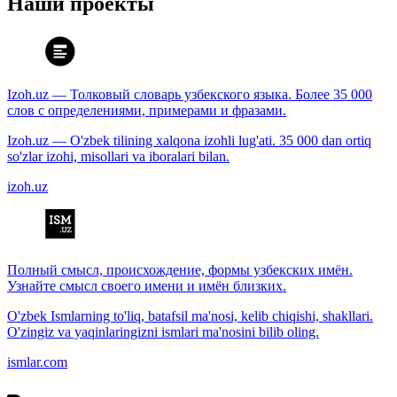
Наши проекты
Izoh.uz — Толковый словарь узбекского языка. Более 35 000
слов с определениями, примерами и фразами.
Izoh.uz — O'zbek tilining xalqona izohli lug'ati. 35 000 dan ortiq
so'zlar izohi, misollari va iboralari bilan.
izoh.uz
Полный смысл, происхождение, формы узбекских имён.
Узнайте смысл своего имени и имён близких.
O'zbek Ismlarning to'liq, batafsil ma'nosi, kelib chiqishi, shakllari.
O'zingiz va yaqinlaringizni ismlari ma'nosini bilib oling.
ismlar.com