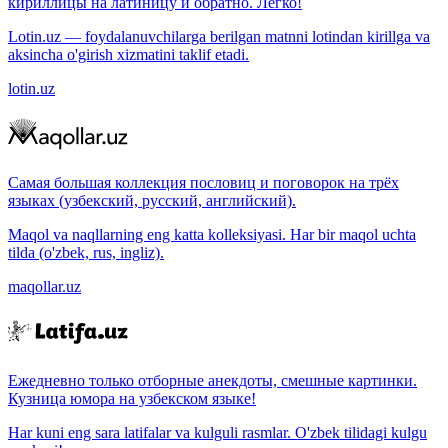
кириллицы на латиницу и обратно. Легко!
Lotin.uz — foydalanuvchilarga berilgan matnni lotindan kirillga va
aksincha o'girish xizmatini taklif etadi.
lotin.uz
Самая большая коллекция пословиц и поговорок на трёх
языках (узбекский, русский, английский).
Maqol va naqllarning eng katta kolleksiyasi. Har bir maqol uchta
tilda (o'zbek, rus, ingliz).
maqollar.uz
Ежедневно только отборные анекдоты, смешные картинки.
Кузница юмора на узбекском языке!
Har kuni eng sara latifalar va kulguli rasmlar. O'zbek tilidagi kulgu