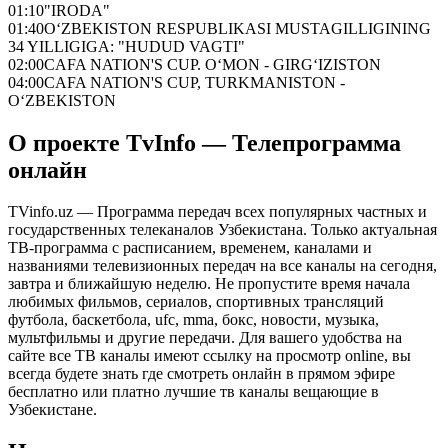
01:10
"IRODA"
01:40
O‘ZBEKISTON RESPUBLIKASI MUSTAGILLIGINING
34 YILLIGIGA: "HUDUD VAGTI"
02:00
CAFA NATION'S CUP. O‘MON - GIRG‘IZISTON
04:00
CAFA NATION'S CUP, TURKMANISTON -
O‘ZBEKISTON
О проекте TvInfo — Телепрограмма
онлайн
TVinfo.uz — Программа передач всех популярных частных и
государственных телеканалов Узбекистана. Только актуальная
ТВ-программа с расписанием, временем, каналами и
названиями телевизионных передач на все каналы на сегодня,
завтра и ближайшую неделю. Не пропустите время начала
любимых фильмов, сериалов, спортивных трансляций
футбола, баскетбола, ufc, mma, бокс, новости, музыка,
мультфильмы и другие передачи. Для вашего удобства на
сайте все ТВ каналы имеют ссылку на просмотр online, вы
всегда будете знать где смотреть онлайн в прямом эфире
бесплатно или платно лучшие тв каналы вещающие в
Узбекистане.