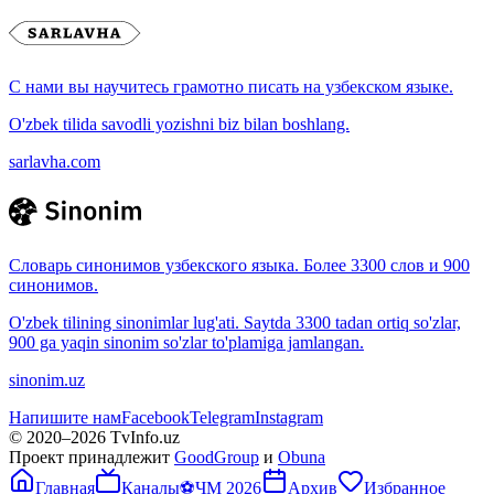
С нами вы научитесь грамотно писать на узбекском языке.
O'zbek tilida savodli yozishni biz bilan boshlang.
sarlavha.com
Словарь синонимов узбекского языка. Более 3300 слов и 900
синонимов.
O'zbek tilining sinonimlar lug'ati. Saytda 3300 tadan ortiq so'zlar,
900 ga yaqin sinonim so'zlar to'plamiga jamlangan.
sinonim.uz
Напишите нам
Facebook
Telegram
Instagram
© 2020–
2026
TvInfo.uz
Проект принадлежит
GoodGroup
и
Obuna
Главная
Каналы
⚽
ЧМ 2026
Архив
Избранное