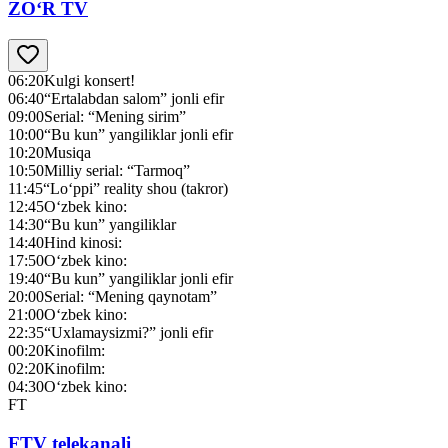
ZO‘R TV
06:20
Kulgi konsert!
06:40
“Ertalabdan salom” jonli efir
09:00
Serial: “Mening sirim”
10:00
“Bu kun” yangiliklar jonli efir
10:20
Musiqa
10:50
Milliy serial: “Tarmoq”
11:45
“Lo‘ppi” reality shou (takror)
12:45
O‘zbek kino:
14:30
“Bu kun” yangiliklar
14:40
Hind kinosi:
17:50
O‘zbek kino:
19:40
“Bu kun” yangiliklar jonli efir
20:00
Serial: “Mening qaynotam”
21:00
O‘zbek kino:
22:35
“Uxlamaysizmi?” jonli efir
00:20
Kinofilm:
02:20
Kinofilm:
04:30
O‘zbek kino:
FT
FTV telekanali