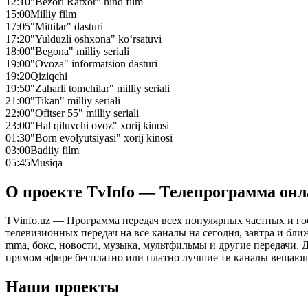
12:10
"Bezori Ratxor" hind film
15:00
Milliy film
17:05
"Mittilar" dasturi
17:20
"Yulduzli oshxona" ko‘rsatuvi
18:00
"Begona" milliy seriali
19:00
"Ovoza" informatsion dasturi
19:20
Qiziqchi
19:50
"Zaharli tomchilar" milliy seriali
21:00
"Tikan" milliy seriali
22:00
"Ofitser 55" milliy seriali
23:00
"Hal qiluvchi ovoz" xorij kinosi
01:30
"Born evolyutsiyasi" xorij kinosi
03:00
Badiiy film
05:45
Musiqa
О проекте TvInfo — Телепрограмма он
TVinfo.uz — Программа передач всех популярных частных и го
телевизионных передач на все каналы на сегодня, завтра и бл
mma, бокс, новости, музыка, мультфильмы и другие передачи. Дл
прямом эфире бесплатно или платно лучшие тв каналы вещающ
Наши проекты