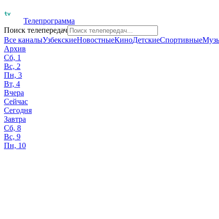
Телепрограмма
Поиск телепередач
Все каналы
Узбекские
Новостные
Кино
Детские
Спортивные
Муз
Архив
Сб, 1
Вс, 2
Пн, 3
Вт, 4
Вчера
Сейчас
Сегодня
Завтра
Сб, 8
Вс, 9
Пн, 10