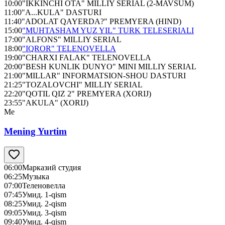
10:00
"IKKINCHI OTA" MILLIY SERIAL (2-MAVSUM)
11:00
"A...KULA" DASTURI
11:40
"ADOLAT QAYERDA?" PREMYERA (HIND)
15:00
"MUHTASHAM YUZ YIL" TURK TELESERIALI
17:00
"ALFONS" MILLIY SERIAL
18:00
"IQROR" TELENOVELLA
19:00
"CHARXI FALAK" TELENOVELLA
20:00
"BESH KUNLIK DUNYO" MINI MILLIY SERIAL
21:00
"MILLAR" INFORMATSION-SHOU DASTURI
21:25
"TOZALOVCHI" MILLIY SERIAL
22:20
"QOTIL QIZ 2" PREMYERA (XORIJ)
23:55
"AKULA" (XORIJ)
Me
Mening Yurtim
06:00
Марказий студия
06:25
Музыка
07:00
Теленовелла
07:45
Умид. 1-qism
08:25
Умид. 2-qism
09:05
Умид. 3-qism
09:40
Умид. 4-qism