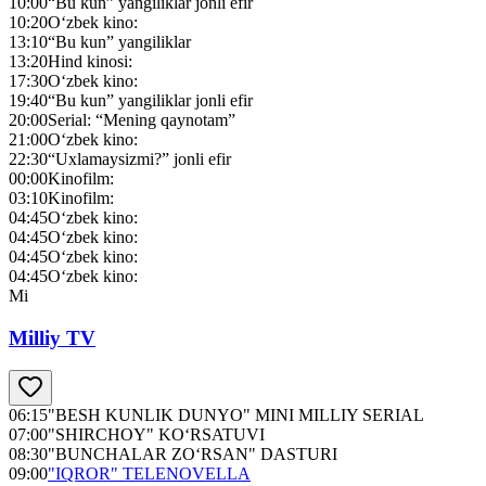
10:00
“Bu kun” yangiliklar jonli efir
10:20
O‘zbek kino:
13:10
“Bu kun” yangiliklar
13:20
Hind kinosi:
17:30
O‘zbek kino:
19:40
“Bu kun” yangiliklar jonli efir
20:00
Serial: “Mening qaynotam”
21:00
O‘zbek kino:
22:30
“Uxlamaysizmi?” jonli efir
00:00
Kinofilm:
03:10
Kinofilm:
04:45
O‘zbek kino:
04:45
O‘zbek kino:
04:45
O‘zbek kino:
04:45
O‘zbek kino:
Mi
Milliy TV
06:15
"BESH KUNLIK DUNYO" MINI MILLIY SERIAL
07:00
"SHIRCHOY" KO‘RSATUVI
08:30
"BUNCHALAR ZO‘RSAN" DASTURI
09:00
"IQROR" TELENOVELLA