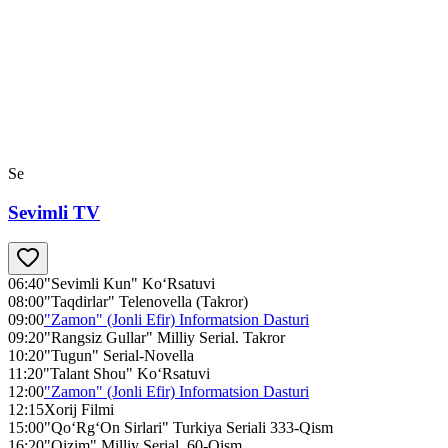
Se
Sevimli TV
06:40
"Sevimli Kun" Ko‘Rsatuvi
08:00
"Taqdirlar" Telenovella (Takror)
09:00
"Zamon" (Jonli Efir) Informatsion Dasturi
09:20
"Rangsiz Gullar" Milliy Serial. Takror
10:20
"Tugun" Serial-Novella
11:20
"Talant Shou" Ko‘Rsatuvi
12:00
"Zamon" (Jonli Efir) Informatsion Dasturi
12:15
Xorij Filmi
15:00
"Qo‘Rg‘On Sirlari" Turkiya Seriali 333-Qism
16:20
"Qizim" Milliy Serial. 60-Qism