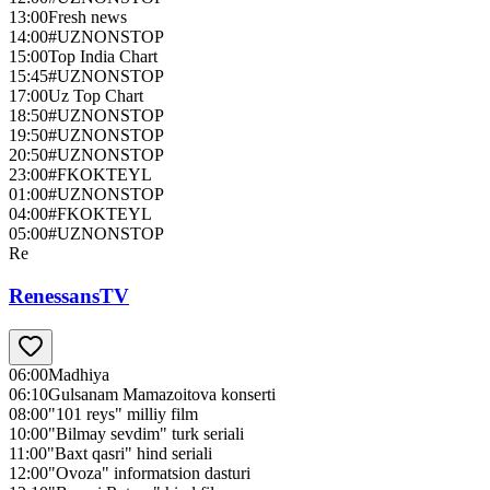
13:00
Fresh news
14:00
#UZNONSTOP
15:00
Top India Chart
15:45
#UZNONSTOP
17:00
Uz Top Chart
18:50
#UZNONSTOP
19:50
#UZNONSTOP
20:50
#UZNONSTOP
23:00
#FKOKTEYL
01:00
#UZNONSTOP
04:00
#FKOKTEYL
05:00
#UZNONSTOP
Re
RenessansTV
06:00
Madhiya
06:10
Gulsanam Mamazoitova konserti
08:00
"101 reys" milliy film
10:00
"Bilmay sevdim" turk seriali
11:00
"Baxt qasri" hind seriali
12:00
"Ovoza" informatsion dasturi