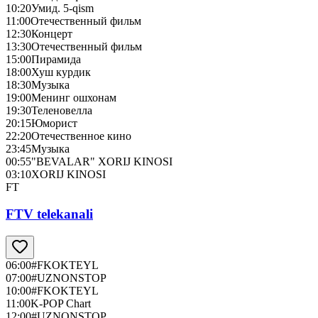
10:20
Умид. 5-qism
11:00
Отечественный фильм
12:30
Концерт
13:30
Отечественный фильм
15:00
Пирамида
18:00
Хуш курдик
18:30
Музыка
19:00
Менинг ошхонам
19:30
Теленовелла
20:15
Юморист
22:20
Отечественное кино
23:45
Музыка
00:55
"BEVALAR" XORIJ KINOSI
03:10
XORIJ KINOSI
FT
FTV telekanali
06:00
#FKOKTEYL
07:00
#UZNONSTOP
10:00
#FKOKTEYL
11:00
K-POP Chart
12:00
#UZNONSTOP