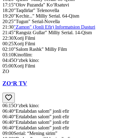
17:15
"Olov Pazanda" Ko‘Rsatuvi
18:20
"Taqdirlar" Telenovella
19:20
"Kechir..." Milliy Serial. 64-Qism
20:25
"Tugun" Serial-Novella
21:30
"Zamon" (Jonli Efir) Informatsion Dasturi
21:45
"Rangsiz Gullar" Milliy Serial. 14-Qism
22:30
Xorij Filmi
00:25
Xorij Filmi
02:10
"Salom Rashk" Milliy Film
03:10
Kinofilm:
04:45
O‘zbek kino:
05:00
Xorij Filmi
ZO
ZO‘R TV
06:15
O‘zbek kino:
06:40
“Ertalabdan salom” jonli efir
06:40
“Ertalabdan salom” jonli efir
06:40
“Ertalabdan salom” jonli efir
06:40
“Ertalabdan salom” jonli efir
09:00
Serial: “Mening sirim”