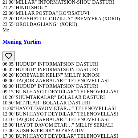
21:00
"MILLAR" INFORMATSION-SHOU DASTURI
21:25
"HINDI SHOU"
22:00
"MILLAR POSTDA" KO‘RSATUVI
22:20
"DAHSHATLI GODZILLA" PREMYERA (XORIJ)
23:55
"OROLDAGI JANG" (XORIJ)
Me
Mening Yurtim
06:05
"HUDUD" INFORMATSION DASTURI
06:05
"HUDUD" INFORMATSION DASTURI
06:20
"KOREYALIK KELIN" MILLIY KINOSI
08:00
"TAQDIR ZARBALARI" TELENOVELLASI
09:00
"HUDUD" INFORMATSION DASTURI
09:15
"BUNI HAYOT DEYDILAR" TELENOVELLASI
10:20
"SHUMTAKALAR" BOLALAR DASTURI
10:50
"MITTILAR" BOLALAR DASTURI
11:00
"HAYOT DAVOM ETAR…" TELENOVELLASI
12:00
"BUNI HAYOT DEYDILAR" TELENOVELLASI
13:10
"TAQDIR ZARBALARI" TELENOVELLASI
15:00
"HAYOT DAVOM ETAR…" MILLIY SERIALI
17:00
"XUSH KO‘RDIK" KO‘RSATUVI
17:30
"BUNI HAYOT DEYDILAR" TELENOVELLASI