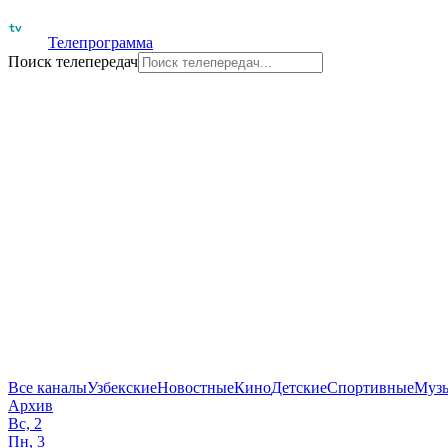
Телепрограмма
Поиск телепередач
Все каналы
Узбекские
Новостные
Кино
Детские
Спортивные
Муз
Архив
Вс, 2
Пн, 3