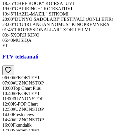
18:35
"CHEF BOOK" KO‘RSATUVI
19:00
"GAPIRING+" KO‘RSATUVI
19:45
"HAZIL-MAZIL" SITKOMI
20:00
"DUNYO SADOLARI" FESTIVALI (JONLI EFIR)
23:00
"O‘G‘IRLANGAN NOMUS" KINOPREMYERA
01:45
"PROFESSIONALLAR" XORIJ FILMI
03:45
XORIJ KINO
05:40
MUSIQA
FT
FTV telekanali
06:00
#FKOKTEYL
07:00
#UZNONSTOP
10:00
Top Chart Plus
10:40
#FKOKTEYL
11:00
#UZNONSTOP
12:00
K-POP Chart
12:50
#UZNONSTOP
14:00
Fresh news
14:40
#UZNONSTOP
16:00
Fkundalik
17:00
Shazam Chart