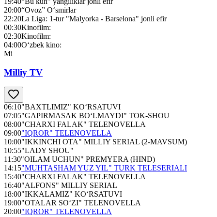
19:40
“Bu kun” yangiliklar jonli efir
20:00
“Ovoz” O‘smirlar
22:20
La Liga: 1-tur "Malyorka - Barselona" jonli efir
00:30
Kinofilm:
02:30
Kinofilm:
04:00
O‘zbek kino:
Mi
Milliy TV
06:10
"BAXTLIMIZ" KO‘RSATUVI
07:05
"GAPIRMASAK BO‘LMAYDI" TOK-SHOU
08:00
"CHARXI FALAK" TELENOVELLA
09:00
"IQROR" TELENOVELLA
10:00
"IKKINCHI OTA" MILLIY SERIAL (2-MAVSUM)
10:55
"LADY SHOU"
11:30
"OILAM UCHUN" PREMYERA (HIND)
14:15
"MUHTASHAM YUZ YIL" TURK TELESERIALI
15:40
"CHARXI FALAK" TELENOVELLA
16:40
"ALFONS" MILLIY SERIAL
18:00
"IKKALAMIZ" KO‘RSATUVI
19:00
"OTALAR SO‘ZI" TELENOVELLA
20:00
"IQROR" TELENOVELLA