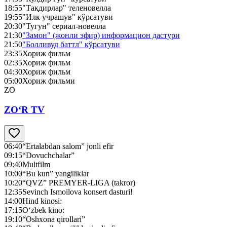
18:55
"Тақдирлар" теленовелла
19:55
"Илк учрашув" кўрсатуви
20:30
"Тугун" сериал-новелла
21:30
"Замон" (жонли эфир) информацион дастури
21:50
"Болливуд баттл" кўрсатуви
23:35
Хориж фильм
02:35
Хориж фильм
04:30
Хориж фильм
05:00
Хориж фильми
ZO
ZO‘R TV
06:40
“Ertalabdan salom” jonli efir
09:15
“Dovuchchalar”
09:40
Multfilm
10:00
“Bu kun” yangiliklar
10:20
“QVZ” PREMYER-LIGA (takror)
12:35
Sevinch Ismoilova konsert dasturi!
14:00
Hind kinosi:
17:15
O‘zbek kino:
19:10
“Oshxona qirollari”