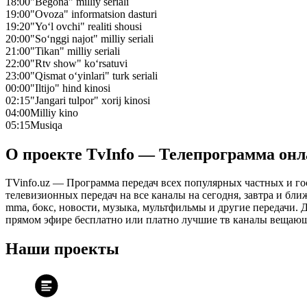
18:00
"Begona" milliy seriali
19:00
"Ovoza" informatsion dasturi
19:20
"Yo‘l ovchi" realiti shousi
20:00
"So‘nggi najot" milliy seriali
21:00
"Tikan" milliy seriali
22:00
"Rtv show" ko‘rsatuvi
23:00
"Qismat o‘yinlari" turk seriali
00:00
"Iltijo" hind kinosi
02:15
"Jangari tulpor" xorij kinosi
04:00
Milliy kino
05:15
Musiqa
О проекте TvInfo — Телепрограмма он
TVinfo.uz — Программа передач всех популярных частных и го
телевизионных передач на все каналы на сегодня, завтра и бл
mma, бокс, новости, музыка, мультфильмы и другие передачи. Дл
прямом эфире бесплатно или платно лучшие тв каналы вещающ
Наши проекты