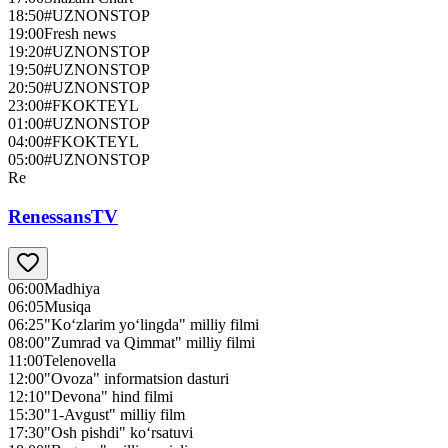
18:50
#UZNONSTOP
19:00
Fresh news
19:20
#UZNONSTOP
19:50
#UZNONSTOP
20:50
#UZNONSTOP
23:00
#FKOKTEYL
01:00
#UZNONSTOP
04:00
#FKOKTEYL
05:00
#UZNONSTOP
Re
RenessansTV
06:00
Madhiya
06:05
Musiqa
06:25
"Ko‘zlarim yo‘lingda" milliy filmi
08:00
"Zumrad va Qimmat" milliy filmi
11:00
Telenovella
12:00
"Ovoza" informatsion dasturi
12:10
"Devona" hind filmi
15:30
"1-Avgust" milliy film
17:30
"Osh pishdi" ko‘rsatuvi