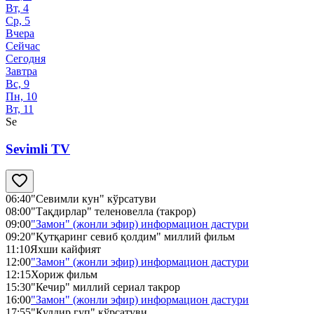
Вт, 4
Ср, 5
Вчера
Сейчас
Сегодня
Завтра
Вс, 9
Пн, 10
Вт, 11
Se
Sevimli TV
06:40
"Севимли кун" кўрсатуви
08:00
"Тақдирлар" теленовелла (такрор)
09:00
"Замон" (жонли эфир) информацион дастури
09:20
"Қутқаринг севиб қолдим" миллий фильм
11:10
Яхши кайфият
12:00
"Замон" (жонли эфир) информацион дастури
12:15
Хориж фильм
15:30
"Кечир" миллий сериал такрор
16:00
"Замон" (жонли эфир) информацион дастури
17:55
"Кулдир гуп" кўрсатуви