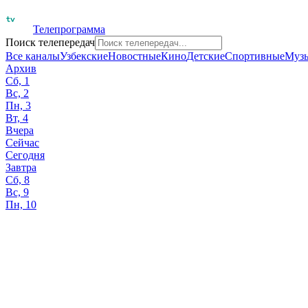
Телепрограмма
Поиск телепередач
Все каналы
Узбекские
Новостные
Кино
Детские
Спортивные
Муз
Архив
Сб, 1
Вс, 2
Пн, 3
Вт, 4
Вчера
Сейчас
Сегодня
Завтра
Сб, 8
Вс, 9
Пн, 10