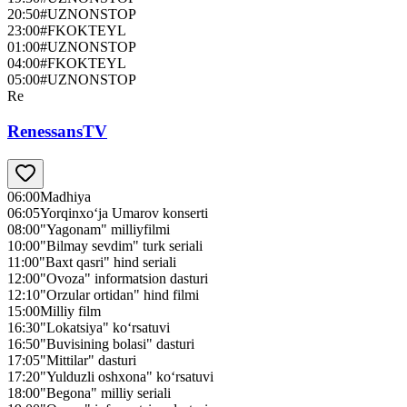
20:50
#UZNONSTOP
23:00
#FKOKTEYL
01:00
#UZNONSTOP
04:00
#FKOKTEYL
05:00
#UZNONSTOP
Re
RenessansTV
06:00
Madhiya
06:05
Yorqinxo‘ja Umarov konserti
08:00
"Yagonam" milliyfilmi
10:00
"Bilmay sevdim" turk seriali
11:00
"Baxt qasri" hind seriali
12:00
"Ovoza" informatsion dasturi
12:10
"Orzular ortidan" hind filmi
15:00
Milliy film
16:30
"Lokatsiya" ko‘rsatuvi
16:50
"Buvisining bolasi" dasturi
17:05
"Mittilar" dasturi
17:20
"Yulduzli oshxona" ko‘rsatuvi
18:00
"Begona" milliy seriali