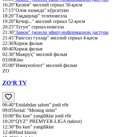
16:20
"Қизим" миллий сериал 50-қисм
17:15
"Олов пазанда" кўрсатуви
18:20
"Тақдирлар" теленовелла
19:20
"Кечир..." миллий сериал 52-қисм
20:25
"Тугун" сериал-новелла
21:30
"Замон" (жонли эфир) информацион дастури
21:45
"Рангсиз гуллар" миллий сериал 4-қисм
22:30
Хориж фильм
00:40
Хориж фильм
02:30
"Мажруҳ" миллий фильм
03:00
Kino
05:00
"Иммуноблот" миллий фильм
ZO
ZO‘R TV
06:40
“Ertalabdan salom” jonli efir
09:05
Serial: “Mening sirim”
10:00
“Bu kun” yangiliklar jonli efir
10:20
“QVZ” PREMYER-LIGA (takror)
12:30
“Bu kun” yangiliklar
12:40
Hind kinosi: