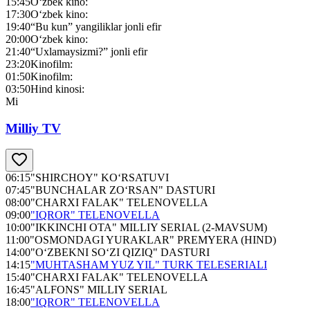
15:45
O‘zbek kino:
17:30
O‘zbek kino:
19:40
“Bu kun” yangiliklar jonli efir
20:00
O‘zbek kino:
21:40
“Uxlamaysizmi?” jonli efir
23:20
Kinofilm:
01:50
Kinofilm:
03:50
Hind kinosi:
Mi
Milliy TV
06:15
"SHIRCHOY" KO‘RSATUVI
07:45
"BUNCHALAR ZO‘RSAN" DASTURI
08:00
"CHARXI FALAK" TELENOVELLA
09:00
"IQROR" TELENOVELLA
10:00
"IKKINCHI OTA" MILLIY SERIAL (2-MAVSUM)
11:00
"OSMONDAGI YURAKLAR" PREMYERA (HIND)
14:00
"O‘ZBEKNI SO‘ZI QIZIQ" DASTURI
14:15
"MUHTASHAM YUZ YIL" TURK TELESERIALI
15:40
"CHARXI FALAK" TELENOVELLA
16:45
"ALFONS" MILLIY SERIAL
18:00
"IQROR" TELENOVELLA