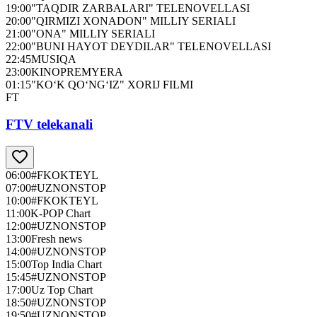
19:00
"TAQDIR ZARBALARI" TELENOVELLASI
20:00
"QIRMIZI XONADON" MILLIY SERIALI
21:00
"ONA" MILLIY SERIALI
22:00
"BUNI HAYOT DEYDILAR" TELENOVELLASI
22:45
MUSIQA
23:00
KINOPREMYERA
01:15
"KO‘K QO‘NG‘IZ" XORIJ FILMI
FT
FTV telekanali
06:00
#FKOKTEYL
07:00
#UZNONSTOP
10:00
#FKOKTEYL
11:00
K-POP Chart
12:00
#UZNONSTOP
13:00
Fresh news
14:00
#UZNONSTOP
15:00
Top India Chart
15:45
#UZNONSTOP
17:00
Uz Top Chart
18:50
#UZNONSTOP
19:50
#UZNONSTOP