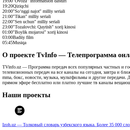
19:00
"Ovoza" informatsion dasturi
19:20
Qiziqchi
20:00
"So‘nggi najot" milliy seriali
21:00
"Tikan" milliy seriali
22:00
"Sen uchun" milliy seriali
23:00
"Tozalovchi: Qaytish" xorij kinosi
01:00
"Boylik mojarosi" xorij kinosi
03:00
Badiiy film
05:45
Musiqa
О проекте TvInfo — Телепрограмма он
TVinfo.uz — Программа передач всех популярных частных и го
телевизионных передач на все каналы на сегодня, завтра и бл
mma, бокс, новости, музыка, мультфильмы и другие передачи. Дл
прямом эфире бесплатно или платно лучшие тв каналы вещающ
Наши проекты
Izoh.uz — Толковый словарь узбекского языка. Более 35 000 сл