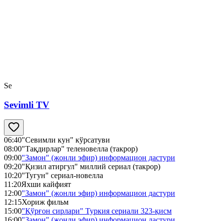
Se
Sevimli TV
06:40
"Севимли кун" кўрсатуви
08:00
"Тақдирлар" теленовелла (такрор)
09:00
"Замон" (жонли эфир) информацион дастури
09:20
"Қизил атиргул" миллий сериал (такрор)
10:20
"Тугун" сериал-новелла
11:20
Яхши кайфият
12:00
"Замон" (жонли эфир) информацион дастури
12:15
Хориж фильм
15:00
"Қўрғон сирлари" Туркия сериали 323-қисм
16:00
"Замон" (жонли эфир) информацион дастури