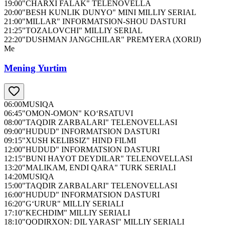
19:00
"CHARXI FALAK" TELENOVELLA
20:00
"BESH KUNLIK DUNYO" MINI MILLIY SERIAL
21:00
"MILLAR" INFORMATSION-SHOU DASTURI
21:25
"TOZALOVCHI" MILLIY SERIAL
22:20
"DUSHMAN JANGCHILAR" PREMYERA (XORIJ)
Me
Mening Yurtim
06:00
MUSIQA
06:45
"OMON-OMON" KO‘RSATUVI
08:00
"TAQDIR ZARBALARI" TELENOVELLASI
09:00
"HUDUD" INFORMATSION DASTURI
09:15
"XUSH KELIBSIZ" HIND FILMI
12:00
"HUDUD" INFORMATSION DASTURI
12:15
"BUNI HAYOT DEYDILAR" TELENOVELLASI
13:20
"MALIKAM, ENDI QARA" TURK SERIALI
14:20
MUSIQA
15:00
"TAQDIR ZARBALARI" TELENOVELLASI
16:00
"HUDUD" INFORMATSION DASTURI
16:20
"G‘URUR" MILLIY SERIALI
17:10
"KECHDIM" MILLIY SERIALI
18:10
"QODIRXON: DIL YARASI" MILLIY SERIALI