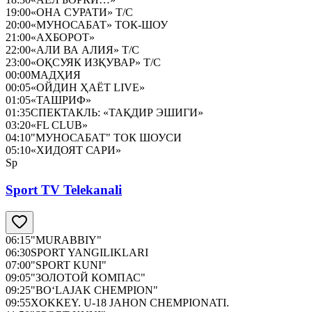
19:00
«ОНА СУРАТИ» Т/С
20:00
«МУНОСАБАТ» ТОК-ШОУ
21:00
«АХБОРОТ»
22:00
«АЛИ ВА АЛИЯ» Т/С
23:00
«ОҚСУЯК ИЗҚУВАР» Т/С
00:00
МАДҲИЯ
00:05
«ОЙДИН ҲАЁТ LIVE»
01:05
«ТАШРИФ»
01:35
СПЕКТАКЛЬ: «ТАҚДИР ЭШИГИ»
03:20
«FL CLUB»
04:10
"МУНОСАБАТ" ТОК ШОУСИ
05:10
«ХИДОЯТ САРИ»
Sp
Sport TV Telekanali
06:15
"MURABBIY"
06:30
SPORT YANGILIKLARI
07:00
"SPORT KUNI"
09:05
"ЗОЛОТОЙ КОМПАС"
09:25
"BO‘LAJAK CHEMPION"
09:55
XOKKEY. U-18 JAHON CHEMPIONATI.