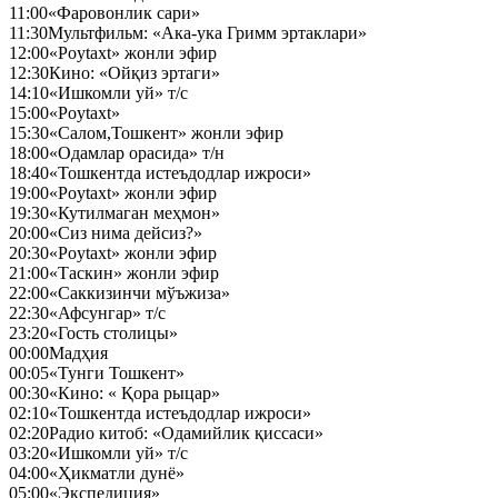
11:00
«Фаровонлик сари»
11:30
Мультфильм: «Ака-ука Гримм эртаклари»
12:00
«Poytaxt» жонли эфир
12:30
Кино: «Ойқиз эртаги»
14:10
«Ишкомли уй» т/с
15:00
«Poytaxt»
15:30
«Салом,Тошкент» жонли эфир
18:00
«Одамлар орасида» т/н
18:40
«Тошкентда истеъдодлар ижроси»
19:00
«Poytaxt» жонли эфир
19:30
«Кутилмаган меҳмон»
20:00
«Сиз нима дейсиз?»
20:30
«Poytaxt» жонли эфир
21:00
«Таскин» жонли эфир
22:00
«Саккизинчи мўъжиза»
22:30
«Афсунгар» т/с
23:20
«Гость столицы»
00:00
Мадҳия
00:05
«Тунги Тошкент»
00:30
«Кино: « Қора рыцар»
02:10
«Тошкентда истеъдодлар ижроси»
02:20
Радио китоб: «Одамийлик қиссаси»
03:20
«Ишкомли уй» т/с
04:00
«Ҳикматли дунё»
05:00
«Экспедиция»