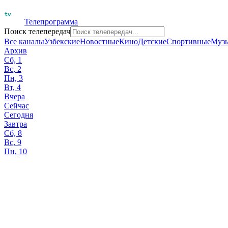
Телепрограмма
Поиск телепередач
Все каналы
Узбекские
Новостные
Кино
Детские
Спортивные
Муз
Архив
Сб, 1
Вс, 2
Пн, 3
Вт, 4
Вчера
Сейчас
Сегодня
Завтра
Сб, 8
Вс, 9
Пн, 10