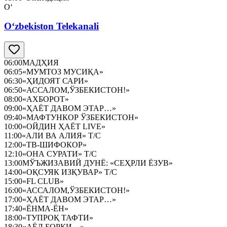
O‘
O‘zbekiston Telekanali
06:00
МАДҲИЯ
06:05
«МУМТОЗ МУСИҚА»
06:30
«ҲИДОЯТ САРИ»
06:50
«АССАЛОМ,ЎЗБЕКИСТОН!»
08:00
«АХБОРОТ»
09:00
«ҲАЁТ ДАВОМ ЭТАР…»
09:40
«МАФТУНКОР ЎЗБЕКИСТОН»
10:00
«ОЙДИН ҲАЁТ LIVE»
11:00
«АЛИ ВА АЛИЯ» Т/С
12:00
«ТВ-ШИФОКОР»
12:10
«ОНА СУРАТИ» Т/С
13:00
МЎЪЖИЗАВИЙ ДУНЁ: «СЕҲРЛИ ЁЗУВ»
14:00
«ОҚСУЯК ИЗҚУВАР» Т/С
15:00
«FL CLUB»
16:00
«АССАЛОМ,ЎЗБЕКИСТОН!»
17:00
«ҲАЁТ ДАВОМ ЭТАР…»
17:40
«ЁНМА-ЁН»
18:00
«ТУПРОҚ ТАФТИ»
18:30
«АЁЛ БОРКИ…»