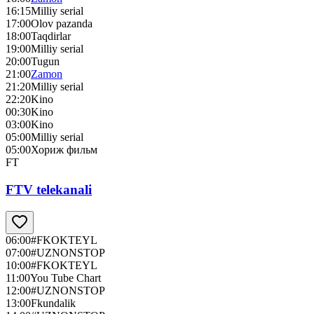
16:15
Milliy serial
17:00
Olov pazanda
18:00
Taqdirlar
19:00
Milliy serial
20:00
Tugun
21:00
Zamon
21:20
Milliy serial
22:20
Kino
00:30
Kino
03:00
Kino
05:00
Milliy serial
05:00
Хориж фильм
FT
FTV telekanali
06:00
#FKOKTEYL
07:00
#UZNONSTOP
10:00
#FKOKTEYL
11:00
You Tube Chart
12:00
#UZNONSTOP
13:00
Fkundalik