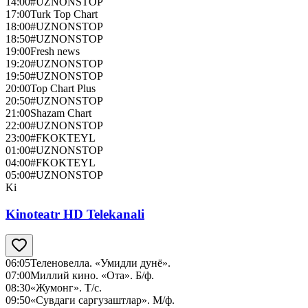
14:00
#UZNONSTOP
17:00
Turk Top Chart
18:00
#UZNONSTOP
18:50
#UZNONSTOP
19:00
Fresh news
19:20
#UZNONSTOP
19:50
#UZNONSTOP
20:00
Top Chart Plus
20:50
#UZNONSTOP
21:00
Shazam Chart
22:00
#UZNONSTOP
23:00
#FKOKTEYL
01:00
#UZNONSTOP
04:00
#FKOKTEYL
05:00
#UZNONSTOP
Ki
Kinoteatr HD Telekanali
06:05
Теленовелла. «Умидли дунё».
07:00
Миллий кино. «Ота». Б/ф.
08:30
«Жумонг». Т/с.
09:50
«Сувдаги саргузаштлар». М/ф.