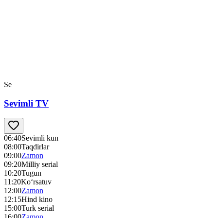
Se
Sevimli TV
06:40
Sevimli kun
08:00
Taqdirlar
09:00
Zamon
09:20
Milliy serial
10:20
Tugun
11:20
Ko‘rsatuv
12:00
Zamon
12:15
Hind kino
15:00
Turk serial
16:00
Zamon