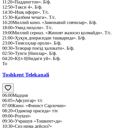
11:20
«Паддингтон». Б/ф.
12:50
«Такси 4». Б/ф.
14:30
«Ишқ ифори». Т/с.
15:30
«Қалбим чечаги». Т/с.
16:20
Миллий кино. «Замонавий совчилар». Б/ф.
18:00
«Умид ниҳоли». Т/с.
19:00
Миллий сериал. «Жиноят жазосиз қолмайди». Т/с.
21:00
«Ҳуқуқ доирасидан ташқарида». Б/ф.
23:00
«Тимсоҳлар ороли». Б/ф.
00:30
«Тезюрар поезд ҳалокати». Б/ф.
02:50
«Тунги ўйинлар». Б/ф.
04:20
«Кўл бўйидаги уй». Б/ф.
To
Toshkent Telekanali
06:00
Мадҳия
06:05
«Афсунгар» т/с
07:00
Кино: «Финист Сарлочин»
08:20
«Одамлар орасида» т/н
09:00
«Poytaxt»
09:30
«Учрашув «Тошкент»да»
10:30
«Сиз нима дейсиз?»