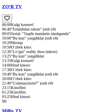
ZO‘R TV
06:00
Kulgi konsert!
06:40
“Ertalabdan salom” jonli efir
09:05
Serial: “Taqdir mandarin ulashganda”
10:00
“Bu kun” yangiliklar jonli efir
10:20
Musiqa
10:50
O‘zbek kino:
12:30
“Lo‘ppi” reality shou (takror)
13:25
“Bu kun” yangiliklar
13:35
Kulgi konsert!
14:00
Hind kinosi:
17:30
O‘zbek kino:
19:40
“Bu kun” yangiliklar jonli efir
20:00
O‘zbek kino:
21:40
“Uxlamaysizmi?” jonli efir
23:15
Kinofilm:
01:25
Kinofilm:
03:25
Hind kinosi:
Mi
Milliy TV