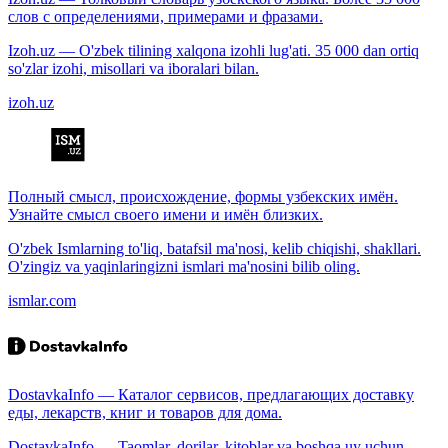
слов с определениями, примерами и фразами.
Izoh.uz — O'zbek tilining xalqona izohli lug'ati. 35 000 dan ortiq
so'zlar izohi, misollari va iboralari bilan.
izoh.uz
Полный смысл, происхождение, формы узбекских имён.
Узнайте смысл своего имени и имён близких.
O'zbek Ismlarning to'liq, batafsil ma'nosi, kelib chiqishi, shakllari.
O'zingiz va yaqinlaringizni ismlari ma'nosini bilib oling.
ismlar.com
DostavkaInfo — Каталог сервисов, предлагающих доставку
еды, лекарств, книг и товаров для дома.
DostavkaInfo — Taomlar, dorilar, kitoblar va boshqa uy uchun