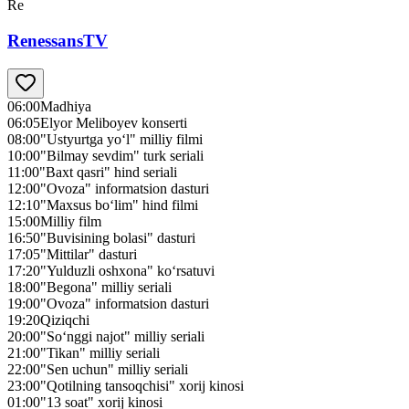
Re
RenessansTV
06:00
Madhiya
06:05
Elyor Meliboyev konserti
08:00
"Ustyurtga yo‘l" milliy filmi
10:00
"Bilmay sevdim" turk seriali
11:00
"Baxt qasri" hind seriali
12:00
"Ovoza" informatsion dasturi
12:10
"Maxsus bo‘lim" hind filmi
15:00
Milliy film
16:50
"Buvisining bolasi" dasturi
17:05
"Mittilar" dasturi
17:20
"Yulduzli oshxona" ko‘rsatuvi
18:00
"Begona" milliy seriali
19:00
"Ovoza" informatsion dasturi
19:20
Qiziqchi
20:00
"So‘nggi najot" milliy seriali
21:00
"Tikan" milliy seriali
22:00
"Sen uchun" milliy seriali
23:00
"Qotilning tansoqchisi" xorij kinosi
01:00
"13 soat" xorij kinosi