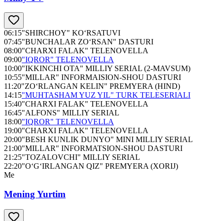
06:15
"SHIRCHOY" KO‘RSATUVI
07:45
"BUNCHALAR ZO‘RSAN" DASTURI
08:00
"CHARXI FALAK" TELENOVELLA
09:00
"IQROR" TELENOVELLA
10:00
"IKKINCHI OTA" MILLIY SERIAL (2-MAVSUM)
10:55
"MILLAR" INFORMAISION-SHOU DASTURI
11:20
"ZO‘RLANGAN KELIN" PREMYERA (HIND)
14:15
"MUHTASHAM YUZ YIL" TURK TELESERIALI
15:40
"CHARXI FALAK" TELENOVELLA
16:45
"ALFONS" MILLIY SERIAL
18:00
"IQROR" TELENOVELLA
19:00
"CHARXI FALAK" TELENOVELLA
20:00
"BESH KUNLIK DUNYO" MINI MILLIY SERIAL
21:00
"MILLAR" INFORMATSION-SHOU DASTURI
21:25
"TOZALOVCHI" MILLIY SERIAL
22:20
"O‘G‘IRLANGAN QIZ" PREMYERA (XORIJ)
Me
Mening Yurtim