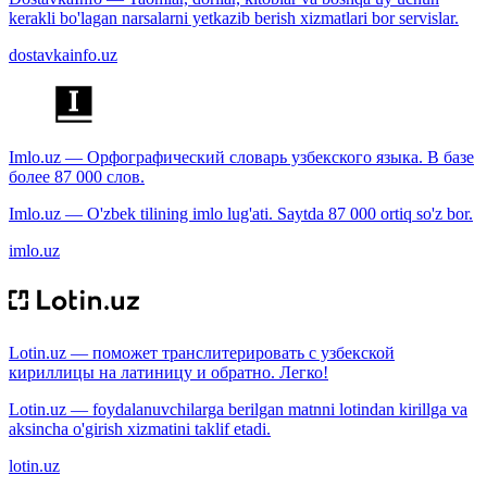
kerakli bo'lagan narsalarni yetkazib berish xizmatlari bor servislar.
dostavkainfo.uz
Imlo.uz — Орфографический словарь узбекского языка. В базе
более 87 000 слов.
Imlo.uz — O'zbek tilining imlo lug'ati. Saytda 87 000 ortiq so'z bor.
imlo.uz
Lotin.uz — поможет транслитерировать с узбекской
кириллицы на латиницу и обратно. Легко!
Lotin.uz — foydalanuvchilarga berilgan matnni lotindan kirillga va
aksincha o'girish xizmatini taklif etadi.
lotin.uz