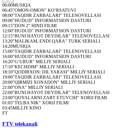
06:00
MUSIQA
06:45
"OMON-OMON" KO‘RSATUVI
08:00
"TAQDIR ZARBALARI" TELENOVELLASI
09:00
"HUDUD" INFORMATSION DASTURI
09:15
"DON 2" HIND FILMI
12:00
"HUDUD" INFORMATSION DASTURI
12:15
"BUNI HAYOT DEYDILAR" TELENOVELLASI
13:20
"MALIKAM, ENDI QARA" TURK SERIALI
14:20
MUSIQA
15:00
"TAQDIR ZARBALARI" TELENOVELLASI
16:00
"HUDUD" INFORMATSION DASTURI
16:20
"G‘URUR" MILLIY SERIALI
17:10
"KECHDIM" MILLIY SERIALI
18:10
"QODIRXON: DIL YARASI" MILLIY SERIALI
19:00
"TAQDIR ZARBALARI" TELENOVELLASI
20:00
"QIRMIZI XONADON" MILLIY SERIALI
21:00
"ONA" MILLIY SERIALI
22:00
"BUNI HAYOT DEYDILAR" TELENOVELLASI
23:00
"QOYALARNI ZABT ETUVCHI" XORIJ FILMI
01:05
"TELBA NIK" XORIJ FILMI
03:45
MILLIY KINO
FT
FTV telekanali