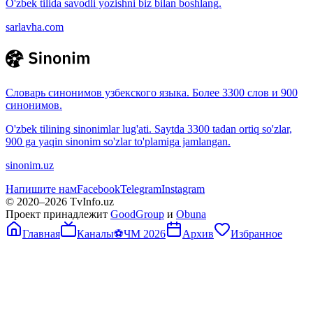
O'zbek tilida savodli yozishni biz bilan boshlang.
sarlavha.com
Словарь синонимов узбекского языка. Более 3300 слов и 900
синонимов.
O'zbek tilining sinonimlar lug'ati. Saytda 3300 tadan ortiq so'zlar,
900 ga yaqin sinonim so'zlar to'plamiga jamlangan.
sinonim.uz
Напишите нам
Facebook
Telegram
Instagram
© 2020–
2026
TvInfo.uz
Проект принадлежит
GoodGroup
и
Obuna
Главная
Каналы
⚽
ЧМ 2026
Архив
Избранное