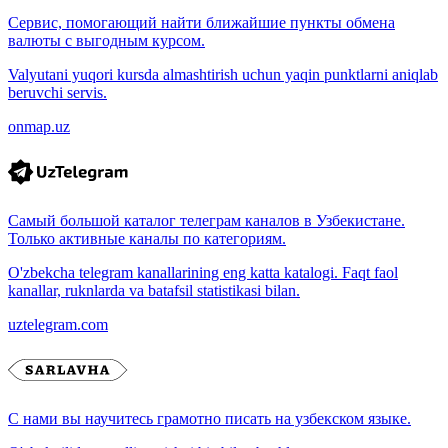
Сервис, помогающий найти ближайшие пункты обмена
валюты с выгодным курсом.
Valyutani yuqori kursda almashtirish uchun yaqin punktlarni aniqlab
beruvchi servis.
onmap.uz
Самый большой каталог телеграм каналов в Узбекистане.
Только активные каналы по категориям.
O'zbekcha telegram kanallarining eng katta katalogi. Faqt faol
kanallar, ruknlarda va batafsil statistikasi bilan.
uztelegram.com
С нами вы научитесь грамотно писать на узбекском языке.