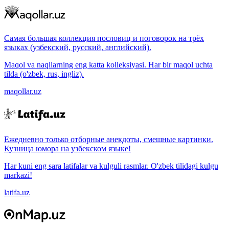
Самая большая коллекция пословиц и поговорок на трёх
языках (узбекский, русский, английский).
Maqol va naqllarning eng katta kolleksiyasi. Har bir maqol uchta
tilda (o'zbek, rus, ingliz).
maqollar.uz
Ежедневно только отборные анекдоты, смешные картинки.
Кузница юмора на узбекском языке!
Har kuni eng sara latifalar va kulguli rasmlar. O'zbek tilidagi kulgu
markazi!
latifa.uz