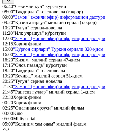
06:40
"Севимли кун" кўрсатуви
08:00
"Тақдирлар" теленовелла (такрор)
09:00
"Замон" (жонли эфир) информацион дастури
09:20
"Қизил атиргул" миллий сериал (такрор)
10:20
"Тугун" сериал-новелла
11:20
"Илк учрашув" кўрсатуви
12:00
"Замон" (жонли эфир) информацион дастури
12:15
Хориж фильм
15:00
"Қўрғон сирлари" Туркия сериали 320-қисм
16:00
"Замон" (жонли эфир) информацион дастури
16:20
"Қизим" миллий сериал 47-қисм
17:15
"Олов пазанда" кўрсатуви
18:20
"Тақдирлар" теленовелла
19:20
"Кечир..." миллий сериал 51-қисм
20:25
"Тугун" сериал-новелла
21:30
"Замон" (жонли эфир) информацион дастури
21:45
"Рангсиз гуллар" миллий сериал 1-қисм
22:30
Хориж фильм
00:20
Хориж фильм
02:25
"Онагинам орзуси" миллий фильм
03:00
Kino
05:00
Milliy serial
05:00
"Келиним ҳам одам" миллий фильм
ZO