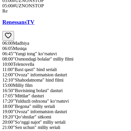
05:00
#UZNONSTOP
05:00
#UZNONSTOP
Re
RenessansTV
06:00
Madhiya
06:05
Musiqa
06:45
"Yangi tong" ko‘rsatuvi
08:00
"Osmondagi bolalar" milliy filmi
10:00
Telenovella
11:00
"Baxt qasri" hind seriali
12:00
"Ovoza" informatsion dasturi
12:10
"Shahodatnoma" hind filmi
15:00
Milliy film
16:50
"Buvisining bolasi" dasturi
17:05
"Mittilar" dasturi
17:20
"Yulduzli oshxona" ko‘rsatuvi
18:00
"Begona" milliy seriali
19:00
"Ovoza" informatsion dasturi
19:20
"Qo‘shnilar" sitkomi
20:00
"So‘nggi najot" milliy seriali
21:00
"Sen uchun" milliy seriali