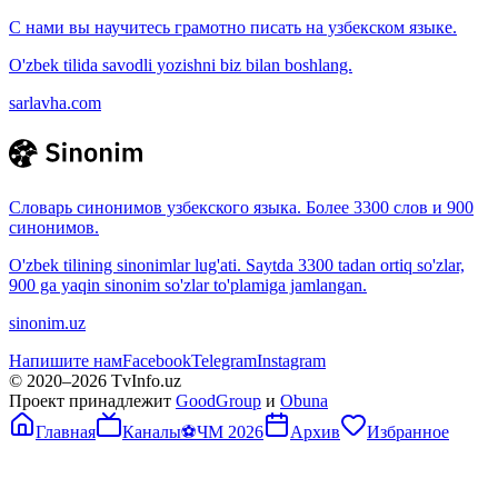
С нами вы научитесь грамотно писать на узбекском языке.
O'zbek tilida savodli yozishni biz bilan boshlang.
sarlavha.com
Словарь синонимов узбекского языка. Более 3300 слов и 900
синонимов.
O'zbek tilining sinonimlar lug'ati. Saytda 3300 tadan ortiq so'zlar,
900 ga yaqin sinonim so'zlar to'plamiga jamlangan.
sinonim.uz
Напишите нам
Facebook
Telegram
Instagram
© 2020–
2026
TvInfo.uz
Проект принадлежит
GoodGroup
и
Obuna
Главная
Каналы
⚽
ЧМ 2026
Архив
Избранное