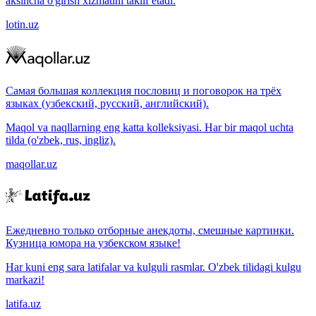
aksincha o'girish xizmatini taklif etadi.
lotin.uz
Самая большая коллекция пословиц и поговорок на трёх
языках (узбекский, русский, английский).
Maqol va naqllarning eng katta kolleksiyasi. Har bir maqol uchta
tilda (o'zbek, rus, ingliz).
maqollar.uz
Ежедневно только отборные анекдоты, смешные картинки.
Кузница юмора на узбекском языке!
Har kuni eng sara latifalar va kulguli rasmlar. O'zbek tilidagi kulgu
markazi!
latifa.uz