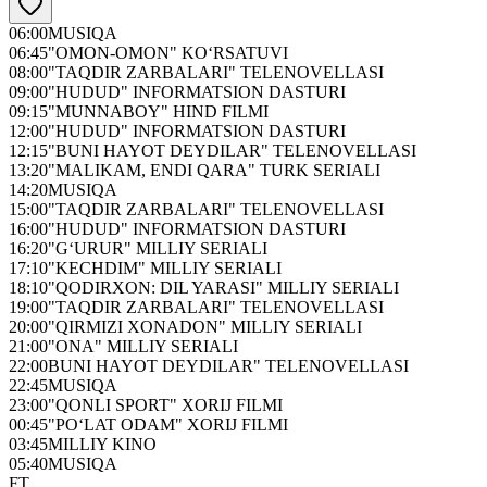
06:00
MUSIQA
06:45
"OMON-OMON" KO‘RSATUVI
08:00
"TAQDIR ZARBALARI" TELENOVELLASI
09:00
"HUDUD" INFORMATSION DASTURI
09:15
"MUNNABOY" HIND FILMI
12:00
"HUDUD" INFORMATSION DASTURI
12:15
"BUNI HAYOT DEYDILAR" TELENOVELLASI
13:20
"MALIKAM, ENDI QARA" TURK SERIALI
14:20
MUSIQA
15:00
"TAQDIR ZARBALARI" TELENOVELLASI
16:00
"HUDUD" INFORMATSION DASTURI
16:20
"G‘URUR" MILLIY SERIALI
17:10
"KECHDIM" MILLIY SERIALI
18:10
"QODIRXON: DIL YARASI" MILLIY SERIALI
19:00
"TAQDIR ZARBALARI" TELENOVELLASI
20:00
"QIRMIZI XONADON" MILLIY SERIALI
21:00
"ONA" MILLIY SERIALI
22:00
BUNI HAYOT DEYDILAR" TELENOVELLASI
22:45
MUSIQA
23:00
"QONLI SPORT" XORIJ FILMI
00:45
"PO‘LAT ODAM" XORIJ FILMI
03:45
MILLIY KINO
05:40
MUSIQA
FT