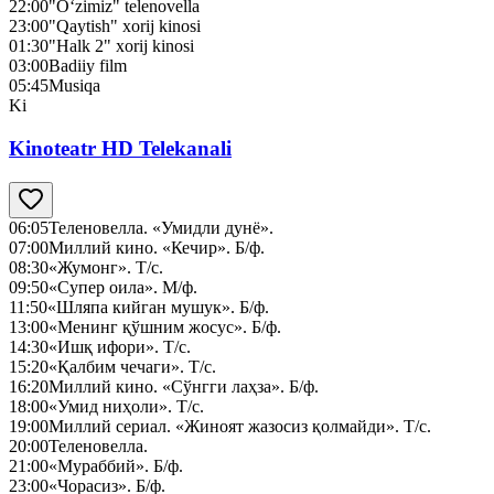
22:00
"O‘zimiz" telenovella
23:00
"Qaytish" xorij kinosi
01:30
"Halk 2" xorij kinosi
03:00
Badiiy film
05:45
Musiqa
Ki
Kinoteatr HD Telekanali
06:05
Теленовелла. «Умидли дунё».
07:00
Миллий кино. «Кечир». Б/ф.
08:30
«Жумонг». Т/с.
09:50
«Супер оила». М/ф.
11:50
«Шляпа кийган мушук». Б/ф.
13:00
«Менинг қўшним жосус». Б/ф.
14:30
«Ишқ ифори». Т/с.
15:20
«Қалбим чечаги». Т/с.
16:20
Миллий кино. «Сўнгги лаҳза». Б/ф.
18:00
«Умид ниҳоли». Т/с.
19:00
Миллий сериал. «Жиноят жазосиз қолмайди». Т/с.
20:00
Теленовелла.
21:00
«Мураббий». Б/ф.
23:00
«Чорасиз». Б/ф.