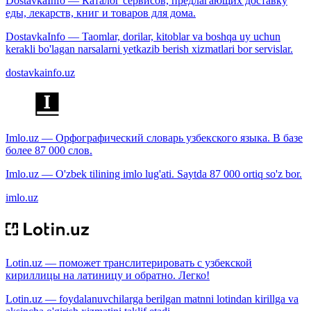
DostavkaInfo — Каталог сервисов, предлагающих доставку
еды, лекарств, книг и товаров для дома.
DostavkaInfo — Taomlar, dorilar, kitoblar va boshqa uy uchun
kerakli bo'lagan narsalarni yetkazib berish xizmatlari bor servislar.
dostavkainfo.uz
Imlo.uz — Орфографический словарь узбекского языка. В базе
более 87 000 слов.
Imlo.uz — O'zbek tilining imlo lug'ati. Saytda 87 000 ortiq so'z bor.
imlo.uz
Lotin.uz — поможет транслитерировать с узбекской
кириллицы на латиницу и обратно. Легко!
Lotin.uz — foydalanuvchilarga berilgan matnni lotindan kirillga va