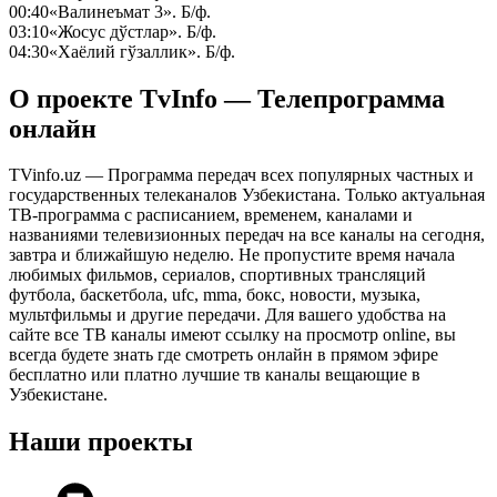
00:40
«Валинеъмат 3». Б/ф.
03:10
«Жосус дўстлар». Б/ф.
04:30
«Хаёлий гўзаллик». Б/ф.
О проекте TvInfo — Телепрограмма
онлайн
TVinfo.uz — Программа передач всех популярных частных и
государственных телеканалов Узбекистана. Только актуальная
ТВ-программа с расписанием, временем, каналами и
названиями телевизионных передач на все каналы на сегодня,
завтра и ближайшую неделю. Не пропустите время начала
любимых фильмов, сериалов, спортивных трансляций
футбола, баскетбола, ufc, mma, бокс, новости, музыка,
мультфильмы и другие передачи. Для вашего удобства на
сайте все ТВ каналы имеют ссылку на просмотр online, вы
всегда будете знать где смотреть онлайн в прямом эфире
бесплатно или платно лучшие тв каналы вещающие в
Узбекистане.
Наши проекты