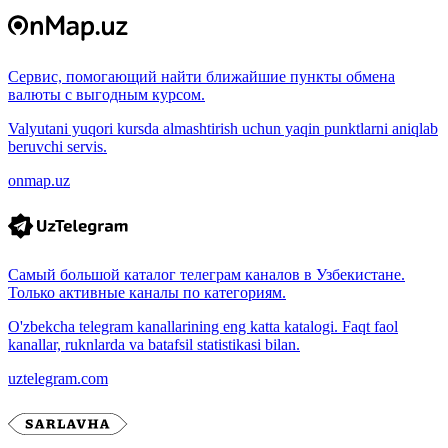
Сервис, помогающий найти ближайшие пункты обмена
валюты с выгодным курсом.
Valyutani yuqori kursda almashtirish uchun yaqin punktlarni aniqlab
beruvchi servis.
onmap.uz
Самый большой каталог телеграм каналов в Узбекистане.
Только активные каналы по категориям.
O'zbekcha telegram kanallarining eng katta katalogi. Faqt faol
kanallar, ruknlarda va batafsil statistikasi bilan.
uztelegram.com