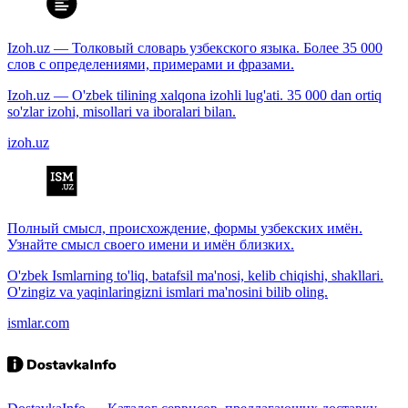
Izoh.uz — Толковый словарь узбекского языка. Более 35 000
слов с определениями, примерами и фразами.
Izoh.uz — O'zbek tilining xalqona izohli lug'ati. 35 000 dan ortiq
so'zlar izohi, misollari va iboralari bilan.
izoh.uz
Полный смысл, происхождение, формы узбекских имён.
Узнайте смысл своего имени и имён близких.
O'zbek Ismlarning to'liq, batafsil ma'nosi, kelib chiqishi, shakllari.
O'zingiz va yaqinlaringizni ismlari ma'nosini bilib oling.
ismlar.com