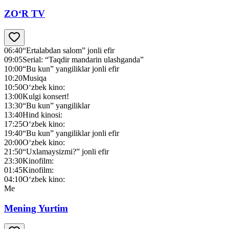
ZO‘R TV
06:40
“Ertalabdan salom” jonli efir
09:05
Serial: “Taqdir mandarin ulashganda”
10:00
“Bu kun” yangiliklar jonli efir
10:20
Musiqa
10:50
O‘zbek kino:
13:00
Kulgi konsert!
13:30
“Bu kun” yangiliklar
13:40
Hind kinosi:
17:25
O‘zbek kino:
19:40
“Bu kun” yangiliklar jonli efir
20:00
O‘zbek kino:
21:50
“Uxlamaysizmi?” jonli efir
23:30
Kinofilm:
01:45
Kinofilm:
04:10
O‘zbek kino:
Me
Mening Yurtim