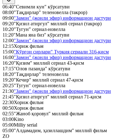
06:40
"Севимли кун" кўрсатуви
08:00
"Тақдирлар" теленовелла (такрор)
09:00
"Замон" (жонли эфир) информацион дастури
09:20
"Қизил атиргул" миллий сериал (такрор)
10:20
"Тугун" сериал-новелла
11:20
"Мана яна биз" кўрсатуви
12:00
"Замон" (жонли эфир) информацион дастури
12:15
Хориж фильм
15:00
"Қўрғон сирлари" Туркия сериали 316-қисм
16:00
"Замон" (жонли эфир) информацион дастури
16:20
"Қизим" миллий сериал 43-қисм
17:15
"Олов пазанда" кўрсатуви
18:20
"Тақдирлар" теленовелла
19:20
"Кечир" миллий сериал 47-қисм
20:25
"Тугун" сериал-новелла
21:30
"Замон" (жонли эфир) информацион дастури
21:45
"Қизил атиргул" миллий сериал 71-қисм
22:30
Хориж фильм
00:50
Хориж фильм
02:55
"Жаноб қоровул" миллий фильм
03:00
Kino
05:00
Milliy serial
05:00
"Алдамадим, ҳазиллашдим" миллий фильм
ZO