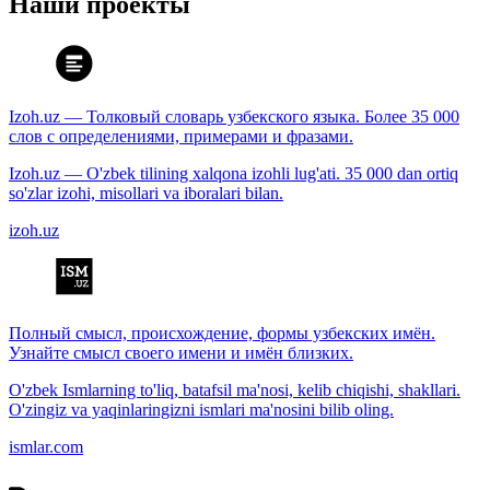
Наши проекты
Izoh.uz — Толковый словарь узбекского языка. Более 35 000
слов с определениями, примерами и фразами.
Izoh.uz — O'zbek tilining xalqona izohli lug'ati. 35 000 dan ortiq
so'zlar izohi, misollari va iboralari bilan.
izoh.uz
Полный смысл, происхождение, формы узбекских имён.
Узнайте смысл своего имени и имён близких.
O'zbek Ismlarning to'liq, batafsil ma'nosi, kelib chiqishi, shakllari.
O'zingiz va yaqinlaringizni ismlari ma'nosini bilib oling.
ismlar.com