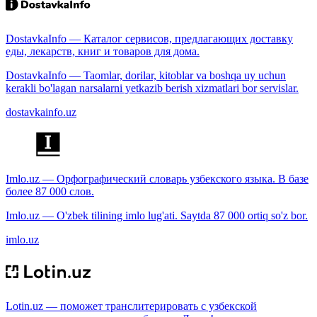
DostavkaInfo — Каталог сервисов, предлагающих доставку
еды, лекарств, книг и товаров для дома.
DostavkaInfo — Taomlar, dorilar, kitoblar va boshqa uy uchun
kerakli bo'lagan narsalarni yetkazib berish xizmatlari bor servislar.
dostavkainfo.uz
Imlo.uz — Орфографический словарь узбекского языка. В базе
более 87 000 слов.
Imlo.uz — O'zbek tilining imlo lug'ati. Saytda 87 000 ortiq so'z bor.
imlo.uz
Lotin.uz — поможет транслитерировать с узбекской