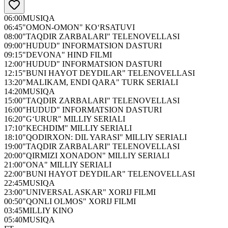
06:00
MUSIQA
06:45
"OMON-OMON" KO‘RSATUVI
08:00
"TAQDIR ZARBALARI" TELENOVELLASI
09:00
"HUDUD" INFORMATSION DASTURI
09:15
"DEVONA" HIND FILMI
12:00
"HUDUD" INFORMATSION DASTURI
12:15
"BUNI HAYOT DEYDILAR" TELENOVELLASI
13:20
"MALIKAM, ENDI QARA" TURK SERIALI
14:20
MUSIQA
15:00
"TAQDIR ZARBALARI" TELENOVELLASI
16:00
"HUDUD" INFORMATSION DASTURI
16:20
"G‘URUR" MILLIY SERIALI
17:10
"KECHDIM" MILLIY SERIALI
18:10
"QODIRXON: DIL YARASI" MILLIY SERIALI
19:00
"TAQDIR ZARBALARI" TELENOVELLASI
20:00
"QIRMIZI XONADON" MILLIY SERIALI
21:00
"ONA" MILLIY SERIALI
22:00
"BUNI HAYOT DEYDILAR" TELENOVELLASI
22:45
MUSIQA
23:00
"UNIVERSAL ASKAR" XORIJ FILMI
00:50
"QONLI OLMOS" XORIJ FILMI
03:45
MILLIY KINO
05:40
MUSIQA