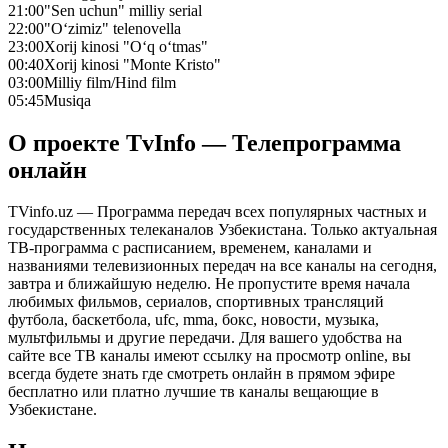
21:00
"Sen uchun" milliy serial
22:00
"O‘zimiz" telenovella
23:00
Xorij kinosi "O‘q o‘tmas"
00:40
Xorij kinosi "Monte Kristo"
03:00
Milliy film/Hind film
05:45
Musiqa
О проекте TvInfo — Телепрограмма
онлайн
TVinfo.uz — Программа передач всех популярных частных и
государственных телеканалов Узбекистана. Только актуальная
ТВ-программа с расписанием, временем, каналами и
названиями телевизионных передач на все каналы на сегодня,
завтра и ближайшую неделю. Не пропустите время начала
любимых фильмов, сериалов, спортивных трансляций
футбола, баскетбола, ufc, mma, бокс, новости, музыка,
мультфильмы и другие передачи. Для вашего удобства на
сайте все ТВ каналы имеют ссылку на просмотр online, вы
всегда будете знать где смотреть онлайн в прямом эфире
бесплатно или платно лучшие тв каналы вещающие в
Узбекистане.