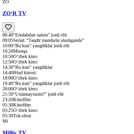
ZO
ZO‘R TV
06:40
“Ertalabdan salom” jonli efir
09:05
Serial: “Taqdir mandarin ulashganda”
10:00
“Bu kun” yangiliklar jonli efir
10:20
Musiqa
10:50
O‘zbek kino:
12:50
O‘zbek kino:
14:30
“Bu kun” yangiliklar
14:40
Hind kinosi:
18:00
O‘zbek kino:
19:40
“Bu kun” yangiliklar jonli efir
20:00
O‘zbek kino:
21:50
“Uxlamaysizmi?” jonli efir
23:20
Kinofilm:
01:30
Kinofilm:
03:25
O‘zbek kino:
05:30
Tok-shou
Mi
Milliy TV