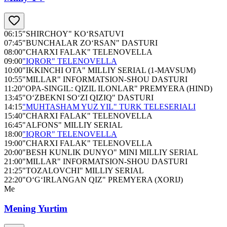
06:15
"SHIRCHOY" KO‘RSATUVI
07:45
"BUNCHALAR ZO‘RSAN" DASTURI
08:00
"CHARXI FALAK" TELENOVELLA
09:00
"IQROR" TELENOVELLA
10:00
"IKKINCHI OTA" MILLIY SERIAL (1-MAVSUM)
10:55
"MILLAR" INFORMATSION-SHOU DASTURI
11:20
"OPA-SINGIL: QIZIL ILONLAR" PREMYERA (HIND)
13:45
"O‘ZBEKNI SO‘ZI QIZIQ" DASTURI
14:15
"MUHTASHAM YUZ YIL" TURK TELESERIALI
15:40
"CHARXI FALAK" TELENOVELLA
16:45
"ALFONS" MILLIY SERIAL
18:00
"IQROR" TELENOVELLA
19:00
"CHARXI FALAK" TELENOVELLA
20:00
"BESH KUNLIK DUNYO" MINI MILLIY SERIAL
21:00
"MILLAR" INFORMATSION-SHOU DASTURI
21:25
"TOZALOVCHI" MILLIY SERIAL
22:20
"O‘G‘IRLANGAN QIZ" PREMYERA (XORIJ)
Me
Mening Yurtim