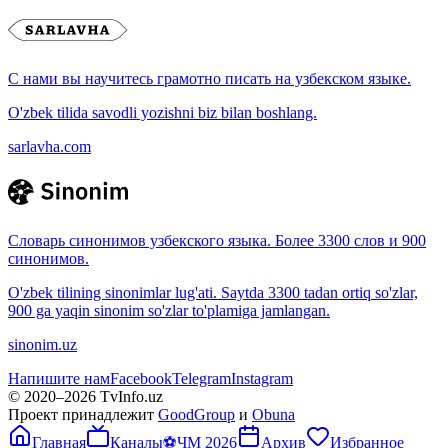
С нами вы научитесь грамотно писать на узбекском языке.
O'zbek tilida savodli yozishni biz bilan boshlang.
sarlavha.com
Словарь синонимов узбекского языка. Более 3300 слов и 900
синонимов.
O'zbek tilining sinonimlar lug'ati. Saytda 3300 tadan ortiq so'zlar,
900 ga yaqin sinonim so'zlar to'plamiga jamlangan.
sinonim.uz
Напишите нам
Facebook
Telegram
Instagram
© 2020–
2026
TvInfo.uz
Проект принадлежит
GoodGroup
и
Obuna
Главная
Каналы
⚽
ЧМ 2026
Архив
Избранное