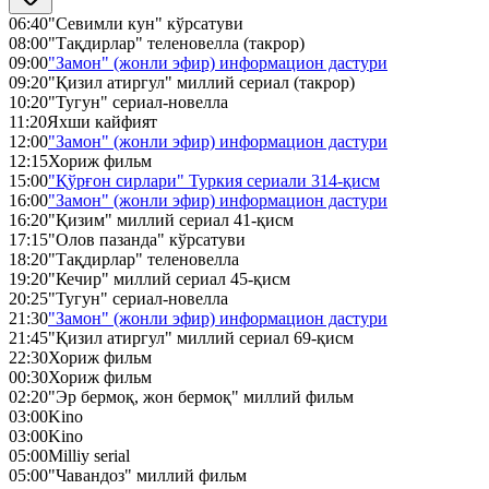
06:40
"Севимли кун" кўрсатуви
08:00
"Тақдирлар" теленовелла (такрор)
09:00
"Замон" (жонли эфир) информацион дастури
09:20
"Қизил атиргул" миллий сериал (такрор)
10:20
"Тугун" сериал-новелла
11:20
Яхши кайфият
12:00
"Замон" (жонли эфир) информацион дастури
12:15
Хориж фильм
15:00
"Қўрғон сирлари" Туркия сериали 314-қисм
16:00
"Замон" (жонли эфир) информацион дастури
16:20
"Қизим" миллий сериал 41-қисм
17:15
"Олов пазанда" кўрсатуви
18:20
"Тақдирлар" теленовелла
19:20
"Кечир" миллий сериал 45-қисм
20:25
"Тугун" сериал-новелла
21:30
"Замон" (жонли эфир) информацион дастури
21:45
"Қизил атиргул" миллий сериал 69-қисм
22:30
Хориж фильм
00:30
Хориж фильм
02:20
"Эр бермоқ, жон бермоқ" миллий фильм
03:00
Kino
03:00
Kino
05:00
Milliy serial
05:00
"Чавандоз" миллий фильм