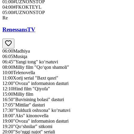
01:00
#UZNONSTOP
04:00
#FKOKTEYL
05:00
#UZNONSTOP
Re
RenessansTV
06:00
Madhiya
06:05
Musiqa
06:45
"Yangi tong" ko‘rsatuvi
08:00
Milliy film "Qo‘qon shamoli"
10:00
Telenovella
11:00
Xorij serial "Baxt qasri"
12:00
"Ovoza" informatsion dasturi
12:10
Hind film "Qiyofa"
15:00
Milliy film
16:50
"Buvisining bolasi" dasturi
17:05
"Mittilar" dasturi
17:30
"Yulduzli oshxona" ko‘rsatuvi
18:00
"Aks" kinonovella
19:00
"Ovoza" informatsion dasturi
19:20
"Qo‘shnilar" sitkomi
20:00
"So‘nggi najot" seriali