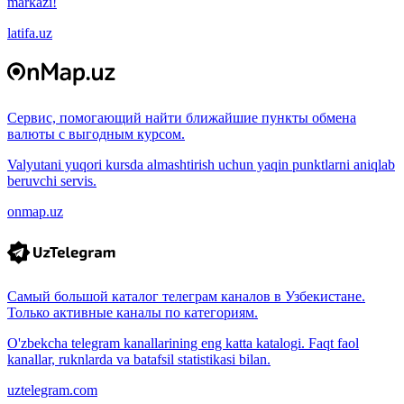
markazi!
latifa.uz
Сервис, помогающий найти ближайшие пункты обмена
валюты с выгодным курсом.
Valyutani yuqori kursda almashtirish uchun yaqin punktlarni aniqlab
beruvchi servis.
onmap.uz
Самый большой каталог телеграм каналов в Узбекистане.
Только активные каналы по категориям.
O'zbekcha telegram kanallarining eng katta katalogi. Faqt faol
kanallar, ruknlarda va batafsil statistikasi bilan.
uztelegram.com