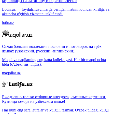
кириллицы на латиницу и обратно. Легко!
Lotin.uz — foydalanuvchilarga berilgan matnni lotindan kirillga va
aksincha o'girish xizmatini taklif etadi.
lotin.uz
Самая большая коллекция пословиц и поговорок на трёх
языках (узбекский, русский, английский).
Maqol va naqllarning eng katta kolleksiyasi. Har bir maqol uchta
tilda (o'zbek, rus, ingliz).
maqollar.uz
Ежедневно только отборные анекдоты, смешные картинки.
Кузница юмора на узбекском языке!
Har kuni eng sara latifalar va kulguli rasmlar. O'zbek tilidagi kulgu