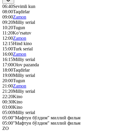
06:40
Sevimli kun
08:00
Taqdirlar
09:00
Zamon
09:20
Milliy serial
10:20
Tugun
11:20
Ko‘rsatuv
12:00
Zamon
12:15
Hind kino
15:00
Turk serial
16:00
Zamon
16:15
Milliy serial
17:00
Olov pazanda
18:00
Taqdirlar
19:00
Milliy serial
20:00
Tugun
21:00
Zamon
21:20
Milliy serial
22:20
Kino
00:30
Kino
03:00
Kino
05:00
Milliy serial
05:00
"Мафтун бўлдим" миллий фильм
05:00
"Мафтун бўлдим" миллий фильм
ZO