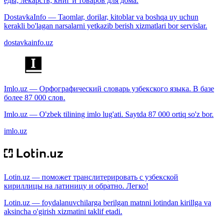
еды, лекарств, книг и товаров для дома.
DostavkaInfo — Taomlar, dorilar, kitoblar va boshqa uy uchun
kerakli bo'lagan narsalarni yetkazib berish xizmatlari bor servislar.
dostavkainfo.uz
Imlo.uz — Орфографический словарь узбекского языка. В базе
более 87 000 слов.
Imlo.uz — O'zbek tilining imlo lug'ati. Saytda 87 000 ortiq so'z bor.
imlo.uz
Lotin.uz — поможет транслитерировать с узбекской
кириллицы на латиницу и обратно. Легко!
Lotin.uz — foydalanuvchilarga berilgan matnni lotindan kirillga va
aksincha o'girish xizmatini taklif etadi.