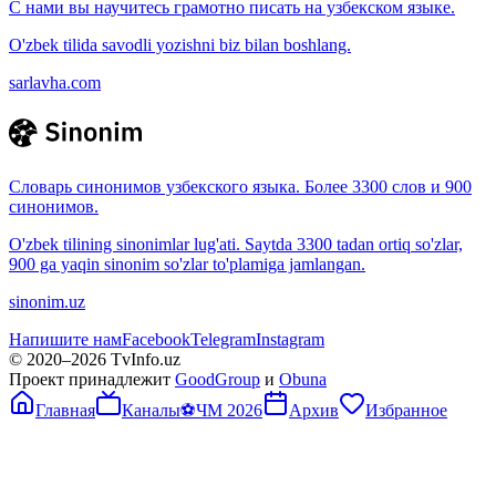
С нами вы научитесь грамотно писать на узбекском языке.
O'zbek tilida savodli yozishni biz bilan boshlang.
sarlavha.com
Словарь синонимов узбекского языка. Более 3300 слов и 900
синонимов.
O'zbek tilining sinonimlar lug'ati. Saytda 3300 tadan ortiq so'zlar,
900 ga yaqin sinonim so'zlar to'plamiga jamlangan.
sinonim.uz
Напишите нам
Facebook
Telegram
Instagram
© 2020–
2026
TvInfo.uz
Проект принадлежит
GoodGroup
и
Obuna
Главная
Каналы
⚽
ЧМ 2026
Архив
Избранное