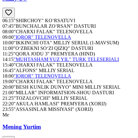
06:15
"SHIRCHOY" KO‘RSATUVI
07:45
"BUNCHALAR ZO‘RSAN" DASTURI
08:00
"CHARXI FALAK" TELENOVELLA
09:00
"IQROR" TELENOVELLA
10:00
"IKKINCHI OTA" MILLIY SERIAL (1-MAVSUM)
11:00
"O‘ZBEKNI SO‘ZI QIZIQ" DASTURI
11:25
"QORA JODU 3" PREMYERA (HIND)
14:15
"MUHTASHAM YUZ YIL" TURK TELESERIALI
15:40
"CHARXI FALAK" TELENOVELLA
16:45
"ALFONS" MILLIY SERIAL
18:00
"IQROR" TELENOVELLA
19:00
"CHARXI FALAK" TELENOVELLA
20:00
"BESH KUNLIK DUNYO" MINI MILLIY SERIAL
21:00
"MILLAR" INFORMATSION-SHOU DASTURI
21:25
"TOZALOVCHI" MILLIY SERIAL
22:20
"AKULA HAMLASI" PREMYERA (XORIJ)
23:55
"ASSASINLAR MISSIYASI" (XORIJ)
Me
Mening Yurtim