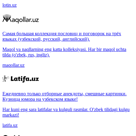
lotin.uz
Самая большая коллекция пословиц и поговорок на трёх
языках (узбекский, русский, английский).
Maqol va naqllarning eng katta kolleksiyasi. Har bir maqol uchta
tilda (o'zbek, rus, ingliz).
maqollar.uz
Ежедневно только отборные анекдоты, смешные картинки.
Кузница юмора на узбекском языке!
Har kuni eng sara latifalar va kulguli rasmlar. O'zbek tilidagi kulgu
markazi!
latifa.uz