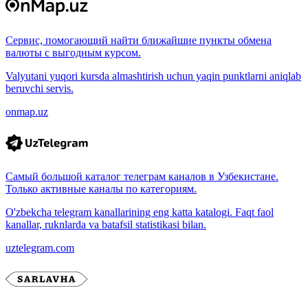
Сервис, помогающий найти ближайшие пункты обмена
валюты с выгодным курсом.
Valyutani yuqori kursda almashtirish uchun yaqin punktlarni aniqlab
beruvchi servis.
onmap.uz
Самый большой каталог телеграм каналов в Узбекистане.
Только активные каналы по категориям.
O'zbekcha telegram kanallarining eng katta katalogi. Faqt faol
kanallar, ruknlarda va batafsil statistikasi bilan.
uztelegram.com