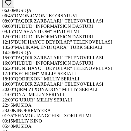
06:00
MUSIQA
06:45
"OMON-OMON" KO‘RSATUVI
08:00
"TAQDIR ZARBALARI" TELENOVELLASI
09:00
"HUDUD" INFORMATSION DASTURI
09:15
"OM SHANTI OM" HIND FILMI
12:00
"HUDUD" INFORMATSION DASTURI
12:15
"BUNI HAYOT DEYDILAR" TELENOVELLASI
13:20
"MALIKAM, ENDI QARA" TURK SERIALI
14:20
MUSIQA
15:00
"TAQDIR ZARBALARI" TELENOVELLASI
16:00
"HUDUD" INFORMATSION DASTURI
16:20
"BUNI HAYOT DEYDILAR" TELENOVELLASI
17:10
"KECHDIM" MILLIY SERIALI
18:10
"QODIRXON" MILLIY SERIALI
19:00
"TAQDIR ZARBALARI" TELENOVELLASI
20:00
"QIRMIZI XONADON" MILLIY SERIALI
21:00
"ONA" MILLIY SERIALI
22:00
"G‘URUR" MILLIY SERIALI
22:45
MUSIQA
23:00
KINOPREMYERA
01:35
"SHAMOL JANGCHISI" XORIJ FILMI
03:15
MILLIY KINO
05:40
MUSIQA