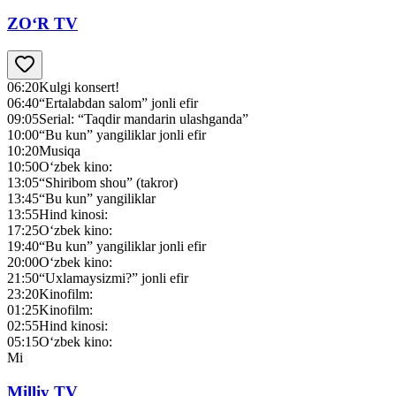
ZO‘R TV
06:20
Kulgi konsert!
06:40
“Ertalabdan salom” jonli efir
09:05
Serial: “Taqdir mandarin ulashganda”
10:00
“Bu kun” yangiliklar jonli efir
10:20
Musiqa
10:50
O‘zbek kino:
13:05
“Shiribom shou” (takror)
13:45
“Bu kun” yangiliklar
13:55
Hind kinosi:
17:25
O‘zbek kino:
19:40
“Bu kun” yangiliklar jonli efir
20:00
O‘zbek kino:
21:50
“Uxlamaysizmi?” jonli efir
23:20
Kinofilm:
01:25
Kinofilm:
02:55
Hind kinosi:
05:15
O‘zbek kino:
Mi
Milliy TV