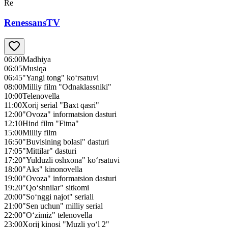
Re
RenessansTV
06:00
Madhiya
06:05
Musiqa
06:45
"Yangi tong" ko‘rsatuvi
08:00
Milliy film "Odnaklassniki"
10:00
Telenovella
11:00
Xorij serial "Baxt qasri"
12:00
"Ovoza" informatsion dasturi
12:10
Hind film "Fitna"
15:00
Milliy film
16:50
"Buvisining bolasi" dasturi
17:05
"Mittilar" dasturi
17:20
"Yulduzli oshxona" ko‘rsatuvi
18:00
"Aks" kinonovella
19:00
"Ovoza" informatsion dasturi
19:20
"Qo‘shnilar" sitkomi
20:00
"So‘nggi najot" seriali
21:00
"Sen uchun" milliy serial
22:00
"O‘zimiz" telenovella
23:00
Xorij kinosi "Muzli yo‘l 2"