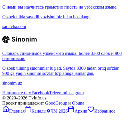
С нами вы научитесь грамотно писать на узбекском языке.
O'zbek tilida savodli yozishni biz bilan boshlang.
sarlavha.com
Словарь синонимов узбекского языка. Более 3300 слов и 900
синонимов.
O'zbek tilining sinonimlar lug'ati. Saytda 3300 tadan ortiq so'zlar,
900 ga yaqin sinonim so'zlar to'plamiga jamlangan.
sinonim.uz
Напишите нам
Facebook
Telegram
Instagram
© 2020–
2026
TvInfo.uz
Проект принадлежит
GoodGroup
и
Obuna
Главная
Каналы
⚽
ЧМ 2026
Архив
Избранное