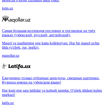
aksincha o'girish xizmatini taklif etadi.
lotin.uz
Самая большая коллекция пословиц и поговорок на трёх
языках (узбекский, русский, английский).
Maqol va naqllarning eng katta kolleksiyasi. Har bir maqol uchta
tilda (o'zbek, rus, ingliz).
maqollar.uz
Ежедневно только отборные анекдоты, смешные картинки.
Кузница юмора на узбекском языке!
Har kuni eng sara latifalar va kulguli rasmlar. O'zbek tilidagi kulgu
markazi!
latifa.uz