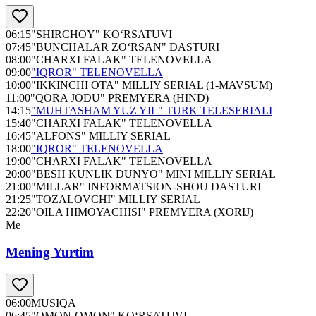
06:15
"SHIRCHOY" KO‘RSATUVI
07:45
"BUNCHALAR ZO‘RSAN" DASTURI
08:00
"CHARXI FALAK" TELENOVELLA
09:00
"IQROR" TELENOVELLA
10:00
"IKKINCHI OTA" MILLIY SERIAL (1-MAVSUM)
11:00
"QORA JODU" PREMYERA (HIND)
14:15
"MUHTASHAM YUZ YIL" TURK TELESERIALI
15:40
"CHARXI FALAK" TELENOVELLA
16:45
"ALFONS" MILLIY SERIAL
18:00
"IQROR" TELENOVELLA
19:00
"CHARXI FALAK" TELENOVELLA
20:00
"BESH KUNLIK DUNYO" MINI MILLIY SERIAL
21:00
"MILLAR" INFORMATSION-SHOU DASTURI
21:25
"TOZALOVCHI" MILLIY SERIAL
22:20
"OILA HIMOYACHISI" PREMYERA (XORIJ)
Me
Mening Yurtim
06:00
MUSIQA
06:45
"OMON-OMON" KO‘RSATUVI