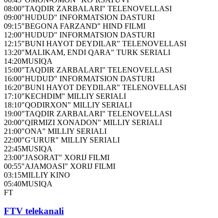
08:00
"TAQDIR ZARBALARI" TELENOVELLASI
09:00
"HUDUD" INFORMATSION DASTURI
09:15
"BEGONA FARZAND" HIND FILMI
12:00
"HUDUD" INFORMATSION DASTURI
12:15
"BUNI HAYOT DEYDILAR" TELENOVELLASI
13:20
"MALIKAM, ENDI QARA" TURK SERIALI
14:20
MUSIQA
15:00
"TAQDIR ZARBALARI" TELENOVELLASI
16:00
"HUDUD" INFORMATSION DASTURI
16:20
"BUNI HAYOT DEYDILAR" TELENOVELLASI
17:10
"KECHDIM" MILLIY SERIALI
18:10
"QODIRXON" MILLIY SERIALI
19:00
"TAQDIR ZARBALARI" TELENOVELLASI
20:00
"QIRMIZI XONADON" MILLIY SERIALI
21:00
"ONA" MILLIY SERIALI
22:00
"G‘URUR" MILLIY SERIALI
22:45
MUSIQA
23:00
"JASORAT" XORIJ FILMI
00:55
"AJAMOASI" XORIJ FILMI
03:15
MILLIY KINO
05:40
MUSIQA
FT
FTV telekanali