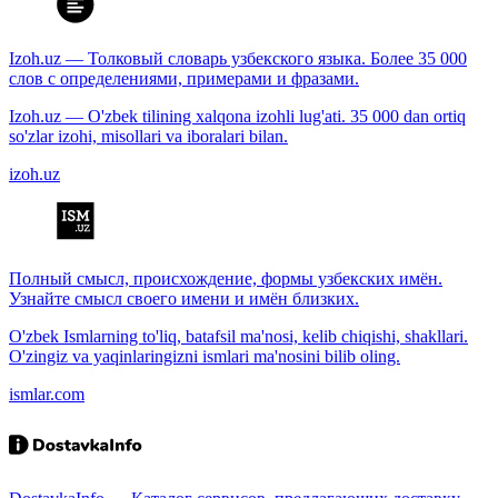
Izoh.uz — Толковый словарь узбекского языка. Более 35 000
слов с определениями, примерами и фразами.
Izoh.uz — O'zbek tilining xalqona izohli lug'ati. 35 000 dan ortiq
so'zlar izohi, misollari va iboralari bilan.
izoh.uz
Полный смысл, происхождение, формы узбекских имён.
Узнайте смысл своего имени и имён близких.
O'zbek Ismlarning to'liq, batafsil ma'nosi, kelib chiqishi, shakllari.
O'zingiz va yaqinlaringizni ismlari ma'nosini bilib oling.
ismlar.com