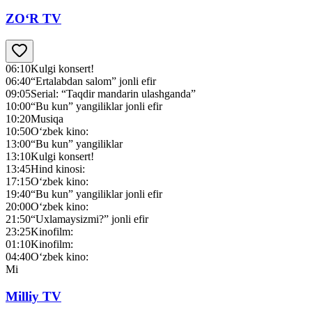
ZO‘R TV
06:10
Kulgi konsert!
06:40
“Ertalabdan salom” jonli efir
09:05
Serial: “Taqdir mandarin ulashganda”
10:00
“Bu kun” yangiliklar jonli efir
10:20
Musiqa
10:50
O‘zbek kino:
13:00
“Bu kun” yangiliklar
13:10
Kulgi konsert!
13:45
Hind kinosi:
17:15
O‘zbek kino:
19:40
“Bu kun” yangiliklar jonli efir
20:00
O‘zbek kino:
21:50
“Uxlamaysizmi?” jonli efir
23:25
Kinofilm:
01:10
Kinofilm:
04:40
O‘zbek kino:
Mi
Milliy TV