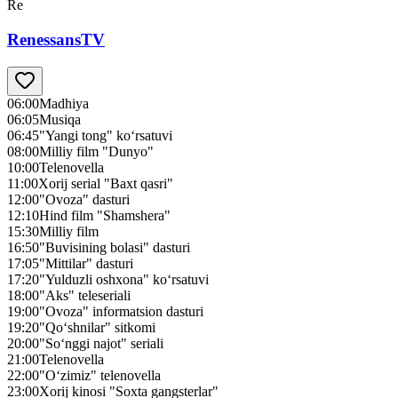
Re
RenessansTV
06:00
Madhiya
06:05
Musiqa
06:45
"Yangi tong" ko‘rsatuvi
08:00
Milliy film "Dunyo"
10:00
Telenovella
11:00
Xorij serial "Baxt qasri"
12:00
"Ovoza" dasturi
12:10
Hind film "Shamshera"
15:30
Milliy film
16:50
"Buvisining bolasi" dasturi
17:05
"Mittilar" dasturi
17:20
"Yulduzli oshxona" ko‘rsatuvi
18:00
"Aks" teleseriali
19:00
"Ovoza" informatsion dasturi
19:20
"Qo‘shnilar" sitkomi
20:00
"So‘nggi najot" seriali
21:00
Telenovella
22:00
"O‘zimiz" telenovella
23:00
Xorij kinosi "Soxta gangsterlar"