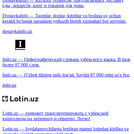
DostavkaInfo — Каталог сервисов, предлагающих доставку
еды, лекарств, книг и товаров для дома.
DostavkaInfo — Taomlar, dorilar, kitoblar va boshqa uy uchun
kerakli bo'lagan narsalarni yetkazib berish xizmatlari bor servislar.
dostavkainfo.uz
Imlo.uz — Орфографический словарь узбекского языка. В базе
более 87 000 слов.
Imlo.uz — O'zbek tilining imlo lug'ati. Saytda 87 000 ortiq so'z bor.
imlo.uz
Lotin.uz — поможет транслитерировать с узбекской
кириллицы на латиницу и обратно. Легко!
Lotin.uz — foydalanuvchilarga berilgan matnni lotindan kirillga va