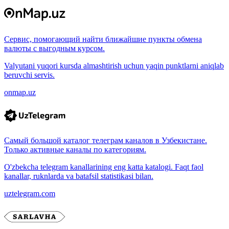
Сервис, помогающий найти ближайшие пункты обмена
валюты с выгодным курсом.
Valyutani yuqori kursda almashtirish uchun yaqin punktlarni aniqlab
beruvchi servis.
onmap.uz
Самый большой каталог телеграм каналов в Узбекистане.
Только активные каналы по категориям.
O'zbekcha telegram kanallarining eng katta katalogi. Faqt faol
kanallar, ruknlarda va batafsil statistikasi bilan.
uztelegram.com