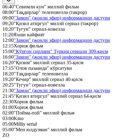
06:40
"Севимли кун" миллий фильм
08:00
"Тақдирлар" теленовелла (такрор)
09:00
"Замон" (жонли эфир) информацион дастури
09:20
"Қизил атиргул" миллй сериал (такрор)
10:20
"Тугун" сериал-новелла
11:20
Яхши кайфият
12:00
"Замон" (жонли эфир) информацион дастури
12:15
Хориж фильм
15:00
"Қўрғон сирлари" Туркия сериали 309-қисм
16:00
"Замон" (жонли эфир) информацион дастури
16:20
"Қизим" миллий сериал 35-қисм
17:15
"Олов пазаанда" кўрсатуви
18:20
"Тақдирлар" теленовелла
19:20
"Кечир" миллий сериал 40-қисм
20:25
"Тугун" сериал-новелла
21:30
"Замон" (жонли эфир) информацион дастури
21:45
"Қизил втиргул" миллий сериал 64-қисм
22:30
Хориж фильм
01:00
Хориж фильм
02:00
"Пойма-пой" миллий фильм
03:00
Kino
05:00
Milliy serial
05:00
"Мен юлдузман" миллий фильм
ZO