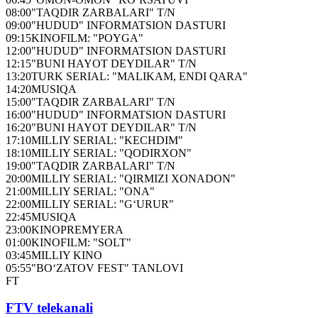
08:00
"TAQDIR ZARBALARI" T/N
09:00
"HUDUD" INFORMATSION DASTURI
09:15
KINOFILM: "POYGA"
12:00
"HUDUD" INFORMATSION DASTURI
12:15
"BUNI HAYOT DEYDILAR" T/N
13:20
TURK SERIAL: "MALIKAM, ENDI QARA"
14:20
MUSIQA
15:00
"TAQDIR ZARBALARI" T/N
16:00
"HUDUD" INFORMATSION DASTURI
16:20
"BUNI HAYOT DEYDILAR" T/N
17:10
MILLIY SERIAL: "KECHDIM"
18:10
MILLIY SERIAL: "QODIRXON"
19:00
"TAQDIR ZARBALARI" T/N
20:00
MILLIY SERIAL: "QIRMIZI XONADON"
21:00
MILLIY SERIAL: "ONA"
22:00
MILLIY SERIAL: "G‘URUR"
22:45
MUSIQA
23:00
KINOPREMYERA
01:00
KINOFILM: "SOLT"
03:45
MILLIY KINO
05:55
"BO‘ZATOV FEST" TANLOVI
FT
FTV telekanali