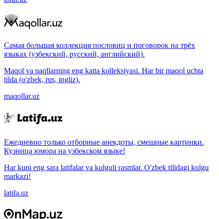
Самая большая коллекция пословиц и поговорок на трёх
языках (узбекский, русский, английский).
Maqol va naqllarning eng katta kolleksiyasi. Har bir maqol uchta
tilda (o'zbek, rus, ingliz).
maqollar.uz
Ежедневно только отборные анекдоты, смешные картинки.
Кузница юмора на узбекском языке!
Har kuni eng sara latifalar va kulguli rasmlar. O'zbek tilidagi kulgu
markazi!
latifa.uz