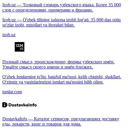
Izoh.uz — Толковый словарь узбекского языка. Более 35 000
слов с определениями, примерами и фразами.
Izoh.uz — O'zbek tilining xalqona izohli lug'ati. 35 000 dan ortiq
so'zlar izohi, misollari va iboralari bilan.
izoh.uz
Полный смысл, происхождение, формы узбекских имён.
Узнайте смысл своего имени и имён близких.
O'zbek Ismlarning to'liq, batafsil ma'nosi, kelib chiqishi, shakllari.
O'zingiz va yaqinlaringizni ismlari ma'nosini bilib oling.
ismlar.com
DostavkaInfo — Каталог сервисов, предлагающих доставку
еды, лекарств, книг и товаров для дома.