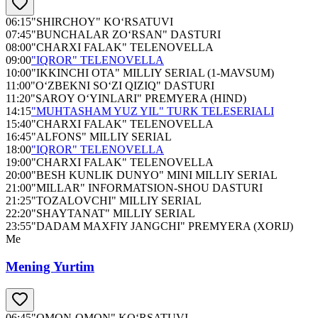
06:15
"SHIRCHOY" KO‘RSATUVI
07:45
"BUNCHALAR ZO‘RSAN" DASTURI
08:00
"CHARXI FALAK" TELENOVELLA
09:00
"IQROR" TELENOVELLA
10:00
"IKKINCHI OTA" MILLIY SERIAL (1-MAVSUM)
11:00
"O‘ZBEKNI SO‘ZI QIZIQ" DASTURI
11:20
"SAROY O‘YINLARI" PREMYERA (HIND)
14:15
"MUHTASHAM YUZ YIL" TURK TELESERIALI
15:40
"CHARXI FALAK" TELENOVELLA
16:45
"ALFONS" MILLIY SERIAL
18:00
"IQROR" TELENOVELLA
19:00
"CHARXI FALAK" TELENOVELLA
20:00
"BESH KUNLIK DUNYO" MINI MILLIY SERIAL
21:00
"MILLAR" INFORMATSION-SHOU DASTURI
21:25
"TOZALOVCHI" MILLIY SERIAL
22:20
"SHAYTANAT" MILLIY SERIAL
23:55
"DADAM MAXFIY JANGCHI" PREMYERA (XORIJ)
Me
Mening Yurtim
06:45
"OMON-OMON" KO‘RSATUVI