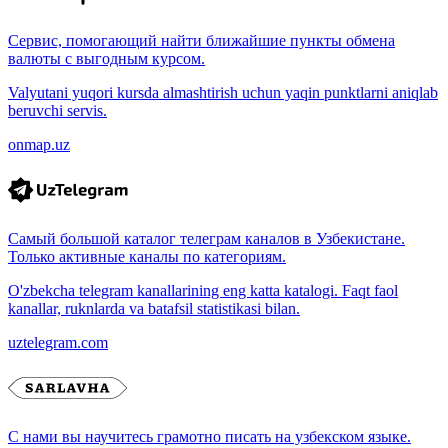
Сервис, помогающий найти ближайшие пункты обмена
валюты с выгодным курсом.
Valyutani yuqori kursda almashtirish uchun yaqin punktlarni aniqlab
beruvchi servis.
onmap.uz
Самый большой каталог телеграм каналов в Узбекистане.
Только активные каналы по категориям.
O'zbekcha telegram kanallarining eng katta katalogi. Faqt faol
kanallar, ruknlarda va batafsil statistikasi bilan.
uztelegram.com
С нами вы научитесь грамотно писать на узбекском языке.