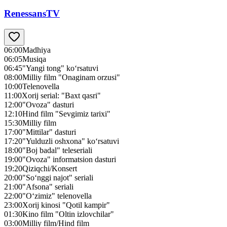
RenessansTV
06:00
Madhiya
06:05
Musiqa
06:45
"Yangi tong" ko‘rsatuvi
08:00
Milliy film "Onaginam orzusi"
10:00
Telenovella
11:00
Xorij serial: "Baxt qasri"
12:00
"Ovoza" dasturi
12:10
Hind film "Sevgimiz tarixi"
15:30
Milliy film
17:00
"Mittilar" dasturi
17:20
"Yulduzli oshxona" ko‘rsatuvi
18:00
"Boj badal" teleseriali
19:00
"Ovoza" informatsion dasturi
19:20
Qiziqchi/Konsert
20:00
"So‘nggi najot" seriali
21:00
"Afsona" seriali
22:00
"O‘zimiz" telenovella
23:00
Xorij kinosi "Qotil kampir"
01:30
Kino film "Oltin izlovchilar"
03:00
Milliy film/Hind film