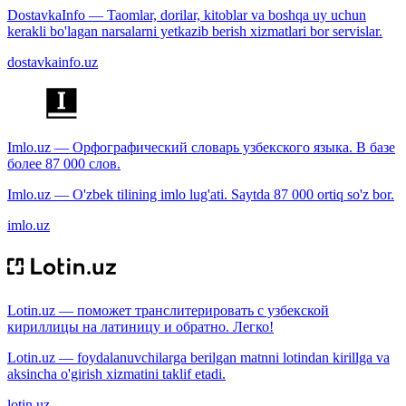
DostavkaInfo — Taomlar, dorilar, kitoblar va boshqa uy uchun
kerakli bo'lagan narsalarni yetkazib berish xizmatlari bor servislar.
dostavkainfo.uz
Imlo.uz — Орфографический словарь узбекского языка. В базе
более 87 000 слов.
Imlo.uz — O'zbek tilining imlo lug'ati. Saytda 87 000 ortiq so'z bor.
imlo.uz
Lotin.uz — поможет транслитерировать с узбекской
кириллицы на латиницу и обратно. Легко!
Lotin.uz — foydalanuvchilarga berilgan matnni lotindan kirillga va
aksincha o'girish xizmatini taklif etadi.
lotin.uz