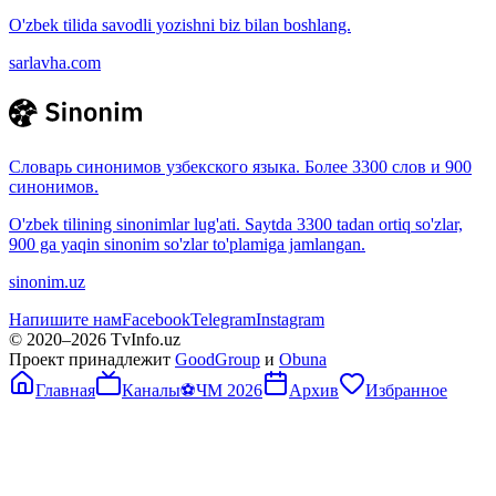
O'zbek tilida savodli yozishni biz bilan boshlang.
sarlavha.com
Словарь синонимов узбекского языка. Более 3300 слов и 900
синонимов.
O'zbek tilining sinonimlar lug'ati. Saytda 3300 tadan ortiq so'zlar,
900 ga yaqin sinonim so'zlar to'plamiga jamlangan.
sinonim.uz
Напишите нам
Facebook
Telegram
Instagram
© 2020–
2026
TvInfo.uz
Проект принадлежит
GoodGroup
и
Obuna
Главная
Каналы
⚽
ЧМ 2026
Архив
Избранное