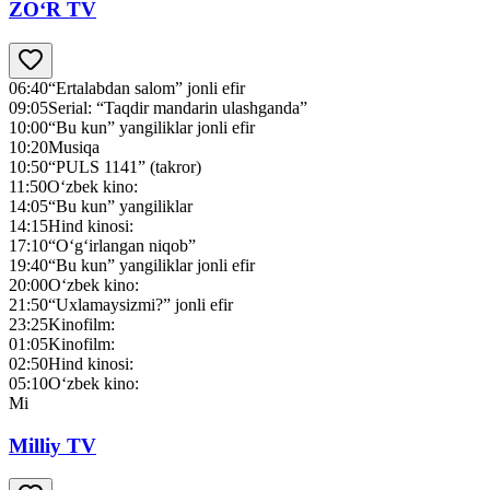
ZO‘R TV
06:40
“Ertalabdan salom” jonli efir
09:05
Serial: “Taqdir mandarin ulashganda”
10:00
“Bu kun” yangiliklar jonli efir
10:20
Musiqa
10:50
“PULS 1141” (takror)
11:50
O‘zbek kino:
14:05
“Bu kun” yangiliklar
14:15
Hind kinosi:
17:10
“O‘g‘irlangan niqob”
19:40
“Bu kun” yangiliklar jonli efir
20:00
O‘zbek kino:
21:50
“Uxlamaysizmi?” jonli efir
23:25
Kinofilm:
01:05
Kinofilm:
02:50
Hind kinosi:
05:10
O‘zbek kino:
Mi
Milliy TV