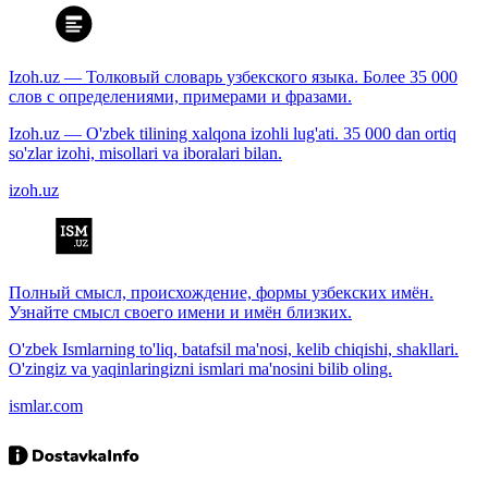
Izoh.uz — Толковый словарь узбекского языка. Более 35 000
слов с определениями, примерами и фразами.
Izoh.uz — O'zbek tilining xalqona izohli lug'ati. 35 000 dan ortiq
so'zlar izohi, misollari va iboralari bilan.
izoh.uz
Полный смысл, происхождение, формы узбекских имён.
Узнайте смысл своего имени и имён близких.
O'zbek Ismlarning to'liq, batafsil ma'nosi, kelib chiqishi, shakllari.
O'zingiz va yaqinlaringizni ismlari ma'nosini bilib oling.
ismlar.com