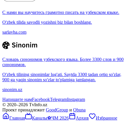
С нами вы научитесь грамотно писать на узбекском языке.
O'zbek tilida savodli yozishni biz bilan boshlang.
sarlavha.com
Словарь синонимов узбекского языка. Более 3300 слов и 900
синонимов.
O'zbek tilining sinonimlar lug'ati. Saytda 3300 tadan ortiq so'zlar,
900 ga yaqin sinonim so'zlar to'plamiga jamlangan.
sinonim.uz
Напишите нам
Facebook
Telegram
Instagram
© 2020–
2026
TvInfo.uz
Проект принадлежит
GoodGroup
и
Obuna
Главная
Каналы
⚽
ЧМ 2026
Архив
Избранное