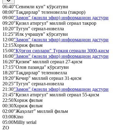
06:40
"Севимли кун" кўрсатуви
08:00
"Тақдирлар" теленовелла (такрор)
09:00
"Замон" (жонли эфир) информацион дастури
09:20
"Қизил атиргул" миллий сериал такрор
10:20
"Тугун" сериал-новелла
11:25
"Илк учрашув" кўрсатуви
12:00
"Замон" (жонли эфир) информацион дастури
12:15
Хориж фильм
15:00
"Қўрғон сирлари" Туркия сериали 3000-қисм
16:00
"Замон" (жонли эфир) информацион дастури
16:20
"Қизим" миллий сериал 27-қисм
17:15
"Олов пазанда" кўрсатуви
18:20
"Тақдирлар" теленовелла
19:20
"Кечир" миллий сериал 31-қисм
20:25
"Тугун" сериал-новелла
21:30
"Замон" (жонли эфир) информацион дастури
21:45
"Қизил атиргул" миллий сериал 55-қисм
22:50
Хориж фильм
00:30
Хориж фильм
02:00
"Жаҳолат" миллий фильм
03:00
Kino
05:00
Milliy serial
ZO