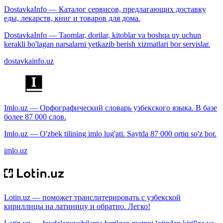
DostavkaInfo — Каталог сервисов, предлагающих доставку
еды, лекарств, книг и товаров для дома.
DostavkaInfo — Taomlar, dorilar, kitoblar va boshqa uy uchun
kerakli bo'lagan narsalarni yetkazib berish xizmatlari bor servislar.
dostavkainfo.uz
Imlo.uz — Орфографический словарь узбекского языка. В базе
более 87 000 слов.
Imlo.uz — O'zbek tilining imlo lug'ati. Saytda 87 000 ortiq so'z bor.
imlo.uz
Lotin.uz — поможет транслитерировать с узбекской
кириллицы на латиницу и обратно. Легко!