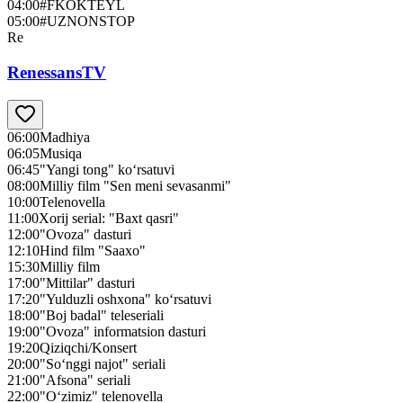
04:00
#FKOKTEYL
05:00
#UZNONSTOP
Re
RenessansTV
06:00
Madhiya
06:05
Musiqa
06:45
"Yangi tong" ko‘rsatuvi
08:00
Milliy film "Sen meni sevasanmi"
10:00
Telenovella
11:00
Xorij serial: "Baxt qasri"
12:00
"Ovoza" dasturi
12:10
Hind film "Saaxo"
15:30
Milliy film
17:00
"Mittilar" dasturi
17:20
"Yulduzli oshxona" ko‘rsatuvi
18:00
"Boj badal" teleseriali
19:00
"Ovoza" informatsion dasturi
19:20
Qiziqchi/Konsert
20:00
"So‘nggi najot" seriali
21:00
"Afsona" seriali
22:00
"O‘zimiz" telenovella