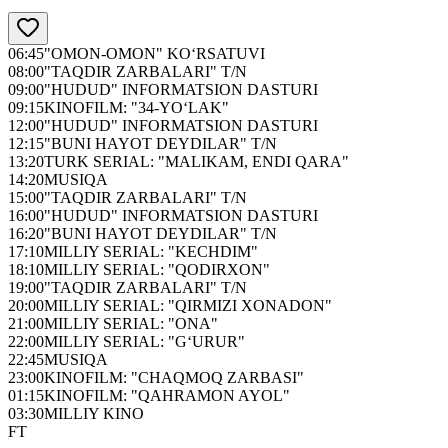
06:45
"OMON-OMON" KO‘RSATUVI
08:00
"TAQDIR ZARBALARI" T/N
09:00
"HUDUD" INFORMATSION DASTURI
09:15
KINOFILM: "34-YO‘LAK"
12:00
"HUDUD" INFORMATSION DASTURI
12:15
"BUNI HAYOT DEYDILAR" T/N
13:20
TURK SERIAL: "MALIKAM, ENDI QARA"
14:20
MUSIQA
15:00
"TAQDIR ZARBALARI" T/N
16:00
"HUDUD" INFORMATSION DASTURI
16:20
"BUNI HAYOT DEYDILAR" T/N
17:10
MILLIY SERIAL: "KECHDIM"
18:10
MILLIY SERIAL: "QODIRXON"
19:00
"TAQDIR ZARBALARI" T/N
20:00
MILLIY SERIAL: "QIRMIZI XONADON"
21:00
MILLIY SERIAL: "ONA"
22:00
MILLIY SERIAL: "G‘URUR"
22:45
MUSIQA
23:00
KINOFILM: "CHAQMOQ ZARBASI"
01:15
KINOFILM: "QAHRAMON AYOL"
03:30
MILLIY KINO
FT