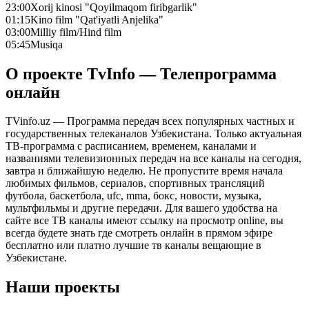
23:00
Xorij kinosi "Qoyilmaqom firibgarlik"
01:15
Kino film "Qat'iyatli Anjelika"
03:00
Milliy film/Hind film
05:45
Musiqa
О проекте TvInfo — Телепрограмма
онлайн
TVinfo.uz — Программа передач всех популярных частных и
государственных телеканалов Узбекистана. Только актуальная
ТВ-программа с расписанием, временем, каналами и
названиями телевизионных передач на все каналы на сегодня,
завтра и ближайшую неделю. Не пропустите время начала
любимых фильмов, сериалов, спортивных трансляций
футбола, баскетбола, ufc, mma, бокс, новости, музыка,
мультфильмы и другие передачи. Для вашего удобства на
сайте все ТВ каналы имеют ссылку на просмотр online, вы
всегда будете знать где смотреть онлайн в прямом эфире
бесплатно или платно лучшие тв каналы вещающие в
Узбекистане.
Наши проекты