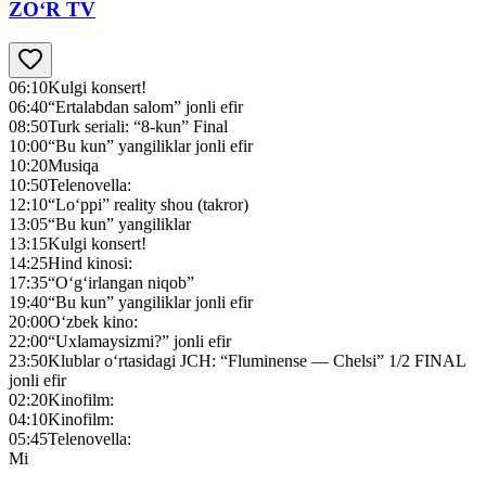
ZO‘R TV
06:10
Kulgi konsert!
06:40
“Ertalabdan salom” jonli efir
08:50
Turk seriali: “8-kun” Final
10:00
“Bu kun” yangiliklar jonli efir
10:20
Musiqa
10:50
Telenovella:
12:10
“Lo‘ppi” reality shou (takror)
13:05
“Bu kun” yangiliklar
13:15
Kulgi konsert!
14:25
Hind kinosi:
17:35
“O‘g‘irlangan niqob”
19:40
“Bu kun” yangiliklar jonli efir
20:00
O‘zbek kino:
22:00
“Uxlamaysizmi?” jonli efir
23:50
Klublar o‘rtasidagi JСH: “Fluminense — Chelsi” 1/2 FINAL
jonli efir
02:20
Kinofilm:
04:10
Kinofilm:
05:45
Telenovella:
Mi