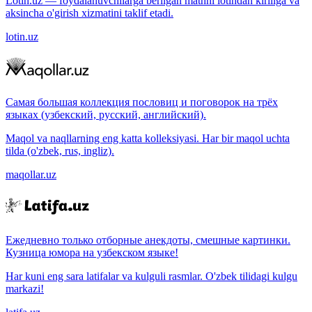
Lotin.uz — foydalanuvchilarga berilgan matnni lotindan kirillga va
aksincha o'girish xizmatini taklif etadi.
lotin.uz
Самая большая коллекция пословиц и поговорок на трёх
языках (узбекский, русский, английский).
Maqol va naqllarning eng katta kolleksiyasi. Har bir maqol uchta
tilda (o'zbek, rus, ingliz).
maqollar.uz
Ежедневно только отборные анекдоты, смешные картинки.
Кузница юмора на узбекском языке!
Har kuni eng sara latifalar va kulguli rasmlar. O'zbek tilidagi kulgu
markazi!