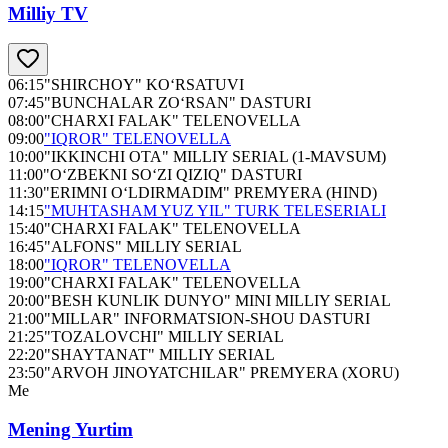
Milliy TV
06:15
"SHIRCHOY" KO‘RSATUVI
07:45
"BUNCHALAR ZO‘RSAN" DASTURI
08:00
"CHARXI FALAK" TELENOVELLA
09:00
"IQROR" TELENOVELLA
10:00
"IKKINCHI OTA" MILLIY SERIAL (1-MAVSUM)
11:00
"O‘ZBEKNI SO‘ZI QIZIQ" DASTURI
11:30
"ERIMNI O‘LDIRMADIM" PREMYERA (HIND)
14:15
"MUHTASHAM YUZ YIL" TURK TELESERIALI
15:40
"CHARXI FALAK" TELENOVELLA
16:45
"ALFONS" MILLIY SERIAL
18:00
"IQROR" TELENOVELLA
19:00
"CHARXI FALAK" TELENOVELLA
20:00
"BESH KUNLIK DUNYO" MINI MILLIY SERIAL
21:00
"MILLAR" INFORMATSION-SHOU DASTURI
21:25
"TOZALOVCHI" MILLIY SERIAL
22:20
"SHAYTANAT" MILLIY SERIAL
23:50
"ARVOH JINOYATCHILAR" PREMYERA (XORU)
Me
Mening Yurtim