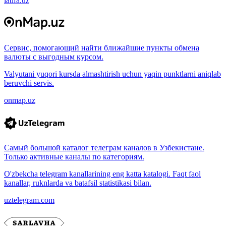
latifa.uz
Сервис, помогающий найти ближайшие пункты обмена
валюты с выгодным курсом.
Valyutani yuqori kursda almashtirish uchun yaqin punktlarni aniqlab
beruvchi servis.
onmap.uz
Самый большой каталог телеграм каналов в Узбекистане.
Только активные каналы по категориям.
O'zbekcha telegram kanallarining eng katta katalogi. Faqt faol
kanallar, ruknlarda va batafsil statistikasi bilan.
uztelegram.com