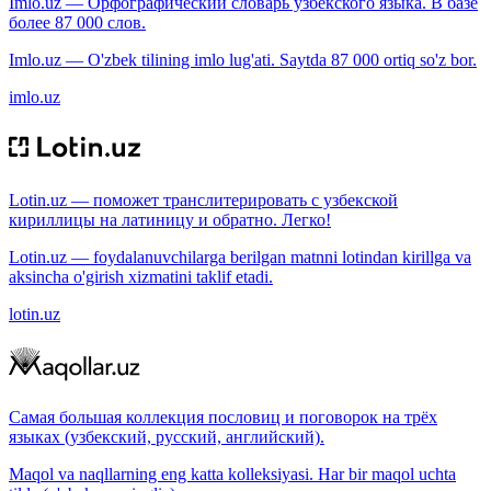
Imlo.uz — Орфографический словарь узбекского языка. В базе
более 87 000 слов.
Imlo.uz — O'zbek tilining imlo lug'ati. Saytda 87 000 ortiq so'z bor.
imlo.uz
Lotin.uz — поможет транслитерировать с узбекской
кириллицы на латиницу и обратно. Легко!
Lotin.uz — foydalanuvchilarga berilgan matnni lotindan kirillga va
aksincha o'girish xizmatini taklif etadi.
lotin.uz
Самая большая коллекция пословиц и поговорок на трёх
языках (узбекский, русский, английский).
Maqol va naqllarning eng katta kolleksiyasi. Har bir maqol uchta