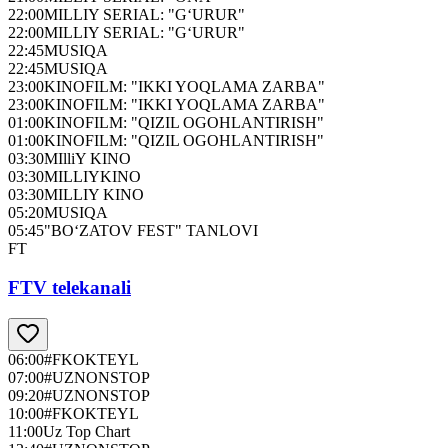
22:00
MILLIY SERIAL: "G‘URUR"
22:00
MILLIY SERIAL: "G‘URUR"
22:45
MUSIQA
22:45
MUSIQA
23:00
KINOFILM: "IKKI YOQLAMA ZARBA"
23:00
KINOFILM: "IKKI YOQLAMA ZARBA"
01:00
KINOFILM: "QIZIL OGOHLANTIRISH"
01:00
KINOFILM: "QIZIL OGOHLANTIRISH"
03:30
MIlliY KINO
03:30
MILLIYKINO
03:30
MILLIY KINO
05:20
MUSIQA
05:45
"BO‘ZATOV FEST" TANLOVI
FT
FTV telekanali
06:00
#FKOKTEYL
07:00
#UZNONSTOP
09:20
#UZNONSTOP
10:00
#FKOKTEYL
11:00
Uz Top Chart