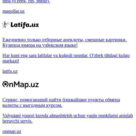
tilda (o'zbek, rus, ingliz).
maqollar.uz
Ежедневно только отборные анекдоты, смешные картинки.
Кузница юмора на узбекском языке!
Har kuni eng sara latifalar va kulguli rasmlar. O'zbek tilidagi kulgu
markazi!
latifa.uz
Сервис, помогающий найти ближайшие пункты обмена
валюты с выгодным курсом.
Valyutani yuqori kursda almashtirish uchun yaqin punktlarni aniqlab
beruvchi servis.
onmap.uz