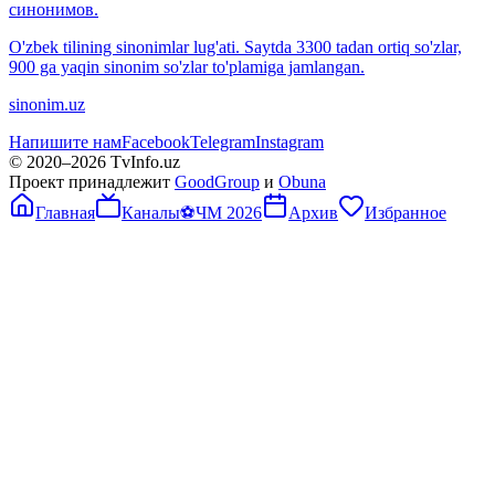
синонимов.
O'zbek tilining sinonimlar lug'ati. Saytda 3300 tadan ortiq so'zlar,
900 ga yaqin sinonim so'zlar to'plamiga jamlangan.
sinonim.uz
Напишите нам
Facebook
Telegram
Instagram
© 2020–
2026
TvInfo.uz
Проект принадлежит
GoodGroup
и
Obuna
Главная
Каналы
⚽
ЧМ 2026
Архив
Избранное