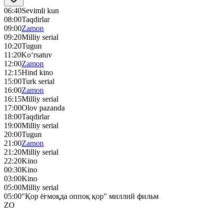
06:40
Sevimli kun
08:00
Taqdirlar
09:00
Zamon
09:20
Milliy serial
10:20
Tugun
11:20
Ko‘rsatuv
12:00
Zamon
12:15
Hind kino
15:00
Turk serial
16:00
Zamon
16:15
Milliy serial
17:00
Olov pazanda
18:00
Taqdirlar
19:00
Milliy serial
20:00
Tugun
21:00
Zamon
21:20
Milliy serial
22:20
Kino
00:30
Kino
03:00
Kino
05:00
Milliy serial
05:00
"Қор ёғмоқда оппоқ қор" миллий фильм
ZO