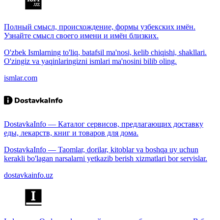
Полный смысл, происхождение, формы узбекских имён.
Узнайте смысл своего имени и имён близких.
O'zbek Ismlarning to'liq, batafsil ma'nosi, kelib chiqishi, shakllari.
O'zingiz va yaqinlaringizni ismlari ma'nosini bilib oling.
ismlar.com
DostavkaInfo — Каталог сервисов, предлагающих доставку
еды, лекарств, книг и товаров для дома.
DostavkaInfo — Taomlar, dorilar, kitoblar va boshqa uy uchun
kerakli bo'lagan narsalarni yetkazib berish xizmatlari bor servislar.
dostavkainfo.uz