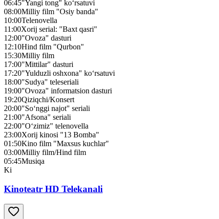
06:45
"Yangi tong" ko‘rsatuvi
08:00
Milliy film "Osiy banda"
10:00
Telenovella
11:00
Xorij serial: "Baxt qasri"
12:00
"Ovoza" dasturi
12:10
Hind film "Qurbon"
15:30
Milliy film
17:00
"Mittilar" dasturi
17:20
"Yulduzli oshxona" ko‘rsatuvi
18:00
"Sudya" teleseriali
19:00
"Ovoza" informatsion dasturi
19:20
Qiziqchi/Konsert
20:00
"So‘nggi najot" seriali
21:00
"Afsona" seriali
22:00
"O‘zimiz" telenovella
23:00
Xorij kinosi "13 Bomba"
01:50
Kino film "Maxsus kuchlar"
03:00
Milliy film/Hind film
05:45
Musiqa
Ki
Kinoteatr HD Telekanali