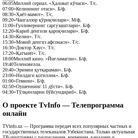
06:05
Миллий сериал. «Ҳаловат кўчаси». Т/с.
07:00
«Келиннинг отаси». Б/ф.
08:30
«Ҳаёт-мамот». Т/с.
09:20
«Чангалзор қўриқчилари». М/ф.
11:00
«Гулливернинг саргузаштлари». Б/ф.
12:20
«Кариб денгизи қароқчилари». Б/ф.
14:30
«Келин». Т/с.
15:30
«Мовий денгиз афсонаси». Т/с.
16:30
«Доктор Хаус». Т/с.
17:20
«Қатъият». Т/с.
18:00
Миллий кино. «Йиғламагин». Б/ф.
19:40
Теленовелла.
20:40
«Эримни қутқараман». Б/ф.
23:00
«Нилдаги қотиллик». Б/ф.
01:00
«Гемини». Б/ф.
02:50
«Оушеннинг 11 дўсти». Б/ф.
04:30
«Тўлқинларни бўйсундириб». Б/ф.
О проекте TvInfo — Телепрограмма
онлайн
TVinfo.uz — Программа передач всех популярных частных и
государственных телеканалов Узбекистана. Только актуальная
ТВ-программа с расписанием, временем, каналами и