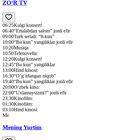
ZO‘R TV
06:25
Kulgi konsert!
06:40
“Ertalabdan salom” jonli efir
09:00
Turk seriali: “8-kun”
10:00
“Bu kun” yangiliklar jonli efir
10:20
Musiqa
10:50
Telenovella:
12:20
Kulgi konsert!
12:45
“Bu kun” yangiliklar
13:00
Hind kinosi:
16:30
“O‘g‘irlangan niqob”
19:40
“Bu kun” yangiliklar jonli efir
20:00
O‘zbek kino:
22:00
“Uxlamaysizmi?” jonli efir
23:30
Kinofilm:
01:30
Kinofilm:
03:10
Hind kinosi:
Me
Mening Yurtim