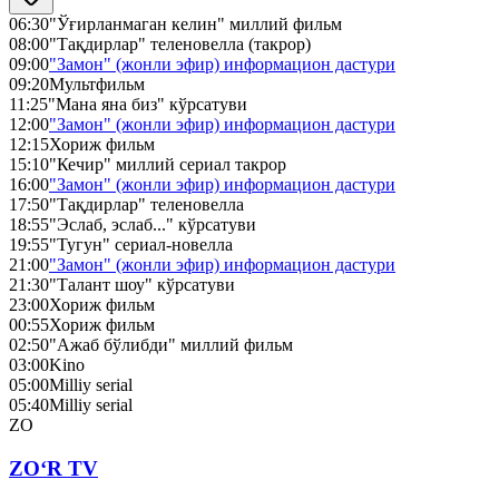
06:30
"Ўғирланмаган келин" миллий фильм
08:00
"Тақдирлар" теленовелла (такрор)
09:00
"Замон" (жонли эфир) информацион дастури
09:20
Мультфильм
11:25
"Мана яна биз" кўрсатуви
12:00
"Замон" (жонли эфир) информацион дастури
12:15
Хориж фильм
15:10
"Кечир" миллий сериал такрор
16:00
"Замон" (жонли эфир) информацион дастури
17:50
"Тақдирлар" теленовелла
18:55
"Эслаб, эслаб..." кўрсатуви
19:55
"Тугун" сериал-новелла
21:00
"Замон" (жонли эфир) информацион дастури
21:30
"Талант шоу" кўрсатуви
23:00
Хориж фильм
00:55
Хориж фильм
02:50
"Ажаб бўлибди" миллий фильм
03:00
Kino
05:00
Milliy serial
05:40
Milliy serial
ZO
ZO‘R TV