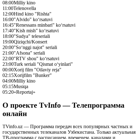
08:00
Milliy kino
11:00
Telenovella
12:00
Hind kino "Rishta"
16:00
"Alvido" ko‘rsatuvi
16:45
"Renessans minbari" ko‘rsatuvi
17:40
"Kish mish" ko‘rsatuvi
18:00
"Sudya" teleseriali
19:00
Qiziqchi/Konsert
20:00
"So‘nggi najot" seriali
21:00
"Afsona" seriali
22:00
"RTV shou" ko‘rsatuvi
23:00
Turk seriali "Qismat o‘yinlari"
00:00
Xorij film "Oilaviy reja"
02:15
Xorijfilm "Bunker"
04:00
Milliy kino
05:15
Musiqa
05:20
«Reportaj»
О проекте TvInfo — Телепрограмма
онлайн
TVinfo.uz — Программа передач всех популярных частных и
государственных телеканалов Узбекистана. Только актуальная
ТВ-программа с расписанием, временем, каналами и