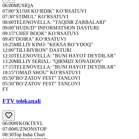
06:00
MUSIQA
07:00
"XUSH KO‘RDIK" KO‘RSATUVI
07:30
"STIMUL" KO‘RSATUVI
08:00
TELENOVELLA: "TAQDIR ZARBALARI"
09:00
"HUDUD" INFORMATSION DASTURI
09:15
"CHEF BOOK" KO‘RSATUVI
09:45
"DOIRA" KO‘RSATUVI
10:25
MILLIY KINO: "KEKSA BO‘YDOQ"
12:00
"TILI BIYRON" DASTURI
12:10
TELENOVELLA: "BUNI HAYOT DEYDILAR"
13:20
MILLIY SERIAL: "QIRMIZI XONADON"
17:15
TELENOVELLA: "BUNI HAYOT DEYDILAR"
18:15
"OMAD SHOU" KO‘RSATUVI
05:50
"BO‘ZATOV FEST" TANLOVI
05:50
"BO‘ZATOV FEST" TANLOVI
FT
FTV telekanali
06:00
#FKOKTEYL
07:00
#UZNONSTOP
08:30
Top India Chart