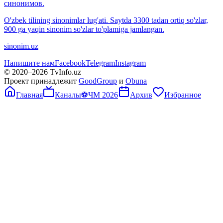
синонимов.
O'zbek tilining sinonimlar lug'ati. Saytda 3300 tadan ortiq so'zlar,
900 ga yaqin sinonim so'zlar to'plamiga jamlangan.
sinonim.uz
Напишите нам
Facebook
Telegram
Instagram
© 2020–
2026
TvInfo.uz
Проект принадлежит
GoodGroup
и
Obuna
Главная
Каналы
⚽
ЧМ 2026
Архив
Избранное