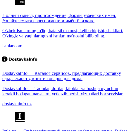
Полный смысл, происхождение, формы узбекских имён.
Узнайте смысл своего имени и имён близких.
O'zbek Ismlarning to'liq, batafsil ma'nosi, kelib chiqishi, shakllari.
O'zingiz va yaqinlaringizni ismlari ma'nosini bilib oling.
ismlar.com
DostavkaInfo — Каталог сервисов, предлагающих доставку
еды, лекарств, книг и товаров для дома.
DostavkaInfo — Taomlar, dorilar, kitoblar va boshqa uy uchun
kerakli bo'lagan narsalarni yetkazib berish xizmatlari bor servislar.
dostavkainfo.uz