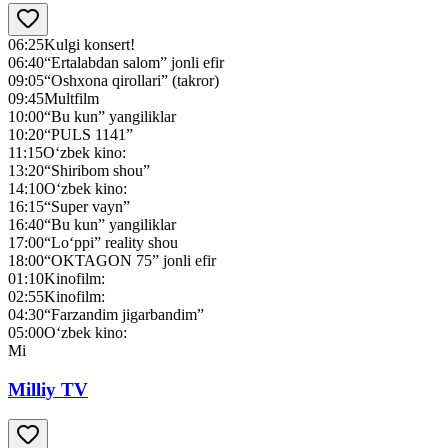
06:25
Kulgi konsert!
06:40
“Ertalabdan salom” jonli efir
09:05
“Oshxona qirollari” (takror)
09:45
Multfilm
10:00
“Bu kun” yangiliklar
10:20
“PULS 1141”
11:15
O‘zbek kino:
13:20
“Shiribom shou”
14:10
O‘zbek kino:
16:15
“Super vayn”
16:40
“Bu kun” yangiliklar
17:00
“Lo‘ppi” reality shou
18:00
“OKTAGON 75” jonli efir
01:10
Kinofilm:
02:55
Kinofilm:
04:30
“Farzandim jigarbandim”
05:00
O‘zbek kino:
Mi
Milliy TV