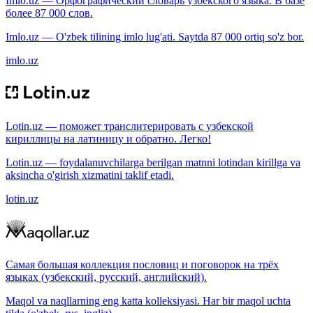
Imlo.uz — Орфографический словарь узбекского языка. В базе
более 87 000 слов.
Imlo.uz — O'zbek tilining imlo lug'ati. Saytda 87 000 ortiq so'z bor.
imlo.uz
Lotin.uz — поможет транслитерировать с узбекской
кириллицы на латиницу и обратно. Легко!
Lotin.uz — foydalanuvchilarga berilgan matnni lotindan kirillga va
aksincha o'girish xizmatini taklif etadi.
lotin.uz
Самая большая коллекция пословиц и поговорок на трёх
языках (узбекский, русский, английский).
Maqol va naqllarning eng katta kolleksiyasi. Har bir maqol uchta