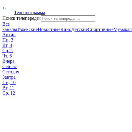
Телепрограмма
Поиск телепередач
Все
каналы
Узбекские
Новостные
Кино
Детские
Спортивные
Музыкал
Архив
Пн, 3
Вт, 4
Ср, 5
Чт, 6
Вчера
Сейчас
Сегодня
Завтра
Пн, 10
Вт, 11
Ср, 12