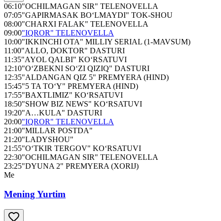
06:10
"OCHILMAGAN SIR" TELENOVELLA
07:05
"GAPIRMASAK BO‘LMAYDI" TOK-SHOU
08:00
"CHARXI FALAK" TELENOVELLA
09:00
"IQROR" TELENOVELLA
10:00
"IKKINCHI OTA" MILLIY SERIAL (1-MAVSUM)
11:00
"ALLO, DOKTOR" DASTURI
11:35
"AYOL QALBI" KO‘RSATUVI
12:10
"O‘ZBEKNI SO‘ZI QIZIQ" DASTURI
12:35
"ALDANGAN QIZ 5" PREMYERA (HIND)
15:45
"5 TA TO‘Y" PREMYERA (HIND)
17:55
"BAXTLIMIZ" KO‘RSATUVI
18:50
"SHOW BIZ NEWS" KO‘RSATUVI
19:20
"A…KULA" DASTURI
20:00
"IQROR" TELENOVELLA
21:00
"MILLAR POSTDA"
21:20
"LADYSHOU"
21:55
"O‘TKIR TERGOV" KO‘RSATUVI
22:30
"OCHILMAGAN SIR" TELENOVELLA
23:25
"DYUNA 2" PREMYERA (XORIJ)
Me
Mening Yurtim