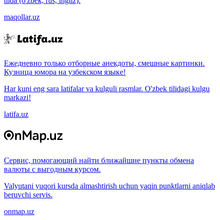
tilda (o'zbek, rus, ingliz).
maqollar.uz
Ежедневно только отборные анекдоты, смешные картинки.
Кузница юмора на узбекском языке!
Har kuni eng sara latifalar va kulguli rasmlar. O'zbek tilidagi kulgu
markazi!
latifa.uz
Сервис, помогающий найти ближайшие пункты обмена
валюты с выгодным курсом.
Valyutani yuqori kursda almashtirish uchun yaqin punktlarni aniqlab
beruvchi servis.
onmap.uz