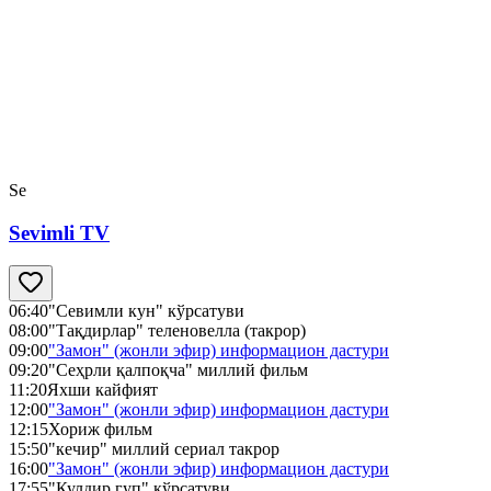
Se
Sevimli TV
06:40
"Севимли кун" кўрсатуви
08:00
"Тақдирлар" теленовелла (такрор)
09:00
"Замон" (жонли эфир) информацион дастури
09:20
"Сеҳрли қалпоқча" миллий фильм
11:20
Яхши кайфият
12:00
"Замон" (жонли эфир) информацион дастури
12:15
Хориж фильм
15:50
"кечир" миллий сериал такрор
16:00
"Замон" (жонли эфир) информацион дастури
17:55
"Кулдир гуп" кўрсатуви