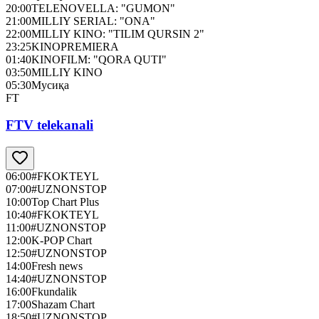
20:00
TELENOVELLA: "GUMON"
21:00
MILLIY SERIAL: "ONA"
22:00
MILLIY KINO: "TILIM QURSIN 2"
23:25
KINOPREMIERA
01:40
KINOFILM: "QORA QUTI"
03:50
MILLIY KINO
05:30
Мусиқа
FT
FTV telekanali
06:00
#FKOKTEYL
07:00
#UZNONSTOP
10:00
Top Chart Plus
10:40
#FKOKTEYL
11:00
#UZNONSTOP
12:00
K-POP Chart
12:50
#UZNONSTOP
14:00
Fresh news
14:40
#UZNONSTOP
16:00
Fkundalik
17:00
Shazam Chart
18:50
#UZNONSTOP