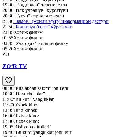
19:00
"Тақдирлар" теленовелла
20:00
"Илк учрашув" кўрсатуви
20:30
"Тугун" сериал-новелла
21:30
"Замон" (жонли эфир) информацион дастури
21:50
"Болливуд баттл" кўрсатуви
23:35
Хориж фильм
01:55
Хориж фильм
03:35
"Учар қиз" миллий фильм
05:20
Хориж фильм
ZO
ZO‘R TV
08:00
“Ertalabdan salom” jonli efir
10:30
“Dovuchchalar”
11:00
“Bu kun” yangiliklar
11:20
O‘zbek kino:
13:05
Hind kinosi:
16:00
O‘zbek kino:
17:30
O‘zbek kino:
19:05
“Oshxona qirollari”
19:40
“Bu kun” yangiliklar jonli efir