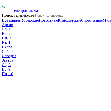
Телепрограмма
Поиск телепередач
Все каналы
Узбекские
Новостные
Кино
Детские
Спортивные
Муз
Архив
Сб, 1
Вс, 2
Пн, 3
Вт, 4
Вчера
Сейчас
Сегодня
Завтра
Сб, 8
Вс, 9
Пн, 10