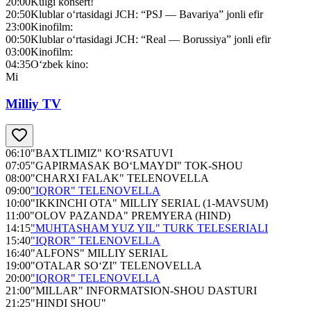
20:00
Kulgi konsert!
20:50
Klublar o‘rtasidagi JСH: “PSJ — Bavariya” jonli efir
23:00
Kinofilm:
00:50
Klublar o‘rtasidagi JСH: “Real — Borussiya” jonli efir
03:00
Kinofilm:
04:35
O‘zbek kino:
Mi
Milliy TV
06:10
"BAXTLIMIZ" KO‘RSATUVI
07:05
"GAPIRMASAK BO‘LMAYDI" TOK-SHOU
08:00
"CHARXI FALAK" TELENOVELLA
09:00
"IQROR" TELENOVELLA
10:00
"IKKINCHI OTA" MILLIY SERIAL (1-MAVSUM)
11:00
"OLOV PAZANDA" PREMYERA (HIND)
14:15
"MUHTASHAM YUZ YIL" TURK TELESERIALI
15:40
"IQROR" TELENOVELLA
16:40
"ALFONS" MILLIY SERIAL
19:00
"OTALAR SO‘ZI" TELENOVELLA
20:00
"IQROR" TELENOVELLA
21:00
"MILLAR" INFORMATSION-SHOU DASTURI
21:25
"HINDI SHOU"