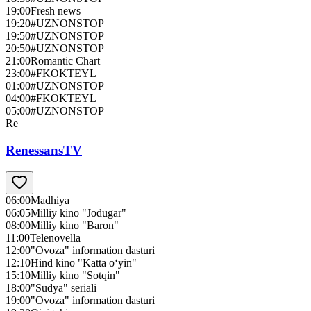
19:00
Fresh news
19:20
#UZNONSTOP
19:50
#UZNONSTOP
20:50
#UZNONSTOP
21:00
Romantic Chart
23:00
#FKOKTEYL
01:00
#UZNONSTOP
04:00
#FKOKTEYL
05:00
#UZNONSTOP
Re
RenessansTV
06:00
Madhiya
06:05
Milliy kino "Jodugar"
08:00
Milliy kino "Baron"
11:00
Telenovella
12:00
"Ovoza" information dasturi
12:10
Hind kino "Katta o‘yin"
15:10
Milliy kino "Sotqin"
18:00
"Sudya" seriali
19:00
"Ovoza" information dasturi