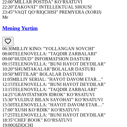
22:00
"MILLAR POSTDA" KO‘RSATUVI
22:20
"ZAKOVAT" INTELLEKTUAL SHOUSI
23:45
"VAQT QO‘RIQCHISI" PREMYERA (XORIJ)
Me
Mening Yurtim
06:30
MILLIY KINO: "YOLLANGAN SOVCHI"
08:00
TELENOVELLA: "TAQDIR ZARBALARI"
09:00
"HUDUD" INFORMATSION DASTURI
09:15
TELENOVELLA: "BUNI HAYOT DEYDILAR"
10:20
"SHUMTAKALAR"BOLALAR DASTURI
10:50
"MITTILAR" BOLALAR DASTURI
11:05
MILLIY SERIAL: "HAYOT DAVOM ETAR…"
12:15
TELENOVELLA: "BUNI HAYOT DEYDILAR"
13:15
TELENOVELLA: "TAQDIR ZARBALARI"
14:25
"GRAVITATSION IDROK" KO‘RSATUVI
15:30
"YULDUZ BILAN SAYOHAT" KO‘RSATUVI
15:50
TELENOVELLA: "HAYOT DAVOM ETAR…"
17:00
"XUSH KO‘RDIK" KO‘RSATUVI
17:25
TELENOVELLA: "BUNI HAYOT DEYDILAR"
18:35
"CHEF BOOK" KO‘RSATUVI
19:00
QIZIQCHI