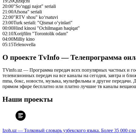
19:20
Qiziqchi
20:00
"So‘nggi najot" seriali
21:00
Afsona" seriali
22:00
"RTV shou" ko‘rsatuvi
23:00
Turk seriali: "Qismat o‘yinlari"
00:00
Hind kinosi "Ochilmagan haqiqat"
02:10
Xorijfilm "Torontolik odam"
04:00
Milliy kino
05:15
Telenovella
О проекте TvInfo — Телепрограмма он
TVinfo.uz — Программа передач всех популярных частных и го
телевизионных передач на все каналы на сегодня, завтра и бл
mma, бокс, новости, музыка, мультфильмы и другие передачи. Дл
прямом эфире бесплатно или платно лучшие тв каналы вещающ
Наши проекты
Izoh.uz — Толковый словарь узбекского языка. Более 35 000 сл