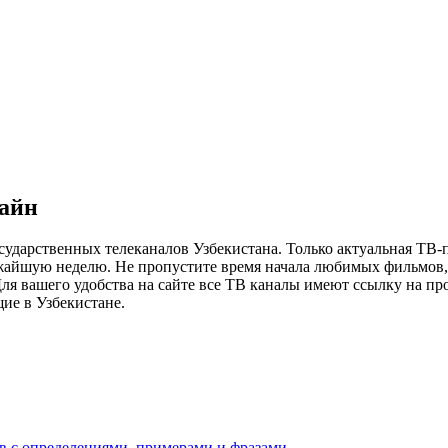
лайн
сударственных телеканалов Узбекистана. Только актуальная ТВ-
ижайшую неделю. Не пропустите время начала любимых фильмов, 
я вашего удобства на сайте все ТВ каналы имеют ссылку на просм
ие в Узбекистане.
ов с определениями, примерами и фразами.