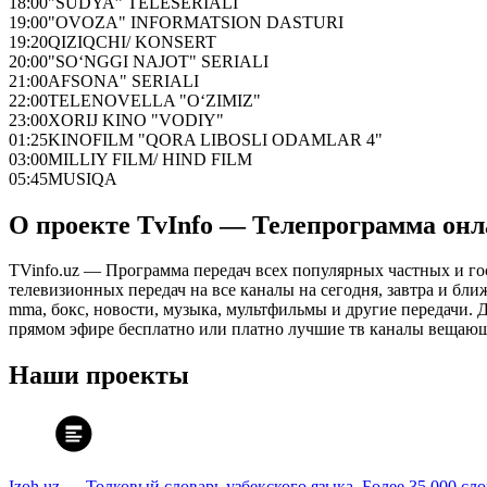
18:00
"SUDYA” TELESERIALI
19:00
"OVOZA" INFORMATSION DASTURI
19:20
QIZIQCHI/ KONSERT
20:00
"SO‘NGGI NAJOT" SERIALI
21:00
AFSONA" SERIALI
22:00
TELENOVELLA "O‘ZIMIZ"
23:00
XORIJ KINO "VODIY"
01:25
KINOFILM "QORA LIBOSLI ODAMLAR 4"
03:00
MILLIY FILM/ HIND FILM
05:45
MUSIQA
О проекте TvInfo — Телепрограмма он
TVinfo.uz — Программа передач всех популярных частных и го
телевизионных передач на все каналы на сегодня, завтра и бл
mma, бокс, новости, музыка, мультфильмы и другие передачи. Дл
прямом эфире бесплатно или платно лучшие тв каналы вещающ
Наши проекты
Izoh.uz — Толковый словарь узбекского языка. Более 35 000 сл