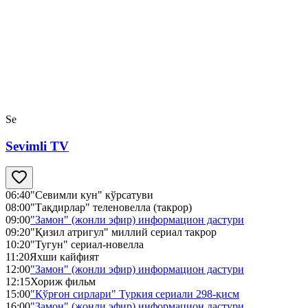
Se
Sevimli TV
06:40
"Севимли кун" кўрсатуви
08:00
"Тақдирлар" теленовелла (такрор)
09:00
"Замон" (жонли эфир) информацион дастури
09:20
"Қизил атригул" миллий сериал такрор
10:20
"Тугун" сериал-новелла
11:20
Яхши кайфият
12:00
"Замон" (жонли эфир) информацион дастури
12:15
Хориж фильм
15:00
"Қўрғон сирлари" Туркия сериали 298-қисм
16:00
"Замон" (жонли эфир) информацион дастури