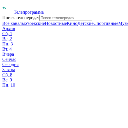
Телепрограмма
Поиск телепередач
Все каналы
Узбекские
Новостные
Кино
Детские
Спортивные
Муз
Архив
Сб, 1
Вс, 2
Пн, 3
Вт, 4
Вчера
Сейчас
Сегодня
Завтра
Сб, 8
Вс, 9
Пн, 10