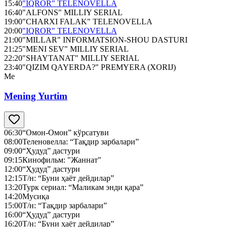
15:40
"IQROR" TELENOVELLA
16:40
"ALFONS" MILLIY SERIAL
19:00
"CHARXI FALAK" TELENOVELLA
20:00
"IQROR" TELENOVELLA
21:00
"MILLAR" INFORMATSION-SHOU DASTURI
21:25
"MENI SEV" MILLIY SERIAL
22:20
"SHAYTANAT" MILLIY SERIAL
23:40
"QIZIM QAYERDA?" PREMYERA (XORIJ)
Me
Mening Yurtim
06:30
“Омон-Омон” кўрсатуви
08:00
Теленовелла: “Тақдир зарбалари”
09:00
“Ҳудуд” дастури
09:15
Кинофильм: "Жаннат"
12:00
“Ҳудуд” дастури
12:15
Т/н: “Буни ҳаёт дейдилар”
13:20
Турк сериал: “Маликам энди қара”
14:20
Мусиқа
15:00
Т/н: “Тақдир зарбалари”
16:00
“Ҳудуд” дастури
16:20
Т/н: “Буни ҳаёт дейдилар”