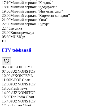
17:10
Миллий сериал: "Кечдим"
18:10
Миллий сериал: "Қодирхон"
19:00
Миллий сериал: “Йиғлама, дил”
20:00
Миллий сериал: “Қирмизи хонадон”
21:00
Миллий сериал: “Она”
22:00
Миллий сериал "Ғурур"
22:45
мусиқа
23:00
Кинопремьера
05:30
MUSIQA
FT
FTV telekanali
06:00
#FKOKTEYL
07:00
#UZNONSTOP
10:00
#FKOKTEYL
11:00
K-POP Chart
12:00
#UZNONSTOP
13:00
Fresh news
14:00
#UZNONSTOP
15:00
Top India Chart
15:45
#UZNONSTOP
17:00
Uz Top Chart