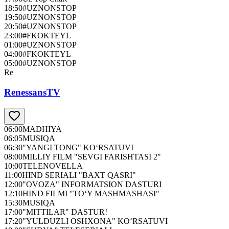
18:50
#UZNONSTOP
19:50
#UZNONSTOP
20:50
#UZNONSTOP
23:00
#FKOKTEYL
01:00
#UZNONSTOP
04:00
#FKOKTEYL
05:00
#UZNONSTOP
Re
RenessansTV
06:00
MADHIYA
06:05
MUSIQA
06:30
"YANGI TONG" KO‘RSATUVI
08:00
MILLIY FILM "SEVGI FARISHTASI 2"
10:00
TELENOVELLA
11:00
HIND SERIALI "BAXT QASRI"
12:00
"OVOZA" INFORMATSION DASTURI
12:10
HIND FILMI "TO‘Y MASHMASHASI"
15:30
MUSIQA
17:00
"MITTILAR" DASTUR!
17:20
"YULDUZLI OSHXONA" KO‘RSATUVI