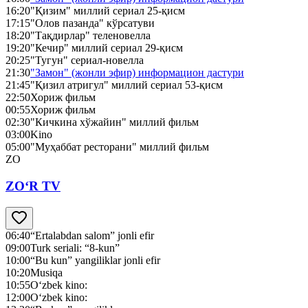
16:20
"Қизим" миллий сериал 25-қисм
17:15
"Олов пазанда" кўрсатуви
18:20
"Тақдирлар" теленовелла
19:20
"Кечир" миллий сериал 29-қисм
20:25
"Тугун" сериал-новелла
21:30
"Замон" (жонли эфир) информацион дастури
21:45
"Қизил атригул" миллий сериал 53-қисм
22:50
Хориж фильм
00:55
Хориж фильм
02:30
"Кичкина хўжайин" миллий фильм
03:00
Kino
05:00
"Муҳаббат ресторани" миллий фильм
ZO
ZO‘R TV
06:40
“Ertalabdan salom” jonli efir
09:00
Turk seriali: “8-kun”
10:00
“Bu kun” yangiliklar jonli efir
10:20
Musiqa
10:55
O‘zbek kino:
12:00
O‘zbek kino: