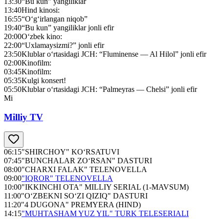
13:30
“Bu kun” yangiliklar
13:40
Hind kinosi:
16:55
“O‘g‘irlangan niqob”
19:40
“Bu kun” yangiliklar jonli efir
20:00
O‘zbek kino:
22:00
“Uxlamaysizmi?” jonli efir
23:50
Klublar o‘rtasidagi JСH: “Fluminense — Al Hilol” jonli efir
02:00
Kinofilm:
03:45
Kinofilm:
05:35
Kulgi konsert!
05:50
Klublar o‘rtasidagi JСH: “Palmeyras — Chelsi” jonli efir
Mi
Milliy TV
06:15
"SHIRCHOY" KO‘RSATUVI
07:45
"BUNCHALAR ZO‘RSAN" DASTURI
08:00
"CHARXI FALAK" TELENOVELLA
09:00
"IQROR" TELENOVELLA
10:00
"IKKINCHI OTA" MILLIY SERIAL (1-MAVSUM)
11:00
"O‘ZBEKNI SO‘ZI QIZIQ" DASTURI
11:20
"4 DUGONA" PREMYERA (HIND)
14:15
"MUHTASHAM YUZ YIL" TURK TELESERIALI