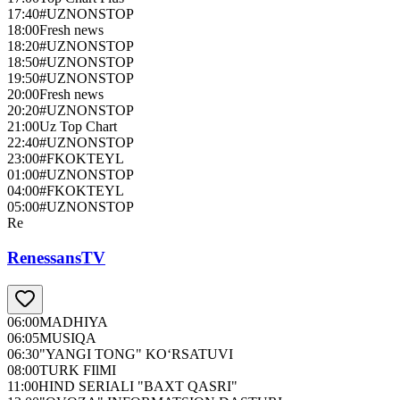
17:40
#UZNONSTOP
18:00
Fresh news
18:20
#UZNONSTOP
18:50
#UZNONSTOP
19:50
#UZNONSTOP
20:00
Fresh news
20:20
#UZNONSTOP
21:00
Uz Top Chart
22:40
#UZNONSTOP
23:00
#FKOKTEYL
01:00
#UZNONSTOP
04:00
#FKOKTEYL
05:00
#UZNONSTOP
Re
RenessansTV
06:00
MADHIYA
06:05
MUSIQA
06:30
"YANGI TONG" KO‘RSATUVI
08:00
TURK FIlMI
11:00
HIND SERIALI "BAXT QASRI"