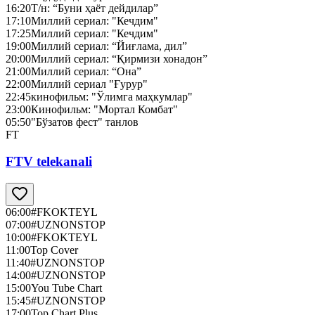
16:20
Т/н: “Буни ҳаёт дейдилар”
17:10
Миллий сериал: "Кечдим"
17:25
Миллий сериал: "Кечдим"
19:00
Миллий сериал: “Йиғлама, дил”
20:00
Миллий сериал: “Қирмизи хонадон”
21:00
Миллий сериал: “Она”
22:00
Миллий сериал "Ғурур"
22:45
кинофильм: "Ўлимга маҳкумлар"
23:00
Кинофильм: "Мортал Комбат"
05:50
"Бўзатов фест" танлов
FT
FTV telekanali
06:00
#FKOKTEYL
07:00
#UZNONSTOP
10:00
#FKOKTEYL
11:00
Top Cover
11:40
#UZNONSTOP
14:00
#UZNONSTOP
15:00
You Tube Chart
15:45
#UZNONSTOP
17:00
Top Chart Plus