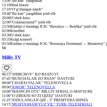
13:00
“Bu kun” yangiliklar
13:10
Hind kinosi:
17:10
“O‘g‘irlangan niqob”
19:40
“Bu kun” yangiliklar jonli efir
20:00
O‘zbek kino:
22:00
“Uxlamaysizmi?” jonli efir
23:50
Klublar o‘rtasidagi JСH: “Bavariya — Benfika” jonli efir
02:00
Kinofilm:
03:30
O‘zbek kino:
05:35
Kulgi konsert!
05:50
Klublar o‘rtasidagi JСH: “Borussiya Dortmund — Monterrey” jo
Mi
Milliy TV
06:15
"SHIRCHOY" KO‘RSATUVI
07:45
"BUNCHALAR ZO‘RSAN" DASTURI
08:00
"CHARXI FALAK" TELENOVELLA
09:00
"IQROR" TELENOVELLA
10:00
"IKKINCHI OTA" MILLIY SERIAL (1-MAVSUM)
11:00
"O‘ZBEKNI SO‘ZI QIZIQ" DASTURI
11:25
"JODULANGAN QIZ - 3" PREMYERA (HIND)
14:15
"MUHTASHAM YUZ YIL" TURK TELESERIALI