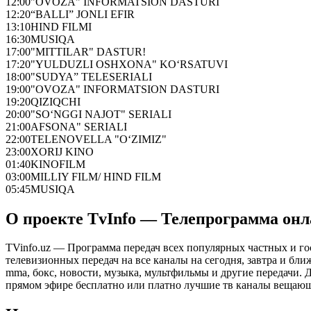
12:00
"OVOZA" INFORMATSION DASTURI
12:20
“BALLI” JONLI EFIR
13:10
HIND FILMI
16:30
MUSIQA
17:00
"MITTILAR" DASTUR!
17:20
"YULDUZLI OSHXONA" KO‘RSATUVI
18:00
"SUDYA” TELESERIALI
19:00
"OVOZA" INFORMATSION DASTURI
19:20
QIZIQCHI
20:00
"SO‘NGGI NAJOT" SERIALI
21:00
AFSONA" SERIALI
22:00
TELENOVELLA "O‘ZIMIZ"
23:00
XORIJ KINO
01:40
KINOFILM
03:00
MILLIY FILM/ HIND FILM
05:45
MUSIQA
О проекте TvInfo — Телепрограмма он
TVinfo.uz — Программа передач всех популярных частных и го
телевизионных передач на все каналы на сегодня, завтра и бл
mma, бокс, новости, музыка, мультфильмы и другие передачи. Дл
прямом эфире бесплатно или платно лучшие тв каналы вещающ