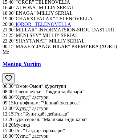
15:40
""QROR" TELENOVELIA
16:40
"ALFONS" MILLIY SERIAL
18:00
"ENAGA" MILLIY SERIAL
19:00
"CHARXI FALAK" TELENOVELLA
20:00
"IQROR" TELENOVELLA
21:00
"MILLAR" INFORMATSION-SHOU DASTURI
21:25
"MENI SEV" MILLIY SERIAL
22:20
"SHAYTANAT" MILLIY SERIAL
00:15
"MAXFIY JANGCHILAR" PREMYERA (XORIJ)
Me
Mening Yurtim
06:30
“Омон-Омон” кўрсатуви
08:00
Теленовелла: “Тақдир зарбалари”
09:00
“Ҳудуд” дастури
09:15
Кинофильм: "Ченнай экспресс"
12:00
“Ҳудуд” дастури
12:15
Т/н: “Буни ҳаёт дейдилар”
13:20
Турк сериал: “Маликам энди қара”
14:20
Мусиқа
15:00
Т/н: “Тақдир зарбалари”
16:00
“Ҳудуд” дастури