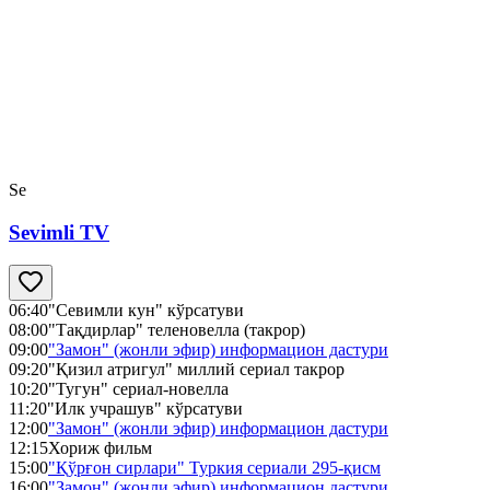
Se
Sevimli TV
06:40
"Севимли кун" кўрсатуви
08:00
"Тақдирлар" теленовелла (такрор)
09:00
"Замон" (жонли эфир) информацион дастури
09:20
"Қизил атригул" миллий сериал такрор
10:20
"Тугун" сериал-новелла
11:20
"Илк учрашув" кўрсатуви
12:00
"Замон" (жонли эфир) информацион дастури
12:15
Хориж фильм
15:00
"Қўрғон сирлари" Туркия сериали 295-қисм
16:00
"Замон" (жонли эфир) информацион дастури