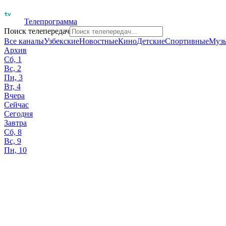
Телепрограмма
Поиск телепередач
Все каналы
Узбекские
Новостные
Кино
Детские
Спортивные
Муз
Архив
Сб, 1
Вс, 2
Пн, 3
Вт, 4
Вчера
Сейчас
Сегодня
Завтра
Сб, 8
Вс, 9
Пн, 10