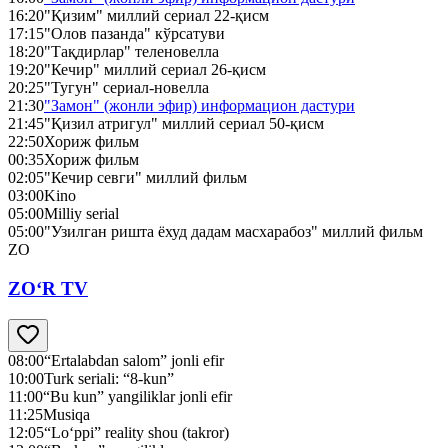
16:20
"Қизим" миллий сериал 22-қисм
17:15
"Олов пазанда" кўрсатуви
18:20
"Тақдирлар" теленовелла
19:20
"Кечир" миллий сериал 26-қисм
20:25
"Тугун" сериал-новелла
21:30
"Замон" (жонли эфир) информацион дастури
21:45
"Қизил атригул" миллий сериал 50-қисм
22:50
Хориж фильм
00:35
Хориж фильм
02:05
"Кечир севги" миллий фильм
03:00
Kino
05:00
Milliy serial
05:00
"Узилган ришта ёхуд дадам масхарабоз" миллий фильм
ZO
ZO‘R TV
08:00
“Ertalabdan salom” jonli efir
10:00
Turk seriali: “8-kun”
11:00
“Bu kun” yangiliklar jonli efir
11:25
Musiqa
12:05
“Lo‘ppi” reality shou (takror)