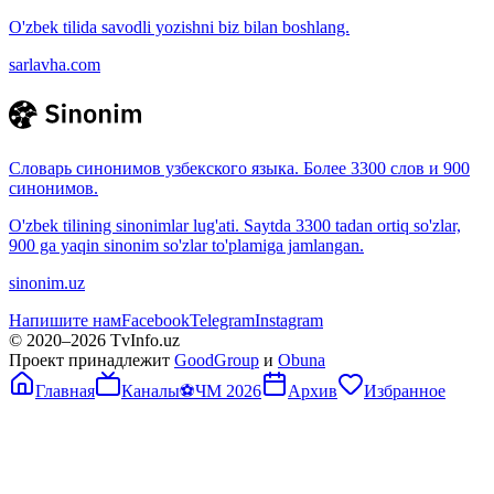
O'zbek tilida savodli yozishni biz bilan boshlang.
sarlavha.com
Словарь синонимов узбекского языка. Более 3300 слов и 900
синонимов.
O'zbek tilining sinonimlar lug'ati. Saytda 3300 tadan ortiq so'zlar,
900 ga yaqin sinonim so'zlar to'plamiga jamlangan.
sinonim.uz
Напишите нам
Facebook
Telegram
Instagram
© 2020–
2026
TvInfo.uz
Проект принадлежит
GoodGroup
и
Obuna
Главная
Каналы
⚽
ЧМ 2026
Архив
Избранное