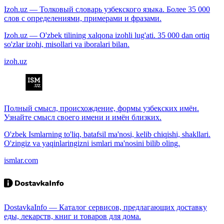
Izoh.uz — Толковый словарь узбекского языка. Более 35 000
слов с определениями, примерами и фразами.
Izoh.uz — O'zbek tilining xalqona izohli lug'ati. 35 000 dan ortiq
so'zlar izohi, misollari va iboralari bilan.
izoh.uz
Полный смысл, происхождение, формы узбекских имён.
Узнайте смысл своего имени и имён близких.
O'zbek Ismlarning to'liq, batafsil ma'nosi, kelib chiqishi, shakllari.
O'zingiz va yaqinlaringizni ismlari ma'nosini bilib oling.
ismlar.com
DostavkaInfo — Каталог сервисов, предлагающих доставку
еды, лекарств, книг и товаров для дома.