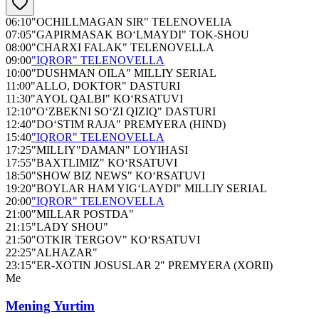
06:10
"OCHILLMAGAN SIR" TELENOVELIA
07:05
"GAPIRMASAK BO‘LMAYDI" TOK-SHOU
08:00
"CHARXI FALAK" TELENOVELLA
09:00
"IQROR" TELENOVELLA
10:00
"DUSHMAN OILA" MILLIY SERIAL
11:00
"ALLO, DOKTOR" DASTURI
11:30
"AYOL QALBI" KO‘RSATUVI
12:10
"O‘ZBEKNI SO‘ZI QIZIQ" DASTURI
12:40
"DO‘STIM RAJA" PREMYERA (HIND)
15:40
"IQROR" TELENOVELLA
17:25
"MILLIY"DAMAN" LOYIHASI
17:55
"BAXTLIMIZ" KO‘RSATUVI
18:50
"SHOW BIZ NEWS" KO‘RSATUVI
19:20
"BOYLAR HAM YIG‘LAYDI" MILLIY SERIAL
20:00
"IQROR" TELENOVELLA
21:00
"MILLAR POSTDA"
21:15
"LADY SHOU"
21:50
"OTKIR TERGOV" KO‘RSATUVI
22:25
"ALHAZAR"
23:15
"ER-XOTIN JOSUSLAR 2" PREMYERA (XORII)
Me
Mening Yurtim