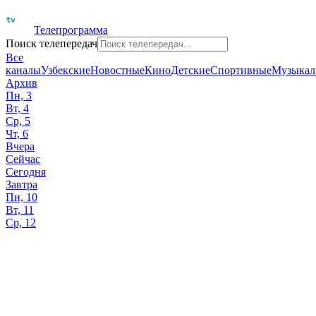
Телепрограмма
Поиск телепередач
Все
каналы
Узбекские
Новостные
Кино
Детские
Спортивные
Музыкал
Архив
Пн, 3
Вт, 4
Ср, 5
Чт, 6
Вчера
Сейчас
Сегодня
Завтра
Пн, 10
Вт, 11
Ср, 12