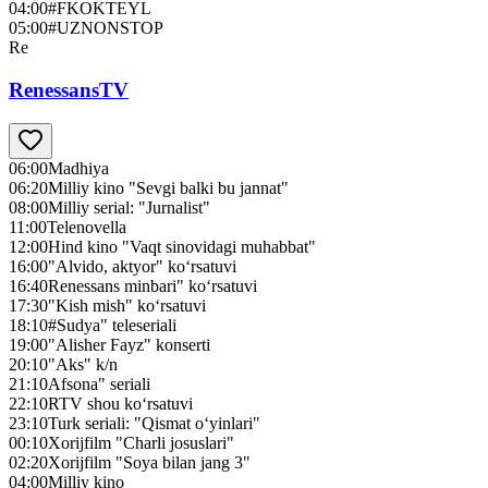
04:00
#FKOKTEYL
05:00
#UZNONSTOP
Re
RenessansTV
06:00
Madhiya
06:20
Milliy kino "Sevgi balki bu jannat"
08:00
Milliy serial: "Jurnalist"
11:00
Telenovella
12:00
Hind kino "Vaqt sinovidagi muhabbat"
16:00
"Alvido, aktyor" ko‘rsatuvi
16:40
Renessans minbari" ko‘rsatuvi
17:30
"Kish mish" ko‘rsatuvi
18:10
#Sudya" teleseriali
19:00
"Alisher Fayz" konserti
20:10
"Aks" k/n
21:10
Afsona" seriali
22:10
RTV shou ko‘rsatuvi
23:10
Turk seriali: "Qismat o‘yinlari"
00:10
Xorijfilm "Charli josuslari"
02:20
Xorijfilm "Soya bilan jang 3"
04:00
Milliy kino