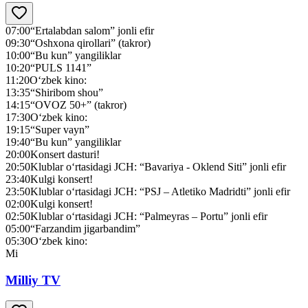
07:00
“Ertalabdan salom” jonli efir
09:30
“Oshxona qirollari” (takror)
10:00
“Bu kun” yangiliklar
10:20
“PULS 1141”
11:20
O‘zbek kino:
13:35
“Shiribom shou”
14:15
“OVOZ 50+” (takror)
17:30
O‘zbek kino:
19:15
“Super vayn”
19:40
“Bu kun” yangiliklar
20:00
Konsert dasturi!
20:50
Klublar o‘rtasidagi JСH: “Bavariya - Oklend Siti” jonli efir
23:40
Kulgi konsert!
23:50
Klublar o‘rtasidagi JСH: “PSJ – Atletiko Madridti” jonli efir
02:00
Kulgi konsert!
02:50
Klublar o‘rtasidagi JСH: “Palmeyras – Portu” jonli efir
05:00
“Farzandim jigarbandim”
05:30
O‘zbek kino:
Mi
Milliy TV