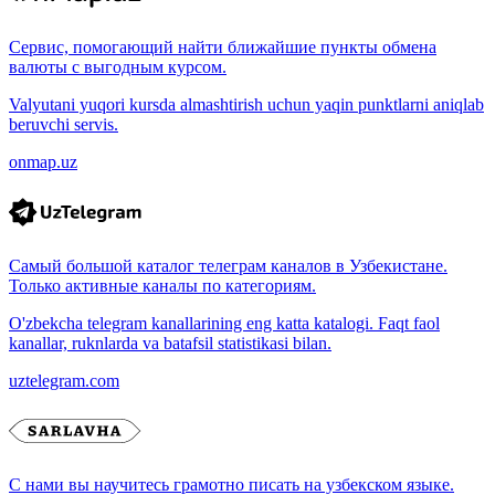
Сервис, помогающий найти ближайшие пункты обмена
валюты с выгодным курсом.
Valyutani yuqori kursda almashtirish uchun yaqin punktlarni aniqlab
beruvchi servis.
onmap.uz
Самый большой каталог телеграм каналов в Узбекистане.
Только активные каналы по категориям.
O'zbekcha telegram kanallarining eng katta katalogi. Faqt faol
kanallar, ruknlarda va batafsil statistikasi bilan.
uztelegram.com
С нами вы научитесь грамотно писать на узбекском языке.