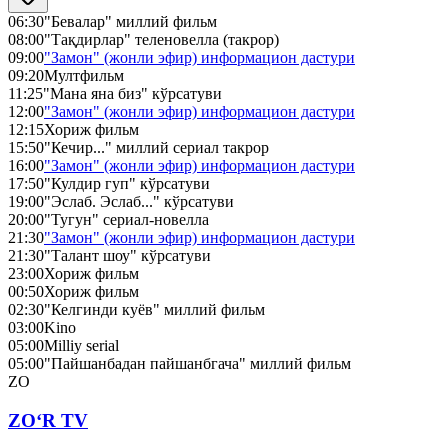
06:30
"Бевалар" миллий фильм
08:00
"Тақдирлар" теленовелла (такрор)
09:00
"Замон" (жонли эфир) информацион дастури
09:20
Мултфильм
11:25
"Мана яна биз" кўрсатуви
12:00
"Замон" (жонли эфир) информацион дастури
12:15
Хориж фильм
15:50
"Кечир..." миллий сериал такрор
16:00
"Замон" (жонли эфир) информацион дастури
17:50
"Кулдир гуп" кўрсатуви
19:00
"Эслаб. Эслаб..." кўрсатуви
20:00
"Тугун" сериал-новелла
21:30
"Замон" (жонли эфир) информацион дастури
21:30
"Талант шоу" кўрсатуви
23:00
Хориж фильм
00:50
Хориж фильм
02:30
"Келгинди куёв" миллий фильм
03:00
Kino
05:00
Milliy serial
05:00
"Пайшанбадан пайшанбгача" миллий фильм
ZO
ZO‘R TV