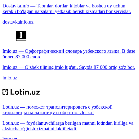
DostavkaInfo — Taomlar, dorilar, kitoblar va boshqa uy uchun
kerakli bo'lagan narsalarni yetkazib berish xizmatlari bor servislar.
dostavkainfo.uz
Imlo.uz — Орфографический словарь узбекского языка. В базе
более 87 000 слов.
Imlo.uz — O'zbek tilining imlo lug'ati. Saytda 87 000 ortiq so'z bor.
imlo.uz
Lotin.uz — поможет транслитерировать с узбекской
кириллицы на латиницу и обратно. Легко!
Lotin.uz — foydalanuvchilarga berilgan matnni lotindan kirillga va
aksincha o'girish xizmatini taklif etadi.