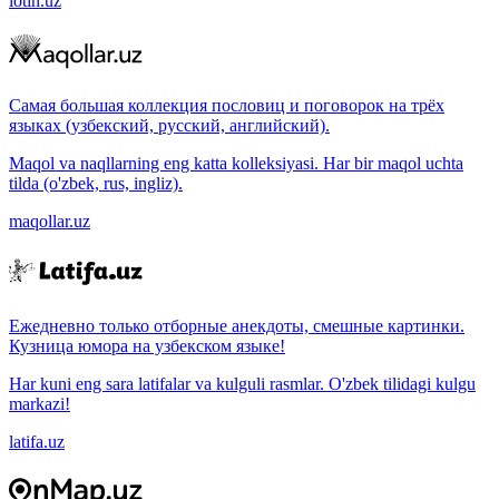
lotin.uz
Самая большая коллекция пословиц и поговорок на трёх
языках (узбекский, русский, английский).
Maqol va naqllarning eng katta kolleksiyasi. Har bir maqol uchta
tilda (o'zbek, rus, ingliz).
maqollar.uz
Ежедневно только отборные анекдоты, смешные картинки.
Кузница юмора на узбекском языке!
Har kuni eng sara latifalar va kulguli rasmlar. O'zbek tilidagi kulgu
markazi!
latifa.uz